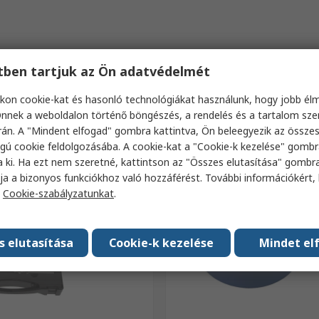
etben tartjuk az Ön adatvédelmét
kon cookie-kat és hasonló technológiákat használunk, hogy jobb él
nnek a weboldalon történő böngészés, a rendelés és a tartalom sz
án. A "Mindent elfogad" gombra kattintva, Ön beleegyezik az össze
gú cookie feldolgozásába. A cookie-kat a "Cookie-k kezelése" gombr
a ki. Ha ezt nem szeretné, kattintson az "Összes elutasítása" gombra
ja a bizonyos funkciókhoz való hozzáférést. További információkért, 
a
Cookie-szabályzatunkat
.
s elutasítása
Cookie-k kezelése
Mindet el