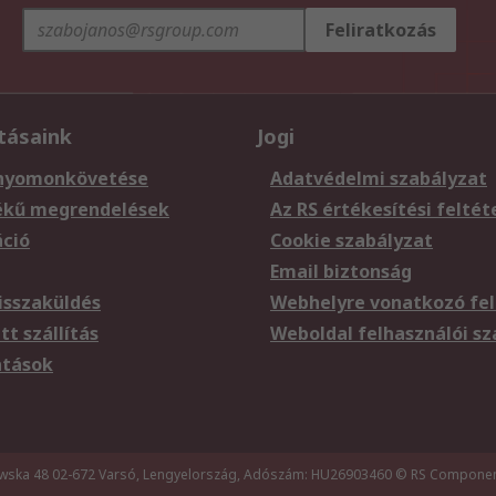
Feliratkozás
tásaink
Jogi
nyomonkövetése
Adatvédelmi szabályzat
ékű megrendelések
Az RS értékesítési feltét
áció
Cookie szabályzat
Email biztonság
sszaküldés
Webhelyre vonatkozó fel
t szállítás
Weboldal felhasználói s
atások
wska 48 02-672 Varsó, Lengyelország, Adószám: HU26903460
© RS Component