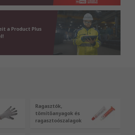
it a Product Plus
l!
Ragasztók,
tömítőanyagok és
ragasztoószalagok