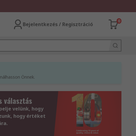
0
Bejelentkezés / Regisztráció
kínálhasson Önnek.
s választás
pelje velünk, hogy
zunk, hogy értéket
ra.