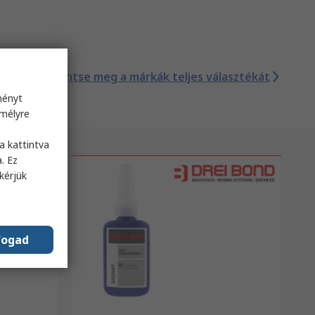
Tekintse meg a márkák teljes választékát
ményt
emélyre
s
a kattintva
. Ez
kérjük
fogad