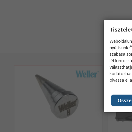
Tisztel
Weboldalun
nyújtsunk Ö
szabása sor
létfontossá
választhatj
korlátozhat
olvassa el 
Össze