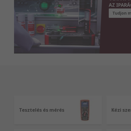
AZ IPAR
Tudjon m
Tesztelés és mérés
Kézi sz