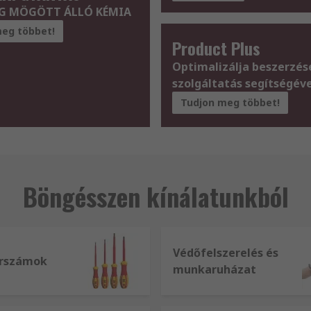
ÁG MÖGÖTT ÁLLÓ KÉMIA
eg többet!
Product Plus
Optimalizálja beszerzése
szolgáltatás segítségéve
Tudjon meg többet!
Böngésszen kínálatunkból
Védőfelszerelés és
erszámok
munkaruházat