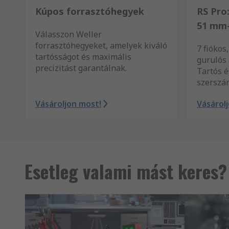
Kúpos forrasztóhegyek
RS Pro
51 mm-
Válasszon Weller
forrasztóhegyeket, amelyek kiváló
7 fiókos
tartósságot és maximális
gurulós
precizitást garantálnak.
Tartós 
szerszá
Vásároljon most!
Vásárol
Esetleg valami mást keres?