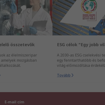
elelő összetevők
ESG célok "Egy jobb vi
ok az élelmiszeripar
A 2030-as ESG cselekvési t
, amelyek mozgásban
egy fenntarthatóbb és bef
állalkozását.
világ előmozdítása érdeké
Tovább
E-mail cím