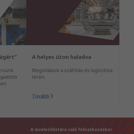
lágért"
A helyes úton haladva
ervünk
Megoldások a szállítás és logisztika
ogadóbb
terén.
ben.
Tovább
A levelezőlistára való feliratkozáskor