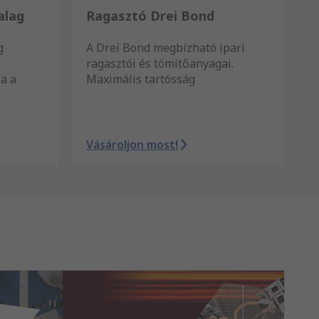
alag
Ragasztó Drei Bond
g
A Drei Bond megbízható ipari
ragasztói és tömítőanyagai.
ja a
Maximális tartósság
Vásároljon most!