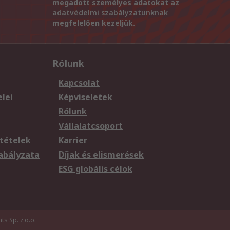
megadott személyes adatokat az
adatvédelmi szabályzatunknak
megfelelően kezeljük.
Rólunk
Kapcsolat
elei
Képviseletek
Rólunk
Vállalatcsoport
tételek
Karrier
zabályzata
Díjak és elismerések
ESG globális célok
s Sp. z o.o.