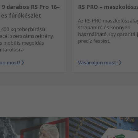
: 9 darabos RS Pro 16–
RS PRO – maszkolósz
es fúrókészlet
Az RS PRO maszkolószala
strapabíró és könnyen
, 400 kg teherbírású
használható, így garantál
 acél szerszámszekrény.
precíz festést.
és mobilis megoldás
mtárolásra.
jon most!
Vásároljon most!