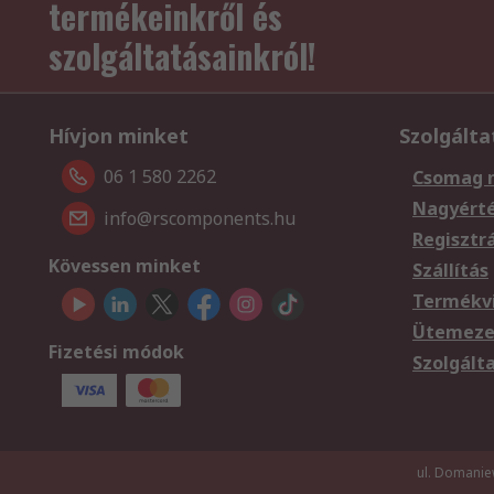
termékeinkről és
szolgáltatásainkról!
Hívjon minket
Szolgálta
06 1 580 2262
Csomag 
Nagyért
info@rscomponents.hu
Regisztr
Kövessen minket
Szállítás
Termékvi
Ütemezet
Fizetési módok
Szolgált
ul. Domanie