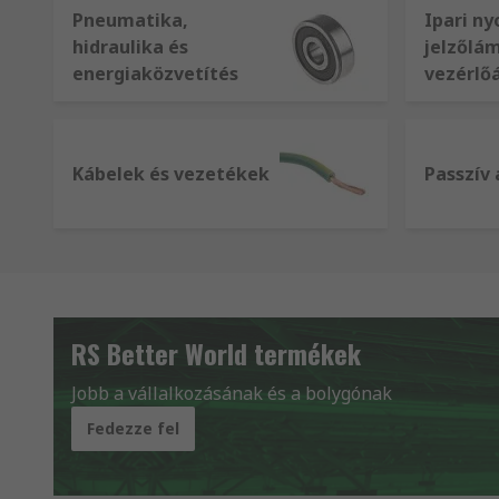
Pneumatika,
Ipari n
hidraulika és
jelzőlá
energiaközvetítés
vezérlő
Kábelek és vezetékek
Passzív
RS Better World termékek
Jobb a vállalkozásának és a bolygónak
Fedezze fel