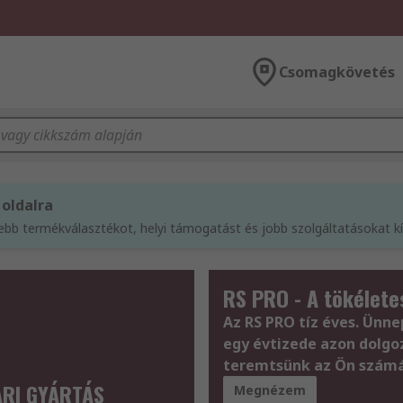
Csomagkövetés
 oldalra
sebb termékválasztékot, helyi támogatást és jobb szolgáltatásokat 
RS PRO - A tökélete
Az RS PRO tíz éves. Ünne
egy évtizede azon dolgo
teremtsünk az Ön számá
ARI GYÁRTÁS
Megnézem