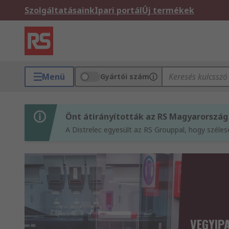
Szolgáltatásaink
Ipari portál
Új termékek
Menü
Gyártói szám
Önt átirányították az RS Magyarország
A Distrelec egyesült az RS Grouppal, hogy széle
VEGYIP