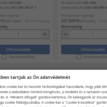
i szám
255-1860
RS raktári szám
255-1843
ikkszáma
EDS-309-3M-ST-T
Gyártó cikkszáma
EDS-308-MM-S
eg (1 egység)
Részösszeg (1 egység)
 Ft
227 828 Ft
(ÁFA nélkül)
305 370 Ft/egység
(ÁFA nélkül)
227 8
iség
Mennyiség
Hozzáadás
Hozzáadás
Összehasonlítás
Összehasonlít
etben tartjuk az Ön adatvédelmét
kon cookie-kat és hasonló technológiákat használunk, hogy jobb él
nnek a weboldalon történő böngészés, a rendelés és a tartalom sz
án. A "Mindent elfogad" gombra kattintva, Ön beleegyezik az össze
gú cookie feldolgozásába. A cookie-kat a "Cookie-k kezelése" gombr