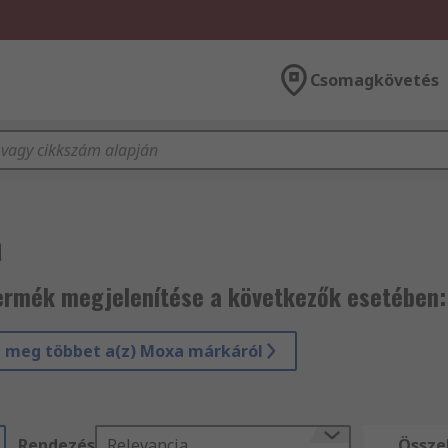
Csomagkövetés
a
ermék megjelenítése a következők esetében
 meg többet a(z) Moxa márkáról
Rendezés
Relevancia
Össze