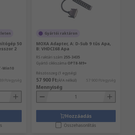
zleten
Gyártói raktáron
ítógép 50
MOXA Adapter, A: D-Sub 9 tűs Apa,
esszor 2
B: VHDCI68 Apa
RS raktári szám
255-3435
Gyártó cikkszáma
OPT8-M9+
T-Win10
Részösszeg (1 egység)
57 900 Ft
89 Ft/egység
(ÁFA nélkül)
57 900 Ft/egység
Mennyiség
Hozzáadás
ás
Összehasonlítás