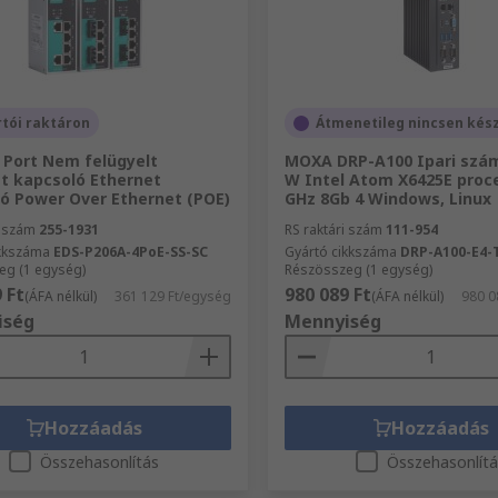
tói raktáron
Átmenetileg nincsen kés
Port Nem felügyelt
MOXA DRP-A100 Ipari szám
t kapcsoló Ethernet
W Intel Atom X6425E proc
ó Power Over Ethernet (POE)
GHz 8Gb 4 Windows, Linux
i szám
255-1931
RS raktári szám
111-954
ikkszáma
EDS-P206A-4PoE-SS-SC
Gyártó cikkszáma
DRP-A100-E4-
eg (1 egység)
Részösszeg (1 egység)
 Ft
980 089 Ft
(ÁFA nélkül)
361 129 Ft/egység
(ÁFA nélkül)
980 0
iség
Mennyiség
Hozzáadás
Hozzáadás
Összehasonlítás
Összehasonlít