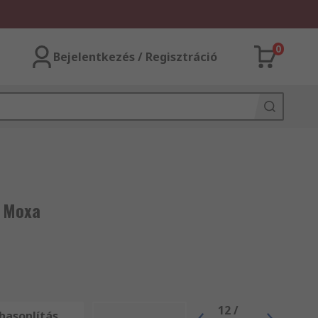
0
Bejelentkezés / Regisztráció
: Moxa
12
/
hasonlítás