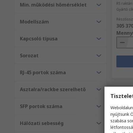
RS raktár
Min. működési hőmérséklet
Gyártó c
Részössz
Modellszám
305 370
Menny
Kapcsoló típusa
Sorozat
RJ-45 portok száma
Asztalra/rackbe szerelhető
Tisztel
SFP portok száma
Weboldalun
nyújtsunk Ö
szabása sor
Hálózati sebesség
létfontossá