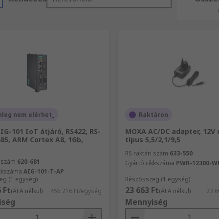
nleg nem elérhet_
Raktáron
G-101 IoT átjáró, RS422, RS-
MOXA AC/DC adapter, 12V d
485, ARM Cortex A8, 1Gb,
típus 5,5/2,1/9,5
RS raktári szám
633-550
i szám
620-681
Gyártó cikkszáma
PWR-12300-W
ikkszáma
AIG-101-T-AP
eg (1 egység)
Részösszeg (1 egység)
 Ft
23 663 Ft
(ÁFA nélkül)
455 216 Ft/egység
(ÁFA nélkül)
23 6
iség
Mennyiség