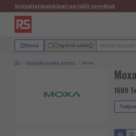
Szolgáltatásaink
Ipari portál
Új termékek
Menü
Gyártói szám
/
Vásárlás márka szerint
/
Moxa
Mox
1689 T
Tudjon