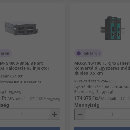
táron
Raktáron
M-G4000-8PoE 8 Port
MOXA 10/100 T, RJ45 Ether
s Hálózati PoE injektor
konvertáló Egyszeres mód
duplex 0.5 km
i szám
634-931
RS raktári szám
256-3663
ikkszáma
RM-G4000-8PoE
Gyártó cikkszáma
IMC-21GA-SX-
eg (1 egység)
Részösszeg (1 egység)
 Ft
174 075 Ft
(ÁFA nélkül)
371 183 Ft/egység
(ÁFA nélkül)
174 0
iség
Mennyiség