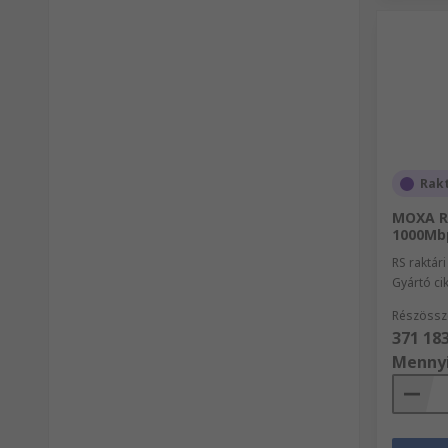
Rak
MOXA R
1000Mbp
RS raktár
Gyártó c
Részössz
371 183
Menny