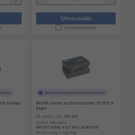
Hozzáadás
ás
Összehasonlítás
zleten
Átmenetileg nincsen készleten
21.6 kbps
MOXA Soros eszközszerver 55 921.6
kbps
RS raktári szám
799-635
Gyártó cikkszáma
NPORT 5650I-8-DT W/O ADAPTOR
Részösszeg (1 egység)