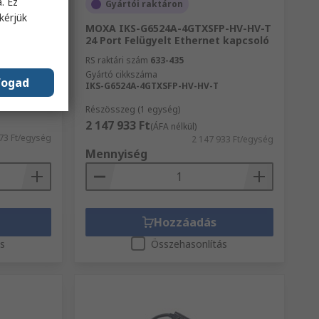
. Ez
Gyártói raktáron
kérjük
ú, M12
MOXA IKS-G6524A-4GTXSFP-HV-HV-T
IP68
24 Port Felügyelt Ethernet kapcsoló
RS raktári szám
633-435
Gyártó cikkszáma
fogad
IKS-G6524A-4GTXSFP-HV-HV-T
Részösszeg (1 egység)
2 147 933 Ft
(ÁFA nélkül)
73 Ft/egység
2 147 933 Ft/egység
Mennyiség
Hozzáadás
ás
Összehasonlítás