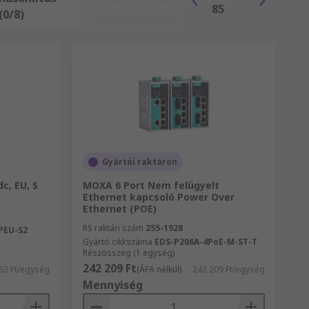
Visszaállítás
85
(0/8)
Gyártói raktáron
c, EU, S
MOXA 6 Port Nem felügyelt
Ethernet kapcsoló Power Over
Ethernet (POE)
RS raktári szám
255-1928
PEU-S2
Gyártó cikkszáma
EDS-P206A-4PoE-M-ST-T
Részösszeg (1 egység)
242 209 Ft
63 Ft/egység
(ÁFA nélkül)
242 209 Ft/egység
Mennyiség