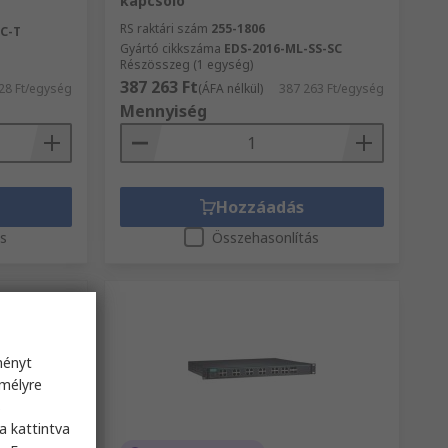
kapcsoló
RS raktári szám
255-1806
C-T
Gyártó cikkszáma
EDS-2016-ML-SS-SC
Részösszeg (1 egység)
387 263 Ft
28 Ft/egység
(ÁFA nélkül)
387 263 Ft/egység
Mennyiség
Hozzáadás
ás
Összehasonlítás
ményt
emélyre
s
a kattintva