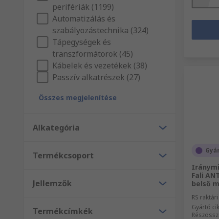
perifériák (1199)
Automatizálás és
szabályozástechnika (324)
Tápegységek és
transzformátorok (45)
Kábelek és vezetékek (38)
Passzív alkatrészek (27)
Összes megjelenítése
Alkategória
Gyár
Termékcsoport
Iránym
Fali AN
Jellemzők
belső m
RS raktár
Gyártó c
Termékcímkék
Részössz