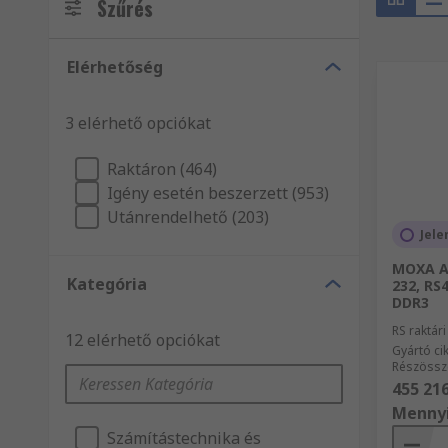
Szűrés
Elérhetőség
3 elérhető opciókat
Raktáron (464)
Igény esetén beszerzett (953)
Utánrendelhető (203)
Jele
MOXA AI
Kategória
232, RS
DDR3
RS raktár
12 elérhető opciókat
Gyártó c
Részössz
455 216
Menny
Számítástechnika és