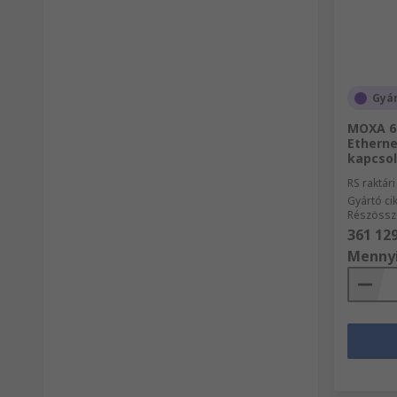
Gyár
MOXA 6 
Etherne
kapcsol
RS raktár
Gyártó c
Részössz
361 129
Menny