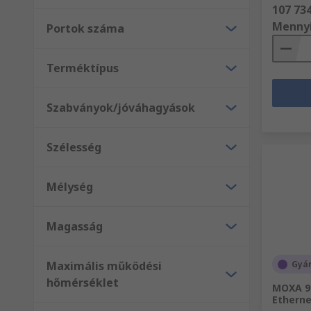
107 734
Menny
Portok száma
Terméktípus
Szabványok/jóváhagyások
Szélesség
Mélység
Magasság
Maximális működési
Gyár
hőmérséklet
MOXA 9 
Etherne