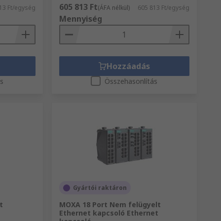
605 813 Ft
13 Ft/egység
(ÁFA nélkül)
605 813 Ft/egység
Mennyiség
Hozzáadás
ás
Összehasonlítás
Gyártói raktáron
t
MOXA 18 Port Nem felügyelt
Ethernet kapcsoló Ethernet