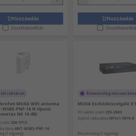
Hozzáadás
Hozzáadás
Összehasonlítás
Összehasonlít
tói raktáron
Átmenetileg nincsen kés
ikrofon MOXA WiFi antenna
MOXA Eszközkiszolgáló 8 9
T-WSB5-PNF-16 N típusú
RS raktári szám
255-2603
enetes Nő 16 dBi
Gyártó cikkszáma
NPort 5610-8
i szám
258-9712
ikkszáma
ANT-WSB5-PNF-16
eg (1 egység)
Részösszeg (1 egység)