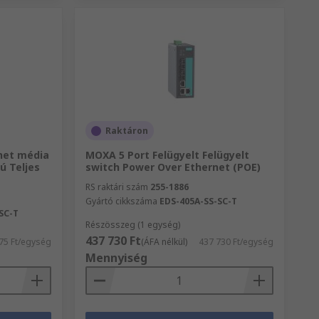
Raktáron
net média
MOXA 5 Port Felügyelt Felügyelt
ú Teljes
switch Power Over Ethernet (POE)
RS raktári szám
255-1886
Gyártó cikkszáma
EDS-405A-SS-SC-T
SC-T
Részösszeg (1 egység)
437 730 Ft
75 Ft/egység
(ÁFA nélkül)
437 730 Ft/egység
Mennyiség