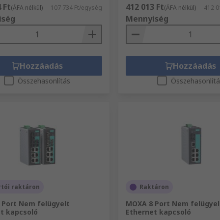
 Ft
412 013 Ft
(ÁFA nélkül)
107 734 Ft/egység
(ÁFA nélkül)
412 0
iség
Mennyiség
Hozzáadás
Hozzáadás
Összehasonlítás
Összehasonlít
tói raktáron
Raktáron
Port Nem felügyelt
MOXA 8 Port Nem felügyel
t kapcsoló
Ethernet kapcsoló