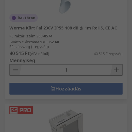
Raktáron
Werma Kürt Fal 230V IP55 108 dB @ 1m RoHS, CE AC
RS raktári szám
360-0574
Gyártó cikkszáma
570.052.68
Részösszeg (1 egység)
40 515 Ft
(ÁFA nélkül)
40 515 Ft/egység
Mennyiség
Hozzáadás