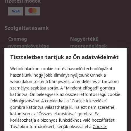
Fizetési módok
Szolgáltatásaink
Csomag
Nagyértékű
nyomonkövetése
megrendelések
Regisztráció
Szállítás
Tiszteletben tartjuk az Ön adatvédelmét
Termékvisszaküldés
Ütemezett szállítás
Weboldalunkon cookie-kat és hasonló technológiákat
Szolgáltatások
használunk, hogy jobb élményt nyújtsunk Önnek a
weboldalon történő böngészés, a rendelés és a tartalom
Jogi
személyre szabása során. A "Mindent elfogad" gombra
kattintva, Ön beleegyezik az összes létfontosságú cookie
Adatvédelmi
Az RS értékesítési
feldolgozásába. A cookie-kat a "Cookie-k kezelése"
szabályzat
feltételei
gombra kattintva választhatja ki. Ha ezt nem szeretné,
Cookie szabályzat
Email biztonság
kattintson az "Összes elutasítása" gombra. Ez
Webhelyre vonatkozó
Weboldal felhasználói
korlátozhatja a bizonyos funkciókhoz való hozzáférést.
feltételek
szabályzata
További információkért, kérjük olvassa el a
Cookie-