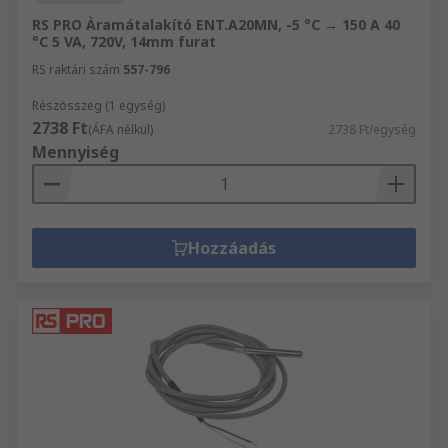
RS PRO Àramátalakító ENT.A20MN, -5 °C → 150 A 40
°C 5 VA, 720V, 14mm furat
RS raktári szám
557-796
Részösszeg (1 egység)
2738 Ft
(ÁFA nélkül)
2738 Ft/egység
Mennyiség
Hozzáadás