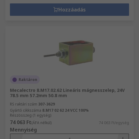
Hozzáadás
Raktáron
Mecalectro 8.M17.02.62 Lineáris mágnesszelep, 24V
78.5 mm 57.2mm 50.8 mm
RS raktári szám
307-3629
Gyártó cikkszáma
8.M17 02 62 24 VCC 100%
Részösszeg (1 egység)
74 063 Ft
(ÁFA nélkül)
74 063 Ft/egység
Mennyiség