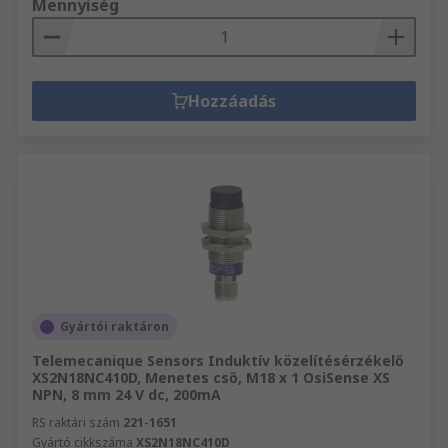
Mennyiség
Hozzáadás
Gyártói raktáron
Telemecanique Sensors Induktív közelítésérzékelő
XS2N18NC410D, Menetes cső, M18 x 1 OsiSense XS
NPN, 8 mm 24 V dc, 200mA
RS raktári szám
221-1651
Gyártó cikkszáma
XS2N18NC410D