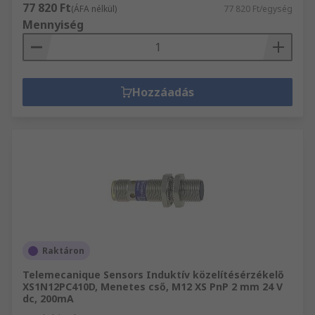
77 820 Ft
(ÁFA nélkül)
77 820 Ft/egység
Mennyiség
Hozzáadás
Raktáron
Telemecanique Sensors Induktív közelítésérzékelő
XS1N12PC410D, Menetes cső, M12 XS PnP 2 mm 24 V
dc, 200mA