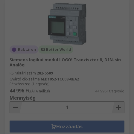
Raktáron
RS Better World
Siemens logikai modul LOGO! Tranzisztor 8, DIN-sín
Analóg
RS raktári szám
282-5509
Gyártó cikkszáma
6ED1052-1CC08-0BA2
Részösszeg (1 egység)
44 996 Ft
(ÁFA nélkül)
44 996 Ft/egység
Mennyiség
Hozzáadás