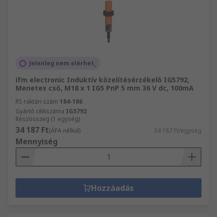
Jelenleg nem elérhet_
ifm electronic Induktív közelítésérzékelő IG5792,
Menetes cső, M18 x 1 IG5 PnP 5 mm 36 V dc, 100mA
RS raktári szám
184-186
Gyártó cikkszáma
IG5792
Részösszeg (1 egység)
34 187 Ft
(ÁFA nélkül)
34 187 Ft/egység
Mennyiség
Hozzáadás