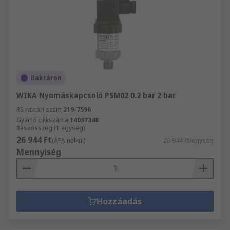
Raktáron
WIKA Nyomáskapcsoló PSM02 0.2 bar 2 bar
RS raktári szám
219-7596
Gyártó cikkszáma
14087348
Részösszeg (1 egység)
26 944 Ft
(ÁFA nélkül)
26 944 Ft/egység
Mennyiség
Hozzáadás