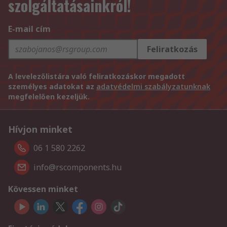
szolgáltatásainkról!
E-mail cím
Feliratkozás
A levelezőlistára való feliratkozáskor megadott
személyes adatokat az
adatvédelmi szabályzatunknak
megfelelően kezeljük.
Hívjon minket
06 1 580 2262
info@rscomponents.hu
Kövessen minket