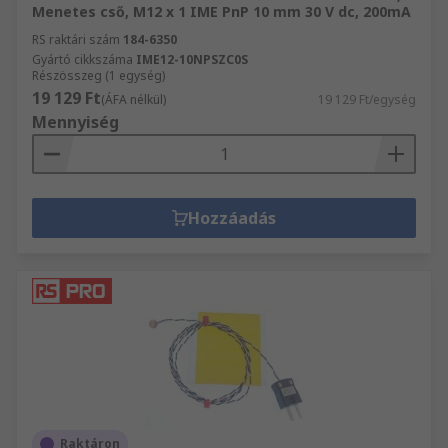
Menetes cső, M12 x 1 IME PnP 10 mm 30 V dc, 200mA
RS raktári szám
184-6350
Gyártó cikkszáma
IME12-10NPSZC0S
Részösszeg (1 egység)
19 129 Ft
(ÁFA nélkül)
19 129 Ft/egység
Mennyiség
Hozzáadás
Raktáron