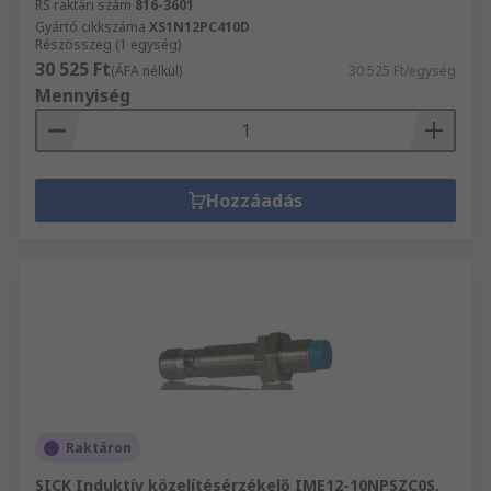
RS raktári szám
816-3601
Gyártó cikkszáma
XS1N12PC410D
Részösszeg (1 egység)
30 525 Ft
(ÁFA nélkül)
30 525 Ft/egység
Mennyiség
Hozzáadás
Raktáron
SICK Induktív közelítésérzékelő IME12-10NPSZC0S,