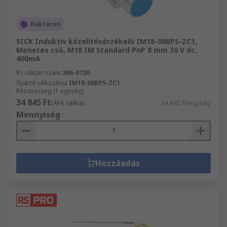
Raktáron
SICK Induktív közelítésérzékelő IM18-08BPS-ZC1,
Menetes cső, M18 IM Standard PnP 8 mm 30 V dc,
400mA
RS raktári szám
266-9720
Gyártó cikkszáma
IM18-08BPS-ZC1
Részösszeg (1 egység)
34 845 Ft
(ÁFA nélkül)
34 845 Ft/egység
Mennyiség
Hozzáadás