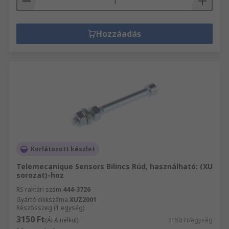
Hozzáadás
Korlátozott készlet
Telemecanique Sensors Bilincs Rúd, használható: (XU
sorozat)-hoz
RS raktári szám
444-3726
Gyártó cikkszáma
XUZ2001
Részösszeg (1 egység)
3150 Ft
(ÁFA nélkül)
3150 Ft/egység