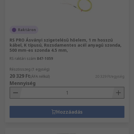
Raktáron
RS PRO Ásványi szigetelésű hőelem, 1 m hosszú
kábel, K típusú, Rozsdamentes acél anyagú szonda,
500 mm-es szonda 4.5 mm,
RS raktári szám
847-1059
Részösszeg (1 egység)
20 329 Ft
(ÁFA nélkül)
20 329 Ft/egység
Mennyiség
Hozzáadás