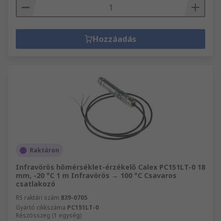
Hozzáadás
Raktáron
Infravörös hőmérséklet-érzékelő Calex PC151LT-0 18
mm, -20 °C 1 m Infravörös → 100 °C Csavaros
csatlakozó
RS raktári szám
839-0705
Gyártó cikkszáma
PC151LT-0
Részösszeg (1 egység)