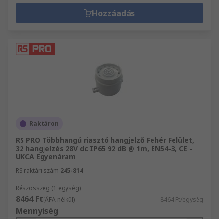
Hozzáadás
Raktáron
RS PRO Többhangú riasztó hangjelző Fehér Felület,
32 hangjelzés 28V dc IP65 92 dB @ 1m, EN54-3, CE -
UKCA Egyenáram
RS raktári szám
245-814
Részösszeg (1 egység)
8464 Ft
(ÁFA nélkül)
8464 Ft/egység
Mennyiség