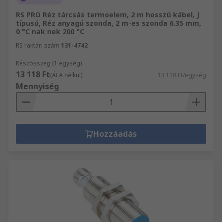
RS PRO Réz tárcsás termoelem, 2 m hosszú kábel, J
típusú, Réz anyagú szonda, 2 m-es szonda 6.35 mm,
0 °C nak nek 200 °C
RS raktári szám
131-4742
Részösszeg (1 egység)
13 118 Ft
(ÁFA nélkül)
13 118 Ft/egység
Mennyiség
Hozzáadás