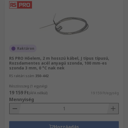
Raktáron
RS PRO Hőelem, 2 m hosszú kábel, J típus típusú,
Rozsdamentes acél anyagú szonda, 100 mm-es
szonda 3 mm, 0 °C nak nek
RS raktári szám
350-442
Részösszeg (1 egység)
19 159 Ft
(ÁFA nélkül)
19 159 Ft/egység
Mennyiség
Hozzáadás