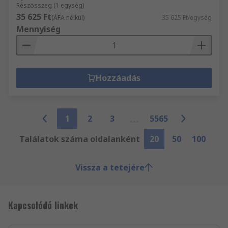
Részösszeg (1 egység)
35 625 Ft
(ÁFA nélkül)
35 625 Ft/egység
Mennyiség
Hozzáadás
1
2
3
5565
Találatok száma oldalanként
20
50
100
Vissza a tetejére
Kapcsolódó linkek