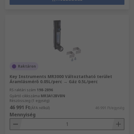
Raktáron
Key Instruments MR3000 Változtatható terület
Áramlásmérő 0.05L/perc → Gáz 0.5L/perc
RS raktári szám
198-2896
Gyártó cikkszáma
MR3A12BVBN
Részösszeg (1 egység)
46 991 Ft
(ÁFA nélkül)
46 991 Ft/egység
Mennyiség