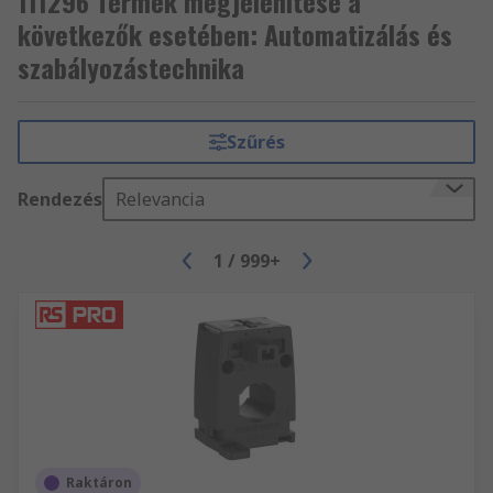
111296 Termék megjelenítése a
következők esetében: Automatizálás és
szabályozástechnika
Szűrés
Rendezés
Relevancia
1
/
999+
Raktáron