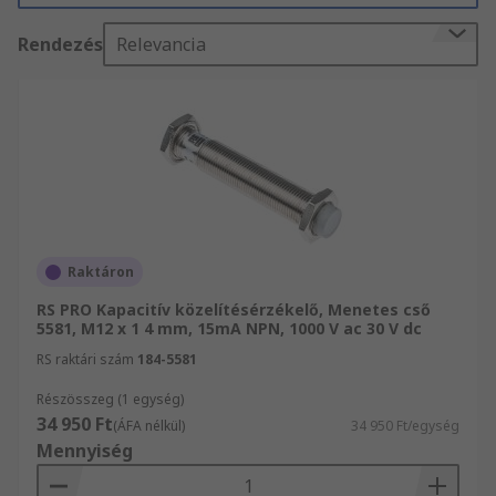
leggyakrabban használt típusai:
Rendezés
Relevancia
Hosszú élettartamú/strapabíró – Ezek az
érzékelők rozsdamentes acél házzal
rendelkeznek, amely védelmet biztosít a
kopással, külső behatással, maró hatású
folyadékokkal/oldószerekkel szemben,
valamint robbanásveszélyes
környezetekben is használhatók
Analóg kimenet – A fémtárgyak érzékelése
Raktáron
mellett ez az érzékelőtípus a céltárgy
RS PRO Kapacitív közelítésérzékelő, Menetes cső
érzékelőtől mért távolságáról is szolgáltat
5581, M12 x 1 4 mm, 15mA NPN, 1000 V ac 30 V dc
adatot
RS raktári szám
184-5581
Miniatűr – A miniatürizált megoldások a
Részösszeg (1 egység)
szűk helyeken történő használathoz
34 950 Ft
(ÁFA nélkül)
34 950 Ft/egység
ideálisak
Mennyiség
Nyomásálló – A nyomásálló érzékelők