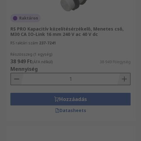
Raktáron
RS PRO Kapacitív közelítésérzékelő, Menetes cső,
M30 CA IO-Link 16 mm 240 V ac 40 V dc
RS raktári szám
237-7241
Részösszeg (1 egység)
38 949 Ft
(ÁFA nélkül)
38 949 Ft/egység
Mennyiség
Hozzáadás
Datasheets