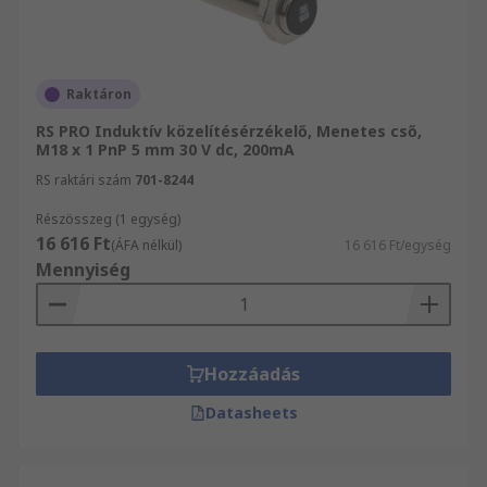
Raktáron
RS PRO Induktív közelítésérzékelő, Menetes cső,
M18 x 1 PnP 5 mm 30 V dc, 200mA
RS raktári szám
701-8244
Részösszeg (1 egység)
16 616 Ft
(ÁFA nélkül)
16 616 Ft/egység
Mennyiség
Hozzáadás
Datasheets