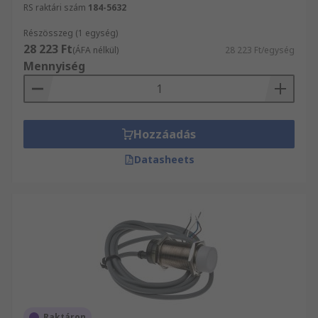
RS raktári szám
184-5632
Részösszeg (1 egység)
28 223 Ft
(ÁFA nélkül)
28 223 Ft/egység
Mennyiség
Hozzáadás
Datasheets
Raktáron