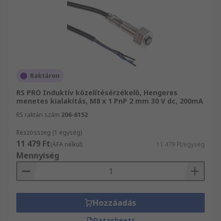
Raktáron
RS PRO Induktív közelítésérzékelő, Hengeres
menetes kialakítás, M8 x 1 PnP 2 mm 30 V dc, 200mA
RS raktári szám
206-6152
Részösszeg (1 egység)
11 479 Ft
(ÁFA nélkül)
11 479 Ft/egység
Mennyiség
Hozzáadás
Datasheets