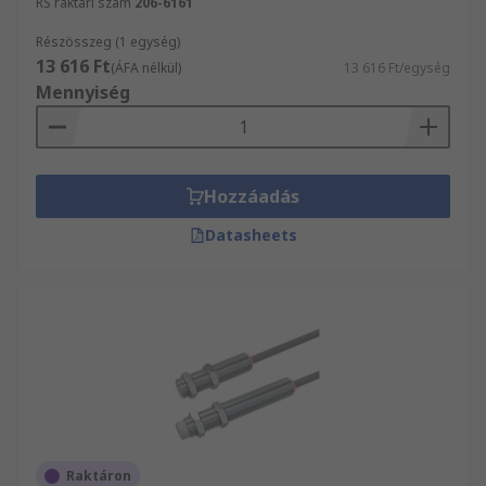
RS raktári szám
206-6161
Részösszeg (1 egység)
13 616 Ft
(ÁFA nélkül)
13 616 Ft/egység
Mennyiség
Hozzáadás
Datasheets
Raktáron