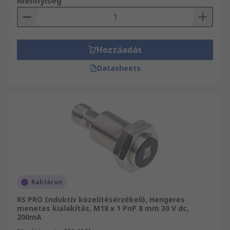
Mennyiség
Hozzáadás
Datasheets
Raktáron
RS PRO Induktív közelítésérzékelő, Hengeres
menetes kialakítás, M18 x 1 PnP 8 mm 30 V dc,
200mA