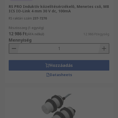
RS PRO Induktív közelítésérzékelő, Menetes cső, M8
ICS IO-Link 4 mm 30 V dc, 100mA
RS raktári szám
237-7270
Részösszeg (1 egység)
12 986 Ft
(ÁFA nélkül)
12 986 Ft/egység
Mennyiség
Hozzáadás
Datasheets