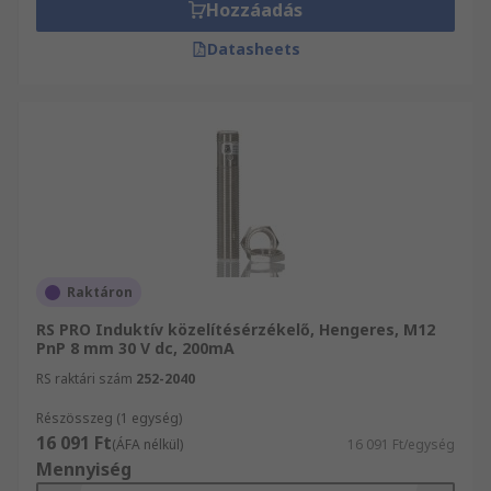
Hozzáadás
Datasheets
Raktáron
RS PRO Induktív közelítésérzékelő, Hengeres, M12
PnP 8 mm 30 V dc, 200mA
RS raktári szám
252-2040
Részösszeg (1 egység)
16 091 Ft
(ÁFA nélkül)
16 091 Ft/egység
Mennyiség