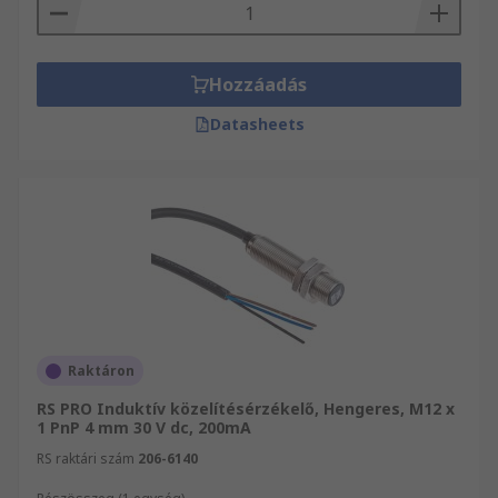
Hozzáadás
Datasheets
Raktáron
RS PRO Induktív közelítésérzékelő, Hengeres, M12 x
1 PnP 4 mm 30 V dc, 200mA
RS raktári szám
206-6140