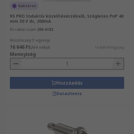
Raktáron
RS PRO Induktív közelítésérzékelő, Szögletes PnP 40
mm 30 V dc, 200mA
RS raktári szám
206-6182
Részösszeg (1 egység)
16 646 Ft
(ÁFA nélkül)
16 646 Ft/egység
Mennyiség
Hozzáadás
Datasheets