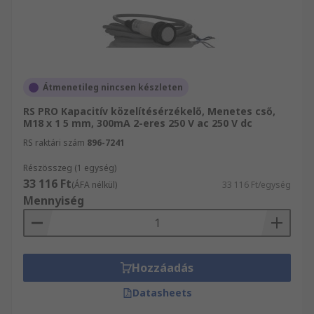
Átmenetileg nincsen készleten
RS PRO Kapacitív közelítésérzékelő, Menetes cső,
M18 x 1 5 mm, 300mA 2-eres 250 V ac 250 V dc
RS raktári szám
896-7241
Részösszeg (1 egység)
33 116 Ft
(ÁFA nélkül)
33 116 Ft/egység
Mennyiség
Hozzáadás
Datasheets