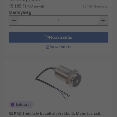
Részösszeg (1 egység)
15 195 Ft
(ÁFA nélkül)
15 195 Ft/egység
Mennyiség
Hozzáadás
Datasheets
Raktáron
RS PRO Induktív közelítésérzékelő, Menetes cső,