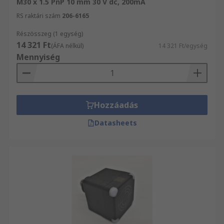
M30 x 1.5 PnP 10 mm 30 V dc, 200mA
RS raktári szám
206-6165
Részösszeg (1 egység)
14 321 Ft
(ÁFA nélkül)
14 321 Ft/egység
Mennyiség
Hozzáadás
Datasheets