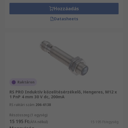
Hozzáadás
Datasheets
Raktáron
RS PRO Induktív közelítésérzékelő, Hengeres, M12 x
1 PnP 4 mm 30 V dc, 200mA
RS raktári szám
206-6138
Részösszeg (1 egység)
15 195 Ft
(ÁFA nélkül)
15 195 Ft/egység