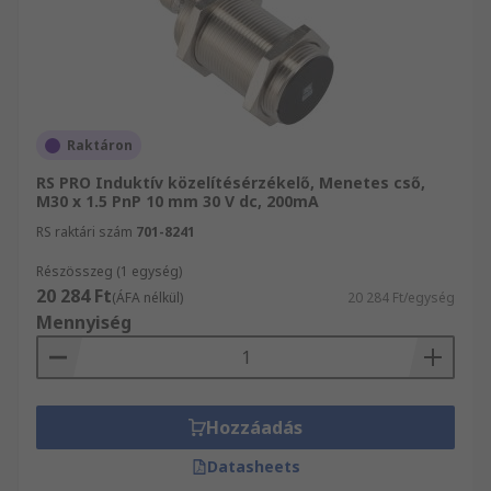
Raktáron
RS PRO Induktív közelítésérzékelő, Menetes cső,
M30 x 1.5 PnP 10 mm 30 V dc, 200mA
RS raktári szám
701-8241
Részösszeg (1 egység)
20 284 Ft
(ÁFA nélkül)
20 284 Ft/egység
Mennyiség
Hozzáadás
Datasheets