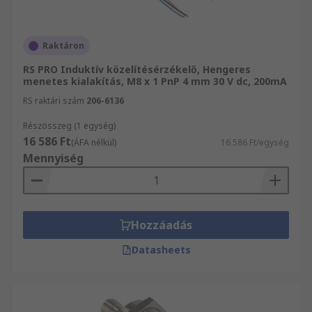
Raktáron
RS PRO Induktív közelítésérzékelő, Hengeres
menetes kialakítás, M8 x 1 PnP 4 mm 30 V dc, 200mA
RS raktári szám
206-6136
Részösszeg (1 egység)
16 586 Ft
(ÁFA nélkül)
16 586 Ft/egység
Mennyiség
Hozzáadás
Datasheets