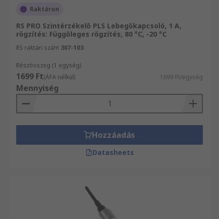
Raktáron
RS PRO Szintérzékelő PLS Lebegőkapcsoló, 1 A,
rögzítés: Függőleges rögzítés, 80 °C, -20 °C
RS raktári szám
307-103
Részösszeg (1 egység)
1699 Ft
(ÁFA nélkül)
1699 Ft/egység
Mennyiség
Hozzáadás
Datasheets