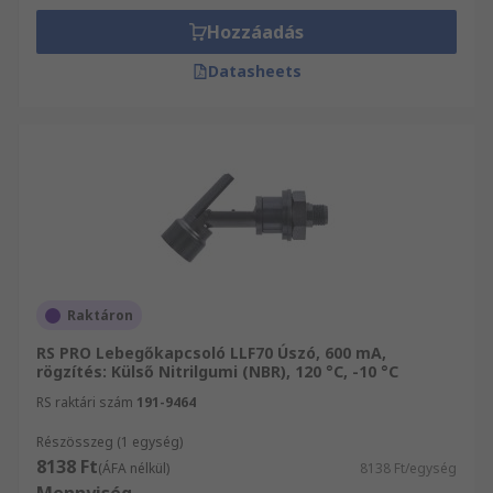
Hozzáadás
Datasheets
Raktáron
RS PRO Lebegőkapcsoló LLF70 Úszó, 600 mA,
rögzítés: Külső Nitrilgumi (NBR), 120 °C, -10 °C
RS raktári szám
191-9464
Részösszeg (1 egység)
8138 Ft
(ÁFA nélkül)
8138 Ft/egység