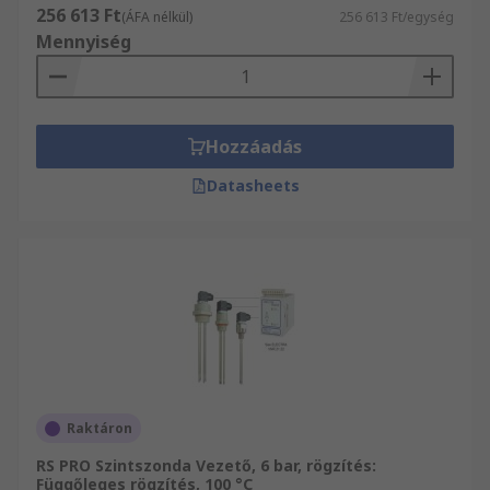
256 613 Ft
(ÁFA nélkül)
256 613 Ft/egység
Mennyiség
Hozzáadás
Datasheets
Raktáron
RS PRO Szintszonda Vezető, 6 bar, rögzítés:
Függőleges rögzítés, 100 °C