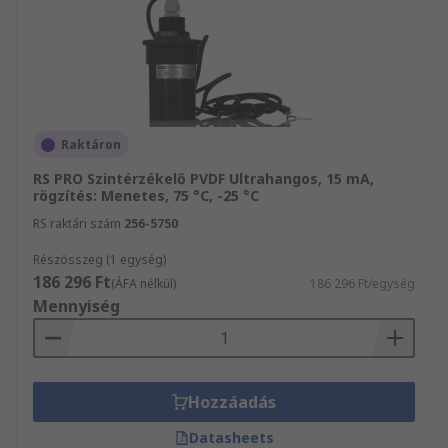
Raktáron
RS PRO Szintérzékelő PVDF Ultrahangos, 15 mA,
rögzítés: Menetes, 75 °C, -25 °C
RS raktári szám
256-5750
Részösszeg (1 egység)
186 296 Ft
(ÁFA nélkül)
186 296 Ft/egység
Mennyiség
Hozzáadás
Datasheets