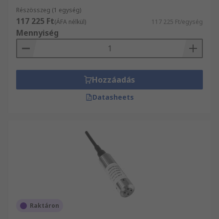
Részösszeg (1 egység)
117 225 Ft
(ÁFA nélkül)
117 225 Ft/egység
Mennyiség
Hozzáadás
Datasheets
Raktáron