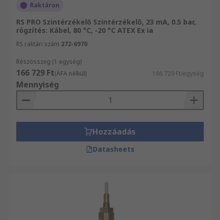
Raktáron
RS PRO Szintérzékelő Szintérzékelő, 23 mA, 0.5 bar,
rögzítés: Kábel, 80 °C, -20 °C ATEX Ex ia
RS raktári szám
272-6970
Részösszeg (1 egység)
166 729 Ft
(ÁFA nélkül)
166 729 Ft/egység
Mennyiség
Hozzáadás
Datasheets