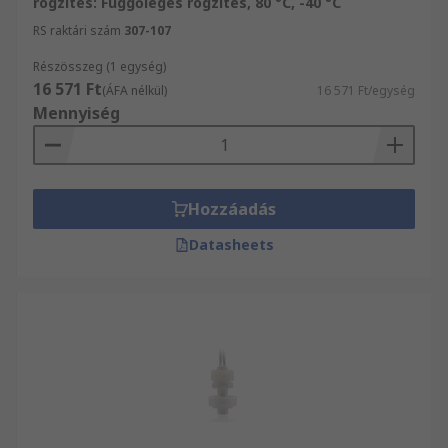
rögzítés: Függőleges rögzítés, 80 °C, -40 °C
reakcióját a turbulencia, a nyomás, a
RS raktári szám
307-107
nedvesség, és a hőmérséklet befolyásolja.
Részösszeg (1 egység)
16 571 Ft
(ÁFA nélkül)
16 571 Ft/egység
Mennyiség
Hozzáadás
Datasheets