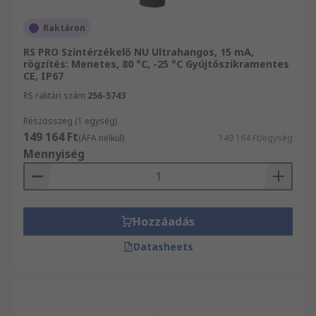
Raktáron
RS PRO Szintérzékelő NU Ultrahangos, 15 mA,
rögzítés: Menetes, 80 °C, -25 °C Gyújtószikramentes
CE, IP67
RS raktári szám
256-5743
Részösszeg (1 egység)
149 164 Ft
(ÁFA nélkül)
149 164 Ft/egység
Mennyiség
Hozzáadás
Datasheets