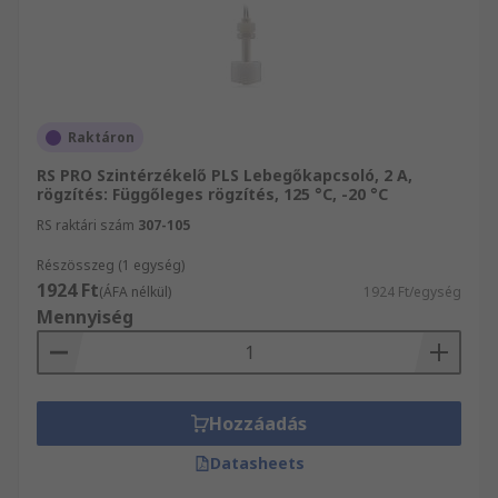
Raktáron
RS PRO Szintérzékelő PLS Lebegőkapcsoló, 2 A,
rögzítés: Függőleges rögzítés, 125 °C, -20 °C
RS raktári szám
307-105
Részösszeg (1 egység)
1924 Ft
(ÁFA nélkül)
1924 Ft/egység
Mennyiség
Hozzáadás
Datasheets