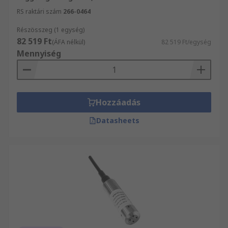
RS raktári szám
266-0464
Részösszeg (1 egység)
82 519 Ft
(ÁFA nélkül)
82 519 Ft/egység
Mennyiség
Hozzáadás
Datasheets