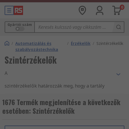
0
Gyártói szám
/
Automatizálás és
/
Érzékelők
/
Szintérzékelők
szabályozástechnika
Szintérzékelők
A
szintérzékelők határozzák meg, hogy a tartály
mennyire van tele vagy milyen üres. A
szintérzékelők kimeneti elektromos jelet adnak
1676 Termék megjelenítése a következők
előre meghatározott szinten, hogy
esetében: Szintérzékelők
kommunikáljanak a vezérlőszelepek nyitásakor
vagy zárásakor.