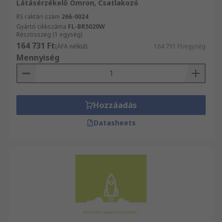
Látásérzékelő Omron, Csatlakozó
RS raktári szám
266-0024
Gyártó cikkszáma
FL-BR5020W
Részösszeg (1 egység)
164 731 Ft
(ÁFA nélkül)
164 731 Ft/egység
Mennyiség
Hozzáadás
Datasheets