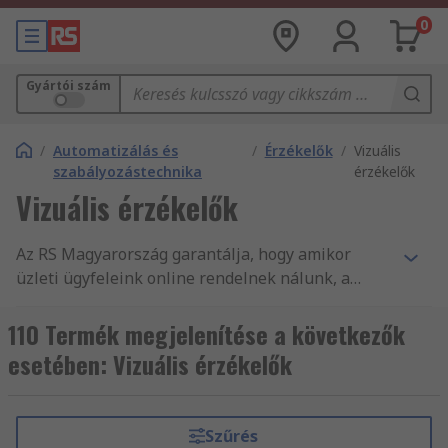
0
Gyártói szám
/
Automatizálás és
/
Érzékelők
/
Vizuális
szabályozástechnika
érzékelők
Vizuális érzékelők
Az RS Magyarország garantálja, hogy amikor
üzleti ügyfeleink online rendelnek nálunk, a
legkiválóbb minőségű, és a munkavédelmi
szabványoknak megfelelő termékeket vásárolják.
110 Termék megjelenítése a következők
A vevőszolgálatunk magas minőségére méltán
esetében: Vizuális érzékelők
építhetjük hírnevünket. A(z) Látásérzékelő
alkatrészeink és egyéb Érzékelő és jelátalakító
és Automatizálási és szabályozástechnikai
Szűrés
árucikkeink teljes terméktartománya az üzletág