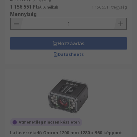
1 156 551 Ft
(ÁFA nélkül)
1 156 551 Ft/egység
Mennyiség
Hozzáadás
Datasheets
Átmenetileg nincsen készleten
Látásérzékelő Omron 1200 mm 1280 x 960 képpont