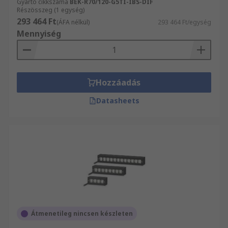
Gyártó cikkszáma
BEK-R70/120-G5TI-IBS-DIF
Részösszeg (1 egység)
293 464 Ft
(ÁFA nélkül)
293 464 Ft/egység
Mennyiség
Hozzáadás
Datasheets
Átmenetileg nincsen készleten