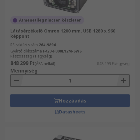
Átmenetileg nincsen készleten
Látásérzékelő Omron 1200 mm, USB 1280 x 960
képpont
RS raktári szám
264-9894
Gyártó cikkszáma
F420-F000L12M-SWS
Részösszeg (1 egység)
848 299 Ft
(ÁFA nélkül)
848 299 Ft/egység
Mennyiség
Hozzáadás
Datasheets