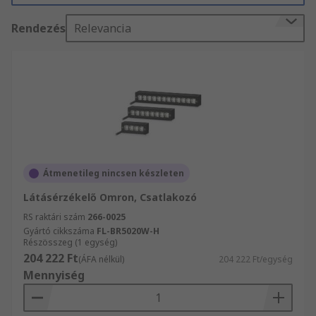
legkörültekintőbben készletezett termékvonalai.
Rendezés
Relevancia
Nagy hatékonyságú kiszállítási szolgáltatásunk
segítségével a(z) Látásérzékelő termékei akkor
jutnak el Önhöz, amikor szüksége van rájuk.
Átmenetileg nincsen készleten
Látásérzékelő Omron, Csatlakozó
RS raktári szám
266-0025
Gyártó cikkszáma
FL-BR5020W-H
Részösszeg (1 egység)
204 222 Ft
(ÁFA nélkül)
204 222 Ft/egység
Mennyiség