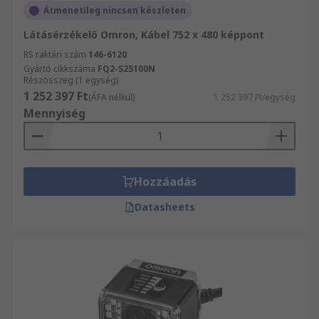
Átmenetileg nincsen készleten
Látásérzékelő Omron, Kábel 752 x 480 képpont
RS raktári szám
146-6120
Gyártó cikkszáma
FQ2-S25100N
Részösszeg (1 egység)
1 252 397 Ft
(ÁFA nélkül)
1 252 397 Ft/egység
Mennyiség
Hozzáadás
Datasheets