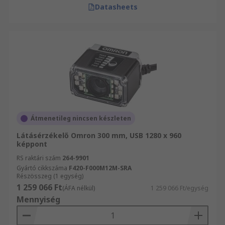
Datasheets
Átmenetileg nincsen készleten
Látásérzékelő Omron 300 mm, USB 1280 x 960
képpont
RS raktári szám
264-9901
Gyártó cikkszáma
F420-F000M12M-SRA
Részösszeg (1 egység)
1 259 066 Ft
(ÁFA nélkül)
1 259 066 Ft/egység
Mennyiség