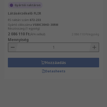
Gyártói raktáron
Látásérzékelő FLIR
RS raktári szám
672-233
Gyártó cikkszáma
VS80C30HD-30RM
Részösszeg (1 egység)
2 086 110 Ft
(ÁFA nélkül)
2 086 110 Ft/egység
Mennyiség
Hozzáadás
Datasheets