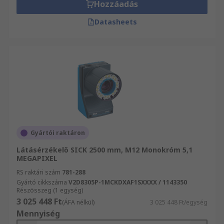
Hozzáadás
Datasheets
Gyártói raktáron
Látásérzékelő SICK 2500 mm, M12 Monokróm 5,1
MEGAPIXEL
RS raktári szám
781-288
Gyártó cikkszáma
V2D8305P-1MCKDXAF1SXXXX / 1143350
Részösszeg (1 egység)
3 025 448 Ft
(ÁFA nélkül)
3 025 448 Ft/egység
Mennyiség