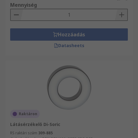
Mennyiség
Hozzáadás
Datasheets
Raktáron
Látásérzékelő Di-Soric
RS raktári szám
309-885