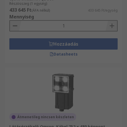
Részösszeg (1 egység)
433 645 Ft
(ÁFA nélkül)
433 645 Ft/egység
Mennyiség
Hozzáadás
Datasheets
Átmenetileg nincsen készleten
Látásérzékelő Omron, Kábel 752 x 480 képpont