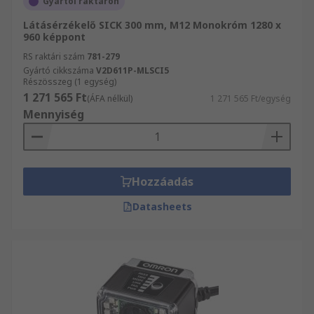
Gyártói raktáron
Látásérzékelő SICK 300 mm, M12 Monokróm 1280 x
960 képpont
RS raktári szám
781-279
Gyártó cikkszáma
V2D611P-MLSCI5
Részösszeg (1 egység)
1 271 565 Ft
(ÁFA nélkül)
1 271 565 Ft/egység
Mennyiség
Hozzáadás
Datasheets