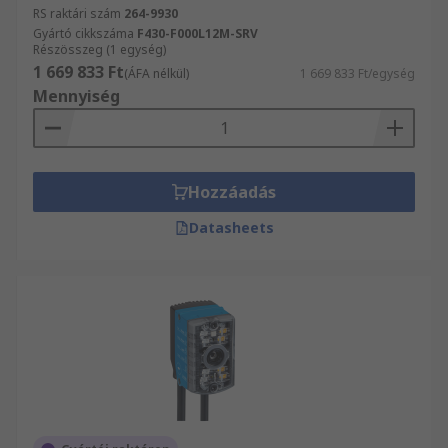
RS raktári szám
264-9930
Gyártó cikkszáma
F430-F000L12M-SRV
Részösszeg (1 egység)
1 669 833 Ft
(ÁFA nélkül)
1 669 833 Ft/egység
Mennyiség
Hozzáadás
Datasheets