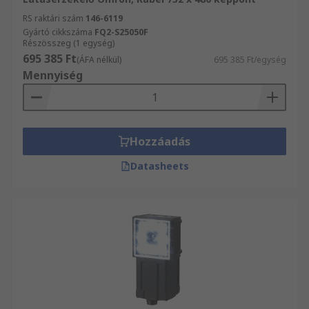
RS raktári szám
146-6119
Gyártó cikkszáma
FQ2-S25050F
Részösszeg (1 egység)
695 385 Ft
(ÁFA nélkül)
695 385 Ft/egység
Mennyiség
Hozzáadás
Datasheets