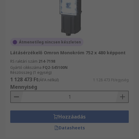
Átmenetileg nincsen készleten
Látásérzékelő Omron Monokróm 752 x 480 képpont
RS raktári szám
214-7198
Gyártó cikkszáma
FQ2-S45100N
Részösszeg (1 egység)
1 128 473 Ft
(ÁFA nélkül)
1 128 473 Ft/egység
Mennyiség
Hozzáadás
Datasheets