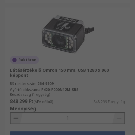
Raktáron
Látásérzékelő Omron 150 mm, USB 1280 x 960
képpont
RS raktári szám
264-9909
Gyártó cikkszáma
F420-F000N12M-SRS
Részösszeg (1 egység)
848 299 Ft
(ÁFA nélkül)
848 299 Ft/egység
Mennyiség