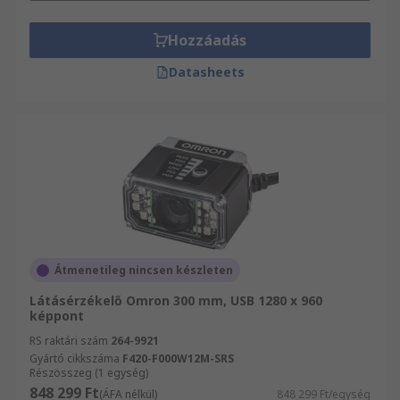
Hozzáadás
Datasheets
Átmenetileg nincsen készleten
Látásérzékelő Omron 300 mm, USB 1280 x 960
képpont
RS raktári szám
264-9921
Gyártó cikkszáma
F420-F000W12M-SRS
Részösszeg (1 egység)
848 299 Ft
(ÁFA nélkül)
848 299 Ft/egység