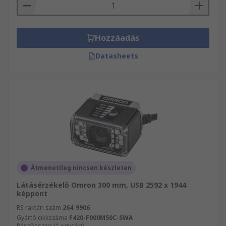
Hozzáadás
Datasheets
Átmenetileg nincsen készleten
Látásérzékelő Omron 300 mm, USB 2592 x 1944
képpont
RS raktári szám
264-9906
Gyártó cikkszáma
F420-F000M50C-SWA
Részösszeg (1 egység)