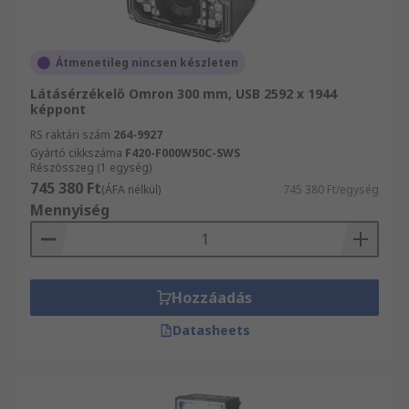
Átmenetileg nincsen készleten
Látásérzékelő Omron 300 mm, USB 2592 x 1944
képpont
RS raktári szám
264-9927
Gyártó cikkszáma
F420-F000W50C-SWS
Részösszeg (1 egység)
745 380 Ft
(ÁFA nélkül)
745 380 Ft/egység
Mennyiség
Hozzáadás
Datasheets