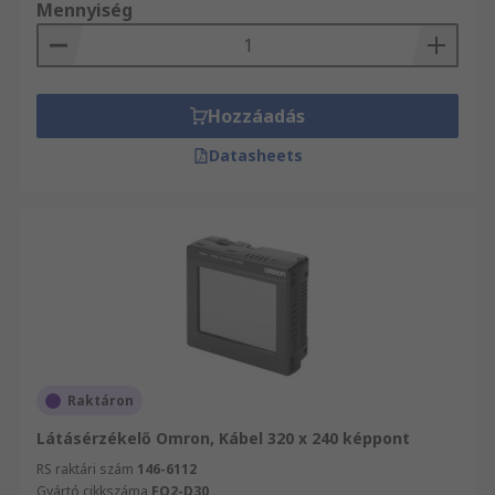
Mennyiség
Hozzáadás
Datasheets
Raktáron
Látásérzékelő Omron, Kábel 320 x 240 képpont
RS raktári szám
146-6112
Gyártó cikkszáma
FQ2-D30