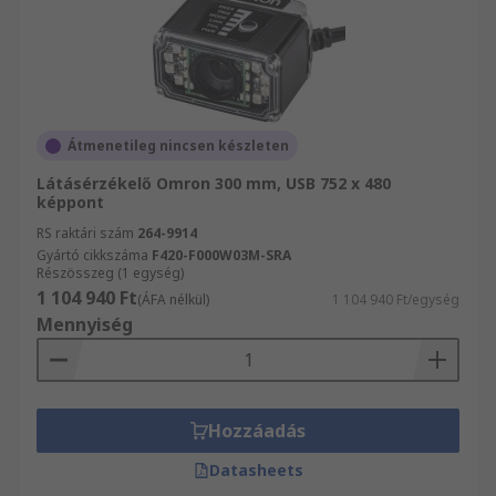
Átmenetileg nincsen készleten
Látásérzékelő Omron 300 mm, USB 752 x 480
képpont
RS raktári szám
264-9914
Gyártó cikkszáma
F420-F000W03M-SRA
Részösszeg (1 egység)
1 104 940 Ft
(ÁFA nélkül)
1 104 940 Ft/egység
Mennyiség
Hozzáadás
Datasheets