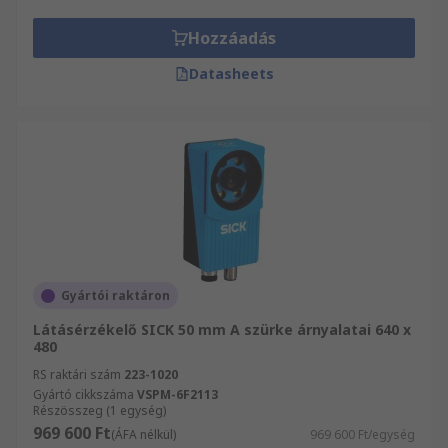
Hozzáadás
Datasheets
Gyártói raktáron
Látásérzékelő SICK 50 mm A szürke árnyalatai 640 x
480
RS raktári szám
223-1020
Gyártó cikkszáma
VSPM-6F2113
Részösszeg (1 egység)
969 600 Ft
(ÁFA nélkül)
969 600 Ft/egység