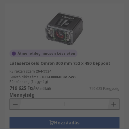
Átmenetileg nincsen készleten
Látásérzékelő Omron 300 mm 752 x 480 képpont
RS raktári szám
264-9934
Gyártó cikkszáma
F430-F000M03M-SWS
Részösszeg (1 egység)
719 625 Ft
(ÁFA nélkül)
719 625 Ft/egység
Mennyiség
Hozzáadás