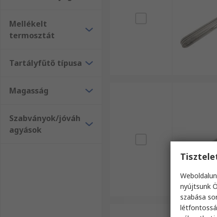
Mellékelt
termosztát
Tartályfűtő típusa
Magasság
Szabványok/jóváh
agyások
Tisztel
Weboldalun
nyújtsunk Ö
szabása sor
létfontossá