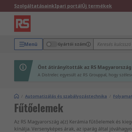
Szolgáltatásaink
Ipari portál
Új termékek
Menü
Gyártói szám
Önt átirányították az RS Magyarország
A Distrelec egyesült az RS Grouppal, hogy széle
/
Automatizálás és szabályozástechnika
/
Folyamat
Fűtőelemek
Az RS Magyarország a(z) Kerámia fűtőelemek és kieg
kínálja. Versenyképes árak, az iparág által jóváhagy