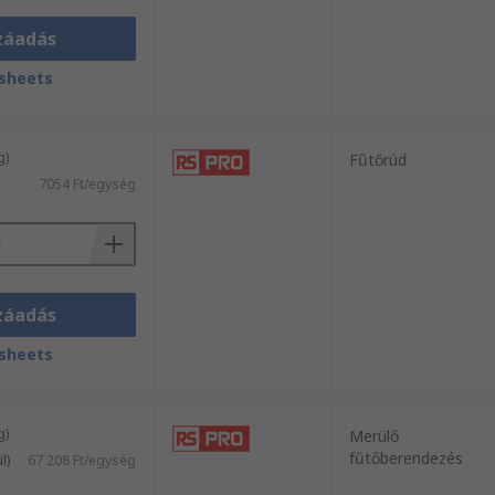
záadás
sheets
g)
Fűtőrúd
7054 Ft/egység
záadás
sheets
g)
Merülő
fűtőberendezés
l)
67 208 Ft/egység