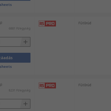
sheets
g)
Fűtőrúd
6881 Ft/egység
záadás
sheets
g)
Fűtőrúd
8231 Ft/egység