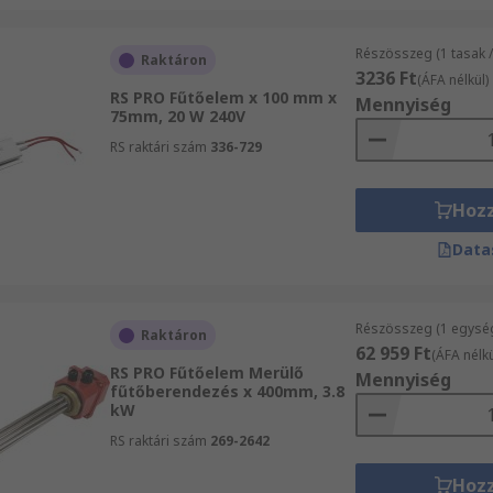
Részösszeg (1 tasak /
Raktáron
3236 Ft
(ÁFA nélkül)
RS PRO Fűtőelem x 100 mm x
Mennyiség
75mm, 20 W 240V
RS raktári szám
336-729
Hoz
Data
Részösszeg (1 egysé
Raktáron
62 959 Ft
(ÁFA nélkü
RS PRO Fűtőelem Merülő
Mennyiség
fűtőberendezés x 400mm, 3.8
kW
RS raktári szám
269-2642
Hoz