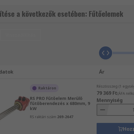
agyunk, és mi kerülünk szóba, amikor vállalatok Kerámia fű
delni. Szeretne nyomára bukkanni egy RS terméknek? Haszn
tése a következők esetében: Fűtőelemek
keresési eredményeinek szűrésére márka-, gyártó-, raktárk
nal csúcsától az egyszerűbb, azonban működőképes mindenn
Visszaállítás
datok
Ár
Részösszeg (1 egysé
Raktáron
79 369 Ft
(ÁFA nélkü
RS PRO Fűtőelem Merülő
Mennyiség
fűtőberendezés x 680mm, 9
kW
RS raktári szám
269-2647
Hoz