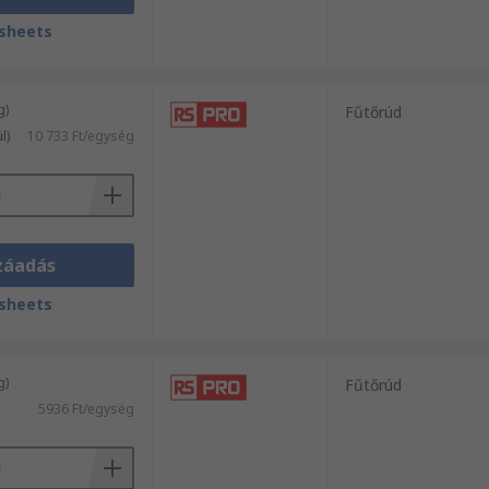
sheets
g)
Fűtőrúd
l)
10 733 Ft/egység
záadás
sheets
g)
Fűtőrúd
5936 Ft/egység