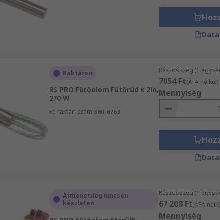
Hoz
Data
Részösszeg (1 egysé
Raktáron
7054 Ft
(ÁFA nélkül)
RS PRO Fűtőelem Fűtőrúd x 2in,
Mennyiség
270 W
RS raktári szám
860-6763
Hoz
Data
Részösszeg (1 egysé
Átmenetileg nincsen
67 208 Ft
készleten
(ÁFA nélkü
Mennyiség
RS PRO Fűtőelem Merülő