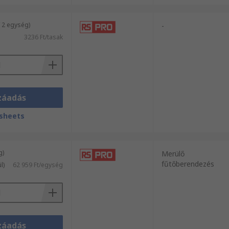
 2 egység)
-
3236 Ft/tasak
záadás
sheets
g)
Merülő
fűtőberendezés
l)
62 959 Ft/egység
záadás