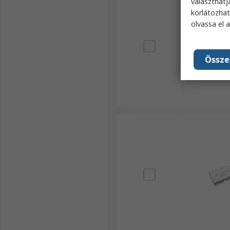
választhatj
korlátozhat
olvassa el 
Össze