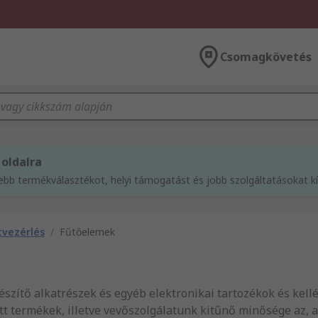
Csomagkövetés
 oldalra
sebb termékválasztékot, helyi támogatást és jobb szolgáltatásokat 
vezérlés
/
Fűtőelemek
észítő alkatrészek és egyéb elektronikai tartozékok és ke
ott termékek, illetve vevőszolgálatunk kitűnő minősége az,