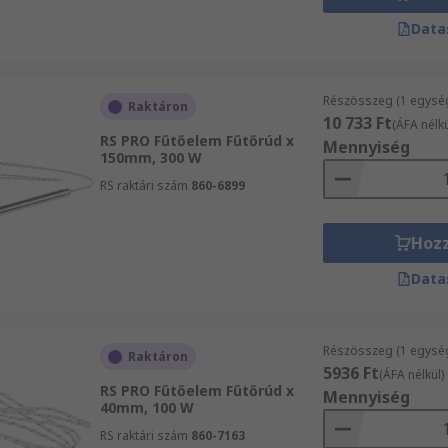
Data
Részösszeg (1 egysé
Raktáron
10 733 Ft
(ÁFA nélkü
RS PRO Fűtőelem Fűtőrúd x
Mennyiség
150mm, 300 W
RS raktári szám
860-6899
Hoz
Data
Részösszeg (1 egysé
Raktáron
5936 Ft
(ÁFA nélkül)
RS PRO Fűtőelem Fűtőrúd x
Mennyiség
40mm, 100 W
RS raktári szám
860-7163