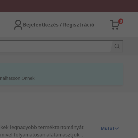
0
Bejelentkezés / Regisztráció
kínálhasson Önnek.
llékek legnagyobb terméktartományát
Mutat
 amivel folyamatosan alátámasztjuk