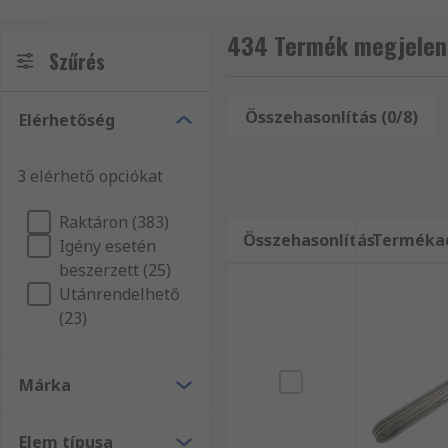
hírnevünket. Nem csoda, hogy világszerte ismertek v
kiegészítő és Hőlégfúvó termékeket szertnének ren
434 Termék megjelení
Szűrés
fűtőelemek és kiegészítő árucikkekkel kapcsolatos 
szerint, amely megjeleníti a termékeket a termékvo
Összehasonlítás (0/8)
Elérhetőség
3 elérhető opciókat
Raktáron (383)
Összehasonlítás
Terméka
Igény esetén
beszerzett (25)
Utánrendelhető
(23)
Márka
Elem típusa