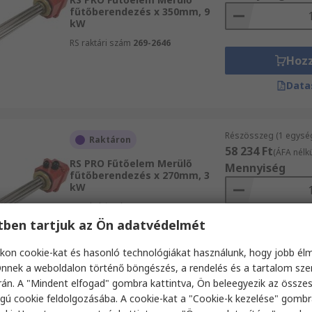
fűtőberendezés x 350mm, 9
kW
RS raktári szám
269-2646
Hoz
Data
Részösszeg (1 egysé
Raktáron
58 234 Ft
(ÁFA nélkü
RS PRO Fűtőelem Merülő
Mennyiség
fűtőberendezés x 270mm, 3
kW
RS raktári szám
269-2638
etben tartjuk az Ön adatvédelmét
Hoz
kon cookie-kat és hasonló technológiákat használunk, hogy jobb él
Data
nnek a weboldalon történő böngészés, a rendelés és a tartalom sz
án. A "Mindent elfogad" gombra kattintva, Ön beleegyezik az össze
gú cookie feldolgozásába. A cookie-kat a "Cookie-k kezelése" gombr
Részösszeg (1 egysé