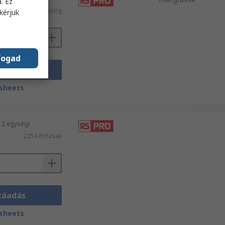
. Ez
l)
39 728 Ft/egység
kérjük
fogad
záadás
sheets
 2 egység)
-
2254 Ft/tasak
záadás
sheets