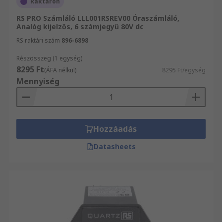
Raktáron
RS PRO Számláló LLL001RSREV00 Óraszámláló,
Analóg kijelzős, 6 számjegyű 80V dc
RS raktári szám
896-6898
Részösszeg (1 egység)
8295 Ft
(ÁFA nélkül)
8295 Ft/egység
Mennyiség
Hozzáadás
Datasheets