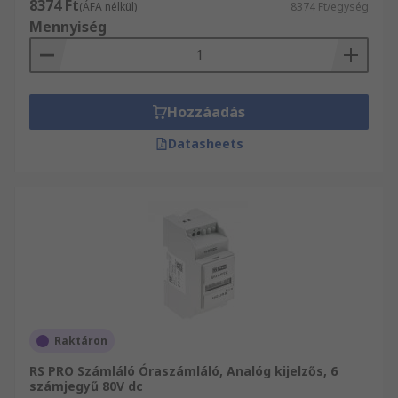
8374 Ft
(ÁFA nélkül)
8374 Ft/egység
Mennyiség
Hozzáadás
Datasheets
Raktáron
RS PRO Számláló Óraszámláló, Analóg kijelzős, 6
számjegyű 80V dc