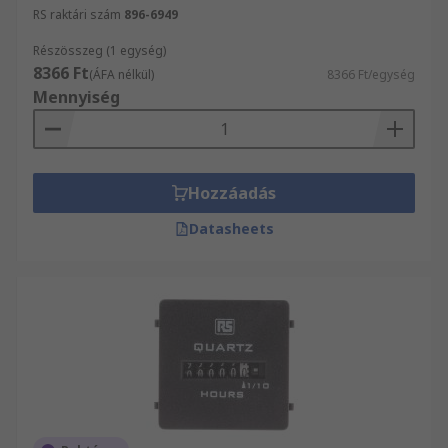
RS raktári szám
896-6949
Részösszeg (1 egység)
8366 Ft
(ÁFA nélkül)
8366 Ft/egység
Mennyiség
Hozzáadás
Datasheets