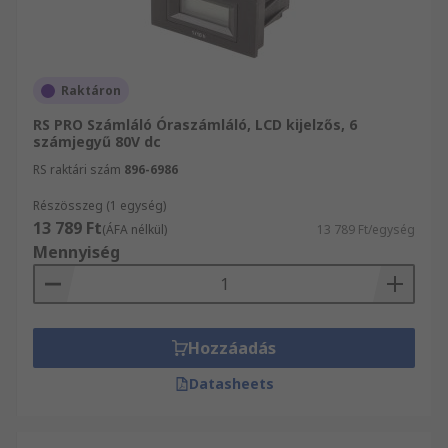
Raktáron
RS PRO Számláló Óraszámláló, LCD kijelzős, 6
számjegyű 80V dc
RS raktári szám
896-6986
Részösszeg (1 egység)
13 789 Ft
(ÁFA nélkül)
13 789 Ft/egység
Mennyiség
Hozzáadás
Datasheets