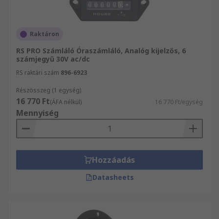
Raktáron
RS PRO Számláló Óraszámláló, Analóg kijelzős, 6
számjegyű 30V ac/dc
RS raktári szám
896-6923
Részösszeg (1 egység)
16 770 Ft
(ÁFA nélkül)
16 770 Ft/egység
Mennyiség
Hozzáadás
Datasheets