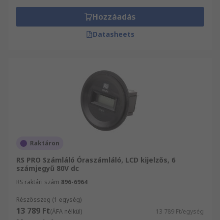
Hozzáadás
Datasheets
Raktáron
RS PRO Számláló Óraszámláló, LCD kijelzős, 6
számjegyű 80V dc
RS raktári szám
896-6964
Részösszeg (1 egység)
13 789 Ft
(ÁFA nélkül)
13 789 Ft/egység