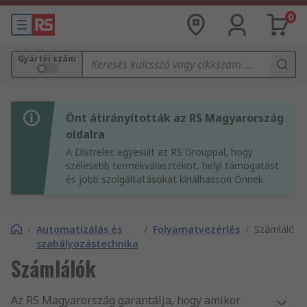
0
Gyártói szám
Önt átirányították az RS Magyarország
oldalra
A Distrelec egyesült az RS Grouppal, hogy
szélesebb termékválasztékot, helyi támogatást
és jobb szolgáltatásokat kínálhasson Önnek.
/
Automatizálás és
/
Folyamatvezérlés
/
Számlálók
szabályozástechnika
Számlálók
Az RS Magyarország garantálja, hogy amikor