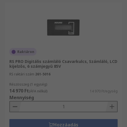
Raktáron
RS PRO Digitális számláló Csavarkulcs, Számláló, LCD
kijelzős, 6 számjegyű 85V
RS raktári szám
261-5016
Részösszeg (1 egység)
14 970 Ft
(ÁFA nélkül)
14 970 Ft/egység
Mennyiség
Hozzáadás