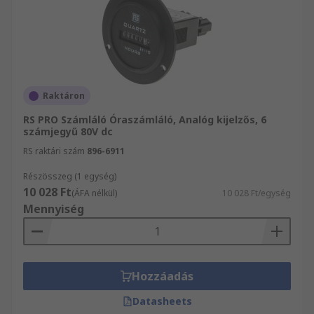
Raktáron
RS PRO Számláló Óraszámláló, Analóg kijelzős, 6
számjegyű 80V dc
RS raktári szám
896-6911
Részösszeg (1 egység)
10 028 Ft
(ÁFA nélkül)
10 028 Ft/egység
Mennyiség
Hozzáadás
Datasheets