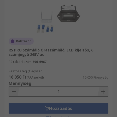
Raktáron
RS PRO Számláló Óraszámláló, LCD kijelzős, 6
számjegyű 265V ac
RS raktári szám
896-6967
Részösszeg (1 egység)
16 050 Ft
(ÁFA nélkül)
16 050 Ft/egység
Mennyiség
Hozzáadás