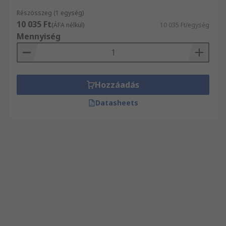
Részösszeg (1 egység)
10 035 Ft
(ÁFA nélkül)
10 035 Ft/egység
Mennyiség
Hozzáadás
Datasheets