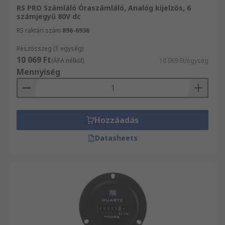
RS PRO Számláló Óraszámláló, Analóg kijelzős, 6
számjegyű 80V dc
RS raktári szám
896-6936
Részösszeg (1 egység)
10 069 Ft
(ÁFA nélkül)
10 069 Ft/egység
Mennyiség
Hozzáadás
Datasheets