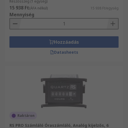
Részösszeg (1 egység)
15 938 Ft
(ÁFA nélkül)
15 938 Ft/egység
Mennyiség
Hozzáadás
Datasheets
Raktáron
RS PRO Számláló Óraszámláló, Analóg kijelzős, 6