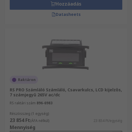
Hozzáadás
Datasheets
Raktáron
RS PRO Számláló Számláló, Csavarkulcs, LCD kijelzős,
7 számjegyű 265V ac/dc
RS raktári szám
896-6983
Részösszeg (1 egység)
23 854 Ft
(ÁFA nélkül)
23 854 Ft/egység
Mennyiség