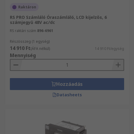
Raktáron
RS PRO Számláló Óraszámláló, LCD kijelzős, 6
számjegyű 48V ac/dc
RS raktári szám
896-6961
Részösszeg (1 egység)
14 910 Ft
(ÁFA nélkül)
14 910 Ft/egység
Mennyiség
Hozzáadás
Datasheets