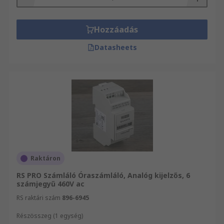
Hozzáadás
Datasheets
Raktáron
RS PRO Számláló Óraszámláló, Analóg kijelzős, 6
számjegyű 460V ac
RS raktári szám
896-6945
Részösszeg (1 egység)