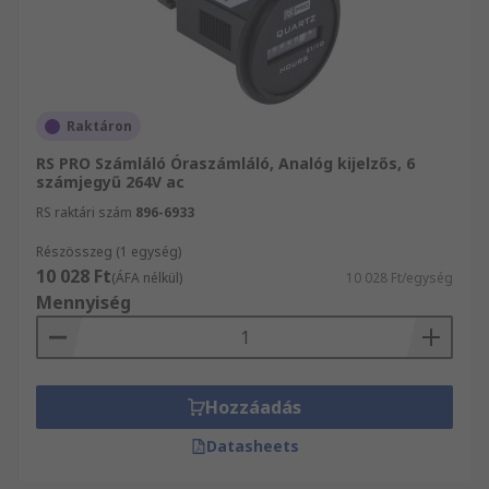
Raktáron
RS PRO Számláló Óraszámláló, Analóg kijelzős, 6
számjegyű 264V ac
RS raktári szám
896-6933
Részösszeg (1 egység)
10 028 Ft
(ÁFA nélkül)
10 028 Ft/egység
Mennyiség
Hozzáadás
Datasheets