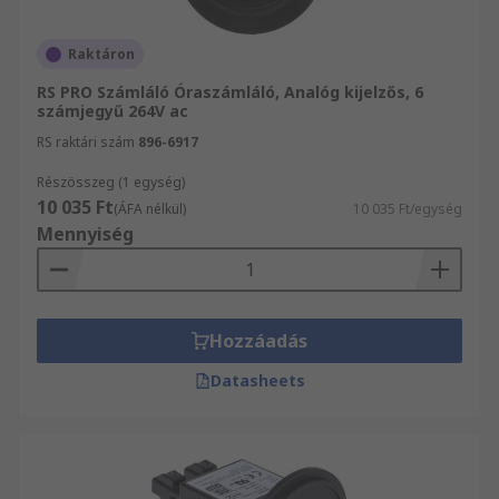
Raktáron
RS PRO Számláló Óraszámláló, Analóg kijelzős, 6
számjegyű 264V ac
RS raktári szám
896-6917
Részösszeg (1 egység)
10 035 Ft
(ÁFA nélkül)
10 035 Ft/egység
Mennyiség
Hozzáadás
Datasheets