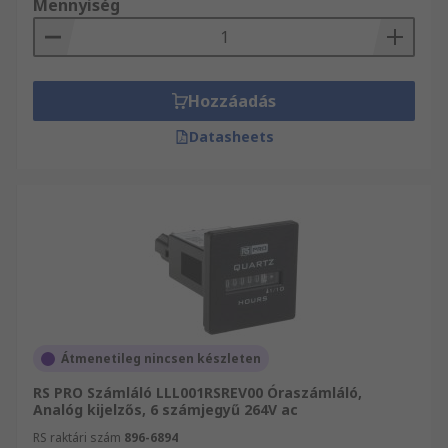
Mennyiség
Hozzáadás
Datasheets
Átmenetileg nincsen készleten
RS PRO Számláló LLL001RSREV00 Óraszámláló,
Analóg kijelzős, 6 számjegyű 264V ac
RS raktári szám
896-6894