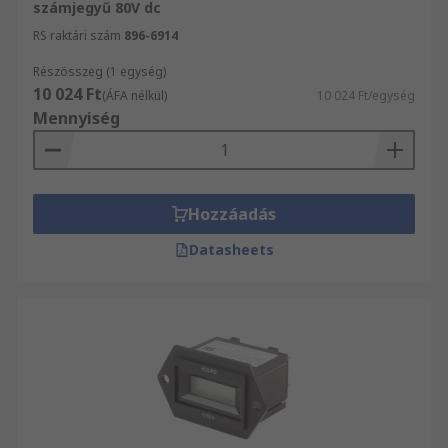
számjegyű 80V dc
RS raktári szám
896-6914
Részösszeg (1 egység)
10 024 Ft
(ÁFA nélkül)
10 024 Ft/egység
Mennyiség
Hozzáadás
Datasheets