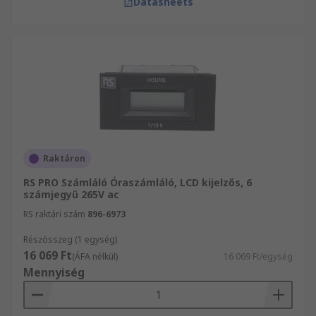
Datasheets
Raktáron
RS PRO Számláló Óraszámláló, LCD kijelzős, 6
számjegyű 265V ac
RS raktári szám
896-6973
Részösszeg (1 egység)
16 069 Ft
(ÁFA nélkül)
16 069 Ft/egység
Mennyiség