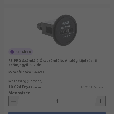
Raktáron
RS PRO Számláló Óraszámláló, Analóg kijelzős, 6
számjegyű 80V dc
RS raktári szám
896-6939
Részösszeg (1 egység)
10 024 Ft
(ÁFA nélkül)
10 024 Ft/egység
Mennyiség