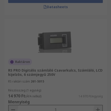
Datasheets
Raktáron
RS PRO Digitális számláló Csavarkulcs, Számláló, LCD
kijelzős, 6 számjegyű 250V
RS raktári szám
261-5015
Részösszeg (1 egység)
14 970 Ft
(ÁFA nélkül)
14 970 Ft/egység
Mennyiség