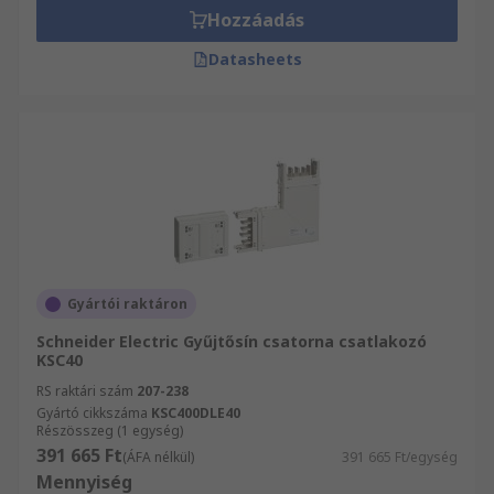
Hozzáadás
Datasheets
Gyártói raktáron
Schneider Electric Gyűjtősín csatorna csatlakozó
KSC40
RS raktári szám
207-238
Gyártó cikkszáma
KSC400DLE40
Részösszeg (1 egység)
391 665 Ft
(ÁFA nélkül)
391 665 Ft/egység
Mennyiség