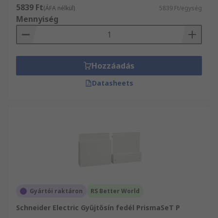
5839 Ft
(ÁFA nélkül)
5839 Ft/egység
Mennyiség
Hozzáadás
Datasheets
Gyártói raktáron
RS Better World
Schneider Electric Gyűjtősín fedél PrismaSeT P