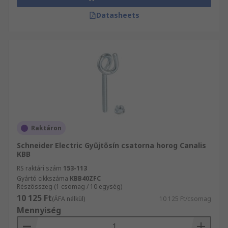
Datasheets
Raktáron
Schneider Electric Gyűjtősín csatorna horog Canalis
KBB
RS raktári szám
153-113
Gyártó cikkszáma
KBB40ZFC
Részösszeg (1 csomag / 10 egység)
10 125 Ft
(ÁFA nélkül)
10 125 Ft/csomag
Mennyiség