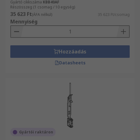
Gyártó cikkszáma
KBB40AF
Részösszeg (1 csomag / 10 egység)
35 623 Ft
(ÁFA nélkül)
35 623 Ft/csomag
Mennyiség
Hozzáadás
Datasheets
Gyártói raktáron