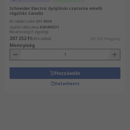
Schneider Electric Gyűjtősín csatorna emelő
rögzítés Canalis
RS raktári szám
211-0510
Gyártó cikkszáma
KSB400ZV1
Részösszeg (1 egység)
207 252 Ft
(ÁFA nélkül)
207 252 Ft/egység
Mennyiség
Hozzáadás
Datasheets