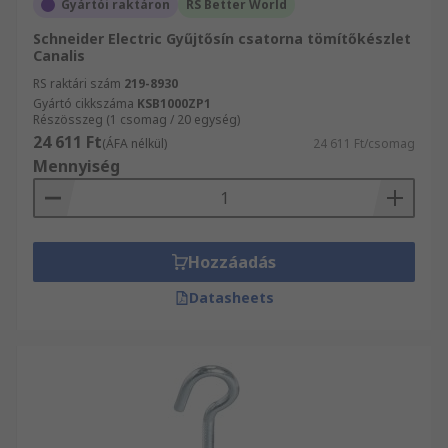
Gyártói raktáron
RS Better World
Schneider Electric Gyűjtősín csatorna tömítőkészlet
Canalis
RS raktári szám
219-8930
Gyártó cikkszáma
KSB1000ZP1
Részösszeg (1 csomag / 20 egység)
24 611 Ft
(ÁFA nélkül)
24 611 Ft/csomag
Mennyiség
Hozzáadás
Datasheets