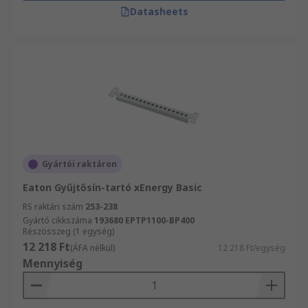
Datasheets
Gyártói raktáron
Eaton Gyűjtősín-tartó xEnergy Basic
RS raktári szám
253-238
Gyártó cikkszáma
193680 EPTP1100-BP400
Részösszeg (1 egység)
12 218 Ft
(ÁFA nélkül)
12 218 Ft/egység
Mennyiség