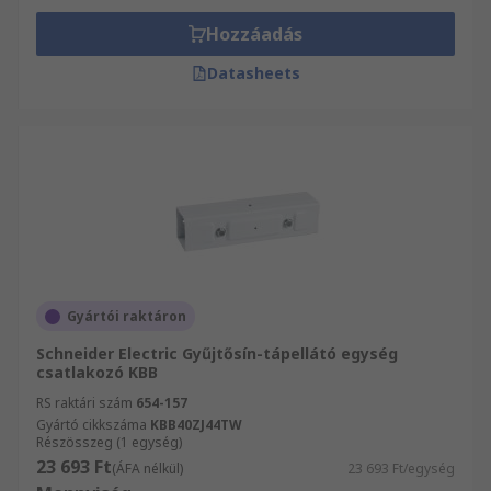
Hozzáadás
Datasheets
Gyártói raktáron
Schneider Electric Gyűjtősín-tápellátó egység
csatlakozó KBB
RS raktári szám
654-157
Gyártó cikkszáma
KBB40ZJ44TW
Részösszeg (1 egység)
23 693 Ft
(ÁFA nélkül)
23 693 Ft/egység