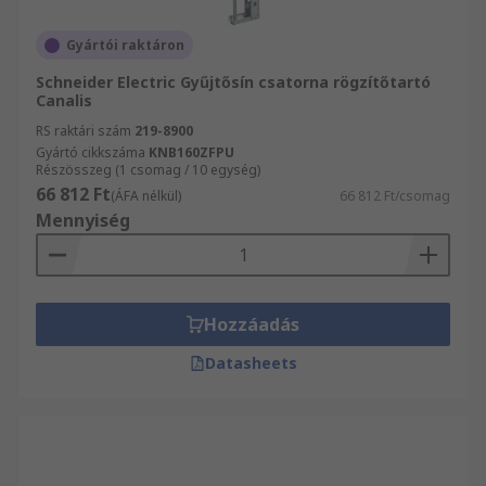
Gyártói raktáron
Schneider Electric Gyűjtősín csatorna rögzítőtartó
Canalis
RS raktári szám
219-8900
Gyártó cikkszáma
KNB160ZFPU
Részösszeg (1 csomag / 10 egység)
66 812 Ft
(ÁFA nélkül)
66 812 Ft/csomag
Mennyiség
Hozzáadás
Datasheets