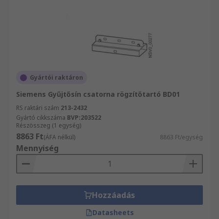
Gyártói raktáron
Siemens Gyűjtősín csatorna rögzítőtartó BD01
RS raktári szám
213-2432
Gyártó cikkszáma
BVP:203522
Részösszeg (1 egység)
8863 Ft
(ÁFA nélkül)
8863 Ft/egység
Mennyiség
Hozzáadás
Datasheets