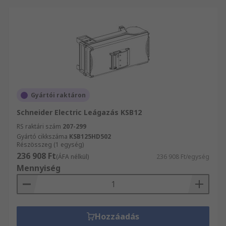
Gyártói raktáron
Schneider Electric Leágazás KSB12
RS raktári szám
207-299
Gyártó cikkszáma
KSB125HD502
Részösszeg (1 egység)
236 908 Ft
(ÁFA nélkül)
236 908 Ft/egység
Mennyiség
Hozzáadás