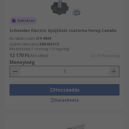
Raktáron
Schneider Electric Gyűjtősín csatorna horog Canalis
RS raktári szám
219-8869
Gyártó cikkszáma
KBB40ZFC5
Részösszeg (1 csomag / 10 egység)
12 170 Ft
(ÁFA nélkül)
12 170 Ft/csomag
Mennyiség
Hozzáadás
Datasheets