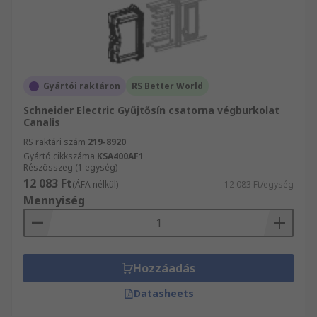
Gyártói raktáron
RS Better World
Schneider Electric Gyűjtősín csatorna végburkolat
Canalis
RS raktári szám
219-8920
Gyártó cikkszáma
KSA400AF1
Részösszeg (1 egység)
12 083 Ft
(ÁFA nélkül)
12 083 Ft/egység
Mennyiség
Hozzáadás
Datasheets