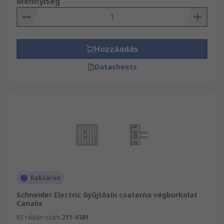
Mennyiség
Hozzáadás
Datasheets
Raktáron
Schneider Electric Gyűjtősín csatorna végburkolat
Canalis
RS raktári szám
211-0381