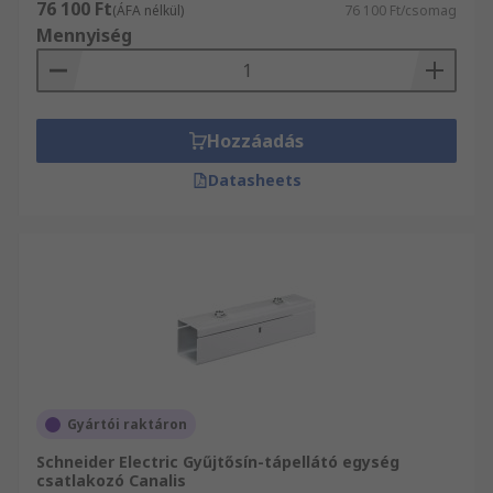
76 100 Ft
(ÁFA nélkül)
76 100 Ft/csomag
Mennyiség
Hozzáadás
Datasheets
Gyártói raktáron
Schneider Electric Gyűjtősín-tápellátó egység
csatlakozó Canalis