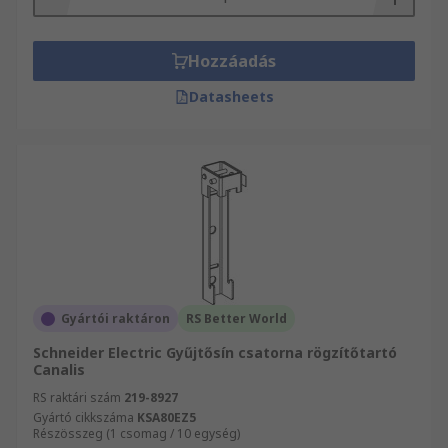
Hozzáadás
Datasheets
Gyártói raktáron
RS Better World
Schneider Electric Gyűjtősín csatorna rögzítőtartó
Canalis
RS raktári szám
219-8927
Gyártó cikkszáma
KSA80EZ5
Részösszeg (1 csomag / 10 egység)