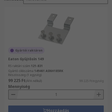
Gyártói raktáron
Eaton Gyűjtősín 149
RS raktári szám
121-831
Gyártó cikkszáma
149461 ASNH185RK
Részösszeg (1 egység)
99 225 Ft
(ÁFA nélkül)
99 225 Ft/egység
Mennyiség
Hozzáadás