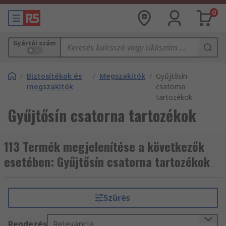
0
Gyártói szám
/
Biztosítékok és
/
Megszakítók
/
Gyűjtősín
megszakítók
csatorna
tartozékok
Gyűjtősín csatorna tartozékok
113 Termék megjelenítése a következők
esetében: Gyűjtősín csatorna tartozékok
Szűrés
Rendezés
Relevancia