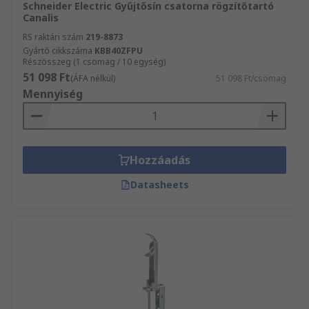
Schneider Electric Gyűjtősín csatorna rögzítőtartó
Canalis
RS raktári szám
219-8873
Gyártó cikkszáma
KBB40ZFPU
Részösszeg (1 csomag / 10 egység)
51 098 Ft
(ÁFA nélkül)
51 098 Ft/csomag
Mennyiség
Hozzáadás
Datasheets