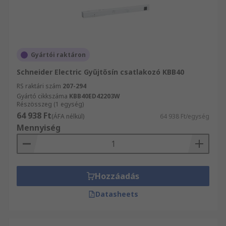
Gyártói raktáron
Schneider Electric Gyűjtősín csatlakozó KBB40
RS raktári szám
207-294
Gyártó cikkszáma
KBB40ED42203W
Részösszeg (1 egység)
64 938 Ft
(ÁFA nélkül)
64 938 Ft/egység
Mennyiség
Hozzáadás
Datasheets