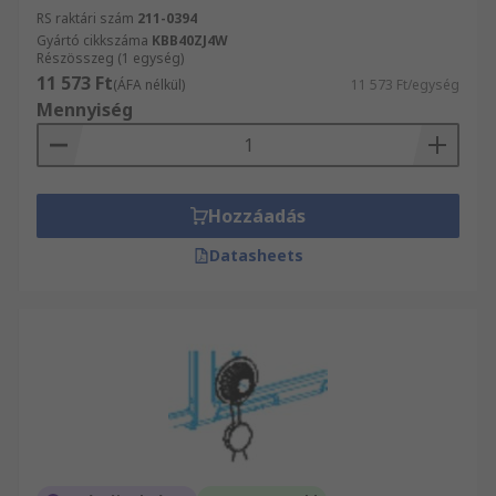
RS raktári szám
211-0394
Gyártó cikkszáma
KBB40ZJ4W
Részösszeg (1 egység)
11 573 Ft
(ÁFA nélkül)
11 573 Ft/egység
Mennyiség
Hozzáadás
Datasheets