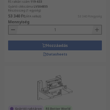
RS raktári szám
119-633
Gyártó cikkszáma
LVS04855
Részösszeg (1 egység)
53 340 Ft
(ÁFA nélkül)
53 340 Ft/egység
Mennyiség
Hozzáadás
Datasheets
Gyártói raktáron
RS Better World