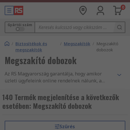
0
Gyártói szám
/
Biztosítékok és
/
Megszakítók
/
Megszakító
megszakítók
dobozok
Megszakító dobozok
Az RS Magyarország garantálja, hogy amikor
üzleti ügyfeleink online rendelnek nálunk, a
legkiválóbb minőségű, és a munkavédelmi
szabványoknak megfelelő termékeket vásárolják.
140 Termék megjelenítése a következők
A vevőszolgálatunk magas minőségére méltán
esetében: Megszakító dobozok
építhetjük hírnevünket. A(z) Fogyasztó
alkatrészeink és egyéb Fogyasztói és Aljzatok,
biztosító és megszakító árucikkeink teljes
Szűrés
terméktartománya az üzletág