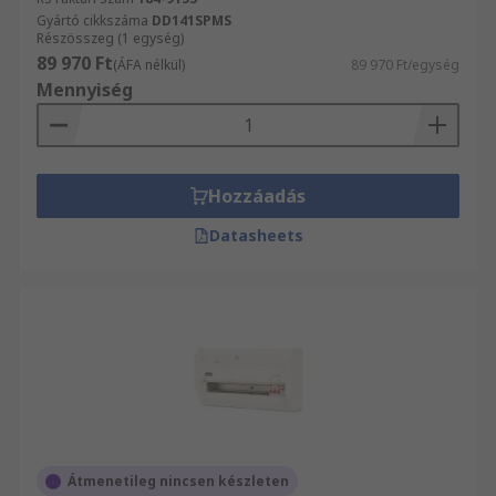
Gyártó cikkszáma
DD141SPMS
Részösszeg (1 egység)
89 970 Ft
(ÁFA nélkül)
89 970 Ft/egység
Mennyiség
Hozzáadás
Datasheets
Átmenetileg nincsen készleten