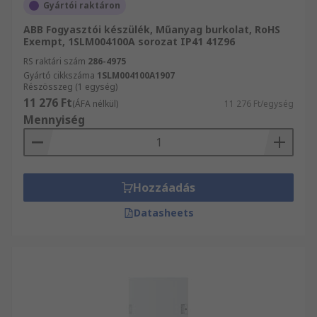
Gyártói raktáron
ABB Fogyasztói készülék, Műanyag burkolat, RoHS
Exempt, 1SLM004100A sorozat IP41 41Z96
RS raktári szám
286-4975
Gyártó cikkszáma
1SLM004100A1907
Részösszeg (1 egység)
11 276 Ft
(ÁFA nélkül)
11 276 Ft/egység
Mennyiség
Hozzáadás
Datasheets