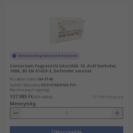
Átmenetileg nincsen készleten
Contactum Fogyasztói készülék 10, Acél burkolat,
100A, BS EN 61439-3, Defender sorozat
RS raktári szám
184-9148
Gyártó cikkszáma
DDS10188SPMS-P01
Részösszeg (1 egység)
137 085 Ft
(ÁFA nélkül)
137 085 Ft/egység
Mennyiség
Hozzáadás