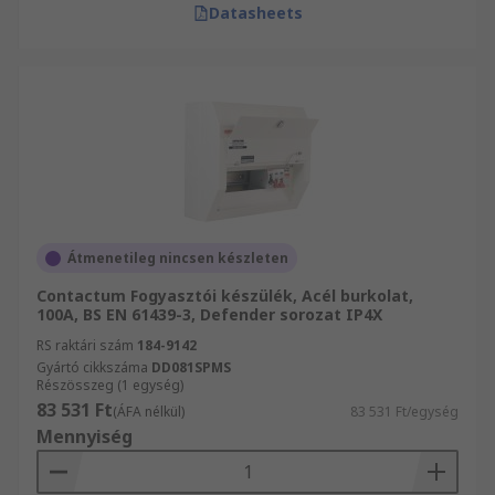
Datasheets
Átmenetileg nincsen készleten
Contactum Fogyasztói készülék, Acél burkolat,
100A, BS EN 61439-3, Defender sorozat IP4X
RS raktári szám
184-9142
Gyártó cikkszáma
DD081SPMS
Részösszeg (1 egység)
83 531 Ft
(ÁFA nélkül)
83 531 Ft/egység
Mennyiség