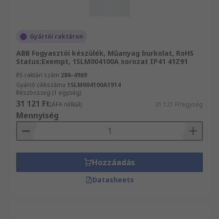
Gyártói raktáron
ABB Fogyasztói készülék, Műanyag burkolat, RoHS
Status:Exempt, 1SLM004100A sorozat IP41 41Z91
RS raktári szám
286-4969
Gyártó cikkszáma
1SLM004100A1914
Részösszeg (1 egység)
31 121 Ft
(ÁFA nélkül)
31 121 Ft/egység
Mennyiség
Hozzáadás
Datasheets