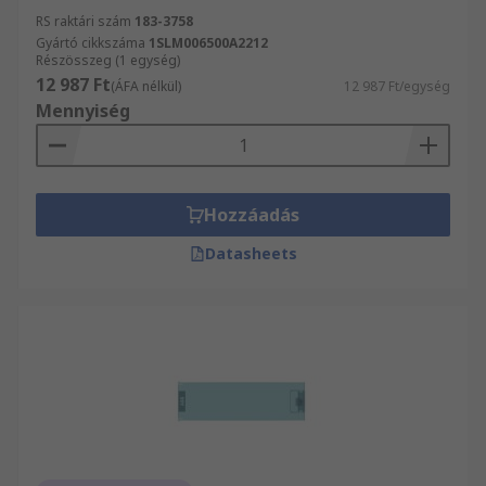
RS raktári szám
183-3758
Gyártó cikkszáma
1SLM006500A2212
Részösszeg (1 egység)
12 987 Ft
(ÁFA nélkül)
12 987 Ft/egység
Mennyiség
Hozzáadás
Datasheets