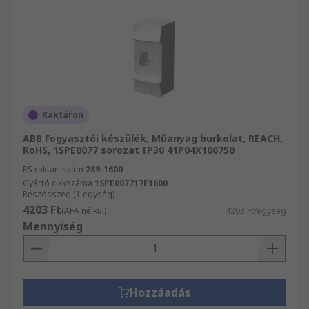
Raktáron
ABB Fogyasztói készülék, Műanyag burkolat, REACH,
RoHS, 1SPE0077 sorozat IP30 41P04X100750
RS raktári szám
289-1600
Gyártó cikkszáma
1SPE007717F1600
Részösszeg (1 egység)
4203 Ft
(ÁFA nélkül)
4203 Ft/egység
Mennyiség
Hozzáadás