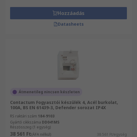
Hozzáadás
Datasheets
Átmenetileg nincsen készleten
Contactum Fogyasztói készülék 4, Acél burkolat,
100A, BS EN 61439-3, Defender sorozat IP4X
RS raktári szám
184-9103
Gyártó cikkszáma
DD041MS
Részösszeg (1 egység)
38 561 Ft
(ÁFA nélkül)
38 561 Ft/egység