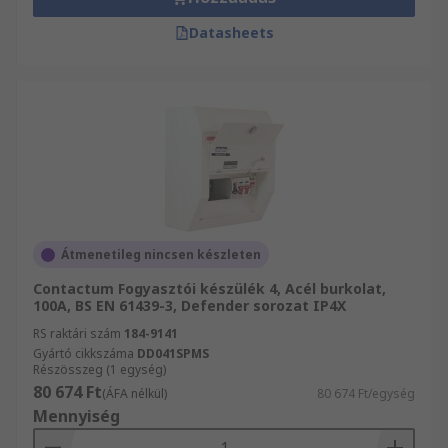
Datasheets
Átmenetileg nincsen készleten
Contactum Fogyasztói készülék 4, Acél burkolat,
100A, BS EN 61439-3, Defender sorozat IP4X
RS raktári szám
184-9141
Gyártó cikkszáma
DD041SPMS
Részösszeg (1 egység)
80 674 Ft
(ÁFA nélkül)
80 674 Ft/egység
Mennyiség