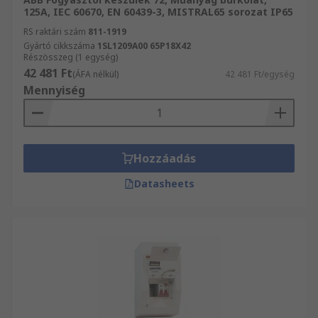
125A, IEC 60670, EN 60439-3, MISTRAL65 sorozat IP65
RS raktári szám
811-1919
Gyártó cikkszáma
1SL1209A00 65P18X42
Részösszeg (1 egység)
42 481 Ft
(ÁFA nélkül)
42 481 Ft/egység
Mennyiség
Hozzáadás
Datasheets