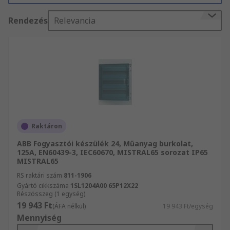
legkörültekintőbben készletezett termékvonalai.
Rendezés
Relevancia
Nagy hatékonyságú kiszállítási szolgáltatásunk
segítségével a(z) Fogyasztó termékei akkor
jutnak el Önhöz, amikor szüksége van rájuk.
Webhelyünk gyors és egyszerűen használható.
Navigáljon végig a webhelyen és találjon rá a
terméktámogatási oldalainkra: ezek több mint
100 000 dokumentummal rendelkeznekk abból a
célból, hogy műszaki hátteret nyújtsanak az
összes Fogyasztó termékkel és azok
Raktáron
használatával kapcsolatban, illetve megadják
ABB Fogyasztói készülék 24, Műanyag burkolat,
azok munkavédelmi adatait és a velük
125A, EN60439-3, IEC60670, MISTRAL65 sorozat IP65
kapcsolatos javaslatokat.
MISTRAL65
RS raktári szám
811-1906
Gyártó cikkszáma
1SL1204A00 65P12X22
Részösszeg (1 egység)
19 943 Ft
(ÁFA nélkül)
19 943 Ft/egység
Mennyiség