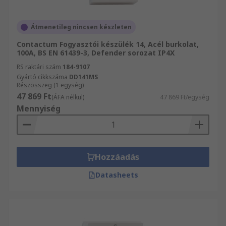
Átmenetileg nincsen készleten
Contactum Fogyasztói készülék 14, Acél burkolat,
100A, BS EN 61439-3, Defender sorozat IP4X
RS raktári szám
184-9107
Gyártó cikkszáma
DD141MS
Részösszeg (1 egység)
47 869 Ft
(ÁFA nélkül)
47 869 Ft/egység
Mennyiség
Hozzáadás
Datasheets