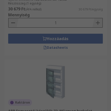
Részösszeg (1 egység)
30 679 Ft
(ÁFA nélkül)
30 679 Ft/egység
Mennyiség
Hozzáadás
Datasheets
Raktáron
ABB Fogyasztói készülék 72, Műanyag burkolat,