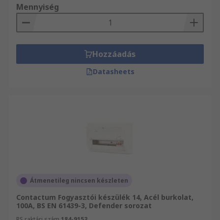
Mennyiség
Hozzáadás
Datasheets
Átmenetileg nincsen készleten
Contactum Fogyasztói készülék 14, Acél burkolat,
100A, BS EN 61439-3, Defender sorozat
RS raktári szám
184-9153