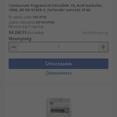
Contactum Fogyasztói készülék 18, Acél burkolat,
100A, BS EN 61439-3, Defender sorozat IP4X
RS raktári szám
184-9155
Gyártó cikkszáma
DD181SPMS
Részösszeg (1 egység)
94 260 Ft
(ÁFA nélkül)
94 260 Ft/egység
Mennyiség
Hozzáadás
Datasheets