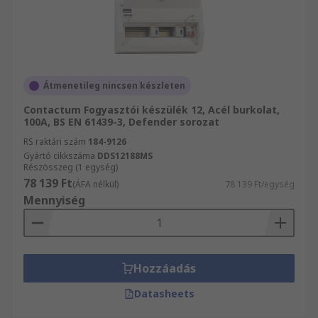
Átmenetileg nincsen készleten
Contactum Fogyasztói készülék 12, Acél burkolat,
100A, BS EN 61439-3, Defender sorozat
RS raktári szám
184-9126
Gyártó cikkszáma
DDS12188MS
Részösszeg (1 egység)
78 139 Ft
(ÁFA nélkül)
78 139 Ft/egység
Mennyiség
Hozzáadás
Datasheets