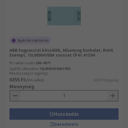
Gyártói raktáron
ABB Fogyasztói készülék, Műanyag burkolat, RoHS
Exempt, 1SLM004100A sorozat IP41 41Z94
RS raktári szám
286-4971
Gyártó cikkszáma
1SLM004100A1903
Részösszeg (1 egység)
6355 Ft
(ÁFA nélkül)
6355 Ft/egység
Mennyiség
Hozzáadás
Datasheets