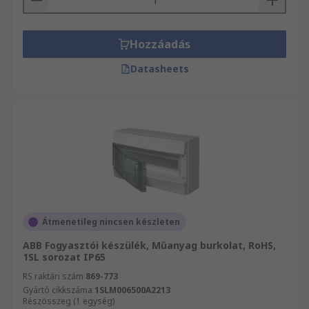
Hozzáadás
Datasheets
Átmenetileg nincsen készleten
ABB Fogyasztói készülék, Műanyag burkolat, RoHS,
1SL sorozat IP65
RS raktári szám
869-773
Gyártó cikkszáma
1SLM006500A2213
Részösszeg (1 egység)