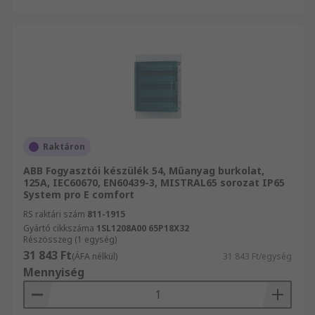
Raktáron
ABB Fogyasztói készülék 54, Műanyag burkolat,
125A, IEC60670, EN60439-3, MISTRAL65 sorozat IP65
System pro E comfort
RS raktári szám
811-1915
Gyártó cikkszáma
1SL1208A00 65P18X32
Részösszeg (1 egység)
31 843 Ft
(ÁFA nélkül)
31 843 Ft/egység
Mennyiség