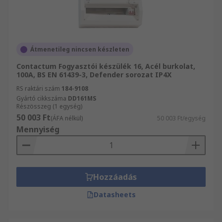
Átmenetileg nincsen készleten
Contactum Fogyasztói készülék 16, Acél burkolat,
100A, BS EN 61439-3, Defender sorozat IP4X
RS raktári szám
184-9108
Gyártó cikkszáma
DD161MS
Részösszeg (1 egység)
50 003 Ft
(ÁFA nélkül)
50 003 Ft/egység
Mennyiség
Hozzáadás
Datasheets