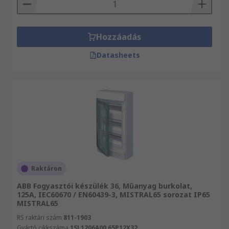
Hozzáadás
Datasheets
Raktáron
ABB Fogyasztói készülék 36, Műanyag burkolat,
125A, IEC60670 / EN60439-3, MISTRAL65 sorozat IP65
MISTRAL65
RS raktári szám
811-1903
Gyártó cikkszáma
1SL1206A00 65P12X32