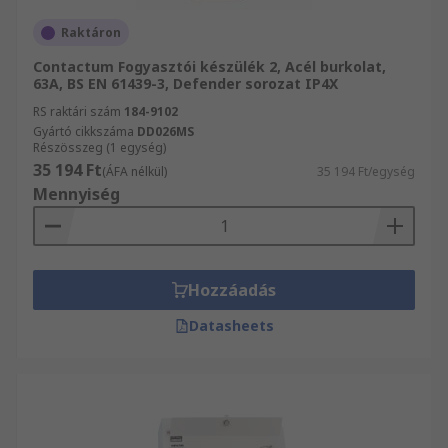
Raktáron
Contactum Fogyasztói készülék 2, Acél burkolat,
63A, BS EN 61439-3, Defender sorozat IP4X
RS raktári szám
184-9102
Gyártó cikkszáma
DD026MS
Részösszeg (1 egység)
35 194 Ft
(ÁFA nélkül)
35 194 Ft/egység
Mennyiség
Hozzáadás
Datasheets