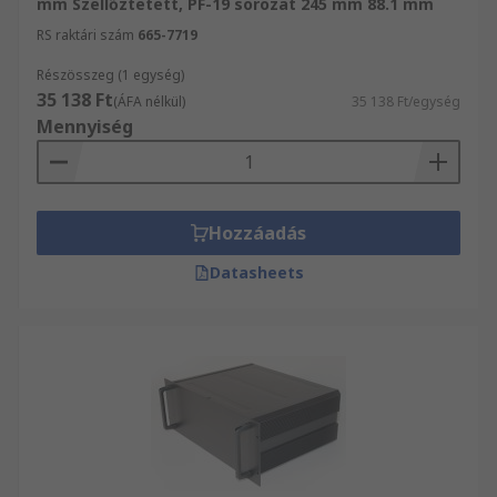
mm Szellőztetett, PF-19 sorozat 245 mm 88.1 mm
RS raktári szám
665-7719
Részösszeg (1 egység)
35 138 Ft
(ÁFA nélkül)
35 138 Ft/egység
Mennyiség
Hozzáadás
Datasheets