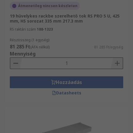
Átmenetileg nincsen készleten
19 hüvelykes rackbe szerelhető tok RS PRO 5 U, 425
mm, HS sorozat 335 mm 217.3 mm
RS raktári szám
188-1323
Részösszeg (1 egység)
81 285 Ft
(ÁFA nélkül)
81 285 Ft/egység
Mennyiség
Hozzáadás
Datasheets