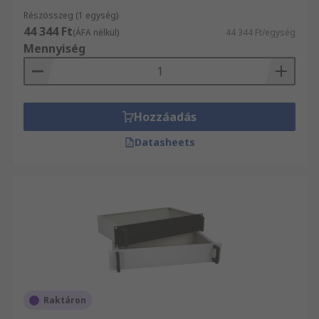
Részösszeg (1 egység)
44 344 Ft
(ÁFA nélkül)
44 344 Ft/egység
Mennyiség
Hozzáadás
Datasheets
Raktáron