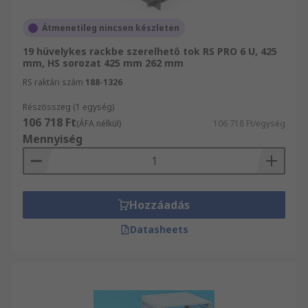
Átmenetileg nincsen készleten
19 hüvelykes rackbe szerelhető tok RS PRO 6 U, 425
mm, HS sorozat 425 mm 262 mm
RS raktári szám
188-1326
Részösszeg (1 egység)
106 718 Ft
(ÁFA nélkül)
106 718 Ft/egység
Mennyiség
Hozzáadás
Datasheets