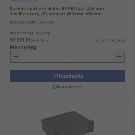
Rackbe építhető doboz RS PRO 4 U, 436 mm
Szellőztetett, HD sorozat 466 mm 168 mm
RS raktári szám
665-7646
Részösszeg (1 egység)
67 391 Ft
(ÁFA nélkül)
67 391 Ft/egység
Mennyiség
Hozzáadás
Datasheets