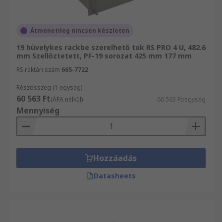
Átmenetileg nincsen készleten
19 hüvelykes rackbe szerelhető tok RS PRO 4 U, 482.6
mm Szellőztetett, PF-19 sorozat 425 mm 177 mm
RS raktári szám
665-7722
Részösszeg (1 egység)
60 563 Ft
(ÁFA nélkül)
60 563 Ft/egység
Mennyiség
Hozzáadás
Datasheets