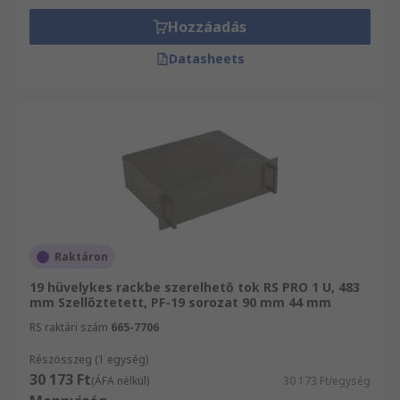
Hozzáadás
Datasheets
Raktáron
19 hüvelykes rackbe szerelhető tok RS PRO 1 U, 483
mm Szellőztetett, PF-19 sorozat 90 mm 44 mm
RS raktári szám
665-7706
Részösszeg (1 egység)
30 173 Ft
(ÁFA nélkül)
30 173 Ft/egység