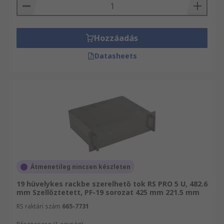
RS márkájú termékek közül válogathat, 24 órán
belüli szállítással. OKW közül keres egy bizonyos
terméket? Válogasson széles Rackbe építhető
házak és tokok kínálatunkból weboldalunkon.
Hozzáadás
Több 550 000 terméket magába foglaló
Datasheets
választékunkban biztosan megtalálja, amire
szüksége van, 24 órán belüli szállítással! Fedezze
fel webáruházunkat és kiváló szolgáltatásainkat!
Átmenetileg nincsen készleten
19 hüvelykes rackbe szerelhető tok RS PRO 5 U, 482.6
mm Szellőztetett, PF-19 sorozat 425 mm 221.5 mm
RS raktári szám
665-7731