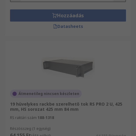
Hozzáadás
Datasheets
Átmenetileg nincsen készleten
19 hüvelykes rackbe szerelhető tok RS PRO 2 U, 425
mm, HS sorozat 425 mm 84 mm
RS raktári szám
188-1318
Részösszeg (1 egység)
64 155 Ft
(ÁFA nélkül)
64 155 Ft/egység