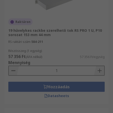
Raktáron
19 hüvelykes rackbe szerelhető tok RS PRO 1 U, P10
sorozat 153 mm 44 mm
RS raktári szám
584-211
Részösszeg (1 egység)
57 356 Ft
(ÁFA nélkül)
57 356 Ft/egység
Mennyiség
Hozzáadás
Datasheets