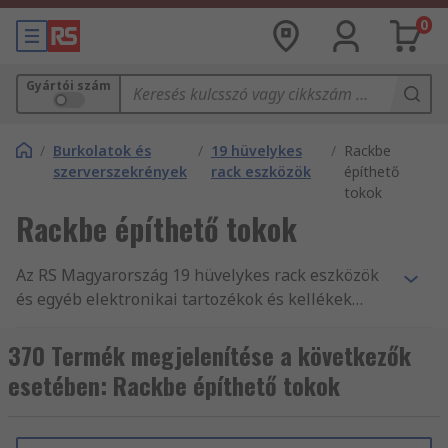
0
Gyártói szám
/
Burkolatok és
/
19 hüvelykes
/
Rackbe
szerverszekrények
rack eszközök
építhető
tokok
Rackbe építhető tokok
Az RS Magyarország 19 hüvelykes rack eszközök
és egyéb elektronikai tartozékok és kellékek
legnagyobb terméktartományát kínálja.
Versenyképes árak, az iparág által jóváhagyott
370 Termék megjelenítése a következők
termékek, illetve ügyfélszolgálatunk kitűnő
esetében: Rackbe építhető tokok
minősége az, amivel folyamatosan alátámasztjuk
hírnevünket. Webáruházunkban mind Rackbe
építhető házak és tokok, 19 hüvelykes