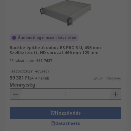
Átmenetileg nincsen készleten
Rackbe építhető doboz RS PRO 3 U, 436 mm
Szellőztetett, HD sorozat 466 mm 123 mm
RS raktári szám
665-7637
Részösszeg (1 egység)
59 381 Ft
(ÁFA nélkül)
59 381 Ft/egység
Mennyiség
Hozzáadás
Datasheets