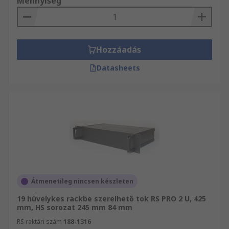
Mennyiség
Hozzáadás
Datasheets
Átmenetileg nincsen készleten
19 hüvelykes rackbe szerelhető tok RS PRO 2 U, 425
mm, HS sorozat 245 mm 84 mm
RS raktári szám
188-1316