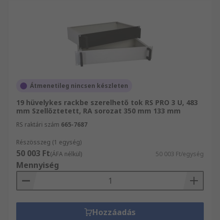
Átmenetileg nincsen készleten
19 hüvelykes rackbe szerelhető tok RS PRO 3 U, 483
mm Szellőztetett, RA sorozat 350 mm 133 mm
RS raktári szám
665-7687
Részösszeg (1 egység)
50 003 Ft
(ÁFA nélkül)
50 003 Ft/egység
Mennyiség
Hozzáadás