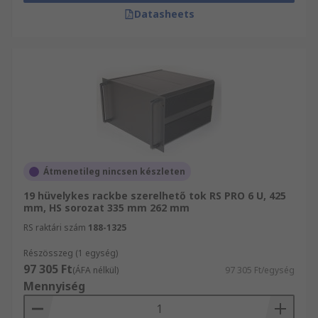
Datasheets
Átmenetileg nincsen készleten
19 hüvelykes rackbe szerelhető tok RS PRO 6 U, 425
mm, HS sorozat 335 mm 262 mm
RS raktári szám
188-1325
Részösszeg (1 egység)
97 305 Ft
(ÁFA nélkül)
97 305 Ft/egység
Mennyiség