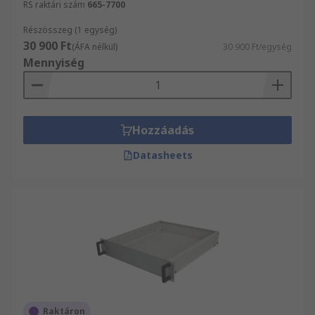
RS raktári szám
665-7700
Részösszeg (1 egység)
30 900 Ft
(ÁFA nélkül)
30 900 Ft/egység
Mennyiség
Hozzáadás
Datasheets
Raktáron