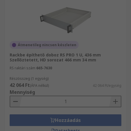
Átmenetileg nincsen készleten
Rackbe építhető doboz RS PRO 1 U, 436 mm
Szellőztetett, HD sorozat 466 mm 34 mm
RS raktári szám
665-7630
Részösszeg (1 egység)
42 064 Ft
(ÁFA nélkül)
42 064 Ft/egység
Mennyiség
Hozzáadás
Datasheets