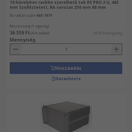
19 hüvelykes rackbe szerelhető tok RS PRO 2 U, 483
mm Szellőztetett, RA sorozat 250 mm 88 mm
RS raktári szám
665-7671
Részösszeg (1 egység)
36 559 Ft
(ÁFA nélkül)
36 559 Ft/egység
Mennyiség
Hozzáadás
Datasheets