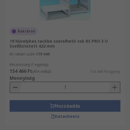
Raktáron
19 hüvelykes rackbe szerelhető tok RS PRO 3 U
Szellőztetett 422 mm
RS raktári szám
179-049
Részösszeg (1 egység)
154 466 Ft
(ÁFA nélkül)
154 466 Ft/egység
Mennyiség
Hozzáadás
Datasheets