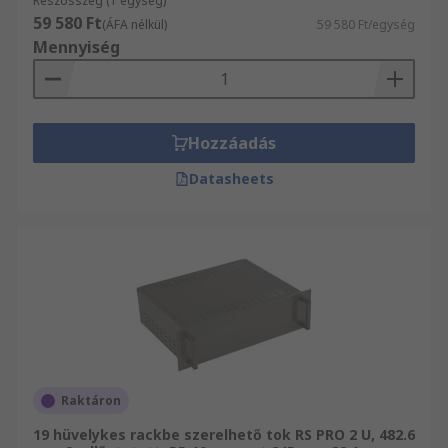
Részösszeg (1 egység)
59 580 Ft
(ÁFA nélkül)
59 580 Ft/egység
Mennyiség
Hozzáadás
Datasheets
Raktáron
19 hüvelykes rackbe szerelhető tok RS PRO 2 U, 482.6