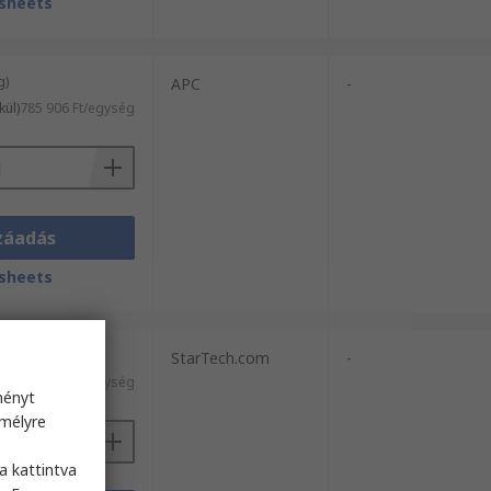
sheets
g)
APC
-
kül)
785 906 Ft/egység
záadás
sheets
g)
StarTech.com
-
kül)
211 136 Ft/egység
ményt
emélyre
s
a kattintva