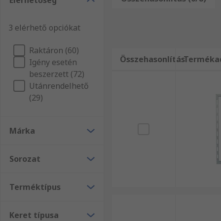
Elérhetőség
örömmel állnak az Ön rendelkezésére. Akár 19 hüvely
mindenképpen részesülhet a másnapi kiszállítás előn
3 elérhető opciókat
Raktáron (60)
Összehasonlítás
Terméka
Igény esetén
beszerzett (72)
Utánrendelhető
(29)
Márka
Sorozat
Terméktípus
Keret típusa