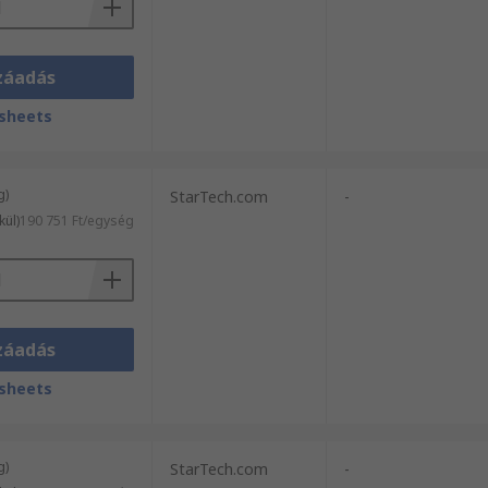
záadás
sheets
g)
StarTech.com
-
kül)
190 751 Ft/egység
záadás
sheets
g)
StarTech.com
-