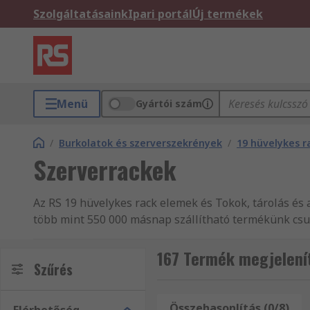
Szolgáltatásaink
Ipari portál
Új termékek
Menü
Gyártói szám
/
Burkolatok és szerverszekrények
/
19 hüvelykes r
Szerverrackek
Az RS 19 hüvelykes rack elemek és Tokok, tárolás és
több mint 550 000 másnap szállítható termékünk csup
RS-től. Az RS RS termékek, többek között 19 hüvelyke
vonatkozó kérdései vannak, forduljon bizalommal üg
167 Termék megjelení
Szűrés
berendezések, automatikai alkatrészek és kábelek é
Elektromos berendezések, automatikai alkatrészek és
megtalálja. Amennyiben a termékeket vagy szolgáltat
Összehasonlítás (0/8)