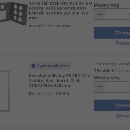
19-os fali szekrény RS PRO 6 U
Mennyiség
Fekete, Acél, keret: Nyitott
kivitelű 300 mm 267 mm 502
mm
RS raktári szám
745-0742
Hoz
Data
Részösszeg (1 egysé
Gyártói raktáron
197 486 Ft
(ÁFA nél
Kiszolgálóállvány RS PRO 12 U
Mennyiség
Szürke, Acél, keret: 2 láb,
COMMSRAK 620 mm
RS raktári szám
529-019
Hoz
Data