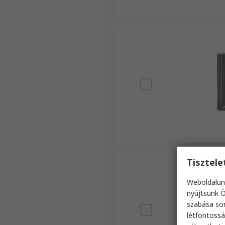
Tisztel
Weboldalun
nyújtsunk Ö
szabása sor
létfontossá