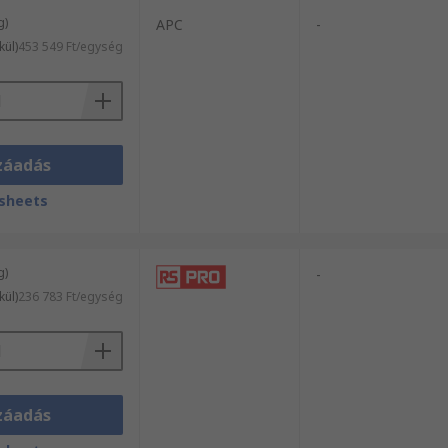
g)
APC
-
kül)
453 549 Ft/egység
záadás
sheets
g)
-
kül)
236 783 Ft/egység
záadás