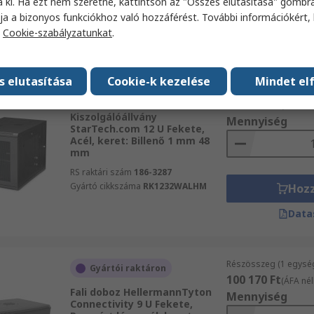
a ki. Ha ezt nem szeretné, kattintson az "Összes elutasítása" gombra
Gyártó cikkszáma
RK960CP
Hoz
ja a bizonyos funkciókhoz való hozzáférést. További információkért, 
a
Cookie-szabályzatunkat
.
Data
s elutasítása
Cookie-k kezelése
Mindet el
Részösszeg (1 egysé
Raktáron
268 118 Ft
(ÁFA nél
Kiszolgálóállvány
Mennyiség
StarTech.com 12 U Fekete,
Acél, keret: Billenő 1 mm 48
mm
RS raktári szám
186-3287
Gyártó cikkszáma
RK1232WALHM
Hoz
Data
Részösszeg (1 egysé
Gyártói raktáron
100 170 Ft
(ÁFA nél
Fali doboz HellermannTyton
Mennyiség
Connectivity 9 U Fekete,