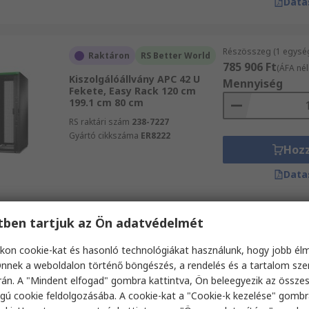
Data
Részösszeg (1 egysé
Raktáron
RS Better World
785 906 Ft
(ÁFA nél
Kiszolgálóállvány APC 42 U
Mennyiség
Fekete, Easy Rack 120 cm
199.1 cm 80 cm
RS raktári szám
238-7227
Gyártó cikkszáma
ER8222
Hoz
Data
etben tartjuk az Ön adatvédelmét
Részösszeg (1 egysé
Raktáron
211 136 Ft
(ÁFA nél
kon cookie-kat és hasonló technológiákat használunk, hogy jobb él
Kiszolgálóállvány
Mennyiség
StarTech.com 9 U Fekete, Acél,
nnek a weboldalon történő böngészés, a rendelés és a tartalom sz
keret: 4 láb 59.5 mm 477 mm
án. A "Mindent elfogad" gombra kattintva, Ön beleegyezik az össze
477 mm
gú cookie feldolgozásába. A cookie-kat a "Cookie-k kezelése" gombr
RS raktári szám
222-8312