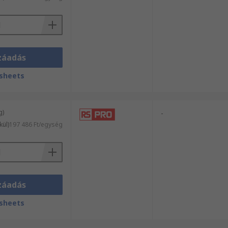
záadás
sheets
g)
-
kül)
197 486 Ft/egység
záadás
sheets