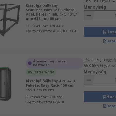
165 161 Ft
(ÁFA nél
Kiszolgálóállvány
Mennyiség
StarTech.com 12 U Fekete,
Acél, keret: 4 láb, 4PO 101.7
mm 638 mm 60 cm
RS raktári szám
186-3319
Gyártó cikkszáma
4POSTRACK12U
Hoz
Data
Részösszeg (1 egysé
Átmenetileg nincsen
558 656 Ft
készleten
(ÁFA nél
Mennyiség
RS Better World
Kiszolgálóállvány APC 42 U
Fekete, Easy Rack 100 cm
199.1 cm 80 cm
Hoz
RS raktári szám
238-7223
Gyártó cikkszáma
ER8200
Data