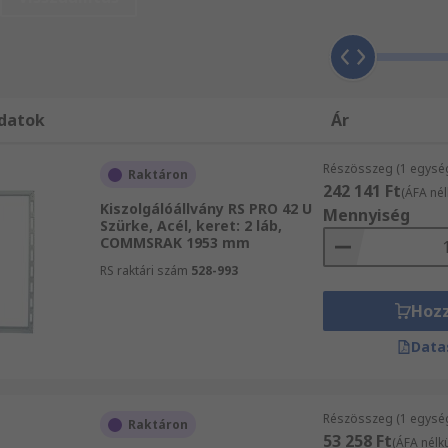
kes rack elemek átfogó kínálatából vásárol nagy tételben, 
yeiben. Fedezze Tokok, tárolás és anyagmozgatás területén 
datok
Ár
Részösszeg (1 egysé
Raktáron
242 141 Ft
(ÁFA nél
Kiszolgálóállvány RS PRO 42 U
Mennyiség
Szürke, Acél, keret: 2 láb,
COMMSRAK 1953 mm
RS raktári szám
528-993
Hoz
Data
Részösszeg (1 egysé
Raktáron
53 258 Ft
(ÁFA nélkü