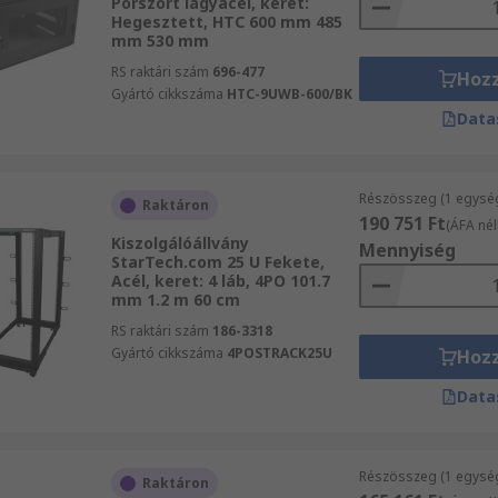
Porszórt lágyacél, keret:
Hegesztett, HTC 600 mm 485
mm 530 mm
RS raktári szám
696-477
Hoz
Gyártó cikkszáma
HTC-9UWB-600/BK
Data
Részösszeg (1 egysé
Raktáron
190 751 Ft
(ÁFA nél
Kiszolgálóállvány
Mennyiség
StarTech.com 25 U Fekete,
Acél, keret: 4 láb, 4PO 101.7
mm 1.2 m 60 cm
RS raktári szám
186-3318
Gyártó cikkszáma
4POSTRACK25U
Hoz
Data
Részösszeg (1 egysé
Raktáron