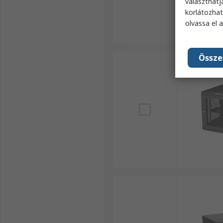
választhatj
korlátozhat
olvassa el 
Össze