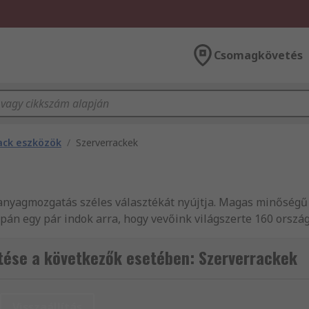
Csomagkövetés
ack eszközök
/
Szerverrackek
 anyagmozgatás széles választékát nyújtja. Magas minőségű
án egy pár indok arra, hogy vevőink világszerte 160 orszá
s rack elemek széles választékát kínálja, 24 órán belüli sz
yfélszolgálatunkhoz. Segítőkész kollégáink örömmel állnak
tése a következők esetében: Szerverrackek
s 19 hüvelykes rack elemek rendkívül széles választékát 
 kábelek, mint pl. Tokok, tárolás és anyagmozgatás és 19 h
ásainkat illető kérdései vannak, forduljon bizalommal ügyf
Visszaállítás