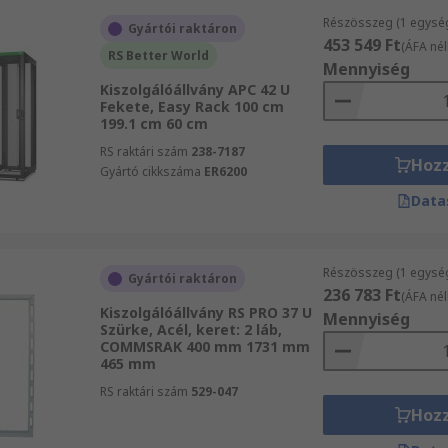
Részösszeg (1 egysé
Gyártói raktáron
453 549 Ft
(ÁFA nél
RS Better World
Mennyiség
Kiszolgálóállvány APC 42 U
Fekete, Easy Rack 100 cm
199.1 cm 60 cm
RS raktári szám
238-7187
Hoz
Gyártó cikkszáma
ER6200
Data
Részösszeg (1 egysé
Gyártói raktáron
236 783 Ft
(ÁFA nél
Kiszolgálóállvány RS PRO 37 U
Mennyiség
Szürke, Acél, keret: 2 láb,
COMMSRAK 400 mm 1731 mm
465 mm
RS raktári szám
529-047
Hoz