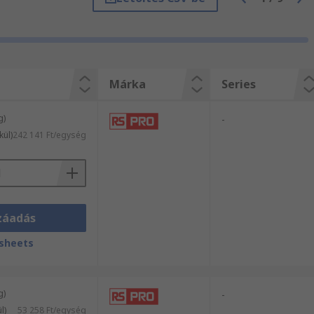
vagy csupán egy-egy árucikket rendel,
jelentkező ígényét az RS-sel!
Márka
Series
g)
-
kül)
242 141 Ft/egység
záadás
sheets
g)
-
l)
53 258 Ft/egység