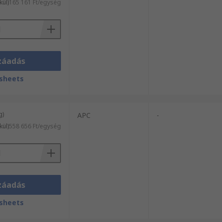
kül)
165 161 Ft/egység
záadás
sheets
g)
APC
-
kül)
558 656 Ft/egység
záadás
sheets