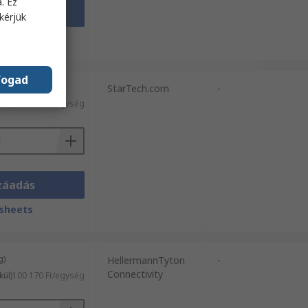
. Ez
záadás
kérjük
sheets
fogad
g)
StarTech.com
-
kül)
268 118 Ft/egység
záadás
sheets
g)
HellermannTyton
-
Connectivity
kül)
100 170 Ft/egység