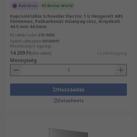
Raktáron
RS Better World
Kapcsolótábla Schneider Electric 1 U Hengerelt ABS
fémlemez, Polikarbonát műanyag rész, Árnyékolt
44.5 mm 44.5mm
RS raktári szám
276-9050
Gyártó cikkszáma
VDI6691F
Részösszeg (1 egység)
14 209 Ft
(ÁFA nélkül)
14 209 Ft/egység
Mennyiség
Hozzáadás
Datasheets