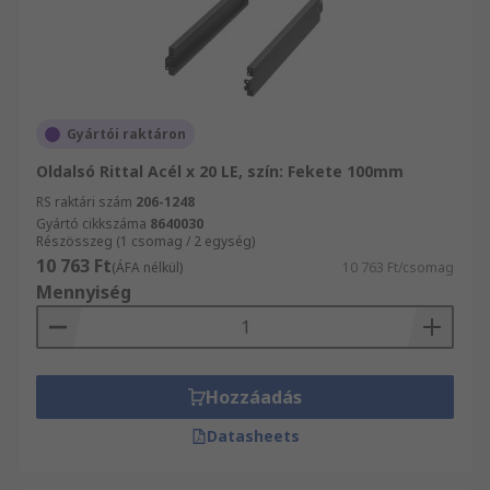
Gyártói raktáron
Oldalsó Rittal Acél x 20 LE, szín: Fekete 100mm
RS raktári szám
206-1248
Gyártó cikkszáma
8640030
Részösszeg (1 csomag / 2 egység)
10 763 Ft
(ÁFA nélkül)
10 763 Ft/csomag
Mennyiség
Hozzáadás
Datasheets