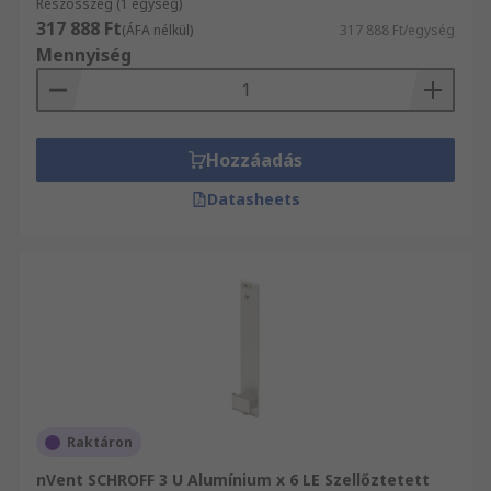
Részösszeg (1 egység)
317 888 Ft
(ÁFA nélkül)
317 888 Ft/egység
Mennyiség
Hozzáadás
Datasheets
Raktáron
nVent SCHROFF 3 U Alumínium x 6 LE Szellőztetett