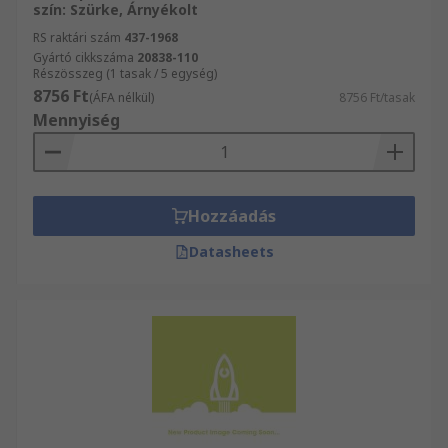
szín: Szürke, Árnyékolt
RS raktári szám
437-1968
Gyártó cikkszáma
20838-110
Részösszeg (1 tasak / 5 egység)
8756 Ft
(ÁFA nélkül)
8756 Ft/tasak
Mennyiség
Hozzáadás
Datasheets