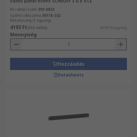
Elülső panel nVent SCHROFF 3 U x 4 LE
RS raktári szám
255-0822
Gyártó cikkszáma
30118-332
Részösszeg (1 egység)
4193 Ft
(ÁFA nélkül)
4193 Ft/egység
Mennyiség
Hozzáadás
Datasheets