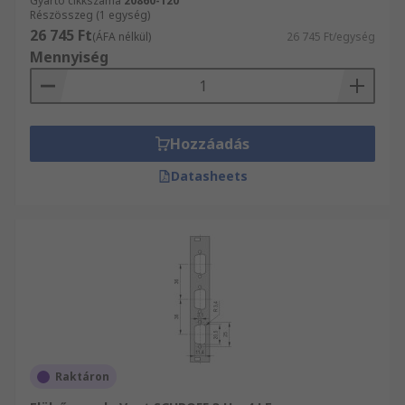
Gyártó cikkszáma
20860-120
Részösszeg (1 egység)
26 745 Ft
(ÁFA nélkül)
26 745 Ft/egység
Mennyiség
Hozzáadás
Datasheets
Raktáron