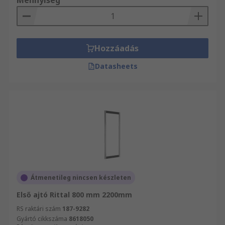
Mennyiség
Hozzáadás
Datasheets
Átmenetileg nincsen készleten
Első ajtó Rittal 800 mm 2200mm
RS raktári szám
187-9282
Gyártó cikkszáma
8618050