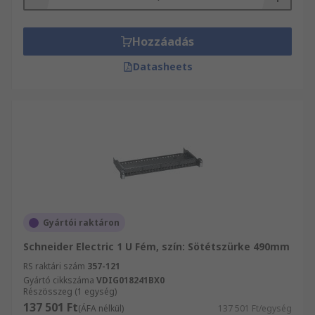
Keretbe való lapkák, valamint Elektromos
berendezések, automatikai alkatrészek és
kábelek széles választékát forgalmazza, többek
Hozzáadás
között Tokok, tárolás és anyagmozgatás és
Datasheets
Tokok, tárolás és anyagmozgatás átfogó
választékát. Weboldalunkon Elektromos
berendezések, automatikai alkatrészek és
kábelek teljes kínálatából válogathat. Válogasson
kínálatunkból és győződjön meg Ön is kitűnő
szolgáltatásainkról!
Gyártói raktáron
Schneider Electric 1 U Fém, szín: Sötétszürke 490mm
RS raktári szám
357-121
Gyártó cikkszáma
VDIG018241BX0
Részösszeg (1 egység)
137 501 Ft
(ÁFA nélkül)
137 501 Ft/egység