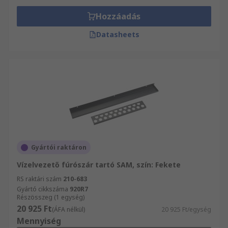
Hozzáadás
Datasheets
Gyártói raktáron
Vízelvezető fúrószár tartó SAM, szín: Fekete
RS raktári szám
210-683
Gyártó cikkszáma
920R7
Részösszeg (1 egység)
20 925 Ft
(ÁFA nélkül)
20 925 Ft/egység
Mennyiség