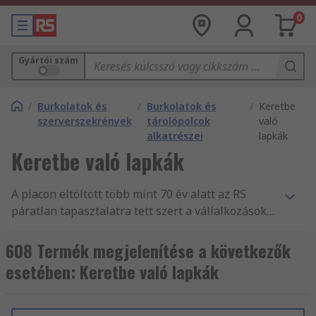
0
Gyártói szám
/
Burkolatok és
/
Burkolatok és
/
Keretbe
szerverszekrények
tárolópolcok
való
alkatrészei
lapkák
Keretbe való lapkák
A piacon eltöltött több mint 70 év alatt az RS
páratlan tapasztalatra tett szert a vállalkozások
nélkülözhetetlen alkatrész- és
tartozékellátásában, mint Tokok, tárolás és
608 Termék megjelenítése a következők
anyagmozgatás forgalmazásában. Világszerte
esetében: Keretbe való lapkák
támogatjuk a mérnököket Keretbe való lapkák és
más 19 hüvelykes rack eszközök fogalmazásával,
több mint 160 ország vásárlói számára, akik mind