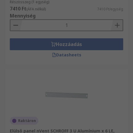
Részösszeg (1 egység)
7410 Ft
(ÁFA nélkül)
7410 Ft/egység
Mennyiség
Hozzáadás
Datasheets
Raktáron
Elülső panel nVent SCHROFF 3 U Alumínium x 6 LE,