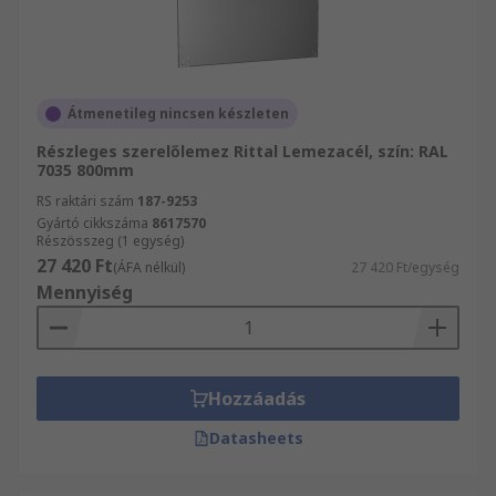
Átmenetileg nincsen készleten
Részleges szerelőlemez Rittal Lemezacél, szín: RAL
7035 800mm
RS raktári szám
187-9253
Gyártó cikkszáma
8617570
Részösszeg (1 egység)
27 420 Ft
(ÁFA nélkül)
27 420 Ft/egység
Mennyiség
Hozzáadás
Datasheets