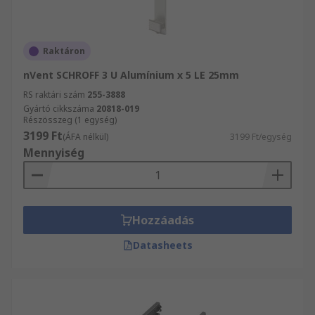
Raktáron
nVent SCHROFF 3 U Alumínium x 5 LE 25mm
RS raktári szám
255-3888
Gyártó cikkszáma
20818-019
Részösszeg (1 egység)
3199 Ft
(ÁFA nélkül)
3199 Ft/egység
Mennyiség
Hozzáadás
Datasheets