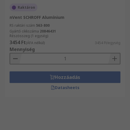
Raktáron
nVent SCHROFF Alumínium
RS raktári szám
563-800
Gyártó cikkszáma
20846431
Részösszeg (1 egység)
3454 Ft
(ÁFA nélkül)
3454 Ft/egység
Mennyiség
Hozzáadás
Datasheets