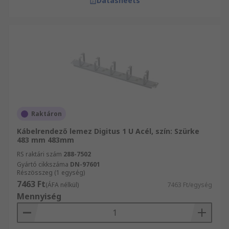
Datasheets
Raktáron
Kábelrendező lemez Digitus 1 U Acél, szín: Szürke
483 mm 483mm
RS raktári szám
288-7502
Gyártó cikkszáma
DN-97601
Részösszeg (1 egység)
7463 Ft
(ÁFA nélkül)
7463 Ft/egység
Mennyiség