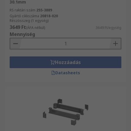
30.1mm
RS raktári szám
255-3889
Gyártó cikkszáma
20818-020
Részösszeg (1 egység)
3649 Ft
(ÁFA nélkül)
3649 Ft/egység
Mennyiség
Hozzáadás
Datasheets