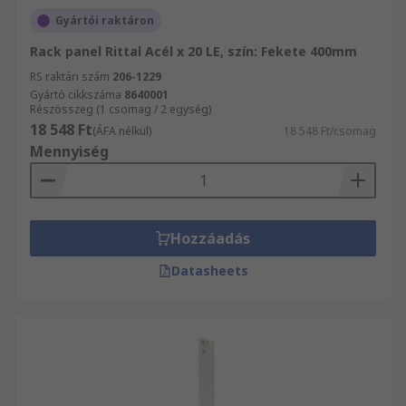
Gyártói raktáron
Rack panel Rittal Acél x 20 LE, szín: Fekete 400mm
RS raktári szám
206-1229
Gyártó cikkszáma
8640001
Részösszeg (1 csomag / 2 egység)
18 548 Ft
(ÁFA nélkül)
18 548 Ft/csomag
Mennyiség
Hozzáadás
Datasheets