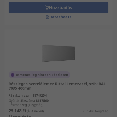
Hozzáadás
Datasheets
Átmenetileg nincsen készleten
Részleges szerelőlemez Rittal Lemezacél, szín: RAL
7035 400mm
RS raktári szám
187-9254
Gyártó cikkszáma
8617560
Részösszeg (1 egység)
25 148 Ft
(ÁFA nélkül)
25 148 Ft/egység