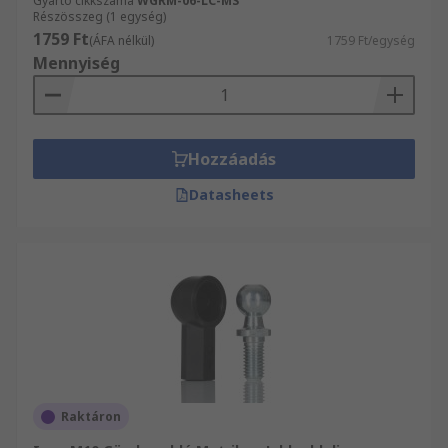
Gyártó cikkszáma
WGRM-06-LC-MS
Részösszeg (1 egység)
1759 Ft
(ÁFA nélkül)
1759 Ft/egység
Mennyiség
Hozzáadás
Datasheets
Raktáron