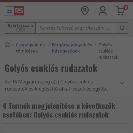
0
Gyártói szám
/
Csapágyak és
/
Forgócsapágyak és
/
Golyós
tömítések
házegységek
csuklós
rudazatok
Golyós csuklós rudazatok
Az RS Magyarország a(z) Golyós csuklós
rudazatok és kiegészítő alkatrészek és egyéb
elektronikai tartozékok és kellékek legnagyobb
terméktartományát kínálja. Versenyképes árak,
4 Termék megjelenítése a következők
az iparág által jóváhagyott termékek, illetve
esetében: Golyós csuklós rudazatok
vevőszolgálatunk kitűnő minősége az, amivel
folyamatosan alátámasztjuk hírnevünket. Nem
csoda, hogy világszerte ismertek vagyunk, és mi