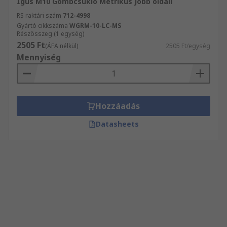
Igus M10 Gömbcsukló Metrikus Jobb oldali
RS raktári szám
712-4998
Gyártó cikkszáma
WGRM-10-LC-MS
Részösszeg (1 egység)
2505 Ft
(ÁFA nélkül)
2505 Ft/egység
Mennyiség
Hozzáadás
Datasheets