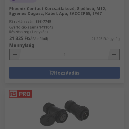
Phoenix Contact Körcsatlakozó, 8 pólusú, M12,
Egyenes Dugasz, Kábel, Apa, SACC IP65, IP67
RS raktári szám
893-7749
Gyártó cikkszáma
1411043
Részösszeg (1 egység)
21 325 Ft
(ÁFA nélkül)
21 325 Ft/egység
Mennyiség
Hozzáadás