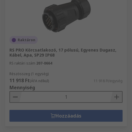
Raktáron
RS PRO Körcsatlakozó, 17 pólusú, Egyenes Dugasz,
Kábel, Apa, SP29 IP68
RS raktári szám
207-0664
Részösszeg (1 egység)
11 918 Ft
(ÁFA nélkül)
11 918 Ft/egység
Mennyiség
Hozzáadás