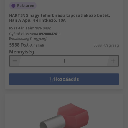
Raktáron
HARTING nagy teherbírású tápcsatlakozó betét,
Han A Apa, 4 érintkező, 10A
RS raktári szám
181-0482
Gyártó cikkszáma
09200042611
Részösszeg (1 egység)
5588 Ft
(ÁFA nélkül)
5588 Ft/egység
Mennyiség
Hozzáadás