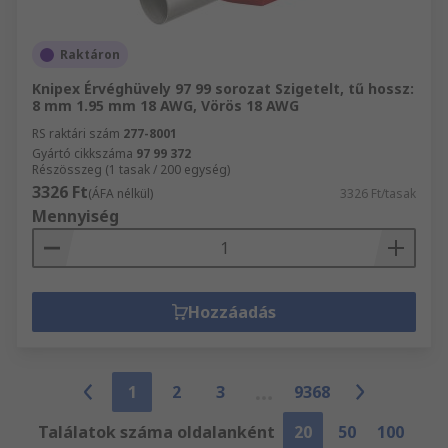
Raktáron
Knipex Érvéghüvely 97 99 sorozat Szigetelt, tű hossz:
8 mm 1.95 mm 18 AWG, Vörös 18 AWG
RS raktári szám
277-8001
Gyártó cikkszáma
97 99 372
Részösszeg (1 tasak / 200 egység)
3326 Ft
(ÁFA nélkül)
3326 Ft/tasak
Mennyiség
Hozzáadás
1
2
3
9368
Találatok száma oldalanként
20
50
100