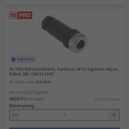
Raktáron
RS PRO Körcsatlakozó, 4 pólusú, M12, Egyenes Aljzat,
Kábel, Nő, CNF12 IP67
RS raktári szám
208-0556
Részösszeg (1 egység)
4050 Ft
(ÁFA nélkül)
4050 Ft/egység
Mennyiség