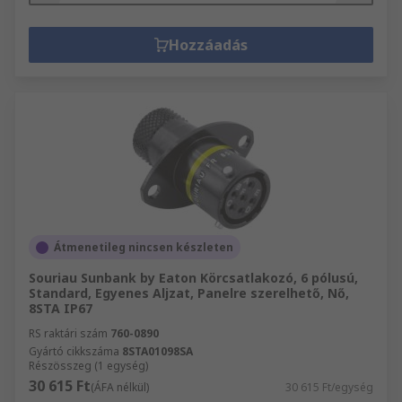
Hozzáadás
Átmenetileg nincsen készleten
Souriau Sunbank by Eaton Körcsatlakozó, 6 pólusú,
Standard, Egyenes Aljzat, Panelre szerelhető, Nő,
8STA IP67
RS raktári szám
760-0890
Gyártó cikkszáma
8STA01098SA
Részösszeg (1 egység)
30 615 Ft
(ÁFA nélkül)
30 615 Ft/egység