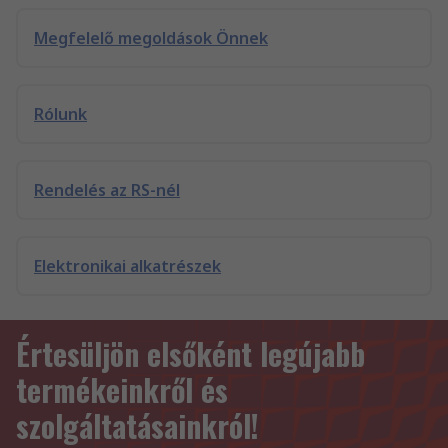
Megfelelő megoldások Önnek
Rólunk
Rendelés az RS-nél
Elektronikai alkatrészek
Értesüljön elsőként legújabb
termékeinkről és
szolgáltatásainkról!