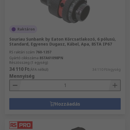
Raktáron
Souriau Sunbank by Eaton Körcsatlakozó, 6 pólusú,
Standard, Egyenes Dugasz, Kábel, Apa, 8STA IP67
RS raktári szám
760-1357
Gyártó cikkszáma
8STA61098PN
Részösszeg (1 egység)
34 110 Ft
(ÁFA nélkül)
34 110 Ft/egység
Mennyiség
Hozzáadás