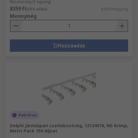
Részösszeg (1 egység)
8359 Ft
(ÁFA nélkül)
8359 Ft/egység
Mennyiség
Hozzáadás
Raktáron
Delphi Járműipari csatlakozóvég, 12124076, Nő Krimp,
Metri-Pack 150 Aljzat