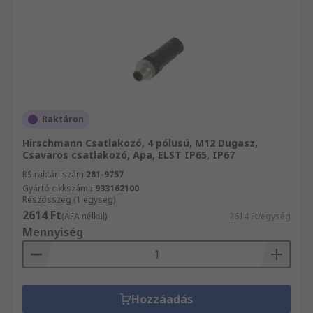
Raktáron
Hirschmann Csatlakozó, 4 pólusú, M12 Dugasz,
Csavaros csatlakozó, Apa, ELST IP65, IP67
RS raktári szám
281-9757
Gyártó cikkszáma
933162100
Részösszeg (1 egység)
2614 Ft
(ÁFA nélkül)
2614 Ft/egység
Mennyiség
Hozzáadás