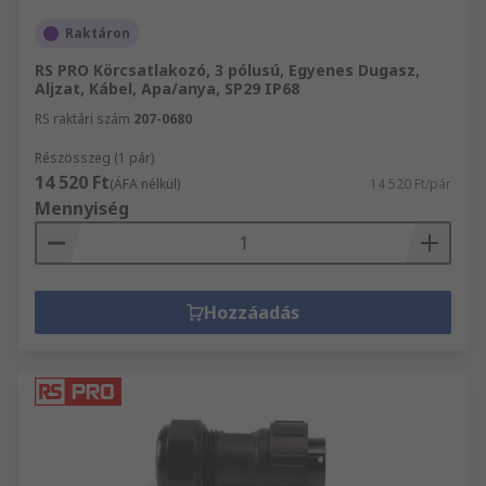
Raktáron
RS PRO Körcsatlakozó, 3 pólusú, Egyenes Dugasz,
Aljzat, Kábel, Apa/anya, SP29 IP68
RS raktári szám
207-0680
Részösszeg (1 pár)
14 520 Ft
(ÁFA nélkül)
14 520 Ft/pár
Mennyiség
Hozzáadás