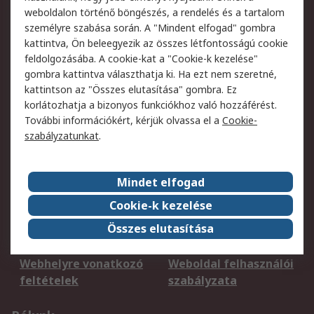
weboldalon történő böngészés, a rendelés és a tartalom
személyre szabása során. A "Mindent elfogad" gombra
Szolgáltatásaink
kattintva, Ön beleegyezik az összes létfontosságú cookie
feldolgozásába. A cookie-kat a "Cookie-k kezelése"
Csomag
Nagyértékű
gombra kattintva választhatja ki. Ha ezt nem szeretné,
nyomonkövetése
megrendelések
kattintson az "Összes elutasítása" gombra. Ez
korlátozhatja a bizonyos funkciókhoz való hozzáférést.
Regisztráció
Szállítás
További információkért, kérjük olvassa el a
Cookie-
Termékvisszaküldés
Ütemezett szállítás
szabályzatunkat
.
Szolgáltatások
Jogi
Mindet elfogad
Cookie-k kezelése
Adatvédelmi
Az RS értékesítési
szabályzat
feltételei
Összes elutasítása
Cookie szabályzat
Email biztonság
Webhelyre vonatkozó
Weboldal felhasználói
feltételek
szabályzata