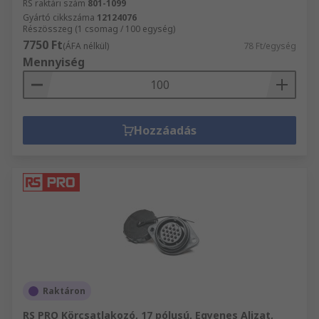
RS raktári szám
801-1099
Gyártó cikkszáma
12124076
Részösszeg (1 csomag / 100 egység)
7750 Ft
(ÁFA nélkül)
78 Ft/egység
Mennyiség
Hozzáadás
Raktáron
RS PRO Körcsatlakozó, 17 pólusú, Egyenes Aljzat,