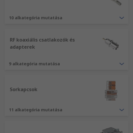
vannak osztva:
Áramcsatlakozók
10 alkategória mutatása
RF és koaxiális csatlakozók
PCB csatlakozók
RF koaxiális csatlakozók és
Audio- és video-csatlakozók
adapterek
Körkörös csatlakozók
Hálózati és telekommunikációs csatlakozók
9 alkategória mutatása
Tápfeszültség- és IEC-csatlakozók
USB-, D-Sub és számítógépes csatlakozók
Sorkapcsok
sorkapcsok és DIN-sínes csatlakozók
11 alkategória mutatása