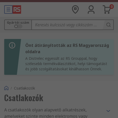
0
Gyártói szám
Önt átirányították az RS Magyarország
oldalra
A Distrelec egyesült az RS Grouppal, hogy
szélesebb termékválasztékot, helyi támogatást
és jobb szolgáltatásokat kínálhasson Önnek.
/
Csatlakozók
Csatlakozók
A csatlakozók olyan alapvető alkatrészek,
amelyeket szinte minden elektromos vagy