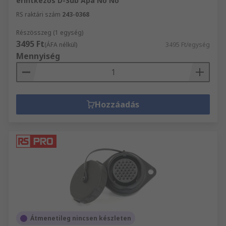
érintkezős D-Sub Apa Nő Nő
RS raktári szám
243-0368
Részösszeg (1 egység)
3495 Ft
(ÁFA nélkül)
3495 Ft/egység
Mennyiség
Hozzáadás
Átmenetileg nincsen készleten