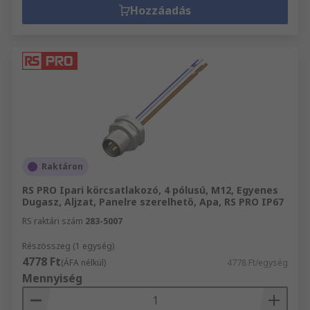
Hozzáadás
Raktáron
RS PRO Ipari körcsatlakozó, 4 pólusú, M12, Egyenes
Dugasz, Aljzat, Panelre szerelhető, Apa, RS PRO IP67
RS raktári szám
283-5007
Részösszeg (1 egység)
4778 Ft
(ÁFA nélkül)
4778 Ft/egység
Mennyiség