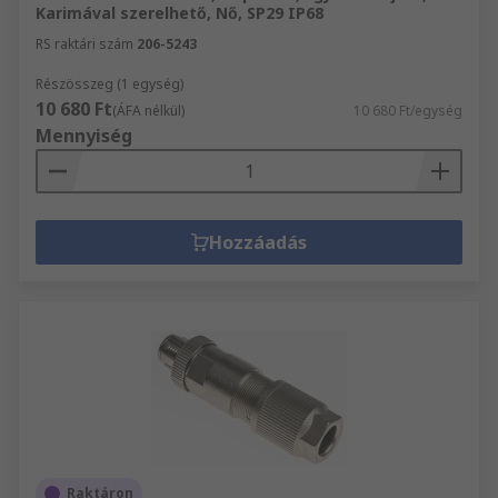
Karimával szerelhető, Nő, SP29 IP68
RS raktári szám
206-5243
Részösszeg (1 egység)
10 680 Ft
(ÁFA nélkül)
10 680 Ft/egység
Mennyiség
Hozzáadás
Raktáron