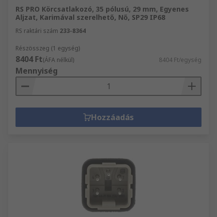
RS PRO Körcsatlakozó, 35 pólusú, 29 mm, Egyenes
Aljzat, Karimával szerelhető, Nő, SP29 IP68
RS raktári szám
233-8364
Részösszeg (1 egység)
8404 Ft
(ÁFA nélkül)
8404 Ft/egység
Mennyiség
Hozzáadás