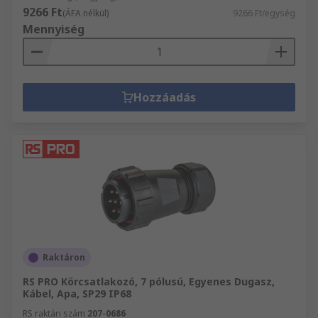
9266 Ft
(ÁFA nélkül)
9266 Ft/egység
Mennyiség
Hozzáadás
Raktáron
RS PRO Körcsatlakozó, 7 pólusú, Egyenes Dugasz,
Kábel, Apa, SP29 IP68
RS raktári szám
207-0686