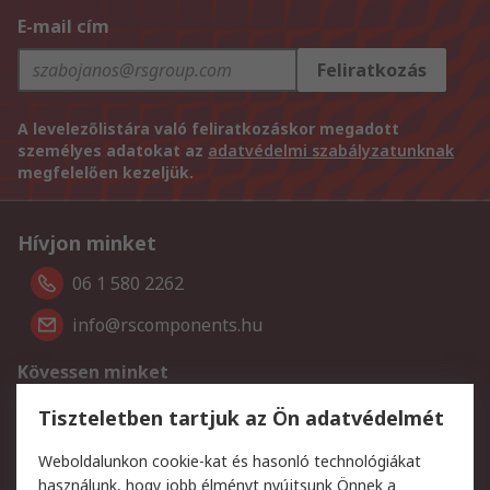
E-mail cím
Feliratkozás
A levelezőlistára való feliratkozáskor megadott
személyes adatokat az
adatvédelmi szabályzatunknak
megfelelően kezeljük.
Hívjon minket
06 1 580 2262
info@rscomponents.hu
Kövessen minket
Tiszteletben tartjuk az Ön adatvédelmét
Fizetési módok
Weboldalunkon cookie-kat és hasonló technológiákat
használunk, hogy jobb élményt nyújtsunk Önnek a