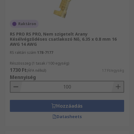
Raktáron
RS PRO RS PRO, Nem szigetelt Arany
Késélvégződéses csatlakozó Nő, 6.35 x 0.8 mm 16
AWG 14 AWG
RS raktári szám
178-7177
Részösszeg (1 tasak / 100 egység)
1730 Ft
(ÁFA nélkül)
17 Ft/egység
Mennyiség
Hozzáadás
Datasheets