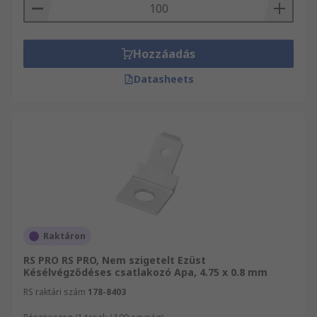
Krimpelhető gyors bontású érintkezők rendkívül
széles választékát forgalmazza.
Webáruházunkban mind Elektronikus
alkatrészek, elektromos készülékek és
Hozzáadás
csatlakozók, mint pl. Csatlakozók és Sorkapcsok
Datasheets
és kábelösszekötők átfogó kínálatát megtalálja.
Amennyiben a termékeket vagy
szolgáltatásainkat illető kérdései vannak,
forduljon bizalommal ügyfélszolgálatunkhoz.
Segítőkész kollégáink örömmel állnak az Ön
rendelkezésére.
Raktáron
RS PRO RS PRO, Nem szigetelt Ezüst
Késélvégződéses csatlakozó Apa, 4.75 x 0.8 mm
RS raktári szám
178-8403