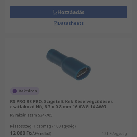
Hozzáadás
Datasheets
Raktáron
RS PRO RS PRO, Szigetelt Kék Késélvégződéses
csatlakozó Nő, 6.3 x 0.8 mm 16 AWG 14 AWG
RS raktári szám
534-705
Részösszeg (1 csomag / 100 egység)
12 060 Ft
(ÁFA nélkül)
121 Ft/egység