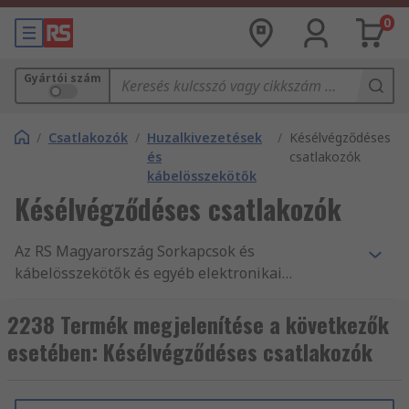
0
Gyártói szám
/
Csatlakozók
/
Huzalkivezetések
/
Késélvégződéses
és
csatlakozók
kábelösszekötők
Késélvégződéses csatlakozók
Az RS Magyarország Sorkapcsok és
kábelösszekötők és egyéb elektronikai
tartozékok és kellékek legnagyobb
terméktartományát kínálja. Versenyképes árak,
2238 Termék megjelenítése a következők
az iparág által jóváhagyott termékek, illetve
esetében: Késélvégződéses csatlakozók
ügyfélszolgálatunk kitűnő minősége az, amivel
folyamatosan alátámasztjuk hírnevünket.
Webáruházunkban mind Krimpelhető gyors