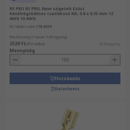
RS PRO RS PRO, Nem szigetelt Ezüst
Késélvégződéses csatlakozó Nő, 0.8 x 6.35 mm 12
AWG 10 AWG
RS raktári szám
178-8319
Részösszeg (1 tasak / 100 egység)
2520 Ft
(ÁFA nélkül)
25 Ft/egység
Mennyiség
Hozzáadás
Datasheets