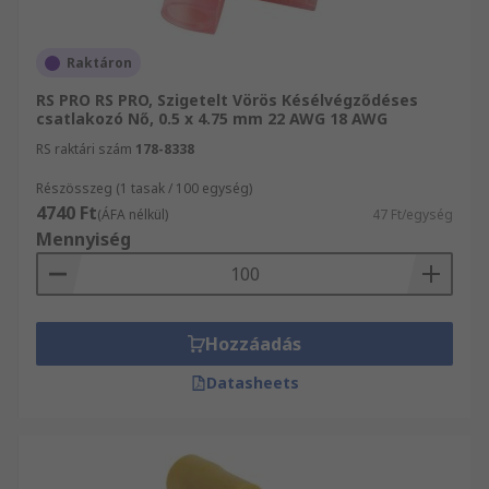
Raktáron
RS PRO RS PRO, Szigetelt Vörös Késélvégződéses
csatlakozó Nő, 0.5 x 4.75 mm 22 AWG 18 AWG
RS raktári szám
178-8338
Részösszeg (1 tasak / 100 egység)
4740 Ft
(ÁFA nélkül)
47 Ft/egység
Mennyiség
Hozzáadás
Datasheets