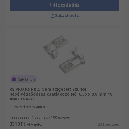
Hozzáadás
Datasheets
Raktáron
RS PRO RS PRO, Nem szigetelt Szürke
Késélvégződéses csatlakozó Nő, 6.35 x 0.8 mm 18
AWG 14 AWG
RS raktári szám
488-1336
Részösszeg (1 csomag / 100 egység)
3310 Ft
(ÁFA nélkül)
33 Ft/egység