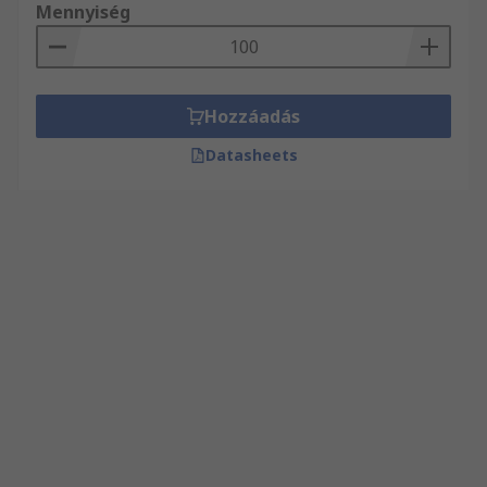
Mennyiség
Hozzáadás
Datasheets