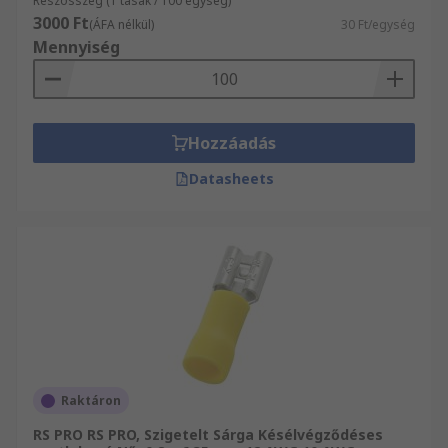
Részösszeg (1 tasak / 100 egység)
3000 Ft
(ÁFA nélkül)
30 Ft/egység
Mennyiség
Hozzáadás
Datasheets
Raktáron
RS PRO RS PRO, Szigetelt Sárga Késélvégződéses