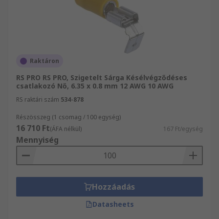
Raktáron
RS PRO RS PRO, Szigetelt Sárga Késélvégződéses
csatlakozó Nő, 6.35 x 0.8 mm 12 AWG 10 AWG
RS raktári szám
534-878
Részösszeg (1 csomag / 100 egység)
16 710 Ft
(ÁFA nélkül)
167 Ft/egység
Mennyiség
Hozzáadás
Datasheets