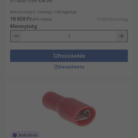
RS raktári szám
534-351
Részösszeg (1 csomag / 100 egység)
10 650 Ft
(ÁFA nélkül)
10 650 Ft/csomag
Mennyiség
Hozzáadás
Datasheets
Raktáron