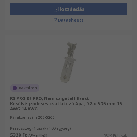
Hozzáadás
Datasheets
Raktáron
RS PRO RS PRO, Nem szigetelt Ezüst
Késélvégződéses csatlakozó Apa, 0.8 x 6.35 mm 16
AWG 14 AWG
RS raktári szám
205-5265
Részösszeg (1 tasak / 100 egység)
5329 Ft
(ÁFA nélkül)
5329 Ft/tasak