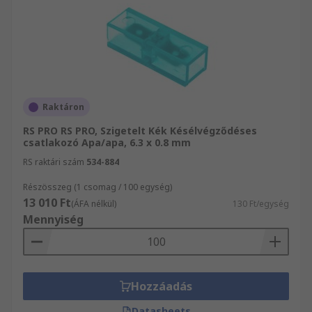
Raktáron
RS PRO RS PRO, Szigetelt Kék Késélvégződéses
csatlakozó Apa/apa, 6.3 x 0.8 mm
RS raktári szám
534-884
Részösszeg (1 csomag / 100 egység)
13 010 Ft
(ÁFA nélkül)
130 Ft/egység
Mennyiség
Hozzáadás
Datasheets