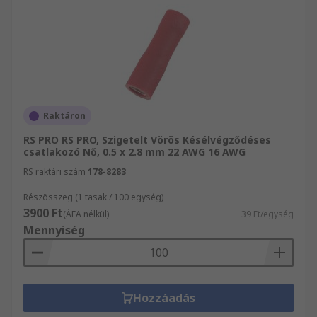
Raktáron
RS PRO RS PRO, Szigetelt Vörös Késélvégződéses
csatlakozó Nő, 0.5 x 2.8 mm 22 AWG 16 AWG
RS raktári szám
178-8283
Részösszeg (1 tasak / 100 egység)
3900 Ft
(ÁFA nélkül)
39 Ft/egység
Mennyiség
Hozzáadás