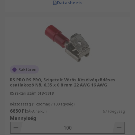
Datasheets
Raktáron
RS PRO RS PRO, Szigetelt Vörös Késélvégződéses
csatlakozó Nő, 6.35 x 0.8 mm 22 AWG 16 AWG
RS raktári szám
613-9918
Részösszeg (1 csomag / 100 egység)
6650 Ft
(ÁFA nélkül)
67 Ft/egység
Mennyiség