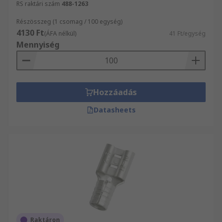
RS raktári szám
488-1263
Részösszeg (1 csomag / 100 egység)
4130 Ft
(ÁFA nélkül)
41 Ft/egység
Mennyiség
Hozzáadás
Datasheets
Raktáron