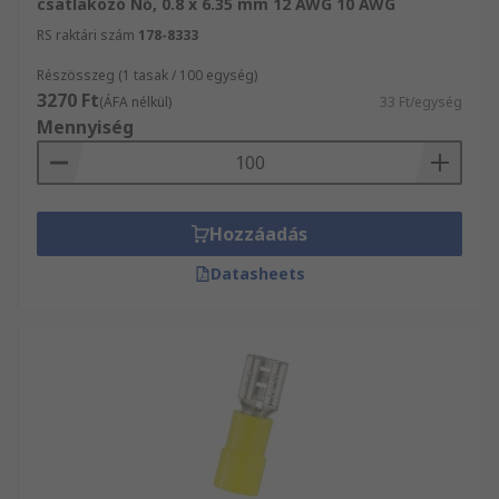
csatlakozó Nő, 0.8 x 6.35 mm 12 AWG 10 AWG
RS raktári szám
178-8333
Részösszeg (1 tasak / 100 egység)
3270 Ft
(ÁFA nélkül)
33 Ft/egység
Mennyiség
Hozzáadás
Datasheets