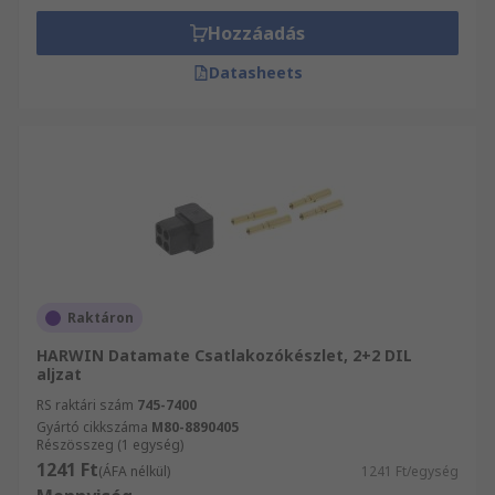
Hozzáadás
Datasheets
Raktáron
HARWIN Datamate Csatlakozókészlet, 2+2 DIL
aljzat
RS raktári szám
745-7400
Gyártó cikkszáma
M80-8890405
Részösszeg (1 egység)
1241 Ft
(ÁFA nélkül)
1241 Ft/egység