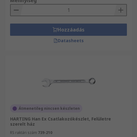
Mennyiség
Hozzáadás
Datasheets
Átmenetileg nincsen készleten
HARTING Han Ex Csatlakozókészlet, Felületre
szerelt ház
RS raktári szám
739-210