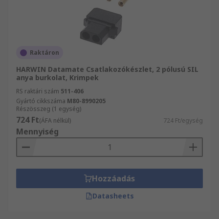
Raktáron
HARWIN Datamate Csatlakozókészlet, 2 pólusú SIL
anya burkolat, Krimpek
RS raktári szám
511-406
Gyártó cikkszáma
M80-8990205
Részösszeg (1 egység)
724 Ft
(ÁFA nélkül)
724 Ft/egység
Mennyiség
Hozzáadás
Datasheets