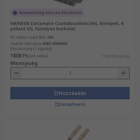
Átmenetileg nincsen készleten
HARWIN Datamate Csatlakozókészlet, Krimpek, 6
pólusú SIL hüvelyes burkolat
RS raktári szám
511-395
Gyártó cikkszáma
M80-8980605
Részösszeg (1 egység)
1808 Ft
(ÁFA nélkül)
1808 Ft/egység
Mennyiség
Hozzáadás
Datasheets