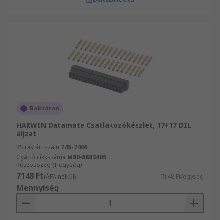
Raktáron
HARWIN Datamate Csatlakozókészlet, 17+17 DIL
aljzat
RS raktári szám
745-7406
Gyártó cikkszáma
M80-8883405
Részösszeg (1 egység)
7148 Ft
(ÁFA nélkül)
7148 Ft/egység
Mennyiség