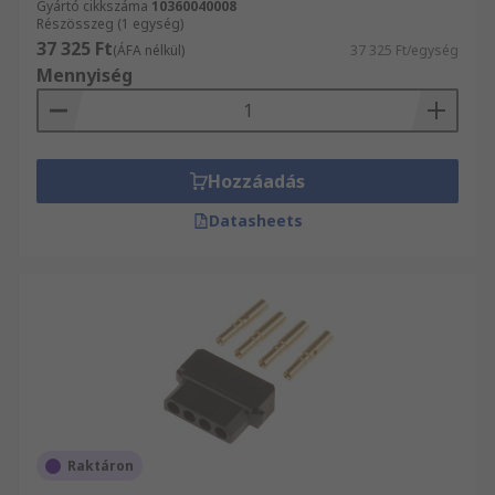
Gyártó cikkszáma
10360040008
Részösszeg (1 egység)
37 325 Ft
(ÁFA nélkül)
37 325 Ft/egység
Mennyiség
Hozzáadás
Datasheets
Raktáron