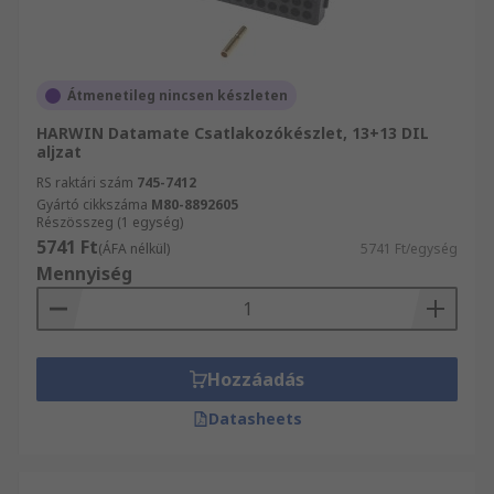
Átmenetileg nincsen készleten
HARWIN Datamate Csatlakozókészlet, 13+13 DIL
aljzat
RS raktári szám
745-7412
Gyártó cikkszáma
M80-8892605
Részösszeg (1 egység)
5741 Ft
(ÁFA nélkül)
5741 Ft/egység
Mennyiség
Hozzáadás
Datasheets