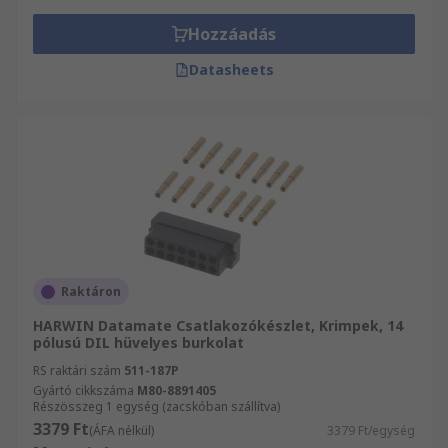
Hozzáadás
Datasheets
Raktáron
HARWIN Datamate Csatlakozókészlet, Krimpek, 14
pólusú DIL hüvelyes burkolat
RS raktári szám
511-187P
Gyártó cikkszáma
M80-8891405
Részösszeg 1 egység (zacskóban szállítva)
3379 Ft
(ÁFA nélkül)
3379 Ft/egység