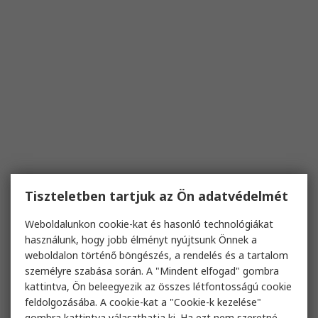
Tiszteletben tartjuk az Ön adatvédelmét
Weboldalunkon cookie-kat és hasonló technológiákat
használunk, hogy jobb élményt nyújtsunk Önnek a
weboldalon történő böngészés, a rendelés és a tartalom
személyre szabása során. A "Mindent elfogad" gombra
kattintva, Ön beleegyezik az összes létfontosságú cookie
feldolgozásába. A cookie-kat a "Cookie-k kezelése"
gombra kattintva választhatja ki. Ha ezt nem szeretné,