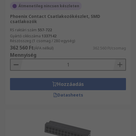
Átmenetileg nincsen készleten
Phoenix Contact Csatlakozókészlet, SMD
csatlakozók
RS raktári szám
557-722
Gyártó cikkszáma
1337142
Részösszeg (1 csomag / 280 egység)
362 560 Ft
(ÁFA nélkül)
362 560 Ft/csomag
Mennyiség
Hozzáadás
Datasheets