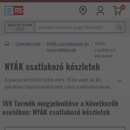
0
Gyártói szám
/
Csatlakozók
/
NYÁK csatlakozók és
/
NYÁK
vezetékházak
csatlakozó
készletek
NYÁK csatlakozó készletek
A piacon eltöltött több mint 70 év alatt az RS
páratlan tapasztalatra tett szert a vállalkozások
nélkülözhetetlen alkatrész- és
tartozékellátásában, mint Csatlakozók
169 Termék megjelenítése a következők
forgalmazásában. Világszerte támogatjuk a
esetében: NYÁK csatlakozó készletek
mérnököket NYÁK csatlakozó készletek és más
NYÁK csatlakozók fogalmazásával, több mint 160
ország vásárlói számára, akik mind tudják, hogy