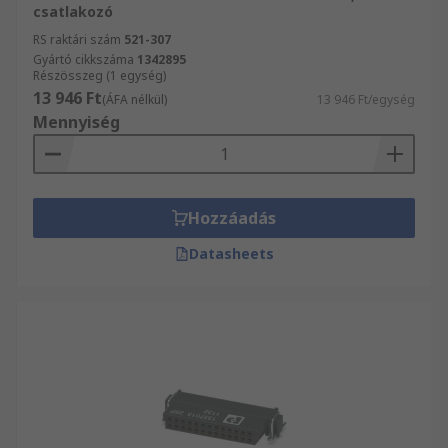
csatlakozó
RS raktári szám
521-307
Gyártó cikkszáma
1342895
Részösszeg (1 egység)
13 946 Ft
(ÁFA nélkül)
13 946 Ft/egység
Mennyiség
Hozzáadás
Datasheets