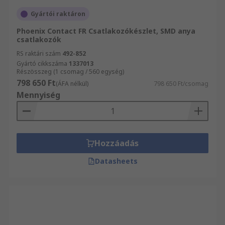
Gyártói raktáron
Phoenix Contact FR Csatlakozókészlet, SMD anya
csatlakozók
RS raktári szám
492-852
Gyártó cikkszáma
1337013
Részösszeg (1 csomag / 560 egység)
798 650 Ft
(ÁFA nélkül)
798 650 Ft/csomag
Mennyiség
Hozzáadás
Datasheets