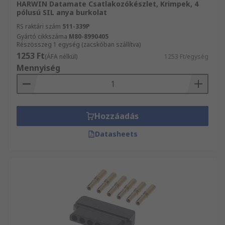
HARWIN Datamate Csatlakozókészlet, Krimpek, 4
pólusú SIL anya burkolat
RS raktári szám
511-339P
Gyártó cikkszáma
M80-8990405
Részösszeg 1 egység (zacskóban szállítva)
1253 Ft
(ÁFA nélkül)
1253 Ft/egység
Mennyiség
Hozzáadás
Datasheets