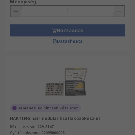
Mennyiség
Hozzáadás
Datasheets
Átmenetileg nincsen készleten
HARTING har-modular Csatlakozókészlet
RS raktári szám
229-8147
Gyártó cikkszáma
02095000006