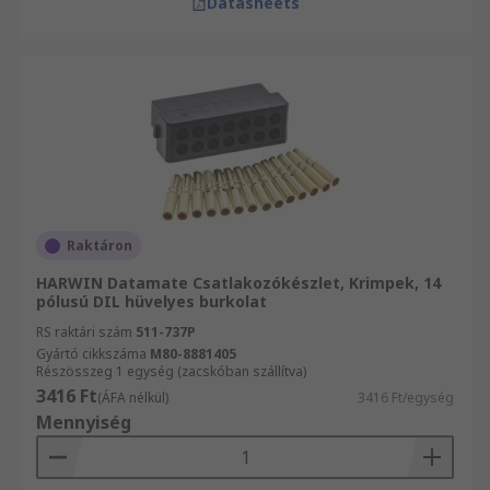
Datasheets
Raktáron
HARWIN Datamate Csatlakozókészlet, Krimpek, 14
pólusú DIL hüvelyes burkolat
RS raktári szám
511-737P
Gyártó cikkszáma
M80-8881405
Részösszeg 1 egység (zacskóban szállítva)
3416 Ft
(ÁFA nélkül)
3416 Ft/egység
Mennyiség