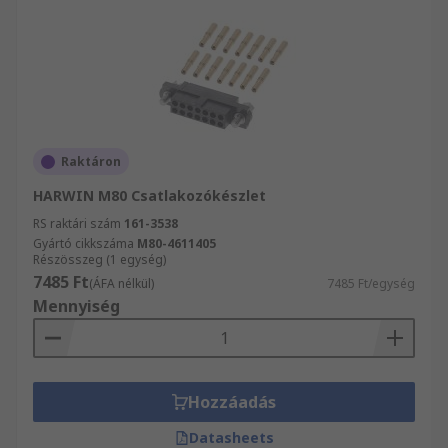
Raktáron
HARWIN M80 Csatlakozókészlet
RS raktári szám
161-3538
Gyártó cikkszáma
M80-4611405
Részösszeg (1 egység)
7485 Ft
(ÁFA nélkül)
7485 Ft/egység
Mennyiség
Hozzáadás
Datasheets