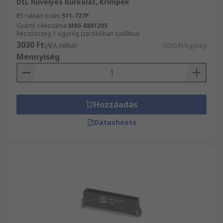
DIL hüvelyes burkolat, Krimpek
RS raktári szám
511-727P
Gyártó cikkszáma
M80-8881205
Részösszeg 1 egység (zacskóban szállítva)
3030 Ft
(ÁFA nélkül)
3030 Ft/egység
Mennyiség
Hozzáadás
Datasheets