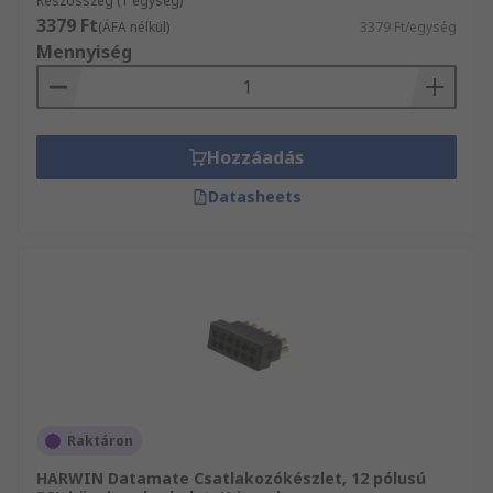
Részösszeg (1 egység)
3379 Ft
(ÁFA nélkül)
3379 Ft/egység
Mennyiség
Hozzáadás
Datasheets
Raktáron
HARWIN Datamate Csatlakozókészlet, 12 pólusú