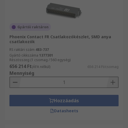
Gyártói raktáron
Phoenix Contact FR Csatlakozókészlet, SMD anya
csatlakozók
RS raktári szám
483-737
Gyártó cikkszáma
1377301
Részösszeg (1 csomag / 560 egység)
656 214 Ft
(ÁFA nélkül)
656 214 Ft/csomag
Mennyiség
Hozzáadás
Datasheets