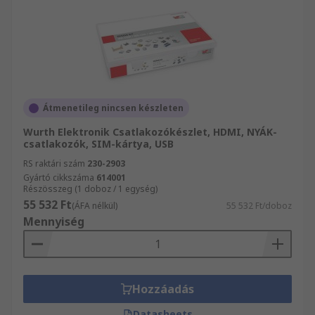
Átmenetileg nincsen készleten
Wurth Elektronik Csatlakozókészlet, HDMI, NYÁK-
csatlakozók, SIM-kártya, USB
RS raktári szám
230-2903
Gyártó cikkszáma
614001
Részösszeg (1 doboz / 1 egység)
55 532 Ft
(ÁFA nélkül)
55 532 Ft/doboz
Mennyiség
Hozzáadás
Datasheets