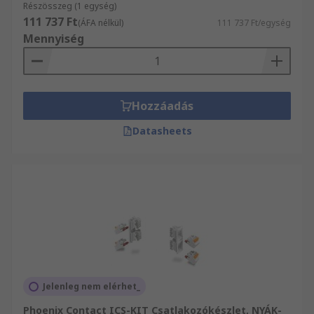
Részösszeg (1 egység)
111 737 Ft
(ÁFA nélkül)
111 737 Ft/egység
Mennyiség
Hozzáadás
Datasheets
Jelenleg nem elérhet_
Phoenix Contact ICS-KIT Csatlakozókészlet, NYÁK-