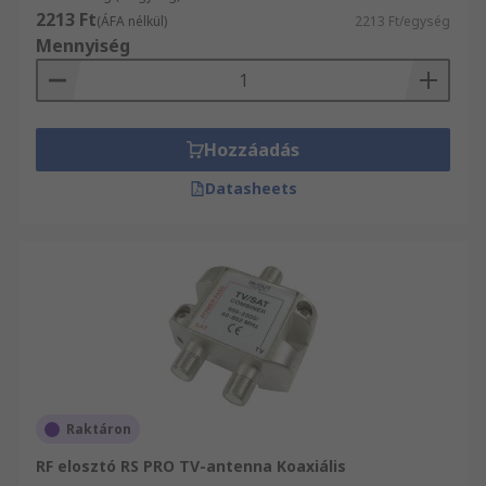
2213 Ft
(ÁFA nélkül)
2213 Ft/egység
Mennyiség
Hozzáadás
Datasheets
Raktáron
RF elosztó RS PRO TV-antenna Koaxiális