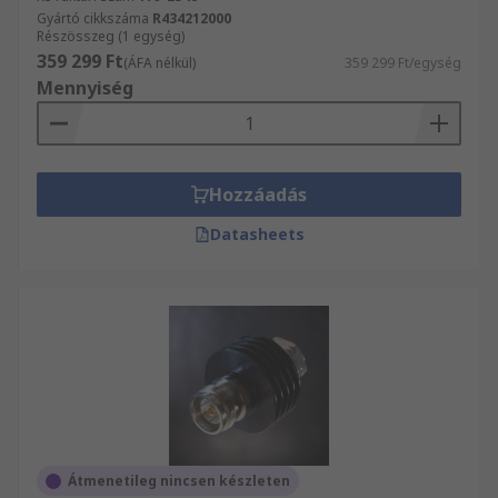
Gyártó cikkszáma
R434212000
Részösszeg (1 egység)
359 299 Ft
(ÁFA nélkül)
359 299 Ft/egység
Mennyiség
Hozzáadás
Datasheets
Átmenetileg nincsen készleten