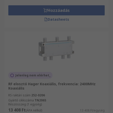
Hozzáadás
Datasheets
Jelenleg nem elérhet_
RF elosztó Hager Koaxiális, frekvencia: 2400MHz
Koaxiális
RS raktári szám
252-0206
Gyártó cikkszáma
TN206S
Részösszeg (1 egység)
13 408 Ft
(ÁFA nélkül)
13 408 Ft/egység