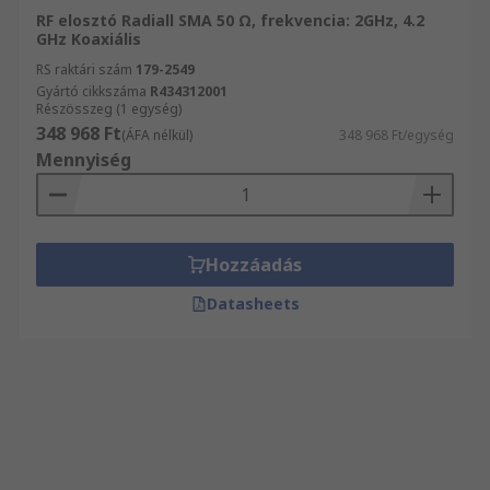
RF elosztó Radiall SMA 50 Ω, frekvencia: 2GHz, 4.2
GHz Koaxiális
RS raktári szám
179-2549
Gyártó cikkszáma
R434312001
Részösszeg (1 egység)
348 968 Ft
(ÁFA nélkül)
348 968 Ft/egység
Mennyiség
Hozzáadás
Datasheets