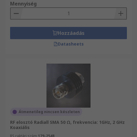
Mennyiség
Hozzáadás
Datasheets
Átmenetileg nincsen készleten
RF elosztó Radiall SMA 50 Ω, frekvencia: 1GHz, 2 GHz
Koaxiális
RS raktári szám
179-2548