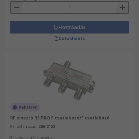
Hozzáadás
Datasheets
Raktáron
RF elosztó RS PRO F csatlakozó/F csatlakozó
RS raktári szám
266-2152
Részösszeg (1 egység)