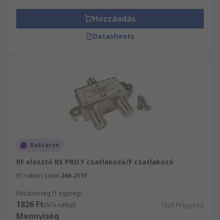
széles RF elosztók kínálatunkból weboldalunkon.
Több 550 000 terméket magába foglaló
Hozzáadás
választékunkban biztosan megtalálja, amire
Datasheets
szüksége van, 24 órán belüli szállítással! Fedezze
fel webáruházunkat és kiváló szolgáltatásainkat!
Raktáron
RF elosztó RS PRO F csatlakozó/F csatlakozó
RS raktári szám
266-2151
Részösszeg (1 egység)
1826 Ft
(ÁFA nélkül)
1826 Ft/egység
Mennyiség