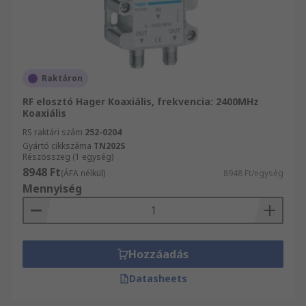
Raktáron
RF elosztó Hager Koaxiális, frekvencia: 2400MHz
Koaxiális
RS raktári szám
252-0204
Gyártó cikkszáma
TN202S
Részösszeg (1 egység)
8948 Ft
(ÁFA nélkül)
8948 Ft/egység
Mennyiség
Hozzáadás
Datasheets