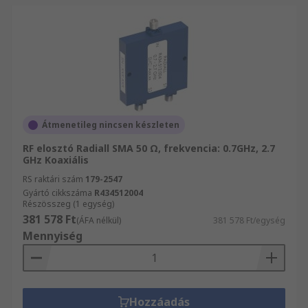
Átmenetileg nincsen készleten
RF elosztó Radiall SMA 50 Ω, frekvencia: 0.7GHz, 2.7
GHz Koaxiális
RS raktári szám
179-2547
Gyártó cikkszáma
R434512004
Részösszeg (1 egység)
381 578 Ft
(ÁFA nélkül)
381 578 Ft/egység
Mennyiség
Hozzáadás