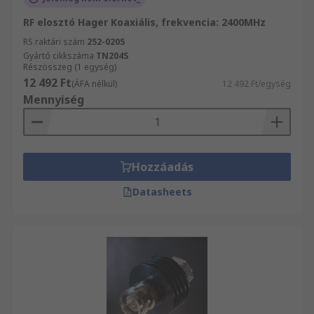
RF elosztó Hager Koaxiális, frekvencia: 2400MHz
RS raktári szám
252-0205
Gyártó cikkszáma
TN204S
Részösszeg (1 egység)
12 492 Ft
(ÁFA nélkül)
12 492 Ft/egység
Mennyiség
Hozzáadás
Datasheets