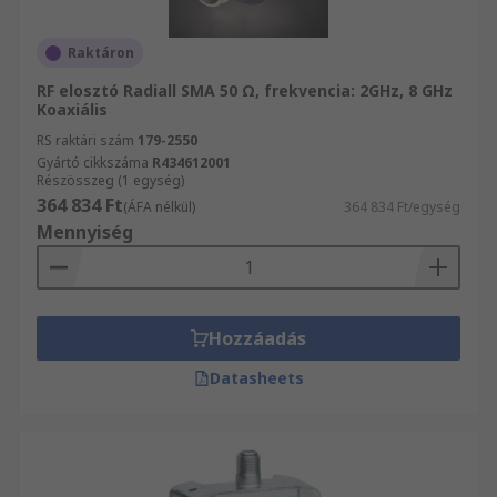
Raktáron
RF elosztó Radiall SMA 50 Ω, frekvencia: 2GHz, 8 GHz
Koaxiális
RS raktári szám
179-2550
Gyártó cikkszáma
R434612001
Részösszeg (1 egység)
364 834 Ft
(ÁFA nélkül)
364 834 Ft/egység
Mennyiség
Hozzáadás
Datasheets