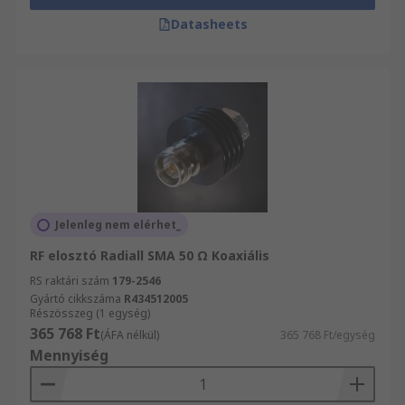
Datasheets
Jelenleg nem elérhet_
RF elosztó Radiall SMA 50 Ω Koaxiális
RS raktári szám
179-2546
Gyártó cikkszáma
R434512005
Részösszeg (1 egység)
365 768 Ft
(ÁFA nélkül)
365 768 Ft/egység
Mennyiség