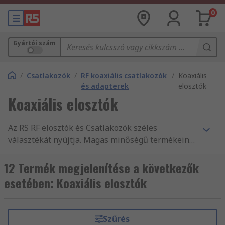
0
Gyártói szám
/
Csatlakozók
/
RF koaxiális csatlakozók
/
Koaxiális
és adapterek
elosztók
Koaxiális elosztók
Az RS RF elosztók és Csatlakozók széles
választékát nyújtja. Magas minőségű termékeink
és szolgáltatásaink, valamint több mint 550 000
másnap szállítható termékünk csupán egy pár
12 Termék megjelenítése a következők
indok arra, hogy vevőink világszerte 160
esetében: Koaxiális elosztók
országból rendszeresen vásárolnak online az RS-
től. Ügyfeleink a raktáron levő Csatlakozók
esetében profitálhatnak másnapi szállítási
Szűrés
szolgáltatásunkból. Biztos lehet abban, hogy