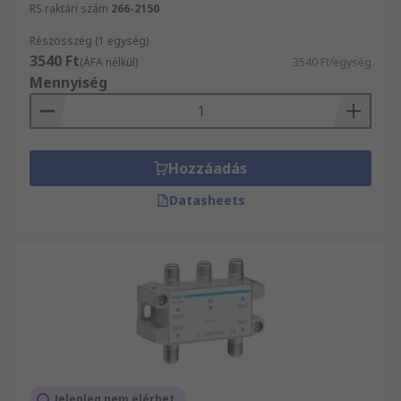
RS raktári szám
266-2150
Részösszeg (1 egység)
3540 Ft
(ÁFA nélkül)
3540 Ft/egység
Mennyiség
Hozzáadás
Datasheets
Jelenleg nem elérhet_