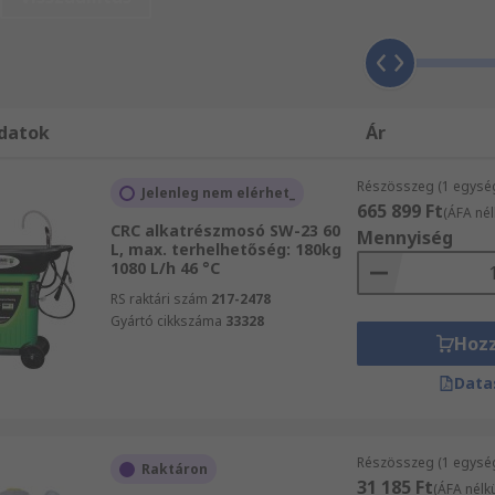
állítással. Az RS Karcher termékek, többek között Alkatrész
atkozó kérdései vannak, forduljon bizalommal ügyfélszolgá
datok
Ár
Részösszeg (1 egysé
Jelenleg nem elérhet_
665 899 Ft
(ÁFA nél
CRC alkatrészmosó SW-23 60
Mennyiség
L, max. terhelhetőség: 180kg
1080 L/h 46 °C
RS raktári szám
217-2478
Gyártó cikkszáma
33328
Hoz
Data
Részösszeg (1 egysé
Raktáron
31 185 Ft
(ÁFA nélkü