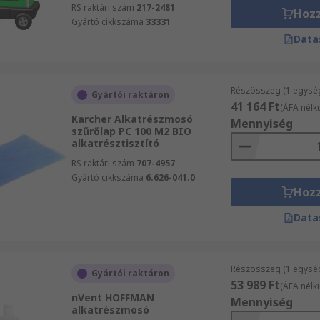
RS raktári szám
217-2481
Hoz
Gyártó cikkszáma
33331
Data
Részösszeg (1 egysé
Gyártói raktáron
41 164 Ft
(ÁFA nélkü
Karcher Alkatrészmosó
Mennyiség
szűrőlap PC 100 M2 BIO
alkatrésztisztító
RS raktári szám
707-4957
Gyártó cikkszáma
6.626-041.0
Hoz
Data
Részösszeg (1 egysé
Gyártói raktáron
53 989 Ft
(ÁFA nélkü
nVent HOFFMAN
Mennyiség
alkatrészmosó