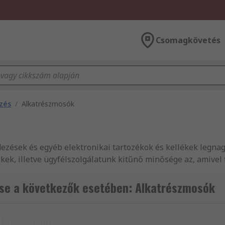
Csomagkövetés
zés
/
Alkatrészmosók
zések és egyéb elektronikai tartozékok és kellékek legna
ékek, illetve ügyfélszolgálatunk kitűnő minősége az, amive
or tartozékok és Vízhatlan ponyvák széles választékát k
 valamint Gépészeti termékek és eszközök széles választék
se a következők esetében: Alkatrészmosók
s karbantartás átfogó választékát. Weboldalunkon Gépészeti
eg Ön is kitűnő szolgáltatásainkról! Az RS, Európa vezető 
ljes kínálatát forglamazza. Nálunk minden vezető gyártó te
Visszaállítás