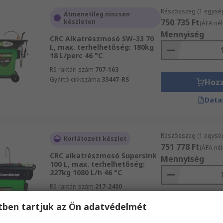
Részösszeg (1 egysé
Átmenetileg nincsen
750 735 Ft
készleten
(ÁFA nél
Mennyiség
CRC Alkatrészmosó SW-33 70
L, max. terhelhetőség: 180kg
18 L/perc 46 °C
RS raktári szám
707-163
Gyártó cikkszáma
33447-RS
Hoz
Data
Részösszeg (1 egysé
Korlátozott készlet
751 778 Ft
(ÁFA nél
CRC alkatrészmosó Supersink
Mennyiség
100 L, max. terhelhetőség:
227kg 1080 L/h 46 °C
RS raktári szám
217-2480
Gyártó cikkszáma
33330
etben tartjuk az Ön adatvédelmét
Hoz