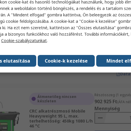
Data
kon cookie-kat és hasonló technológiákat használunk, hogy jobb él
nnek a weboldalon történő böngészés, a rendelés és a tartalom sz
án. A "Mindent elfogad" gombra kattintva, Ön beleegyezik az össze
gú cookie feldolgozásába. A cookie-kat a "Cookie-k kezelése" gombr
Részösszeg (1 egysé
Raktáron
a ki. Ha ezt nem szeretné, kattintson az "Összes elutasítása" gombra
9630 Ft
(ÁFA nélkül)
CRC Alkatrészmosó szűrőlap
ja a bizonyos funkciókhoz való hozzáférést. További információkért, 
Mennyiség
20 L
a
Cookie-szabályzatunkat
.
RS raktári szám
217-2477
Gyártó cikkszáma
32950
s elutasítása
Cookie-k kezelése
Mindet el
Hoz
Data
Részösszeg (1 egysé
Átmenetileg nincsen
902 925 Ft
készleten
(ÁFA nél
Mennyiség
CRC alkatrészmosó Mobile
Heavyweight 95 L, max.
terhelhetőség: 450kg 1080 L/h
46 °C