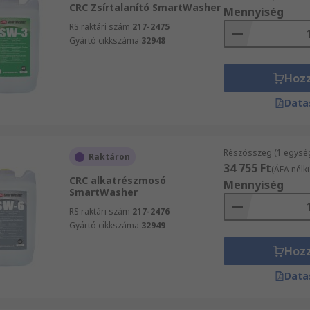
CRC Zsírtalanító SmartWasher
Mennyiség
RS raktári szám
217-2475
Gyártó cikkszáma
32948
Hoz
Data
Részösszeg (1 egysé
Raktáron
34 755 Ft
(ÁFA nélkü
CRC alkatrészmosó
Mennyiség
SmartWasher
RS raktári szám
217-2476
Gyártó cikkszáma
32949
Hoz
Data