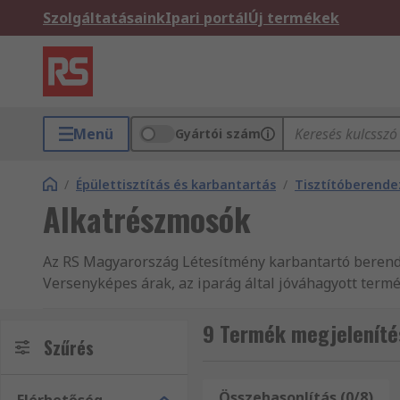
Szolgáltatásaink
Ipari portál
Új termékek
Menü
Gyártói szám
/
Épülettisztítás és karbantartás
/
Tisztítóberende
Alkatrészmosók
Az RS Magyarország Létesítmény karbantartó berende
Versenyképes árak, az iparág által jóváhagyott term
Webáruházunkban mind Alkatrészmosók, Légkompressz
világszerte ismertek vagyunk. Az RS Alkatrészmosók,
9 Termék megjeleníté
Szűrés
Épülettisztítás és karbantartás és Épülettisztítás é
válogathat. Válogasson kínálatunkból és győződjön m
eszközök átfogó választékát, mint Alkatrészmosók te
Összehasonlítás (0/8)