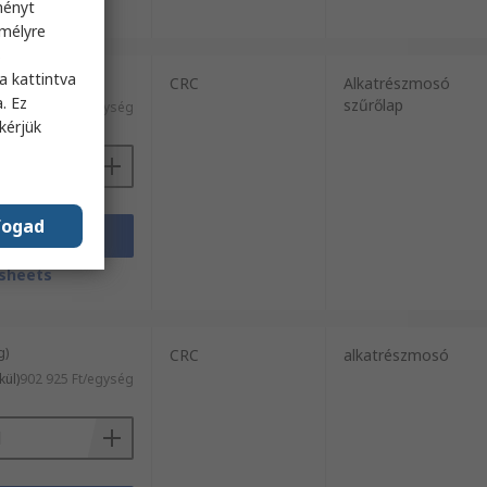
sheets
ményt
emélyre
s
a kattintva
g)
CRC
Alkatrészmosó
. Ez
szűrőlap
9630 Ft/egység
kérjük
fogad
záadás
sheets
g)
CRC
alkatrészmosó
kül)
902 925 Ft/egység