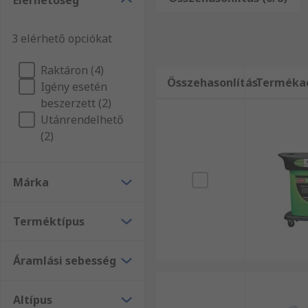
Elérhetőség
márkájú termékek közül válogathat, 24 órán belüli sz
belüli szállítással. Amennyiben ezen termékekre von
3 elérhető opciókat
örömmel állnak az Ön rendelkezésére.
Raktáron (4)
Összehasonlítás
Terméka
Igény esetén
beszerzett (2)
Utánrendelhető
(2)
Márka
Terméktípus
Áramlási sebesség
Altípus