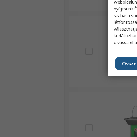
Weboldalun
nyújtsunk Ö
szabása sor
létfontossá
választhatj
korlátozhat
olvassa el 
Össze