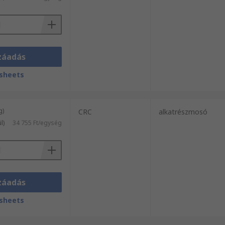
záadás
sheets
g)
CRC
alkatrészmosó
l)
34 755 Ft/egység
záadás
sheets