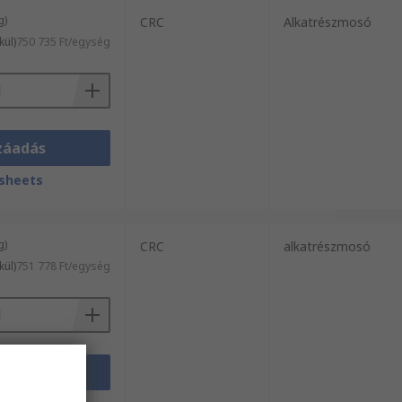
g)
CRC
Alkatrészmosó
kül)
750 735 Ft/egység
záadás
sheets
g)
CRC
alkatrészmosó
kül)
751 778 Ft/egység
záadás