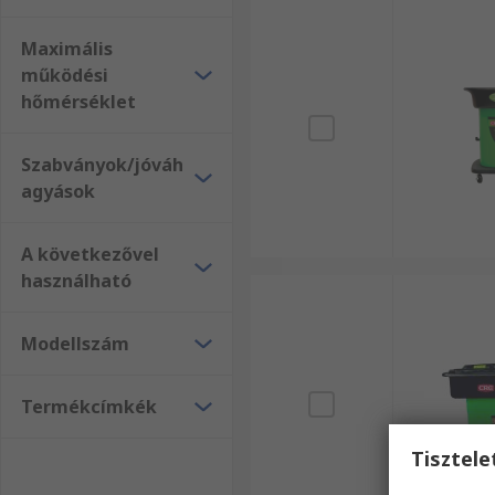
Maximális
működési
hőmérséklet
Szabványok/jóváh
agyások
A következővel
használható
Modellszám
Termékcímkék
Tisztel