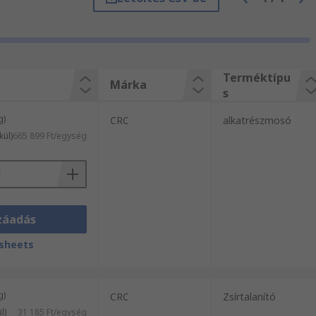
mosók széles választékát kínálja, 24 órán
latunkhoz. Segítőkész kollégáink
Terméktípu
Márka
s
g)
CRC
alkatrészmosó
kül)
665 899 Ft/egység
záadás
sheets
g)
CRC
Zsírtalanító
l)
31 185 Ft/egység