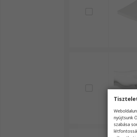
Tisztel
Weboldalun
nyújtsunk Ö
szabása sor
létfontossá