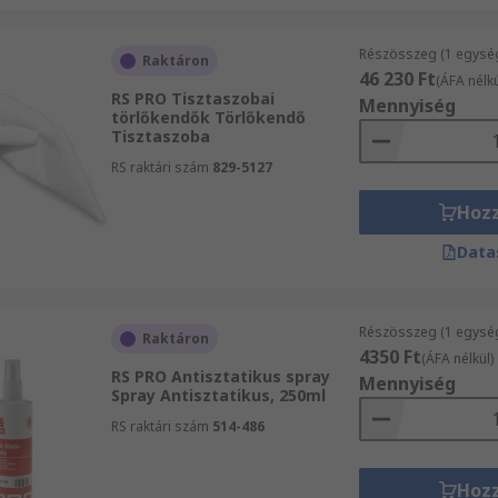
Részösszeg (1 egysé
Raktáron
46 230 Ft
(ÁFA nélkü
RS PRO Tisztaszobai
Mennyiség
törlőkendők Törlőkendő
Tisztaszoba
RS raktári szám
829-5127
Hoz
Data
Részösszeg (1 egysé
Raktáron
4350 Ft
(ÁFA nélkül)
RS PRO Antisztatikus spray
Mennyiség
Spray Antisztatikus, 250ml
RS raktári szám
514-486
Hoz