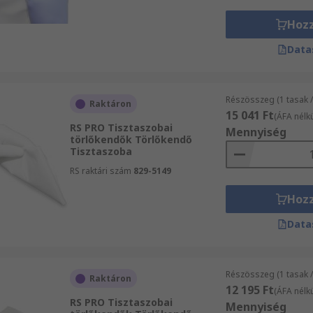
Hoz
Data
Részösszeg (1 tasak 
Raktáron
15 041 Ft
(ÁFA nélkü
RS PRO Tisztaszobai
Mennyiség
törlőkendők Törlőkendő
Tisztaszoba
RS raktári szám
829-5149
Hoz
Data
Részösszeg (1 tasak 
Raktáron
12 195 Ft
(ÁFA nélkü
RS PRO Tisztaszobai
Mennyiség