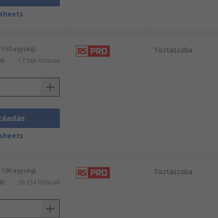
sheets
/ 150 egység)
Tisztaszoba
l)
17 588 Ft/tasak
záadás
sheets
/ 100 egység)
Tisztaszoba
l)
29 254 Ft/tasak