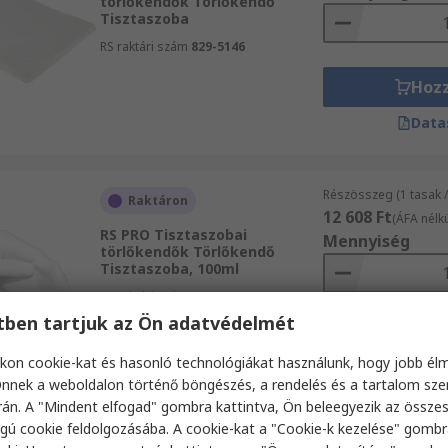
törlőkendők Törlőkendő
Tisztaszoba
RS raktári szám
829-5146
Hoz
Data
Részösszeg (1 tasak 
Raktáron
12 608 Ft
(ÁFA nélkü
RS PRO Tisztaszobai
Mennyiség
törlőkendők Törlőkendő
Tisztaszoba, 100ml
RS raktári szám
829-5120
etben tartjuk az Ön adatvédelmét
Hoz
kon cookie-kat és hasonló technológiákat használunk, hogy jobb él
Data
nnek a weboldalon történő böngészés, a rendelés és a tartalom sz
án. A "Mindent elfogad" gombra kattintva, Ön beleegyezik az össze
gú cookie feldolgozásába. A cookie-kat a "Cookie-k kezelése" gombr
Részösszeg (1 egysé