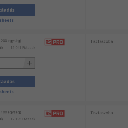
záadás
sheets
/ 200 egység)
Tisztaszoba
l)
15 041 Ft/tasak
záadás
sheets
/ 100 egység)
Tisztaszoba
l)
12 195 Ft/tasak