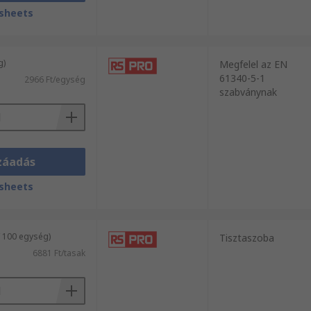
sheets
g)
Megfelel az EN
61340-5-1
2966 Ft/egység
szabványnak
záadás
sheets
/ 100 egység)
Tisztaszoba
6881 Ft/tasak