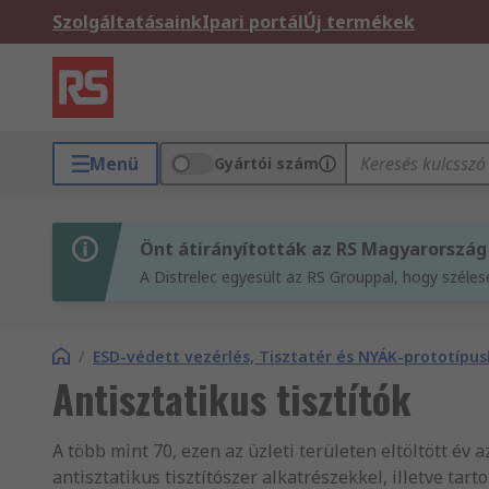
Szolgáltatásaink
Ipari portál
Új termékek
Menü
Gyártói szám
Önt átirányították az RS Magyarország
A Distrelec egyesült az RS Grouppal, hogy széle
/
ESD-védett vezérlés, Tisztatér és NYÁK-prototípus
Antisztatikus tisztítók
A több mint 70, ezen az üzleti területen eltöltött év
antisztatikus tisztítószer alkatrészekkel, illetve ta