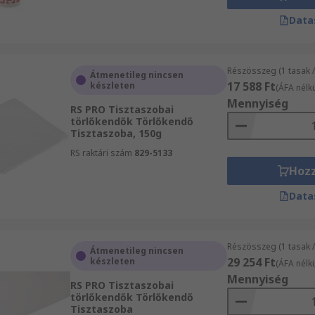
Data
Részösszeg (1 tasak 
Átmenetileg nincsen
17 588 Ft
készleten
(ÁFA nélkü
Mennyiség
RS PRO Tisztaszobai
törlőkendők Törlőkendő
Tisztaszoba, 150g
RS raktári szám
829-5133
Hoz
Data
Részösszeg (1 tasak 
Átmenetileg nincsen
29 254 Ft
készleten
(ÁFA nélkü
Mennyiség
RS PRO Tisztaszobai
törlőkendők Törlőkendő
Tisztaszoba