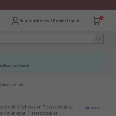
0
Bejelentkezés / Regisztráció
kínálhasson Önnek.
tikus tisztítók
zások nélkülözhetetlen Tisztaszobai és
Mutat
ökök munkáját, Tisztaszobai és