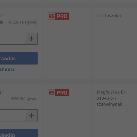
g)
Tisztaszoba
l)
46 230 Ft/egység
záadás
sheets
g)
Megfelel az EN
61340-5-1
4350 Ft/egység
szabványnak
záadás