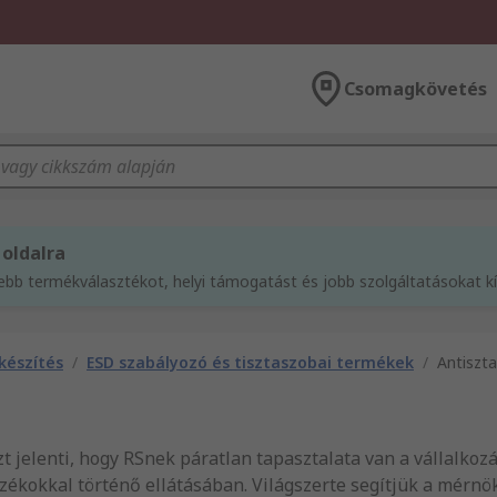
Csomagkövetés
 oldalra
sebb termékválasztékot, helyi támogatást és jobb szolgáltatásokat 
készítés
/
ESD szabályozó és tisztaszobai termékek
/
Antiszta
 azt jelenti, hogy RSnek páratlan tapasztalata van a vállalko
rtozékokkal történő ellátásában. Világszerte segítjük a mérn