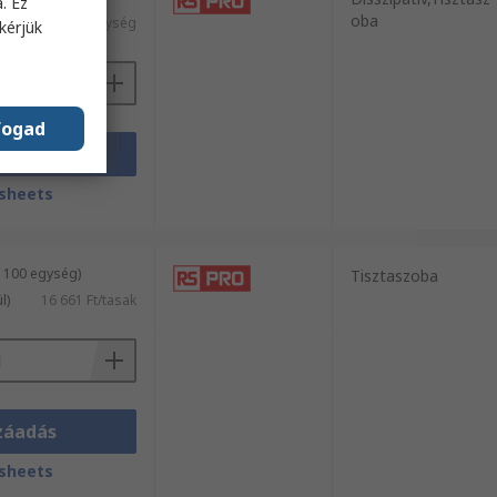
. Ez
oba
l)
15 191 Ft/egység
kérjük
fogad
záadás
sheets
/ 100 egység)
Tisztaszoba
l)
16 661 Ft/tasak
záadás
sheets