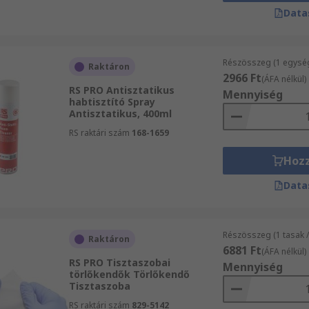
Data
Részösszeg (1 egysé
Raktáron
2966 Ft
(ÁFA nélkül)
RS PRO Antisztatikus
Mennyiség
habtisztító Spray
Antisztatikus, 400ml
RS raktári szám
168-1659
Hoz
Data
Részösszeg (1 tasak 
Raktáron
6881 Ft
(ÁFA nélkül)
RS PRO Tisztaszobai
Mennyiség
törlőkendők Törlőkendő
Tisztaszoba
RS raktári szám
829-5142