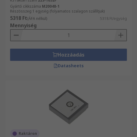
RS raktári szám
223-1052P
Gyártó cikkszáma
M20048-1
Részösszeg 1 egység (folyamatos szalagon szállítjuk)
5318 Ft
(ÁFA nélkül)
5318 Ft/egység
Mennyiség
Hozzáadás
Datasheets
Raktáron