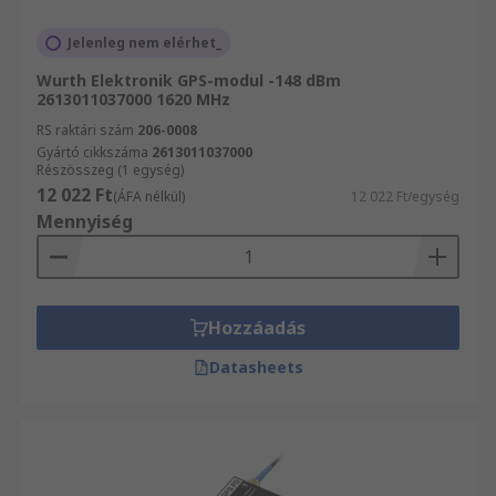
Jelenleg nem elérhet_
Wurth Elektronik GPS-modul -148 dBm
2613011037000 1620 MHz
RS raktári szám
206-0008
Gyártó cikkszáma
2613011037000
Részösszeg (1 egység)
12 022 Ft
(ÁFA nélkül)
12 022 Ft/egység
Mennyiség
Hozzáadás
Datasheets