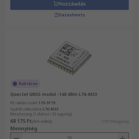
Hozzáadás
Datasheets
Raktáron
Quectel GNSS modul -148 dBm L76-M33
RS raktári szám
170-9179
Gyártó cikkszáma
L76-M33
Részösszeg (1 doboz / 25 egység)
68 175 Ft
(ÁFA nélkül)
2727 Ft/egység
Mennyiség