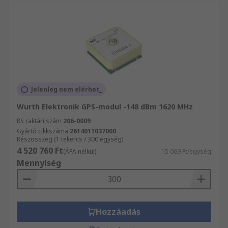
Jelenleg nem elérhet_
Wurth Elektronik GPS-modul -148 dBm 1620 MHz
RS raktári szám
206-0009
Gyártó cikkszáma
2614011037000
Részösszeg (1 tekercs / 300 egység)
4 520 760 Ft
(ÁFA nélkül)
15 069 Ft/egység
Mennyiség
Hozzáadás