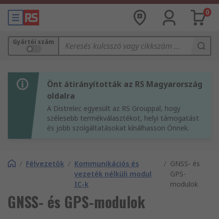
0
Gyártói szám
Önt átirányították az RS Magyarország
oldalra
A Distrelec egyesült az RS Grouppal, hogy
szélesebb termékválasztékot, helyi támogatást
és jobb szolgáltatásokat kínálhasson Önnek.
/
Félvezetők
/
Kommunikációs és
/
GNSS- és
vezeték nélküli modul
GPS-
IC-k
modulok
GNSS- és GPS-modulok