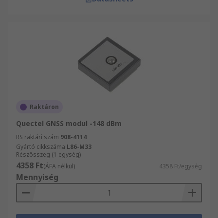
Raktáron
Quectel GNSS modul -148 dBm
RS raktári szám
908-4114
Gyártó cikkszáma
L86-M33
Részösszeg (1 egység)
4358 Ft
(ÁFA nélkül)
4358 Ft/egység
Mennyiség