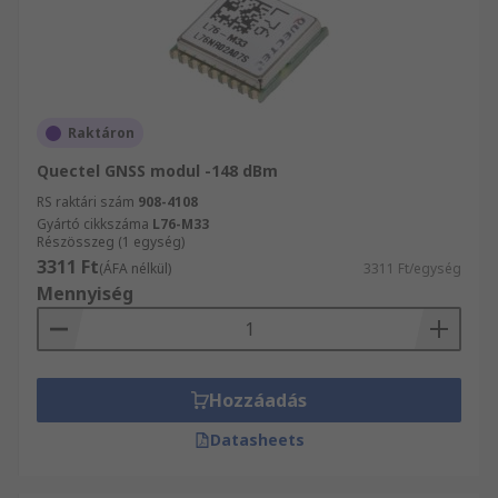
Raktáron
Quectel GNSS modul -148 dBm
RS raktári szám
908-4108
Gyártó cikkszáma
L76-M33
Részösszeg (1 egység)
3311 Ft
(ÁFA nélkül)
3311 Ft/egység
Mennyiség
Hozzáadás
Datasheets