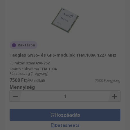
Raktáron
Taoglas GNSS- és GPS-modulok TFM.100A 1227 MHz
RS raktári szám
690-752
Gyártó cikkszáma
TFM.100A
Részösszeg (1 egység)
7500 Ft
(ÁFA nélkül)
7500 Ft/egység
Mennyiség
Hozzáadás
Datasheets