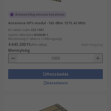
Átmenetileg nincsen készleten
Antenova GPS-modul -163 dBm 1575.42 MHz
RS raktári szám
223-1051
Gyártó cikkszáma
M20048-1
Részösszeg (1 tekercs / 1000 egység)
4 643 200 Ft
(ÁFA nélkül)
4643 Ft/egység
Mennyiség
Hozzáadás
Datasheets