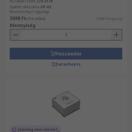
RS raktári szám
274-2170
Gyártó cikkszáma
GP-02
Részösszeg (1 egység)
3098 Ft
(ÁFA nélkül)
3098 Ft/egység
Mennyiség
Hozzáadás
Datasheets
Jelenleg nem elérhet_