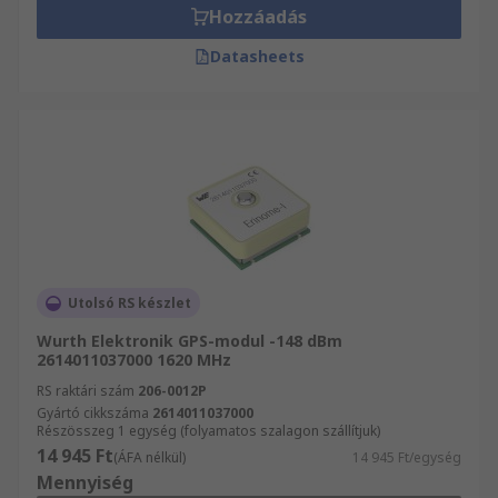
Hozzáadás
Datasheets
Utolsó RS készlet
Wurth Elektronik GPS-modul -148 dBm
2614011037000 1620 MHz
RS raktári szám
206-0012P
Gyártó cikkszáma
2614011037000
Részösszeg 1 egység (folyamatos szalagon szállítjuk)
14 945 Ft
(ÁFA nélkül)
14 945 Ft/egység
Mennyiség