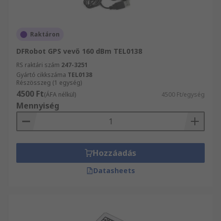
Raktáron
DFRobot GPS vevő 160 dBm TEL0138
RS raktári szám
247-3251
Gyártó cikkszáma
TEL0138
Részösszeg (1 egység)
4500 Ft
(ÁFA nélkül)
4500 Ft/egység
Mennyiség
Hozzáadás
Datasheets