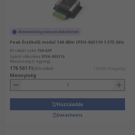
Átmenetileg nincsen készleten
Peak Érzékelő modul 148 dBm IPEH-003110 1.575 GHz
RS raktári szám
734-629
Gyártó cikkszáma
IPEH-003110
Részösszeg (1 egység)
176 561 Ft
(ÁFA nélkül)
176 561 Ft/egység
Mennyiség
Hozzáadás
Datasheets