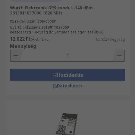
Wurth Elektronik GPS-modul -148 dBm
2613011037000 1620 MHz
RS raktári szám
206-0008P
Gyártó cikkszáma
2613011037000
Részösszeg 1 egység (folyamatos szalagon szállítjuk)
12 022 Ft
(ÁFA nélkül)
12 022 Ft/egység
Mennyiség
Hozzáadás
Datasheets