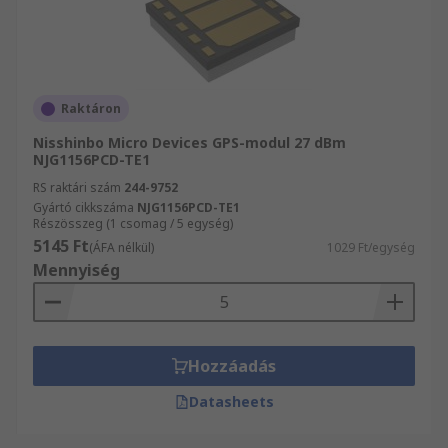
Raktáron
Nisshinbo Micro Devices GPS-modul 27 dBm
NJG1156PCD-TE1
RS raktári szám
244-9752
Gyártó cikkszáma
NJG1156PCD-TE1
Részösszeg (1 csomag / 5 egység)
5145 Ft
(ÁFA nélkül)
1029 Ft/egység
Mennyiség
Hozzáadás
Datasheets