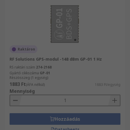
Raktáron
RF Solutions GPS-modul -148 dBm GP-01 1 Hz
RS raktári szám
274-2168
Gyártó cikkszáma
GP-01
Részösszeg (1 egység)
1883 Ft
(ÁFA nélkül)
1883 Ft/egység
Mennyiség
Hozzáadás
Datasheets