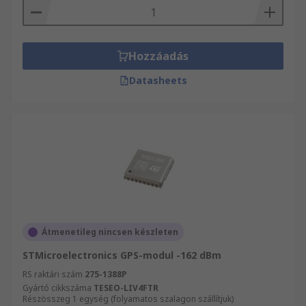
Hozzáadás
Datasheets
Átmenetileg nincsen készleten
STMicroelectronics GPS-modul -162 dBm
RS raktári szám
275-1388P
Gyártó cikkszáma
TESEO-LIV4FTR
Részösszeg 1 egység (folyamatos szalagon szállítjuk)