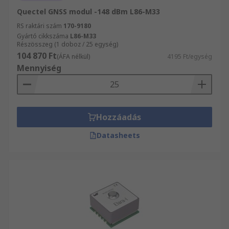
Quectel GNSS modul -148 dBm L86-M33
RS raktári szám
170-9180
Gyártó cikkszáma
L86-M33
Részösszeg (1 doboz / 25 egység)
104 870 Ft
(ÁFA nélkül)
4195 Ft/egység
Mennyiség
Hozzáadás
Datasheets