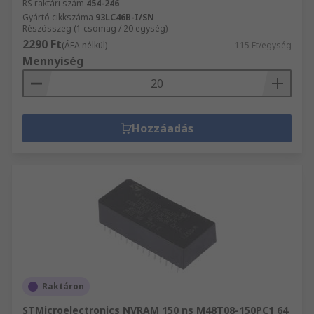
RS raktári szám
454-246
Gyártó cikkszáma
93LC46B-I/SN
Részösszeg (1 csomag / 20 egység)
2290 Ft
(ÁFA nélkül)
115 Ft/egység
Mennyiség
Hozzáadás
Raktáron
STMicroelectronics NVRAM 150 ns M48T08-150PC1 64