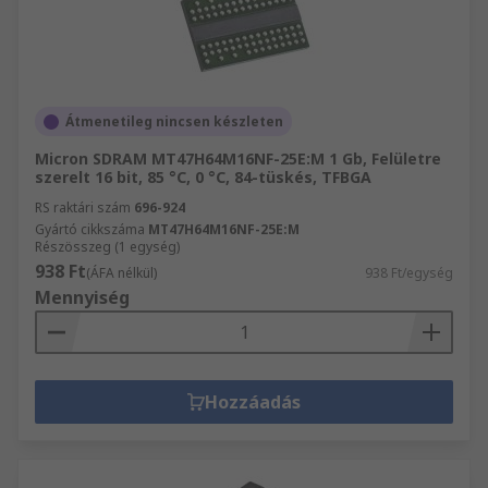
Átmenetileg nincsen készleten
Micron SDRAM MT47H64M16NF-25E:M 1 Gb, Felületre
szerelt 16 bit, 85 °C, 0 °C, 84-tüskés, TFBGA
RS raktári szám
696-924
Gyártó cikkszáma
MT47H64M16NF-25E:M
Részösszeg (1 egység)
938 Ft
(ÁFA nélkül)
938 Ft/egység
Mennyiség
Hozzáadás