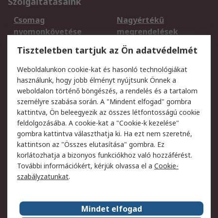
Szolgáltatásaink
Csomag
Nagyértékű
nyomonkövetése
megrendelések
Regisztráció
Szállítás
Tiszteletben tartjuk az Ön adatvédelmét
Termékvisszaküldés
Ütemezett szállítás
Weboldalunkon cookie-kat és hasonló technológiákat
Szolgáltatások
használunk, hogy jobb élményt nyújtsunk Önnek a
weboldalon történő böngészés, a rendelés és a tartalom
Jogi
személyre szabása során. A "Mindent elfogad" gombra
kattintva, Ön beleegyezik az összes létfontosságú cookie
Adatvédelmi
Az RS értékesítési
feldolgozásába. A cookie-kat a "Cookie-k kezelése"
szabályzat
feltételei
gombra kattintva választhatja ki. Ha ezt nem szeretné,
Cookie szabályzat
Email biztonság
kattintson az "Összes elutasítása" gombra. Ez
Webhelyre vonatkozó
Weboldal felhasználói
korlátozhatja a bizonyos funkciókhoz való hozzáférést.
feltételek
szabályzata
További információkért, kérjük olvassa el a
Cookie-
szabályzatunkat
.
Rólunk
Mindet elfogad
Kapcsolat
Képviseletek