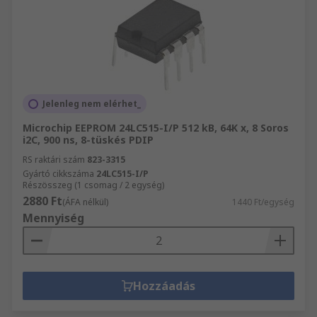
Jelenleg nem elérhet_
Microchip EEPROM 24LC515-I/P 512 kB, 64K x, 8 Soros
i2C, 900 ns, 8-tüskés PDIP
RS raktári szám
823-3315
Gyártó cikkszáma
24LC515-I/P
Részösszeg (1 csomag / 2 egység)
2880 Ft
(ÁFA nélkül)
1440 Ft/egység
Mennyiség
Hozzáadás