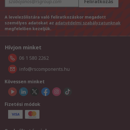
Feliratkozás
A levelezőlistára való feliratkozáskor megadott
személyes adatokat az
adatvédelmi szabályzatunknak
megfelelően kezeljük.
Hívjon minket
06 1 580 2262
info@rscomponents.hu
Kövessen minket
Fizetési módok