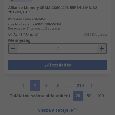
Alliance Memory SRAM AS6C4008-55PIN 4 MB, 32-
tüskés, DIP
RS raktári szám
230-8454
Gyártó cikkszáma
AS6C4008-55PIN
Részösszeg (1 csomag / 2 egység)
6173 Ft
(ÁFA nélkül)
3087 Ft/egység
Mennyiség
Hozzáadás
1
2
3
210
Találatok száma oldalanként
20
50
100
Vissza a tetejére