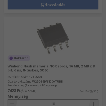
Hozzáadás
Raktáron
Winbond Flash memória NOR soros, 16 MB, 2 MB x 8
bit, 6 ns, 8-tüskés, SOIC
RS raktári szám
171-2226
Gyártó cikkszáma
W25Q16JVSSIQ/TUBE
Részösszeg (1 csomag / 10 egység)
7428 Ft
(ÁFA nélkül)
743 Ft/egység
Mennyiség