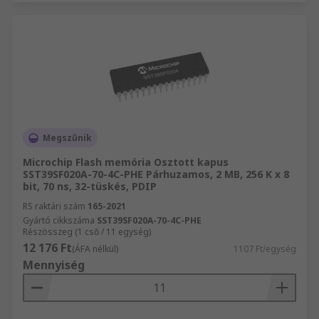
Megszűnik
Microchip Flash memória Osztott kapus
SST39SF020A-70-4C-PHE Párhuzamos, 2 MB, 256 K x 8
bit, 70 ns, 32-tüskés, PDIP
RS raktári szám
165-2021
Gyártó cikkszáma
SST39SF020A-70-4C-PHE
Részösszeg (1 cső / 11 egység)
12 176 Ft
(ÁFA nélkül)
1107 Ft/egység
Mennyiség