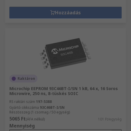
Hozzáadás
Raktáron
Microchip EEPROM 93C46BT-I/SN 1 kB, 64 x, 16 Soros
Microwire, 250 ns, 8-tüskés SOIC
RS raktári szám
197-5388
Gyártó cikkszáma
93C46BT-I/SN
Részösszeg (1 csomag / 50 egység)
5065 Ft
(ÁFA nélkül)
101 Ft/egység
Mennyiség