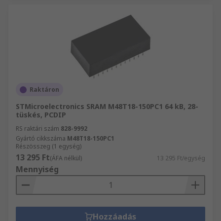
Raktáron
STMicroelectronics SRAM M48T18-150PC1 64 kB, 28-
tüskés, PCDIP
RS raktári szám
828-9992
Gyártó cikkszáma
M48T18-150PC1
Részösszeg (1 egység)
13 295 Ft
(ÁFA nélkül)
13 295 Ft/egység
Mennyiség
Hozzáadás