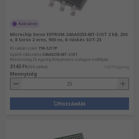
Raktáron
Microchip Soros EEPROM 24AA025E48T-I/OT 2 kB, 256
x, 8 Soros 2 eres, 900 ns, 6-tüskés SOT-23
RS raktári szám
798-5217P
Gyártó cikkszáma
24AA025E48T-I/OT
Részösszeg 25 egység (folyamatos szalagon szállítjuk)
3143 Ft
(ÁFA nélkül)
126 Ft/egység
Mennyiség
Hozzáadás