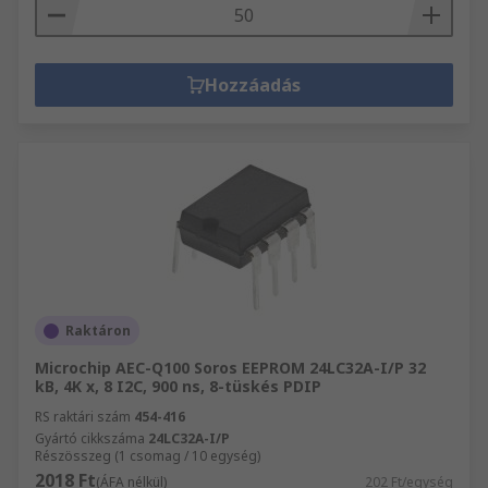
Hozzáadás
Raktáron
Microchip AEC-Q100 Soros EEPROM 24LC32A-I/P 32
kB, 4K x, 8 I2C, 900 ns, 8-tüskés PDIP
RS raktári szám
454-416
Gyártó cikkszáma
24LC32A-I/P
Részösszeg (1 csomag / 10 egység)
2018 Ft
(ÁFA nélkül)
202 Ft/egység