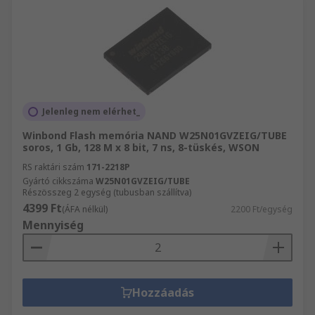
Jelenleg nem elérhet_
Winbond Flash memória NAND W25N01GVZEIG/TUBE
soros, 1 Gb, 128 M x 8 bit, 7 ns, 8-tüskés, WSON
RS raktári szám
171-2218P
Gyártó cikkszáma
W25N01GVZEIG/TUBE
Részösszeg 2 egység (tubusban szállítva)
4399 Ft
(ÁFA nélkül)
2200 Ft/egység
Mennyiség
Hozzáadás