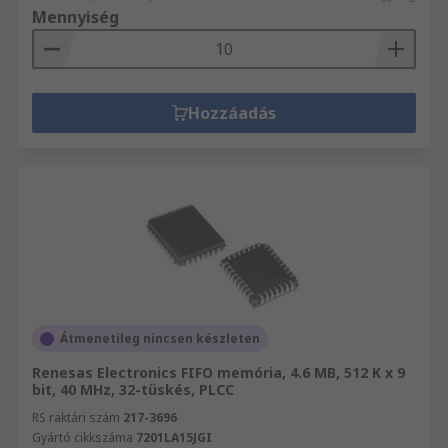
Mennyiség
Hozzáadás
Átmenetileg nincsen készleten
Renesas Electronics FIFO memória, 4.6 MB, 512 K x 9
bit, 40 MHz, 32-tüskés, PLCC
RS raktári szám
217-3696
Gyártó cikkszáma
7201LA15JGI