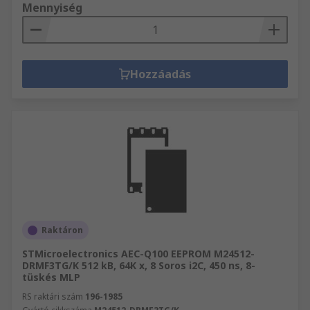
Mennyiség
Hozzáadás
Raktáron
STMicroelectronics AEC-Q100 EEPROM M24512-
DRMF3TG/K 512 kB, 64K x, 8 Soros i2C, 450 ns, 8-
tüskés MLP
RS raktári szám
196-1985