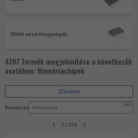
SRAM vezérlőegységek
4197 Termék megjelenítése a következők
esetében: Memóriachipek
Szűrés
Rendezés
Relevancia
1
/
210