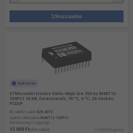
Hozzáadás
Raktáron
STMicroelectronics Valós idejű óra 150 ns M48T12-
150PC1 16 kB, Furatszerelt, 70 °C, 0 °C, 24-tüskés,
PCDIP
RS raktári szám
829-4073
Gyártó cikkszáma
M48T12-150PC1
Részösszeg (1 egység)
13 009 Ft
(ÁFA nélkül)
13 009 Ft/egység