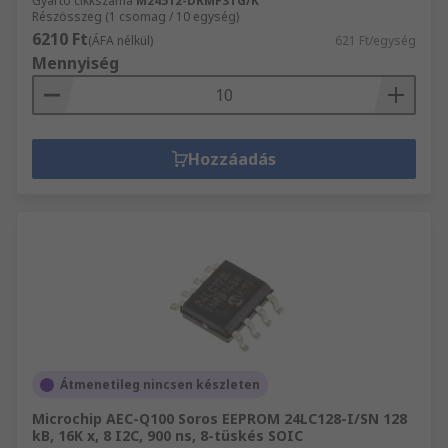
Gyártó cikkszáma
M24512-DRMF3TG/K
Részösszeg (1 csomag / 10 egység)
6210 Ft
(ÁFA nélkül)
621 Ft/egység
Mennyiség
Hozzáadás
Átmenetileg nincsen készleten
Microchip AEC-Q100 Soros EEPROM 24LC128-I/SN 128
kB, 16K x, 8 I2C, 900 ns, 8-tüskés SOIC