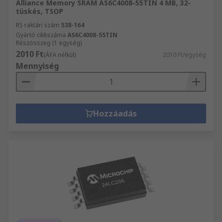
Alliance Memory SRAM AS6C4008-55TIN 4 MB, 32-
tüskés, TSOP
RS raktári szám
538-164
Gyártó cikkszáma
AS6C4008-55TIN
Részösszeg (1 egység)
2010 Ft
(ÁFA nélkül)
2010 Ft/egység
Mennyiség
Hozzáadás