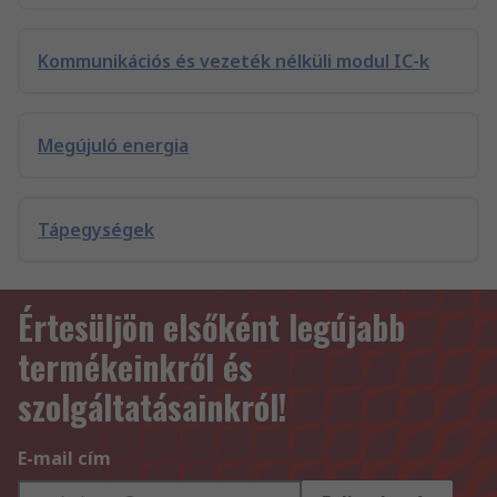
Kommunikációs és vezeték nélküli modul IC-k
Megújuló energia
Tápegységek
Értesüljön elsőként legújabb
termékeinkről és
szolgáltatásainkról!
E-mail cím