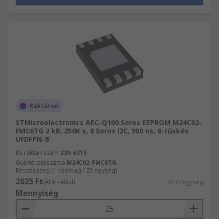
Raktáron
STMicroelectronics AEC-Q100 Soros EEPROM M24C02-
FMC6TG 2 kB, 256K x, 8 Soros i2C, 900 ns, 8-tüskés
UFDFPN-8
RS raktári szám
239-6315
Gyártó cikkszáma
M24C02-FMC6TG
Részösszeg (1 csomag / 25 egység)
2025 Ft
(ÁFA nélkül)
81 Ft/egység
Mennyiség