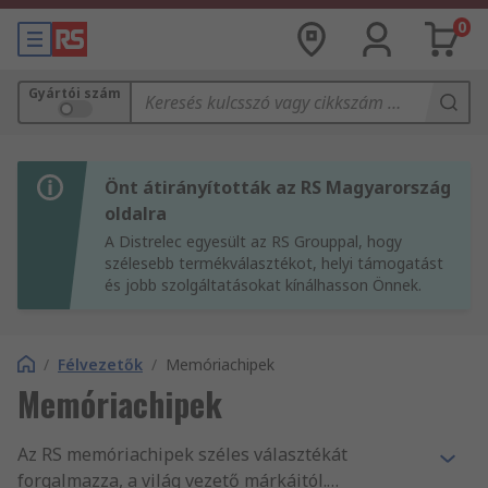
0
Gyártói szám
Önt átirányították az RS Magyarország
oldalra
A Distrelec egyesült az RS Grouppal, hogy
szélesebb termékválasztékot, helyi támogatást
és jobb szolgáltatásokat kínálhasson Önnek.
/
Félvezetők
/
Memóriachipek
Memóriachipek
Az RS memóriachipek széles választékát
forgalmazza, a világ vezető márkáitól.