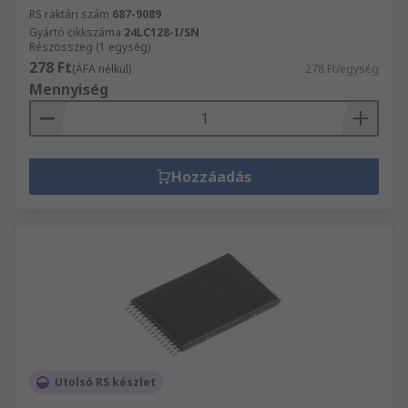
RS raktári szám
687-9089
Gyártó cikkszáma
24LC128-I/SN
Részösszeg (1 egység)
278 Ft
(ÁFA nélkül)
278 Ft/egység
Mennyiség
Hozzáadás
Utolsó RS készlet