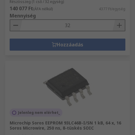
Részösszeg (1 cső / 32 egység)
140 077 Ft
(ÁFA nélkül)
4377 Ft/egység
Mennyiség
Hozzáadás
Jelenleg nem elérhet_
Microchip Soros EEPROM 93LC46B-I/SN 1 kB, 64 x, 16
Soros Microwire, 250 ns, 8-tüskés SOIC