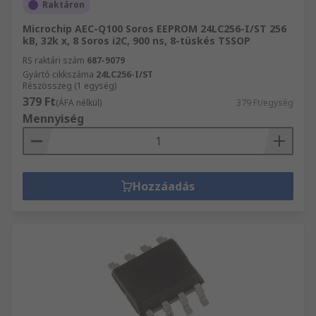
Raktáron
Microchip AEC-Q100 Soros EEPROM 24LC256-I/ST 256
kB, 32k x, 8 Soros i2C, 900 ns, 8-tüskés TSSOP
RS raktári szám
687-9079
Gyártó cikkszáma
24LC256-I/ST
Részösszeg (1 egység)
379 Ft
(ÁFA nélkül)
379 Ft/egység
Mennyiség
Hozzáadás