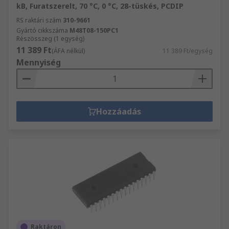
kB, Furatszerelt, 70 °C, 0 °C, 28-tüskés, PCDIP
RS raktári szám
310-9661
Gyártó cikkszáma
M48T08-150PC1
Részösszeg (1 egység)
11 389 Ft
(ÁFA nélkül)
11 389 Ft/egység
Mennyiség
Hozzáadás
Raktáron