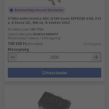
Átmenetileg nincsen készleten
STMicroelectronics AEC-Q100 Soros EEPROM 4 kB, 512
x, 8 Soros i2C, 900 ns, 8-tüskés SOIC
RS raktári szám
165-7722
Gyártó cikkszáma
M24C04-RMN6TP
Részösszeg (1 tekercs / 2500 egység)
108 500 Ft
(ÁFA nélkül)
43 Ft/egység
Mennyiség
Hozzáadás