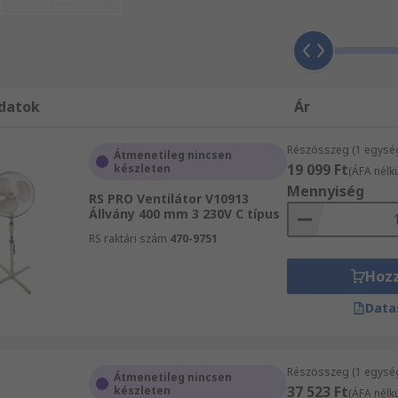
 kábelek teljes kínálatából válogathat. Válogasson kínála
látorok átfogó kínálatából vásárol nagy tételben, vagy csup
eiben. Fedezze HVAC (fűtés, szellőztetés és klimatizálás) t
datok
Ár
Részösszeg (1 egysé
Átmenetileg nincsen
19 099 Ft
készleten
(ÁFA nélkü
Mennyiség
RS PRO Ventilátor V10913
Állvány 400 mm 3 230V C típus
RS raktári szám
470-9751
Hoz
Data
Részösszeg (1 egysé
Átmenetileg nincsen
37 523 Ft
készleten
(ÁFA nélkü