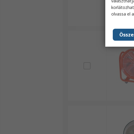
választhatj
korlátozhat
olvassa el 
Össze