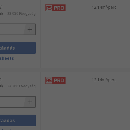
g)
12.14m³/perc
l)
23 959 Ft/egység
záadás
sheets
g)
12.14m³/perc
l)
24 386 Ft/egység
záadás