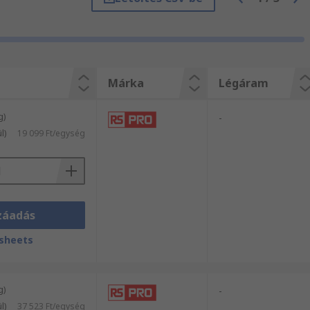
tunkból és győződjön meg Ön is kitűnő
án egy-egy árucikket rendel,
erületén jelentkező ígényét az RS-sel!
Márka
Légáram
g)
-
l)
19 099 Ft/egység
záadás
sheets
g)
-
l)
37 523 Ft/egység