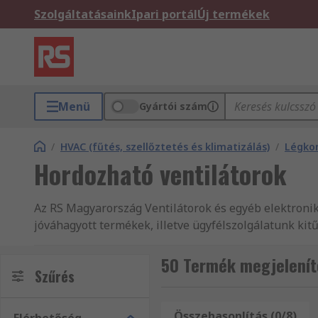
Szolgáltatásaink
Ipari portál
Új termékek
Menü
Gyártói szám
/
HVAC (fűtés, szellőztetés és klimatizálás)
/
Légkon
Hordozható ventilátorok
Az RS Magyarország Ventilátorok és egyéb elektronik
jóváhagyott termékek, illetve ügyfélszolgálatunk k
és hordozható ventilátorok, Axiális ventilátorok és A
vagyunk. Weboldalunkon Asztali és hordozható ventil
50 Termék megjelenít
Szűrés
adatokat. Összesen több mint 100 000 műszaki doku
kiválasztásában. Az RS Asztali és hordozható ventilá
forgalmazza, többek között HVAC (fűtés, szellőztetés 
Összehasonlítás (0/8)