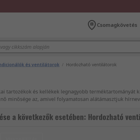
Csomagkövetés
dicionálók és ventilátorok
/
Hordozható ventilátorok
ai tartozékok és kellékek legnagyobb terméktartományát kín
itűnő minősége az, amivel folyamatosan alátámasztjuk hírn
blak és fali ventilátorok széles választékát kínáljuk, mely
átorok rendkívül széles választékából válogathat és megte
ése a következők esetében: Hordozható venti
mentummal rendelkezünk és ezzel szeretnénk ügyfeleinket
torok, valamint Elektromos berendezések, automatikai alkat
és klimatizálás) és HVAC (fűtés, szellőztetés és klimatizál
Visszaállítás