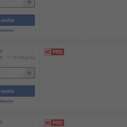
záadás
sheets
g)
-
l)
11 141 Ft/egység
záadás
sheets
g)
-