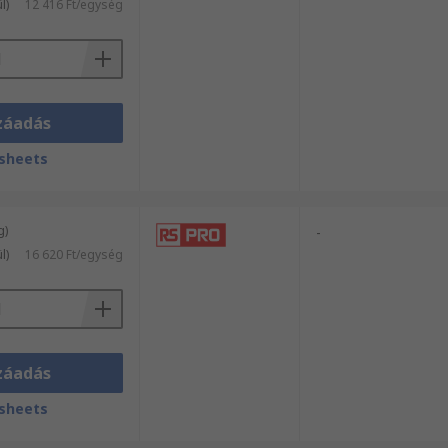
l)
12 416 Ft/egység
záadás
sheets
g)
-
l)
16 620 Ft/egység
záadás
sheets