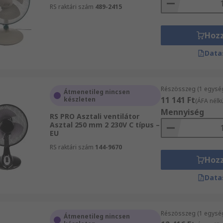
RS raktári szám
489-2415
Hoz
Data
Részösszeg (1 egysé
Átmenetileg nincsen
11 141 Ft
készleten
(ÁFA nélkü
Mennyiség
RS PRO Asztali ventilátor
Asztal 250 mm 2 230V C típus –
EU
RS raktári szám
144-9670
Hoz
Data
Részösszeg (1 egysé
Átmenetileg nincsen