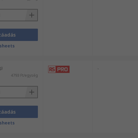
záadás
sheets
g)
-
4793 Ft/egység
záadás
sheets