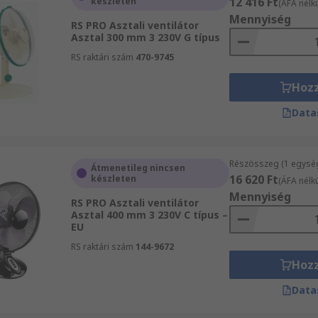
12 416 Ft
készleten
(ÁFA nélkü
Mennyiség
RS PRO Asztali ventilátor
Asztal 300 mm 3 230V G típus
RS raktári szám
470-9745
Hoz
Data
Részösszeg (1 egysé
Átmenetileg nincsen
16 620 Ft
készleten
(ÁFA nélkü
Mennyiség
RS PRO Asztali ventilátor
Asztal 400 mm 3 230V C típus –
EU
RS raktári szám
144-9672
Hoz
Data