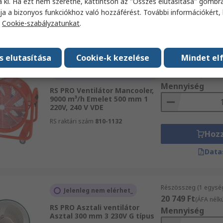
a ki. Ha ezt nem szeretné, kattintson az "Összes elutasítása" gombra
Hoz
ja a bizonyos funkciókhoz való hozzáférést. További információkért, 
a
Cookie-szabályzatunkat
.
Data
s elutasítása
Cookie-k kezelése
Mindet el
Részösszeg (1 egysé
Átmenetileg nincsen
182 209 Ft
készleten
(ÁFA nél
Mennyiség
RS PRO Ventilátor Mancooler,
9000 m³/h Emelet 500 mm 1
220V, 240 V VDE
RS raktári szám
810-1132
Hoz
Data
Részösszeg (1 egysé
Jelenleg nem elérhet_
20 749 Ft
(ÁFA nélkü
RS PRO Asztali ventilátor
Mennyiség
Asztal 300 mm 3 230V G típus