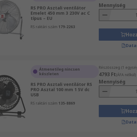
Mennyiség
RS PRO Asztali ventilátor
Emelet 450 mm 3 230V ac C
típus – EU
RS raktári szám
179-2263
Hoz
Data
Részösszeg (1 egysé
Átmenetileg nincsen
4793 Ft
készleten
(ÁFA nélkül)
Mennyiség
RS PRO Asztali ventilátor RS
PRO Asztal 100 mm 1 5V dc
USB
RS raktári szám
135-8869
Hoz
Data