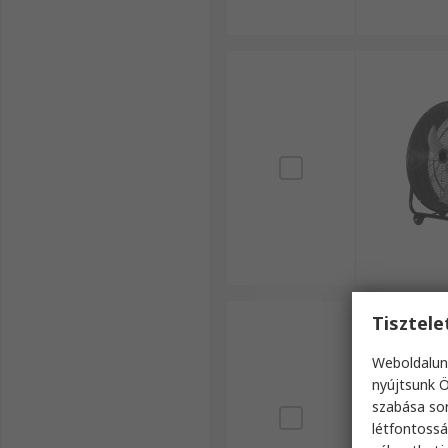
Tisztel
Weboldalun
nyújtsunk Ö
szabása sor
létfontossá