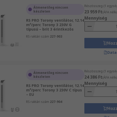
Részösszeg (1 egysé
Átmenetileg nincsen
23 959 Ft
készleten
(ÁFA nélkü
Mennyiség
RS PRO Torony ventilátor, 12.14
m³/perc Torony 3 230V G
típusú – brit 3 érintkezős
RS raktári szám
227-903
Hoz
Data
Részösszeg (1 egysé
Átmenetileg nincsen
24 386 Ft
készleten
(ÁFA nélkü
Mennyiség
RS PRO Torony ventilátor, 12.14
m³/perc Torony 3 230V C típus
– EU
RS raktári szám
227-904
Hoz