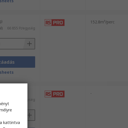
sheets
g)
152.8m³/perc
l)
66 855 Ft/egység
záadás
sheets
g)
-
l)
45 041 Ft/egység
ményt
emélyre
s
a kattintva