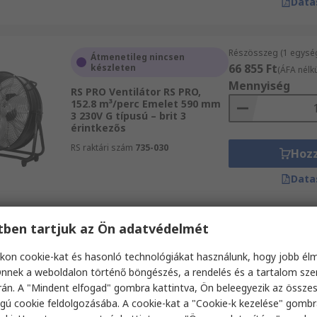
Data
Részösszeg (1 egysé
Átmenetileg nincsen
66 855 Ft
készleten
(ÁFA nélkü
Mennyiség
RS PRO Ventilátor RS PRO,
152.8 m³/perc Emelet 590 mm
3 230V G típusú – brit 3
érintkezős
RS raktári szám
735-030
Hoz
Data
etben tartjuk az Ön adatvédelmét
Részösszeg (1 egysé
Átmenetileg nincsen
45 041 Ft
készleten
(ÁFA nélkü
kon cookie-kat és hasonló technológiákat használunk, hogy jobb él
Mennyiség
RS PRO Asztali ventilátor
nnek a weboldalon történő böngészés, a rendelés és a tartalom sz
Emelet 450 mm 3 230V ac G
án. A "Mindent elfogad" gombra kattintva, Ön beleegyezik az össze
típusú – brit 3 érintkezős
gú cookie feldolgozásába. A cookie-kat a "Cookie-k kezelése" gombr
RS raktári szám
179-2262