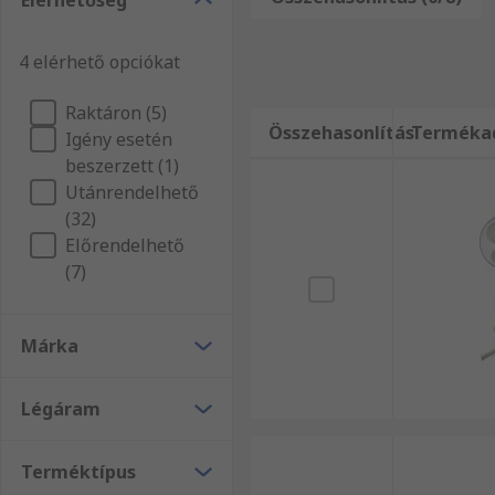
Elérhetőség
Elektromos berendezések, automatikai alkatrészek és
szolgáltatásainkról! Akár Asztali és hordozható venti
4 elérhető opciókat
mindenképpen részesülhet a másnapi kiszállítás előny
Raktáron (5)
Összehasonlítás
Terméka
Igény esetén
beszerzett (1)
Utánrendelhető
(32)
Előrendelhető
(7)
Márka
Légáram
Terméktípus