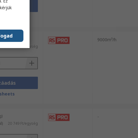
. Ez
záadás
kérjük
sheets
fogad
g)
9000m³/h
kül)
182 209 Ft/egység
záadás
sheets
g)
-
l)
20 749 Ft/egység