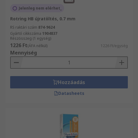
Jelenleg nem elérhet_
Rotring HB újratöltés, 0.7 mm
RS raktári szám
874-9624
Gyártó cikkszáma
1904837
Részösszeg (1 egység)
1226 Ft
(ÁFA nélkül)
1226 Ft/egység
Mennyiség
Hozzáadás
Datasheets