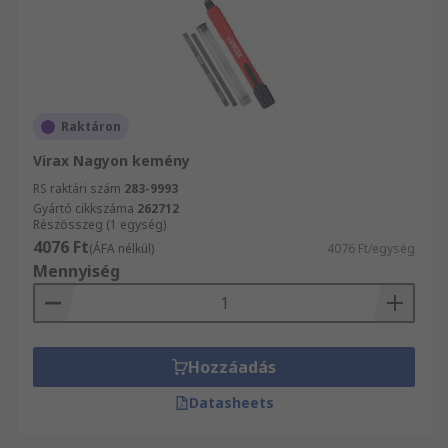
Raktáron
Virax Nagyon kemény
RS raktári szám
283-9993
Gyártó cikkszáma
262712
Részösszeg (1 egység)
4076 Ft
(ÁFA nélkül)
4076 Ft/egység
Mennyiség
Hozzáadás
Datasheets