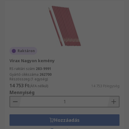
Raktáron
Virax Nagyon kemény
RS raktári szám
283-9991
Gyártó cikkszáma
262700
Részösszeg (1 egység)
14 753 Ft
(ÁFA nélkül)
14 753 Ft/egység
Mennyiség
Hozzáadás