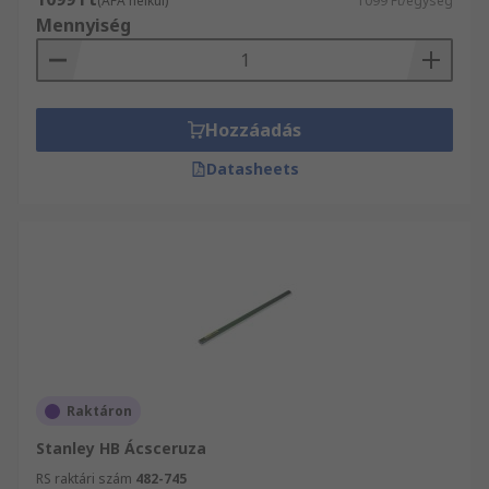
(ÁFA nélkül)
1099 Ft/egység
Mennyiség
Hozzáadás
Datasheets
Raktáron
Stanley HB Ácsceruza
RS raktári szám
482-745