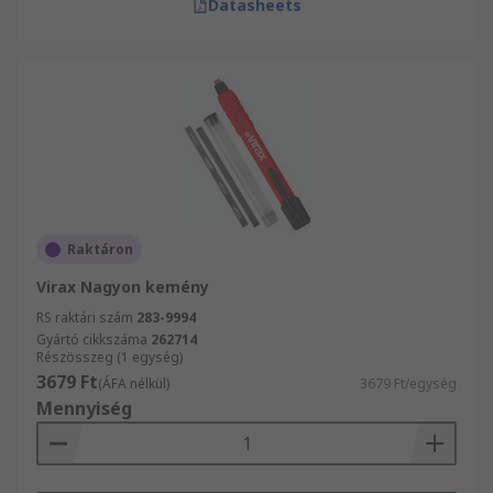
Datasheets
Raktáron
Virax Nagyon kemény
RS raktári szám
283-9994
Gyártó cikkszáma
262714
Részösszeg (1 egység)
3679 Ft
(ÁFA nélkül)
3679 Ft/egység
Mennyiség