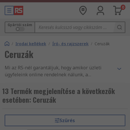
0
Gyártói szám
/
Irodai kellékek
/
Író- és rajzszerek
/
Ceruzák
Ceruzák
Mi az RS-nél garantáljuk, hogy amikor üzleti
ügyfeleink online rendelnek nálunk, a
legkiválóbb minőségű, és a munkavédelmi
szabványoknak megfelelő termékeket vásárolják.
13 Termék megjelenítése a következők
Ügyfélszolgálatunk magas minőségére méltán
esetében: Ceruzák
építhetjük hírnevünket. Több mint 550 000
termékünk között Író- és rajzeszközök, valamint
kiegészítők és Irodai kellékek széles választékát
Szűrés
találja. A 24 órán belüli szállításnak