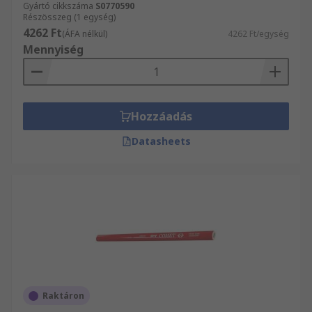
Gyártó cikkszáma
S0770590
Részösszeg (1 egység)
4262 Ft
(ÁFA nélkül)
4262 Ft/egység
Mennyiség
Hozzáadás
Datasheets
Raktáron