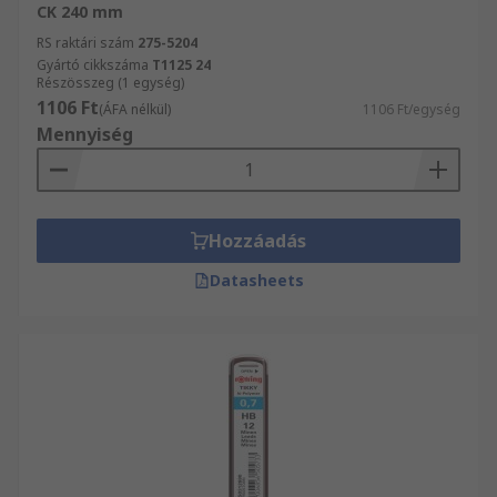
CK 240 mm
RS raktári szám
275-5204
Gyártó cikkszáma
T1125 24
Részösszeg (1 egység)
1106 Ft
(ÁFA nélkül)
1106 Ft/egység
Mennyiség
Hozzáadás
Datasheets