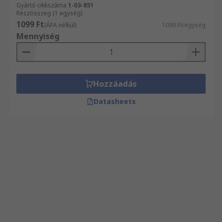
Gyártó cikkszáma
1-03-851
Részösszeg (1 egység)
1099 Ft
(ÁFA nélkül)
1099 Ft/egység
Mennyiség
Hozzáadás
Datasheets