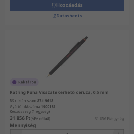
megfeleljenek a legmagasabb szintű minőségi és
Hozzáadás
munkavédelmi szabványoknak. Válogasson Író-
Datasheets
és rajzeszközök, valamint kiegészítők közül és
tekintse meg a termékekhez való műszaki
adatokat! Weboldalunkon összesen több mint
100 000 műszaki dokumentumot talál - ezzel
szeretnénk támogatni Önt és vállalatát a
megfelelő termékek kiválasztásában.
Raktáron
Rotring Puha Visszatekerhető ceruza, 0.5 mm
RS raktári szám
874-9618
Gyártó cikkszáma
1900181
Részösszeg (1 egység)
31 856 Ft
(ÁFA nélkül)
31 856 Ft/egység
Mennyiség