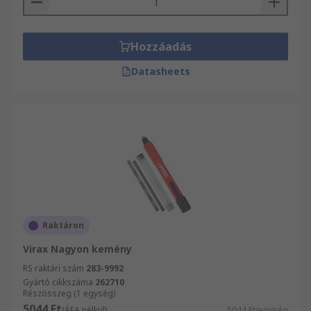
Hozzáadás
Datasheets
Raktáron
Virax Nagyon kemény
RS raktári szám
283-9992
Gyártó cikkszáma
262710
Részösszeg (1 egység)
5044 Ft
(ÁFA nélkül)
5044 Ft/egység