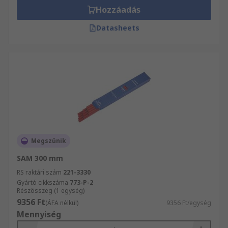
Hozzáadás
Datasheets
Megszűnik
SAM 300 mm
RS raktári szám
221-3330
Gyártó cikkszáma
773-P-2
Részösszeg (1 egység)
9356 Ft
(ÁFA nélkül)
9356 Ft/egység
Mennyiség