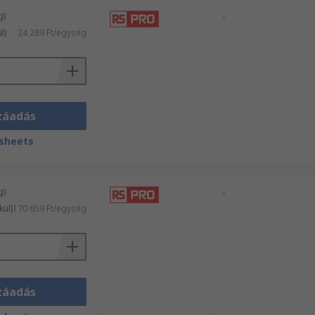
g)
-
l)
24 289 Ft/egység
záadás
sheets
g)
-
kül)
170 659 Ft/egység
záadás