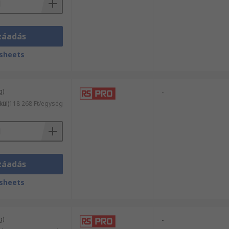
záadás
sheets
g)
-
kül)
118 268 Ft/egység
záadás
sheets
g)
-