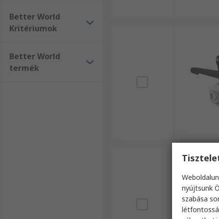
Better World
Kritériumok
Better World
termék
Tisztel
Weboldalun
nyújtsunk Ö
szabása sor
létfontossá