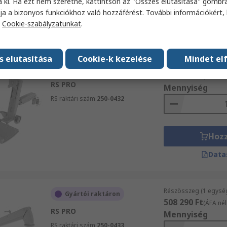
a ki. Ha ezt nem szeretné, kattintson az "Összes elutasítása" gombra
Hoz
ja a bizonyos funkciókhoz való hozzáférést. További információkért, 
a
Cookie-szabályzatunkat
.
Data
s elutasítása
Cookie-k kezelése
Mindet el
Részösszeg (1 egysé
Raktáron
419 201 Ft
(ÁFA nél
RS PRO
Mennyiség
RS raktári szám
250-0432
Hoz
Data
Részösszeg (1 egysé
Gyártói raktáron
508 290 Ft
(ÁFA nél
RS PRO
Mennyiség
RS raktári szám
250-0433