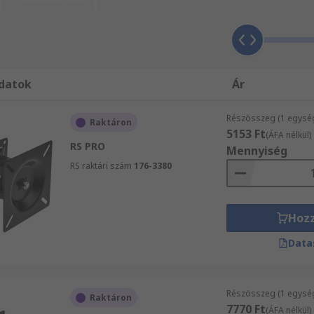
án egy-egy árucikket rendel, mindenképpen részesülhet a má
gényét az RS-sel!
datok
Ár
Részösszeg (1 egysé
Raktáron
5153 Ft
(ÁFA nélkül)
RS PRO
Mennyiség
RS raktári szám
176-3380
Hoz
Data
Részösszeg (1 egysé
Raktáron
7770 Ft
(ÁFA nélkül)