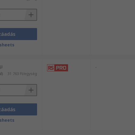
záadás
sheets
g)
-
l)
31 763 Ft/egység
záadás
sheets