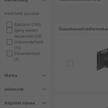
Elérhetőség
átfogó kínálatából vásárol nagy tételben, vagy csup
Számítástechnika és perifériák területén jelentkező í
4 elérhető opciókat
Raktáron (143)
Összehasonlítás
Terméka
Igény esetén
beszerzett (23)
Utánrendelhető
(15)
Előrendelhető
(1)
Márka
Jellemzők
Rögzítés típusa