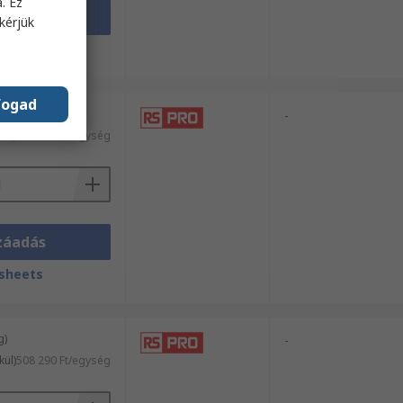
. Ez
záadás
kérjük
sheets
fogad
g)
-
kül)
419 201 Ft/egység
záadás
sheets
g)
-
kül)
508 290 Ft/egység