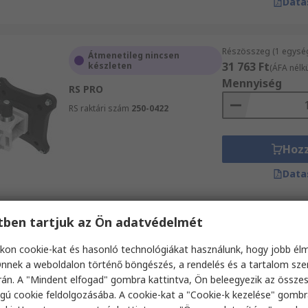
Data
Részösszeg (1 egysé
Átmenetileg nincsen
31 763 Ft
készleten
(ÁFA nélkü
Mennyiség
RS PRO
RS raktári szám
250-0422
Hoz
Data
etben tartjuk az Ön adatvédelmét
Részösszeg (1 egysé
Raktáron
201 694 Ft
(ÁFA nél
kon cookie-kat és hasonló technológiákat használunk, hogy jobb él
RS PRO
Mennyiség
nnek a weboldalon történő böngészés, a rendelés és a tartalom sz
RS raktári szám
250-0430
án. A "Mindent elfogad" gombra kattintva, Ön beleegyezik az össze
gú cookie feldolgozásába. A cookie-kat a "Cookie-k kezelése" gombr