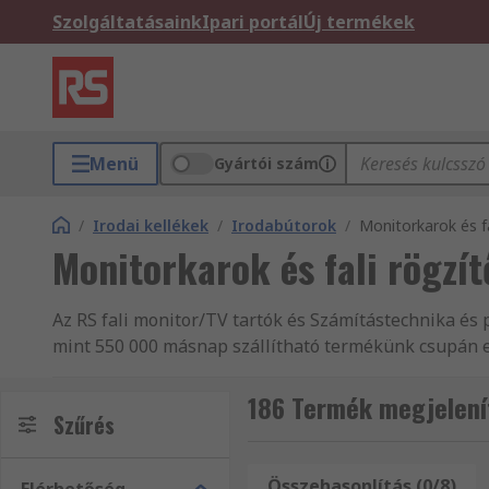
Szolgáltatásaink
Ipari portál
Új termékek
Menü
Gyártói szám
/
Irodai kellékek
/
Irodabútorok
/
Monitorkarok és fa
Monitorkarok és fali rögzí
Az RS fali monitor/TV tartók és Számítástechnika és 
mint 550 000 másnap szállítható termékünk csupán eg
Fellowes közül keres egy bizonyos terméket? Váloga
foglaló választékunkban biztosan megtalálja, amire s
186 Termék megjelenít
Szűrés
RS fali monitor/TV tartók, valamint Informatikai esz
Számítástechnika és perifériák és Számítástechnika é
berendezések teljes kínálatából válogathat. Válogass
Összehasonlítás (0/8)