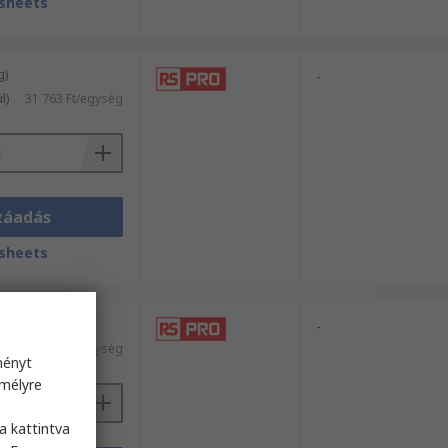
sheets
g)
-
l)
31 763 Ft/egység
záadás
sheets
g)
-
kül)
201 694 Ft/egység
ményt
emélyre
s
a kattintva