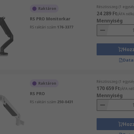
Részösszeg (1 egysé
Raktáron
24 289 Ft
(ÁFA nélkü
RS PRO Monitorkar
Mennyiség
RS raktári szám
176-3377
Hoz
Data
Részösszeg (1 egysé
Raktáron
170 659 Ft
(ÁFA nél
RS PRO
Mennyiség
RS raktári szám
250-0431
Hoz