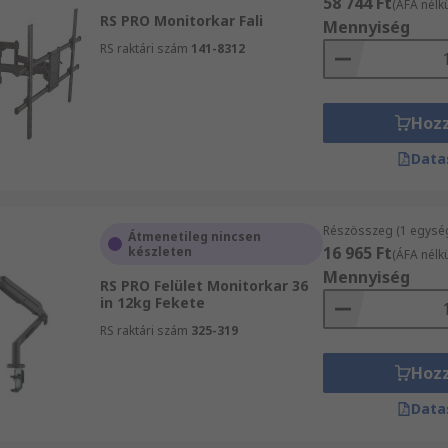
58 744 Ft
(ÁFA nélkü
RS PRO Monitorkar Fali
Mennyiség
RS raktári szám
141-8312
Hoz
Data
Részösszeg (1 egysé
Átmenetileg nincsen
16 965 Ft
készleten
(ÁFA nélkü
Mennyiség
RS PRO Felület Monitorkar 36
in 12kg Fekete
RS raktári szám
325-319
Hoz
Data