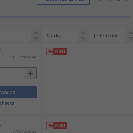
snapi kiszállítás előnyeiben. Fedezze
Márka
Jellemzők
g)
-
5153 Ft/egység
záadás
sheets
g)
-
7770 Ft/egység