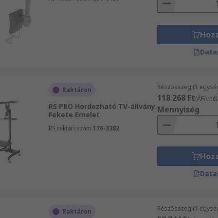
Hoz
Data
Részösszeg (1 egysé
Raktáron
118 268 Ft
(ÁFA nél
RS PRO Hordozható TV-állvány
Mennyiség
Fekete Emelet
RS raktári szám
176-3382
Hoz
Data
Részösszeg (1 egysé
Raktáron