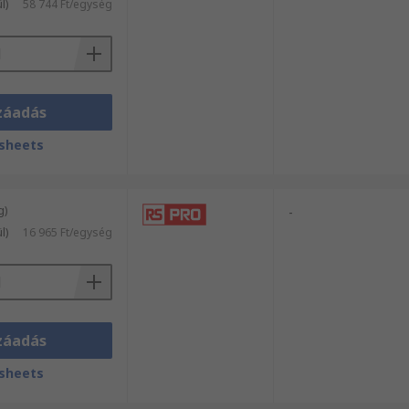
l)
58 744 Ft/egység
záadás
sheets
g)
-
l)
16 965 Ft/egység
záadás
sheets