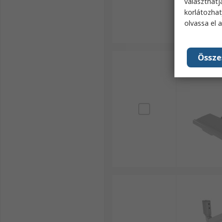
választhatj
korlátozhat
olvassa el 
Össze