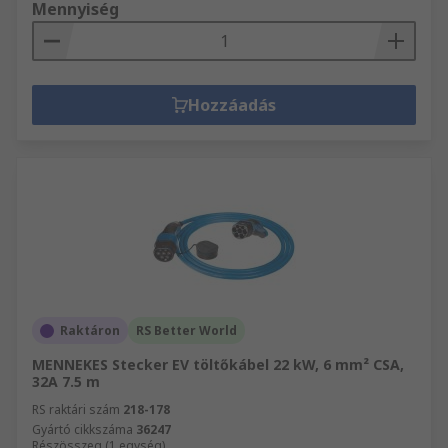
Mennyiség
Hozzáadás
Raktáron
RS Better World
MENNEKES Stecker EV töltőkábel 22 kW, 6 mm² CSA,
32A 7.5 m
RS raktári szám
218-178
Gyártó cikkszáma
36247
Részösszeg (1 egység)