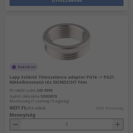
Hozzáadás
Raktáron
Lapp Szűkítő Tömszelence adapter PG16 -> PG21
Nikkelbevonatú réz SKINDICHT Fém
RS raktári szám
243-9090
Gyártó cikkszáma
52003870
Részösszeg (1 csomag / 5 egység)
6031 Ft
(ÁFA nélkül)
6031 Ft/csomag
Mennyiség