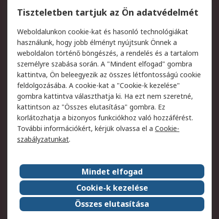
Regisztráció
Szállítás
Tiszteletben tartjuk az Ön adatvédelmét
Termékvisszaküldés
Ütemezett szállítás
Weboldalunkon cookie-kat és hasonló technológiákat
Szolgáltatások
használunk, hogy jobb élményt nyújtsunk Önnek a
weboldalon történő böngészés, a rendelés és a tartalom
Jogi
személyre szabása során. A "Mindent elfogad" gombra
kattintva, Ön beleegyezik az összes létfontosságú cookie
Adatvédelmi
Az RS értékesítési
feldolgozásába. A cookie-kat a "Cookie-k kezelése"
szabályzat
feltételei
gombra kattintva választhatja ki. Ha ezt nem szeretné,
Cookie szabályzat
Email biztonság
kattintson az "Összes elutasítása" gombra. Ez
Webhelyre vonatkozó
Weboldal felhasználói
korlátozhatja a bizonyos funkciókhoz való hozzáférést.
feltételek
szabályzata
További információkért, kérjük olvassa el a
Cookie-
szabályzatunkat
.
Rólunk
Mindet elfogad
Kapcsolat
Képviseletek
Rólunk
Vállalatcsoport
Cookie-k kezelése
Karrier
Díjak és elismerések
Összes elutasítása
ESG globális célok