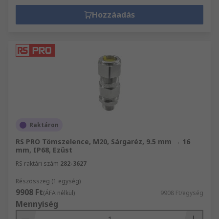
Hozzáadás
Raktáron
RS PRO Tömszelence, M20, Sárgaréz, 9.5 mm → 16
mm, IP68, Ezüst
RS raktári szám
282-3627
Részösszeg (1 egység)
9908 Ft
(ÁFA nélkül)
9908 Ft/egység
Mennyiség