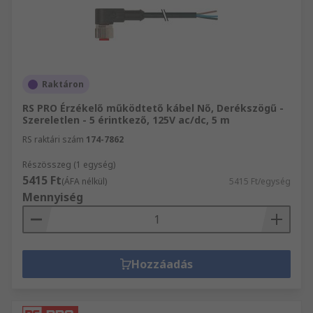
Raktáron
RS PRO Érzékelő működtető kábel Nő, Derékszögű -
Szereletlen - 5 érintkező, 125V ac/dc, 5 m
RS raktári szám
174-7862
Részösszeg (1 egység)
5415 Ft
(ÁFA nélkül)
5415 Ft/egység
Mennyiség
Hozzáadás