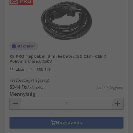
Raktáron
RS PRO Tápkábel, 3 m, Fekete, IEC C13 - CEE 7
Polivinil-klorid, 250V
RS raktári szám
558-949
Részösszeg (1 egység)
5344 Ft
(ÁFA nélkül)
5344 Ft/egység
Mennyiség
Hozzáadás