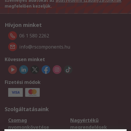
személyes adatokat az
adatvédelmi szabályzatunknak
megfelelően kezeljük.
Hívjon minket
06 1 580 2262
info@rscomponents.hu
Kövessen minket
Fizetési módok
Szolgáltatásaink
Csomag
Nagyértékű
nyomonkövetése
megrendelések