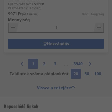
Gyártó cikkszáma
533131
Részösszeg (1 egység)
9971 Ft
(ÁFA nélkül)
9971 Ft/egység
Mennyiség
Hozzáadás
1
2
3
3949
Találatok száma oldalanként
20
50
100
Vissza a tetejére
Kapcsolódó linkek