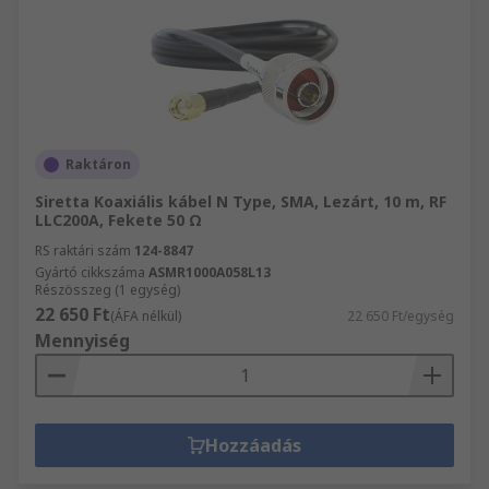
Raktáron
Siretta Koaxiális kábel N Type, SMA, Lezárt, 10 m, RF
LLC200A, Fekete 50 Ω
RS raktári szám
124-8847
Gyártó cikkszáma
ASMR1000A058L13
Részösszeg (1 egység)
22 650 Ft
(ÁFA nélkül)
22 650 Ft/egység
Mennyiség
Hozzáadás