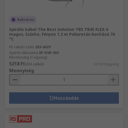
Raktáron
Spirális kábel The Best Solution TBS TB45 FLEX 4
magos, Szürke, Fényes 1.2 m Poliuretán borítású 70
°C
RS raktári szám
283-6029
Gyártó cikkszáma
SP-DSR-003
Részösszeg (1 egység)
5218 Ft
(ÁFA nélkül)
5218 Ft/egység
Mennyiség
Hozzáadás