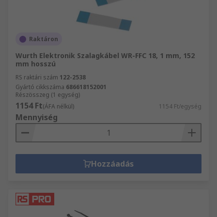
Raktáron
Wurth Elektronik Szalagkábel WR-FFC 18, 1 mm, 152
mm hosszú
RS raktári szám
122-2538
Gyártó cikkszáma
686618152001
Részösszeg (1 egység)
1154 Ft
(ÁFA nélkül)
1154 Ft/egység
Mennyiség
Hozzáadás