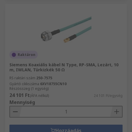
Raktáron
Siemens Koaxiális kábel N Type, RP-SMA, Lezárt, 10
m, IWLAN, Türkizkék 50 Ω
RS raktári szám
250-7575
Gyártó cikkszáma
6XV18755CN10
Részösszeg (1 egység)
24 101 Ft
(ÁFA nélkül)
24 101 Ft/egység
Mennyiség
Hozzáadás