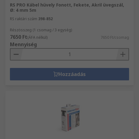
RS PRO Kábel hüvely Fonott, Fekete, Akril üvegszál,
Ø: 4 mm 5m
RS raktári szám
398-852
Részösszeg (1 csomag / 3 egység)
7650 Ft
(ÁFA nélkül)
7650 Ft/csomag
Mennyiség
Hozzáadás