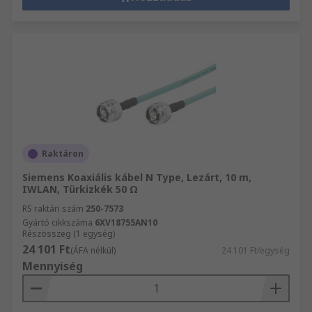
Raktáron
Siemens Koaxiális kábel N Type, Lezárt, 10 m,
IWLAN, Türkizkék 50 Ω
RS raktári szám
250-7573
Gyártó cikkszáma
6XV18755AN10
Részösszeg (1 egység)
24 101 Ft
(ÁFA nélkül)
24 101 Ft/egység
Mennyiség