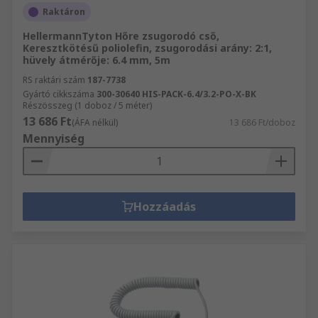
Raktáron
HellermannTyton Hőre zsugorodó cső,
Keresztkötésű poliolefin, zsugorodási arány: 2:1,
hüvely átmérője: 6.4 mm, 5m
RS raktári szám
187-7738
Gyártó cikkszáma
300-30640 HIS-PACK-6.4/3.2-PO-X-BK
Részösszeg (1 doboz / 5 méter)
13 686 Ft
(ÁFA nélkül)
13 686 Ft/doboz
Mennyiség
Hozzáadás