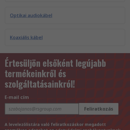
Optikai audiokábel
Koaxiális kábel
Értesüljön elsőként legújabb
termékeinkről és
szolgáltatásainkról!
E-mail cím
Feliratkozás
A levelezőlistára való feliratkozáskor megadott