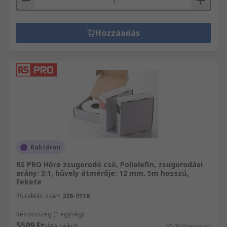
Hozzáadás
Raktáron
RS PRO Hőre zsugorodó cső, Poliolefin, zsugorodási
arány: 3:1, hüvely átmérője: 12 mm, 5m hosszú,
Fekete
RS raktári szám
226-9118
Részösszeg (1 egység)
5509 Ft
(ÁFA nélkül)
5509 Ft/egység