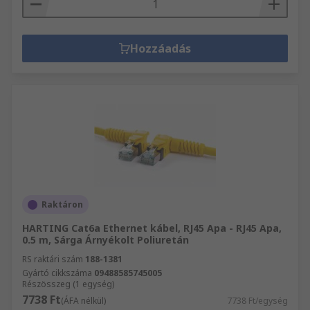
Hozzáadás
Raktáron
HARTING Cat6a Ethernet kábel, RJ45 Apa - RJ45 Apa,
0.5 m, Sárga Árnyékolt Poliuretán
RS raktári szám
188-1381
Gyártó cikkszáma
09488585745005
Részösszeg (1 egység)
7738 Ft
(ÁFA nélkül)
7738 Ft/egység