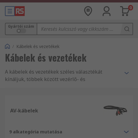
0
Gyártói szám
/
Kábelek és vezetékek
Kábelek és vezetékek
A kábelek és vezetékek széles választékát
kínáljuk, többek között vezérlő- és
műszerkábeleket, ethernet-kábeleket és
berendezés-vezetékeket. Itt speciális
halogénmentes kábeleket, többek között
hangszórókábelt, koaxiális kábelt, valamint
AV-kábelek
üvegszálas, szalag- és magas hőmérsékletű
kábeleket is talál. Minden szükséges tartozékot
raktáron tartunk a hőre zsugorodó és egyéb
9 alkategória mutatása