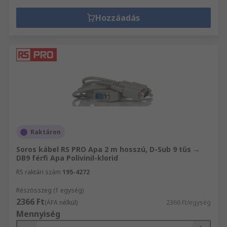
Hozzáadás
Raktáron
Soros kábel RS PRO Apa 2 m hosszú, D-Sub 9 tűs →
DB9 férfi Apa Polivinil-klorid
RS raktári szám
195-4272
Részösszeg (1 egység)
2366 Ft
(ÁFA nélkül)
2366 Ft/egység
Mennyiség