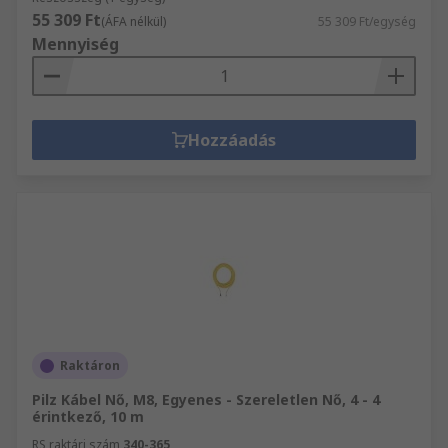
55 309 Ft
(ÁFA nélkül)
55 309 Ft/egység
Mennyiség
Hozzáadás
Raktáron
Pilz Kábel Nő, M8, Egyenes - Szereletlen Nő, 4 - 4
érintkező, 10 m
RS raktári szám
340-365