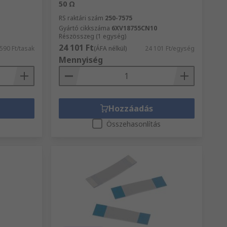
50 Ω
RS raktári szám
250-7575
Gyártó cikkszáma
6XV18755CN10
Részösszeg (1 egység)
24 101 Ft
590 Ft/tasak
(ÁFA nélkül)
24 101 Ft/egység
Mennyiség
Hozzáadás
s
Összehasonlítás