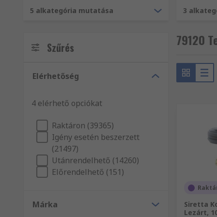
hálózati és telekommunikációs alkalmazásokhoz.
5 alkategória mutatása
3 alkate
79120 T
Szűrés
Elérhetőség
4 elérhető opciókat
Raktáron (39365)
Igény esetén beszerzett
(21497)
Utánrendelhető (14260)
Előrendelhető (151)
Raktá
Márka
Siretta K
Lezárt, 1