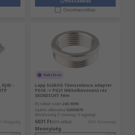
Hozzáadás
s
Összehasonlítás
Raktáron
 RJ45 -
Lapp Szűkítő Tömszelence adapter
/UTP
PG16 -> PG21 Nikkelbevonatú réz
SKINDICHT Fém
RS raktári szám
243-9090
Gyártó cikkszáma
52003870
Részösszeg (1 csomag / 5 egység)
6031 Ft
1 Ft/egység
(ÁFA nélkül)
6031 Ft/csomag
Mennyiség