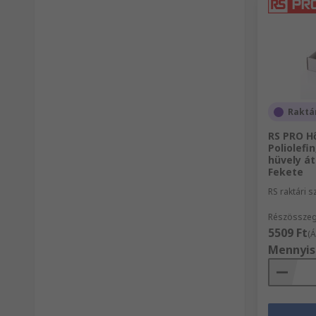
Raktá
RS PRO H
Poliolefi
hüvely á
Fekete
RS raktári 
Részösszeg
5509 Ft
(Á
Mennyis