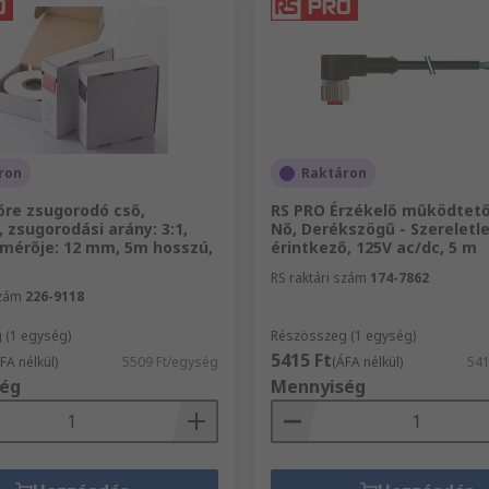
ron
Raktáron
őre zsugorodó cső,
RS PRO Érzékelő működtető
n, zsugorodási arány: 3:1,
Nő, Derékszögű - Szereletle
tmérője: 12 mm, 5m hosszú,
érintkező, 125V ac/dc, 5 m
RS raktári szám
174-7862
szám
226-9118
 (1 egység)
Részösszeg (1 egység)
5415 Ft
FA nélkül)
5509 Ft/egység
(ÁFA nélkül)
541
ég
Mennyiség