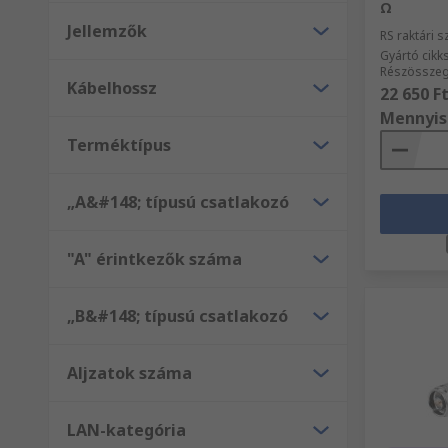
Ω
Jellemzők
RS raktári 
Gyártó cik
Részösszeg
Kábelhossz
22 650 F
Mennyis
Terméktípus
„A&#148; típusú csatlakozó
"A" érintkezők száma
„B&#148; típusú csatlakozó
Aljzatok száma
LAN-kategória