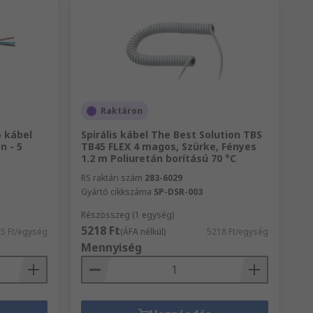
Raktáron
 kábel
Spirális kábel The Best Solution TBS
n - 5
TB45 FLEX 4 magos, Szürke, Fényes
1.2 m Poliuretán borítású 70 °C
RS raktári szám
283-6029
Gyártó cikkszáma
SP-DSR-003
Részösszeg (1 egység)
5218 Ft
5 Ft/egység
(ÁFA nélkül)
5218 Ft/egység
Mennyiség