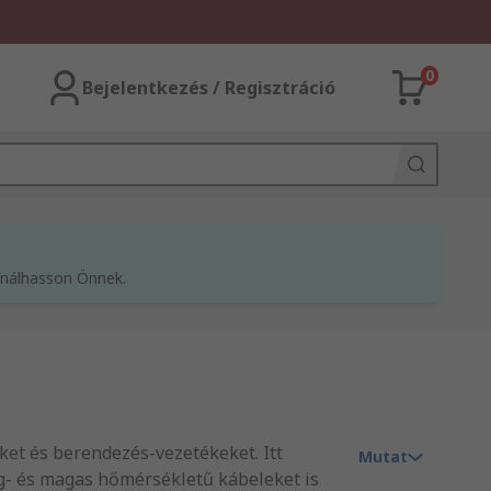
0
Bejelentkezés / Regisztráció
kínálhasson Önnek.
ket és berendezés-vezetékeket. Itt
Mutat
ag- és magas hőmérsékletű kábeleket is