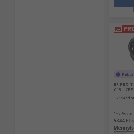
Raktá
RS PRO Tá
C13 - CEE 
RS raktári 
Részösszeg
5344 Ft
(Á
Mennyis