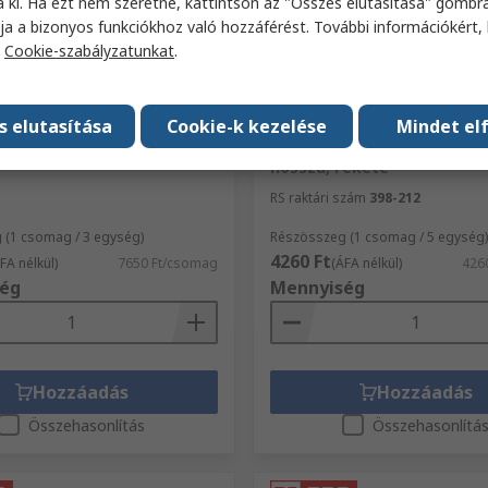
a ki. Ha ezt nem szeretné, kattintson az "Összes elutasítása" gombra
ja a bizonyos funkciókhoz való hozzáférést. További információkért, 
a
Cookie-szabályzatunkat
.
ron
Raktáron
bel hüvely Fonott, Fekete,
RS PRO Hőre zsugorodó cső
s elutasítása
Cookie-k kezelése
Mindet el
gszál, Ø: 4 mm 5m
Poliolefin, zsugorodási arány
hüvely átmérője: 2.4 mm, 1
szám
398-852
hosszú, Fekete
RS raktári szám
398-212
 (1 csomag / 3 egység)
Részösszeg (1 csomag / 5 egység)
4260 Ft
FA nélkül)
7650 Ft/csomag
(ÁFA nélkül)
426
ég
Mennyiség
Hozzáadás
Hozzáadás
Összehasonlítás
Összehasonlítá