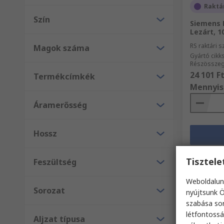
Raktá
Szín
Siemens K
Lezárt, 1
RS raktári 
Magok száma
Gyártó cik
Részösszeg
24 101 F
Termékcímkék
Mennyis
Áramerősség
Hossz
Tisztel
Feszültség
Weboldalun
Sorozat
nyújtsunk Ö
szabása sor
létfontossá
Aljzat típusa