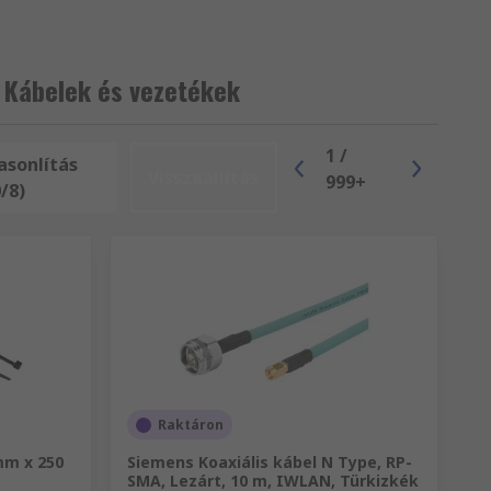
 Kábelek és vezetékek
1
/
asonlítás
Visszaállítás
999+
0/8)
Raktáron
mm x 250
Siemens Koaxiális kábel N Type, RP-
SMA, Lezárt, 10 m, IWLAN, Türkizkék