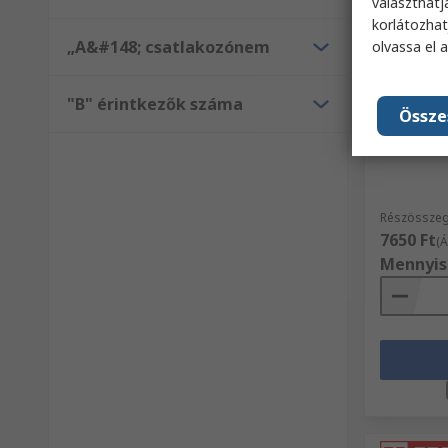
választhatj
korlátozhat
„A&#148; csatlakozónem
olvassa el 
Raktá
"B" érintkezők száma
RS PRO Ká
Össze
Akril üve
RS raktári 
Részösszeg
7650 Ft
(Á
Mennyis