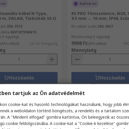
ron
Raktáron
oaxiális kábel N Type,
RS PRO Tömszelence, M20, 
0 m, IWLAN, Türkizkék 50 Ω
9.5 mm → 16 mm, IP68, Ezü
szám
250-7573
RS raktári szám
282-3627
kszáma
6XV18755AN10
 (1 egység)
Részösszeg (1 egység)
t
9908 Ft
(ÁFA nélkül)
24 101 Ft/egység
(ÁFA nélkül)
990
ég
Mennyiség
Hozzáadás
Hozzáadás
Összehasonlítás
Összehasonlítá
etben tartjuk az Ön adatvédelmét
kon cookie-kat és hasonló technológiákat használunk, hogy jobb él
nnek a weboldalon történő böngészés, a rendelés és a tartalom sz
án. A "Mindent elfogad" gombra kattintva, Ön beleegyezik az össze
gú cookie feldolgozásába. A cookie-kat a "Cookie-k kezelése" gombr