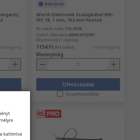
Raktáron
Sárgaréz,
Wurth Elektronik Szalagkábel WR-
st
FFC 18, 1 mm, 152 mm hosszú
RS raktári szám
122-2538
Gyártó cikkszáma
686618152001
Részösszeg (1 egység)
1154 Ft
8 Ft/egység
(ÁFA nélkül)
1154 Ft/egység
Mennyiség
Hozzáadás
s
Összehasonlítás
ményt
emélyre
s
a kattintva