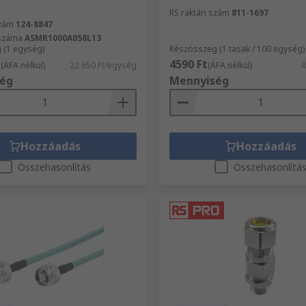
RS raktári szám
811-1697
szám
124-8847
kszáma
ASMR1000A058L13
 (1 egység)
Részösszeg (1 tasak / 100 egység)
t
4590 Ft
(ÁFA nélkül)
22 650 Ft/egység
(ÁFA nélkül)
4
ég
Mennyiség
Hozzáadás
Hozzáadás
Összehasonlítás
Összehasonlítá