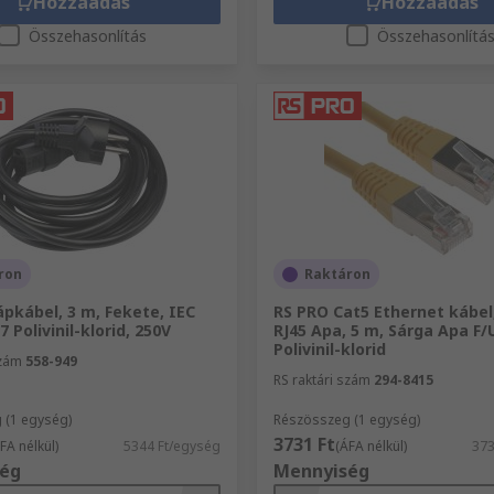
Hozzáadás
Hozzáadás
Összehasonlítás
Összehasonlítá
ron
Raktáron
pkábel, 3 m, Fekete, IEC
RS PRO Cat5 Ethernet kábel,
7 Polivinil-klorid, 250V
RJ45 Apa, 5 m, Sárga Apa F
Polivinil-klorid
szám
558-949
RS raktári szám
294-8415
 (1 egység)
Részösszeg (1 egység)
3731 Ft
FA nélkül)
5344 Ft/egység
(ÁFA nélkül)
373
ég
Mennyiség