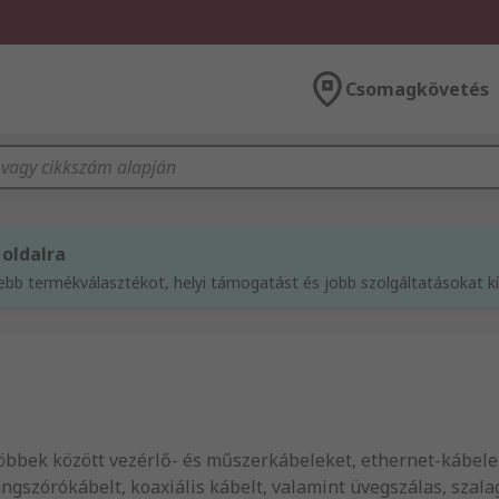
Csomagkövetés
 oldalra
sebb termékválasztékot, helyi támogatást és jobb szolgáltatásokat 
többek között vezérlő- és műszerkábeleket, ethernet-kábele
ngszórókábelt, koaxiális kábelt, valamint üvegszálas, szal