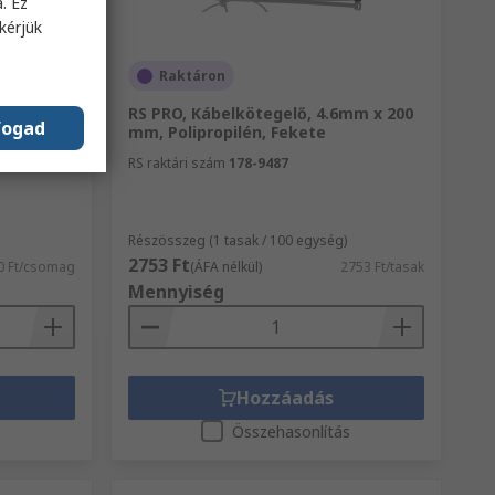
. Ez
kérjük
Raktáron
,
RS PRO, Kábelkötegelő, 4.6mm x 200
fogad
: 2:1,
mm, Polipropilén, Fekete
.2m
RS raktári szám
178-9487
Részösszeg (1 tasak / 100 egység)
2753 Ft
0 Ft/csomag
(ÁFA nélkül)
2753 Ft/tasak
Mennyiség
Hozzáadás
s
Összehasonlítás