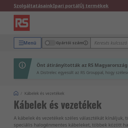
Szolgáltatásaink
Ipari portál
Új termékek
Menü
Gyártói szám
Önt átirányították az RS Magyarország
A Distrelec egyesült az RS Grouppal, hogy széle
/
Kábelek és vezetékek
Kábelek és vezetékek
A kábelek és vezetékek széles választékát kínáljuk, 
speciális halogénmentes kábeleket, többek között ha