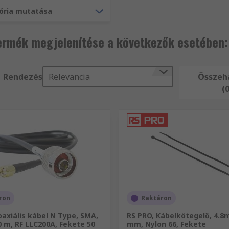
gória mutatása
ermék megjelenítése a következők esetében:
Rendezés
Relevancia
Összeh
(
ron
Raktáron
oaxiális kábel N Type, SMA,
RS PRO, Kábelkötegelő, 4.8
0 m, RF LLC200A, Fekete 50
mm, Nylon 66, Fekete