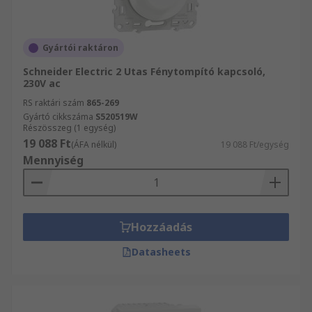
Gyártói raktáron
Schneider Electric 2 Utas Fénytompító kapcsoló,
230V ac
RS raktári szám
865-269
Gyártó cikkszáma
S520519W
Részösszeg (1 egység)
19 088 Ft
(ÁFA nélkül)
19 088 Ft/egység
Mennyiség
Hozzáadás
Datasheets