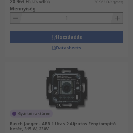
20 963 Ft
(ÁFA nélkül)
20 963 Ft/egység
Mennyiség
Hozzáadás
Datasheets
Gyártói raktáron
Busch Jaeger - ABB 1 Utas 2 Aljzatos Fénytompító
betét, 315 W, 230V