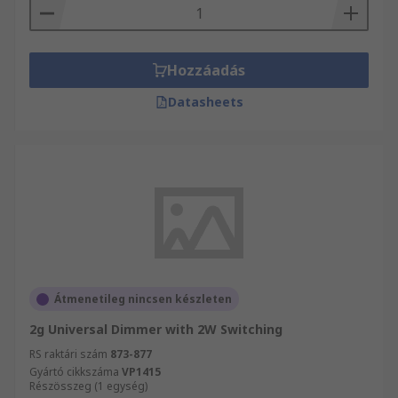
Hozzáadás
Datasheets
Átmenetileg nincsen készleten
2g Universal Dimmer with 2W Switching
RS raktári szám
873-877
Gyártó cikkszáma
VP1415
Részösszeg (1 egység)