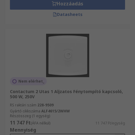
Hozzáadás
Datasheets
Nem elérhet_
Contactum 2 Utas 1 Aljzatos Fénytompító kapcsoló,
500 W, 250V
RS raktári szám
228-9509
Gyártó cikkszáma
ALF4615/2WHW
Részösszeg (1 egység)
11 747 Ft
(ÁFA nélkül)
11 747 Ft/egység
Mennyiség