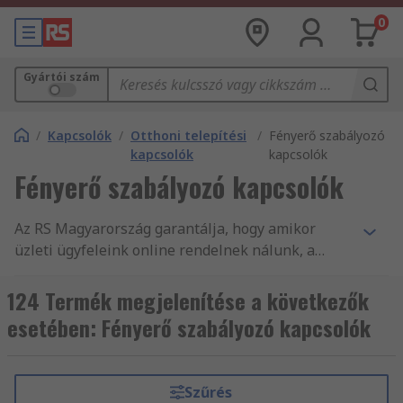
0
Gyártói szám
/
Kapcsolók
/
Otthoni telepítési
/
Fényerő szabályozó
kapcsolók
kapcsolók
Fényerő szabályozó kapcsolók
Az RS Magyarország garantálja, hogy amikor
üzleti ügyfeleink online rendelnek nálunk, a
legkiválóbb minőségű, és a munkavédelmi
szabványoknak megfelelő termékeket vásárolják.
124 Termék megjelenítése a következők
A vevőszolgálatunk magas minőségére méltán
esetében: Fényerő szabályozó kapcsolók
építhetjük hírnevünket. A(z) fénytompító
kapcsolók alkatrészeink és egyéb
világítástechnikai alkatrészek és tartozékok és
Szűrés
világítás árucikkeink teljes terméktartománya az