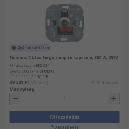
Gyártói raktáron
Siemens 2 Utas Forgó tompító kapcsoló, 500 W, 230V
RS raktári szám
632-094
Gyártó cikkszáma
5TC8275
Részösszeg (1 egység)
39 201 Ft
(ÁFA nélkül)
39 201 Ft/egység
Mennyiség
Hozzáadás
Datasheets