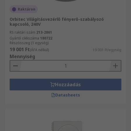
Raktáron
Orbitec Világításvezérlő fényerő-szabályozó
kapcsoló, 240V
RS raktári szám
213-2861
Gyártó cikkszáma
180722
Részösszeg (1 egység)
19 001 Ft
(ÁFA nélkül)
19 001 Ft/egység
Mennyiség
Hozzáadás
Datasheets