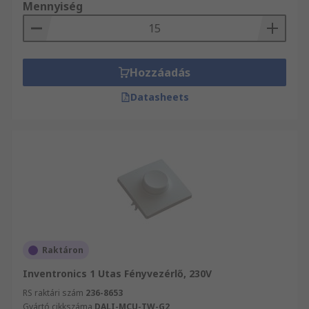
Mennyiség
Hozzáadás
Datasheets
Raktáron
Inventronics 1 Utas Fényvezérlő, 230V
RS raktári szám
236-8653
Gyártó cikkszáma
DALI-MCU-TW-G2