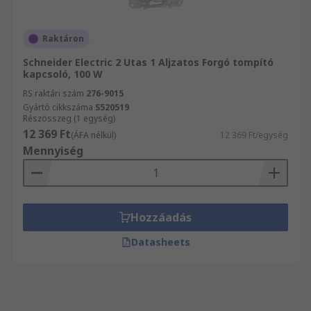
Raktáron
Schneider Electric 2 Utas 1 Aljzatos Forgó tompító
kapcsoló, 100 W
RS raktári szám
276-9015
Gyártó cikkszáma
S520519
Részösszeg (1 egység)
12 369 Ft
(ÁFA nélkül)
12 369 Ft/egység
Mennyiség
Hozzáadás
Datasheets