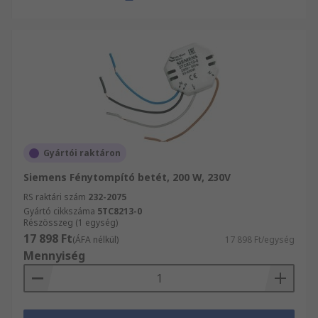
Gyártói raktáron
Siemens Fénytompító betét, 200 W, 230V
RS raktári szám
232-2075
Gyártó cikkszáma
5TC8213-0
Részösszeg (1 egység)
17 898 Ft
(ÁFA nélkül)
17 898 Ft/egység
Mennyiség