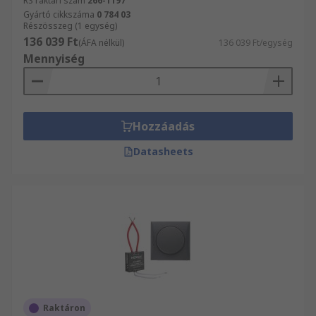
RS raktári szám
266-1197
Gyártó cikkszáma
0 784 03
Részösszeg (1 egység)
136 039 Ft
(ÁFA nélkül)
136 039 Ft/egység
Mennyiség
Hozzáadás
Datasheets
Raktáron