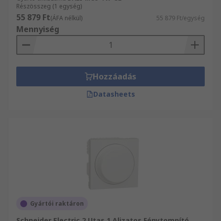
Részösszeg (1 egység)
55 879 Ft
(ÁFA nélkül)
55 879 Ft/egység
Mennyiség
Hozzáadás
Datasheets
Gyártói raktáron
Schneider Electric 2 Utas 1 Aljzatos Fénytompító