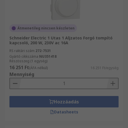
Átmenetileg nincsen készleten
Schneider Electric 1 Utas 1 Aljzatos Forgó tompító
kapcsoló, 200 W, 230V ac 16A
RS raktári szám
272-7531
Gyártó cikkszáma
NU351418
Részösszeg (1 egység)
16 251 Ft
(ÁFA nélkül)
16 251 Ft/egység
Mennyiség
Hozzáadás
Datasheets