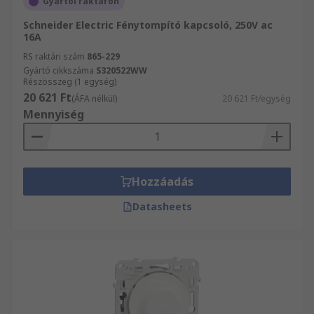
Gyártói raktáron
Schneider Electric Fénytompító kapcsoló, 250V ac
16A
RS raktári szám
865-229
Gyártó cikkszáma
S320522WW
Részösszeg (1 egység)
20 621 Ft
(ÁFA nélkül)
20 621 Ft/egység
Mennyiség
Hozzáadás
Datasheets