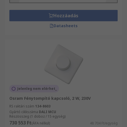
Hozzáadás
Datasheets
Jelenleg nem elérhet_
Osram Fénytompító kapcsoló, 2 W, 230V
RS raktári szám
134-8603
Gyártó cikkszáma
DALI MCU
Részösszeg (1 doboz / 15 egység)
730 553 Ft
(ÁFA nélkül)
48 704 Ft/egység