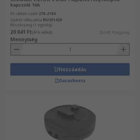
kapcsoló 16A
RS raktári szám
276-2184
Gyártó cikkszáma
NU351420
Részösszeg (1 egység)
20 041 Ft
(ÁFA nélkül)
20 041 Ft/egység
Mennyiség
Hozzáadás
Datasheets