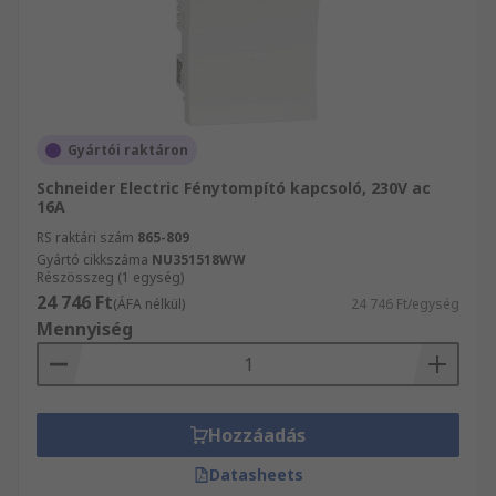
Gyártói raktáron
Schneider Electric Fénytompító kapcsoló, 230V ac
16A
RS raktári szám
865-809
Gyártó cikkszáma
NU351518WW
Részösszeg (1 egység)
24 746 Ft
(ÁFA nélkül)
24 746 Ft/egység
Mennyiség
Hozzáadás
Datasheets