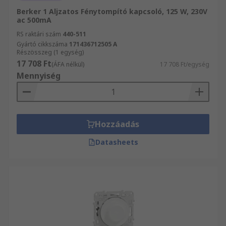
Berker 1 Aljzatos Fénytompító kapcsoló, 125 W, 230V
ac 500mA
RS raktári szám
440-511
Gyártó cikkszáma
171436712505 A
Részösszeg (1 egység)
17 708 Ft
(ÁFA nélkül)
17 708 Ft/egység
Mennyiség
Hozzáadás
Datasheets