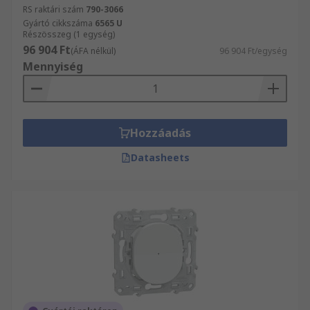
RS raktári szám
790-3066
Gyártó cikkszáma
6565 U
Részösszeg (1 egység)
96 904 Ft
(ÁFA nélkül)
96 904 Ft/egység
Mennyiség
Hozzáadás
Datasheets