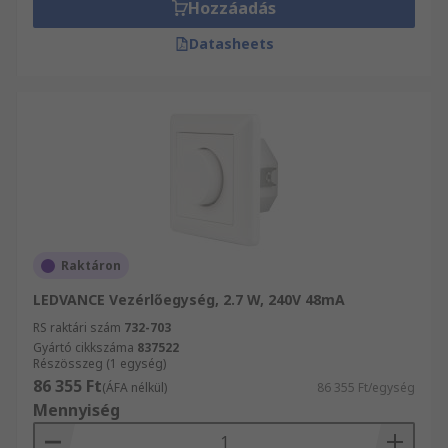
Hozzáadás
Datasheets
Raktáron
LEDVANCE Vezérlőegység, 2.7 W, 240V 48mA
RS raktári szám
732-703
Gyártó cikkszáma
837522
Részösszeg (1 egység)
86 355 Ft
(ÁFA nélkül)
86 355 Ft/egység
Mennyiség