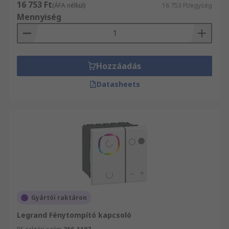
16 753 Ft
(ÁFA nélkül)
16 753 Ft/egység
Mennyiség
Hozzáadás
Datasheets
Gyártói raktáron
Legrand Fénytompító kapcsoló