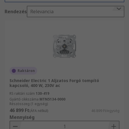
üzletág legkörültekintőbben készletezett
Rendezés
Relevancia
termékvonalai. Nagy hatékonyságú kiszállítási
szolgáltatásunk segítségével a(z) fénytompító
kapcsolók termékei akkor jutnak el Önhöz,
amikor szüksége van rájuk.
Raktáron
Schneider Electric 1 Aljzatos Forgó tompító
kapcsoló, 400 W, 230V ac
RS raktári szám
130-419
Gyártó cikkszáma
MTN5134-0000
Részösszeg (1 egység)
46 899 Ft
(ÁFA nélkül)
46 899 Ft/egység
Mennyiség