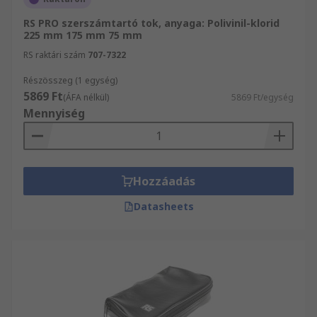
RS PRO szerszámtartó tok, anyaga: Polivinil-klorid
225 mm 175 mm 75 mm
RS raktári szám
707-7322
Részösszeg (1 egység)
5869 Ft
(ÁFA nélkül)
5869 Ft/egység
Mennyiség
Hozzáadás
Datasheets