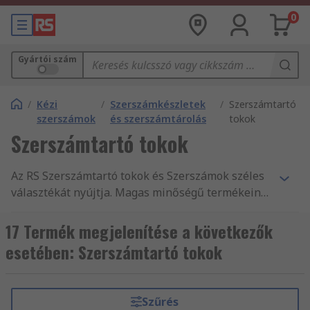
0
Gyártói szám
/
Kézi
/
Szerszámkészletek
/
Szerszámtartó
szerszámok
és szerszámtárolás
tokok
Szerszámtartó tokok
Az RS Szerszámtartó tokok és Szerszámok széles
választékát nyújtja. Magas minőségű termékeink
és szolgáltatásaink, valamint több mint 550 000
másnap szállítható termékünk csupán egy pár
17 Termék megjelenítése a következők
indok arra, hogy vevőink világszerte 160
esetében: Szerszámtartó tokok
országból rendszeresen vásárolnak online az RS-
től. Ügyfeleink a raktáron levő Szerszámok
esetében profitálhatnak másnapi szállítási
Szűrés
szolgáltatásunkból. Biztos lehet abban, hogy