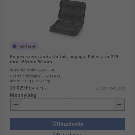
Raktáron
Knipex szerszámtartó tok, anyaga: Poliészter 215
mm 160 mm 50 mm
RS raktári szám
272-8854
Gyártó cikkszáma
00 20 16 LE
Részösszeg (1 egység)
23 029 Ft
(ÁFA nélkül)
23 029 Ft/egység
Mennyiség
Hozzáadás
Datasheets