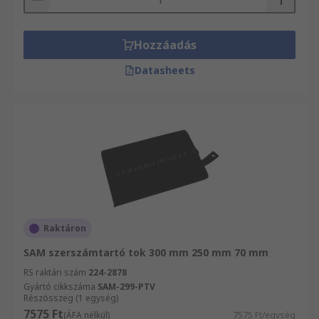
Hozzáadás
Datasheets
Raktáron
SAM szerszámtartó tok 300 mm 250 mm 70 mm
RS raktári szám
224-2878
Gyártó cikkszáma
SAM-299-PTV
Részösszeg (1 egység)
7575 Ft
(ÁFA nélkül)
7575 Ft/egység