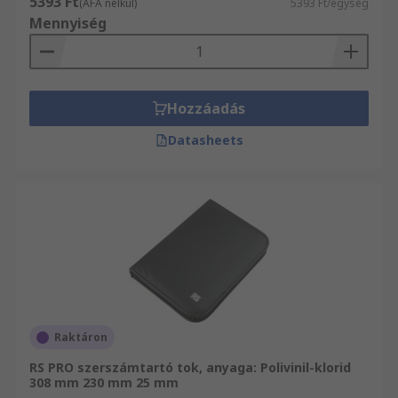
5393 Ft
(ÁFA nélkül)
5393 Ft/egység
Mennyiség
Hozzáadás
Datasheets
Raktáron
RS PRO szerszámtartó tok, anyaga: Polivinil-klorid
308 mm 230 mm 25 mm