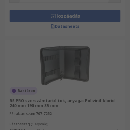
Szerszámkészletek és szerszámtárolás átfogó
kínálatát megtalálja. Amennyiben a termékeket
vagy szolgáltatásainkat illető kérdései vannak,
Hozzáadás
forduljon bizalommal ügyfélszolgálatunkhoz.
Datasheets
Segítőkész kollégáink örömmel állnak az Ön
rendelkezésére.
Raktáron
RS PRO szerszámtartó tok, anyaga: Polivinil-klorid
240 mm 190 mm 35 mm
RS raktári szám
707-7252
Részösszeg (1 egység)