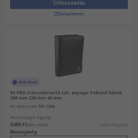
Hozzáadás
Datasheets
Raktáron
RS PRO szerszámtartó tok, anyaga: Polivinil-klorid
308 mm 220 mm 40 mm
RS raktári szám
707-7256
Részösszeg (1 egység)
6480 Ft
(ÁFA nélkül)
6480 Ft/egység
Mennyiség