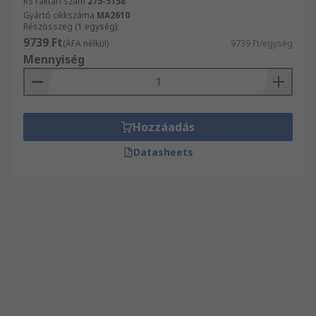
RS raktári szám
275-5158
Gyártó cikkszáma
MA2610
Részösszeg (1 egység)
9739 Ft
(ÁFA nélkül)
9739 Ft/egység
Mennyiség
Hozzáadás
Datasheets