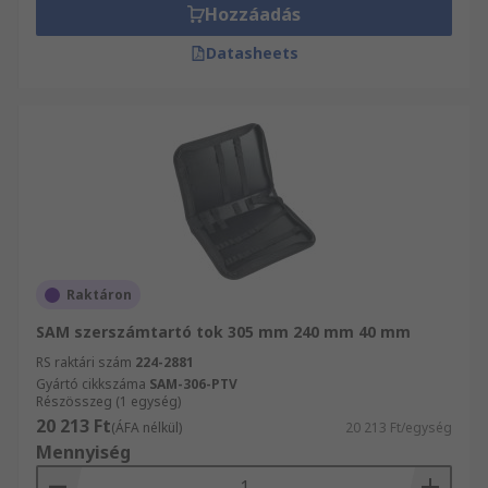
Hozzáadás
Datasheets
Raktáron
SAM szerszámtartó tok 305 mm 240 mm 40 mm
RS raktári szám
224-2881
Gyártó cikkszáma
SAM-306-PTV
Részösszeg (1 egység)
20 213 Ft
(ÁFA nélkül)
20 213 Ft/egység
Mennyiség