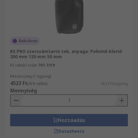
Raktáron
RS PRO szerszámtartó tok, anyaga: Polivinil-klorid
200 mm 120 mm 50 mm
RS raktári szám
707-7319
Részösszeg (1 egység)
4523 Ft
(ÁFA nélkül)
4523 Ft/egység
Mennyiség
Hozzáadás
Datasheets