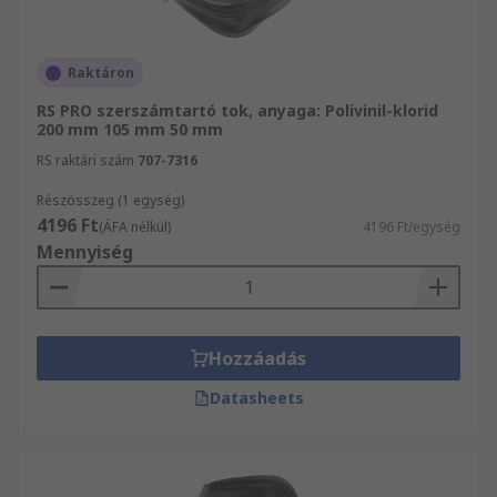
Raktáron
RS PRO szerszámtartó tok, anyaga: Polivinil-klorid
200 mm 105 mm 50 mm
RS raktári szám
707-7316
Részösszeg (1 egység)
4196 Ft
(ÁFA nélkül)
4196 Ft/egység
Mennyiség
Hozzáadás
Datasheets