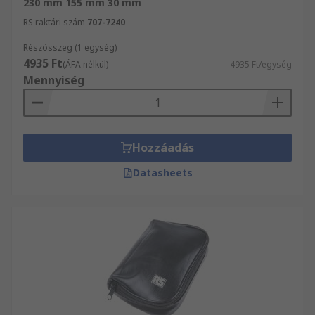
230 mm 155 mm 30 mm
RS raktári szám
707-7240
Részösszeg (1 egység)
4935 Ft
(ÁFA nélkül)
4935 Ft/egység
Mennyiség
Hozzáadás
Datasheets