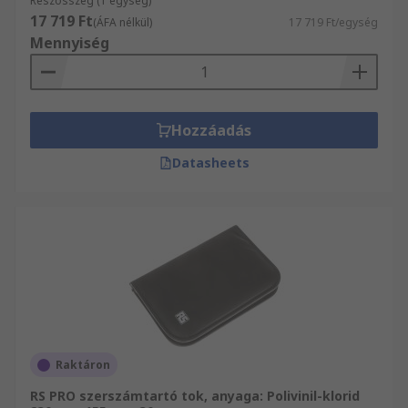
Részösszeg (1 egység)
17 719 Ft
(ÁFA nélkül)
17 719 Ft/egység
Mennyiség
Hozzáadás
Datasheets
Raktáron
RS PRO szerszámtartó tok, anyaga: Polivinil-klorid