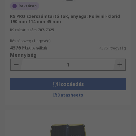
Raktáron
RS PRO szerszámtartó tok, anyaga: Polivinil-klorid
190 mm 114 mm 45 mm
RS raktári szám
707-7325
Részösszeg (1 egység)
4376 Ft
(ÁFA nélkül)
4376 Ft/egység
Mennyiség
Hozzáadás
Datasheets