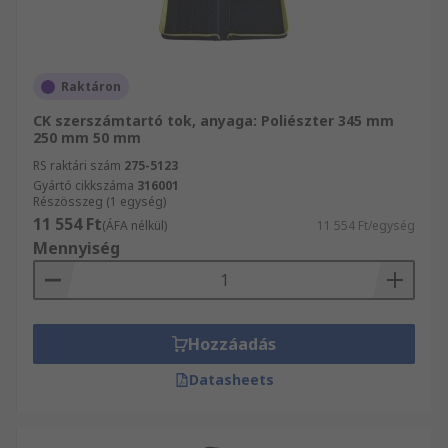
Raktáron
CK szerszámtartó tok, anyaga: Poliészter 345 mm
250 mm 50 mm
RS raktári szám
275-5123
Gyártó cikkszáma
316001
Részösszeg (1 egység)
11 554 Ft
(ÁFA nélkül)
11 554 Ft/egység
Mennyiség
Hozzáadás
Datasheets