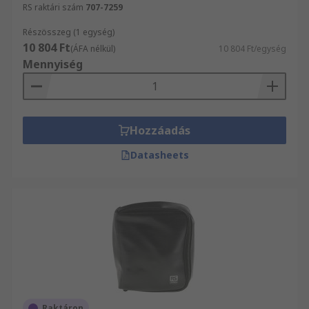
RS raktári szám
707-7259
Részösszeg (1 egység)
10 804 Ft
(ÁFA nélkül)
10 804 Ft/egység
Mennyiség
Hozzáadás
Datasheets
Raktáron