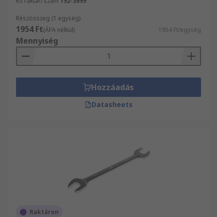
RS raktári szám
192-3699
Részösszeg (1 egység)
1954 Ft
(ÁFA nélkül)
1954 Ft/egység
Mennyiség
Hozzáadás
Datasheets
Raktáron