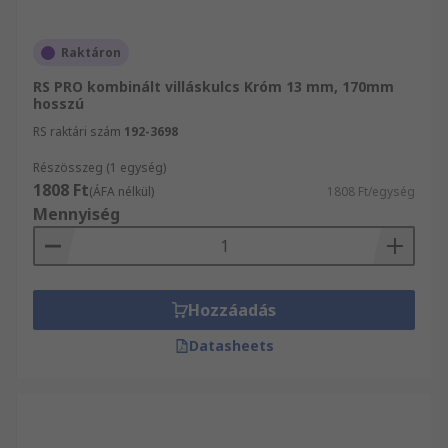
Raktáron
RS PRO kombinált villáskulcs Króm 13 mm, 170mm
hosszú
RS raktári szám
192-3698
Részösszeg (1 egység)
1808 Ft
(ÁFA nélkül)
1808 Ft/egység
Mennyiség
Hozzáadás
Datasheets