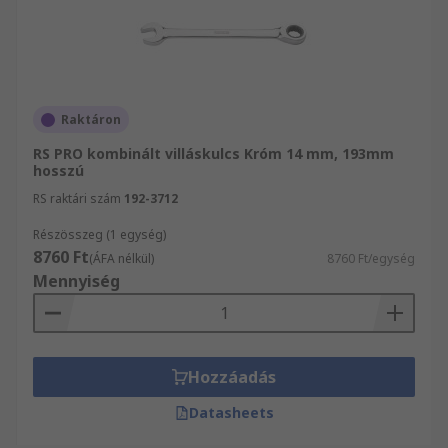
Raktáron
RS PRO kombinált villáskulcs Króm 14 mm, 193mm
hosszú
RS raktári szám
192-3712
Részösszeg (1 egység)
8760 Ft
(ÁFA nélkül)
8760 Ft/egység
Mennyiség
Hozzáadás
Datasheets