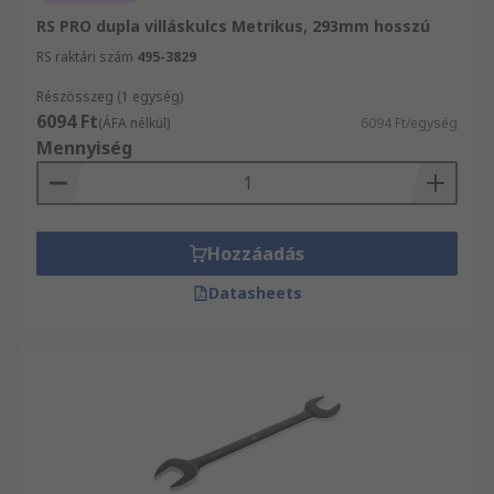
RS PRO dupla villáskulcs Metrikus, 293mm hosszú
RS raktári szám
495-3829
Részösszeg (1 egység)
6094 Ft
(ÁFA nélkül)
6094 Ft/egység
Mennyiség
Hozzáadás
Datasheets