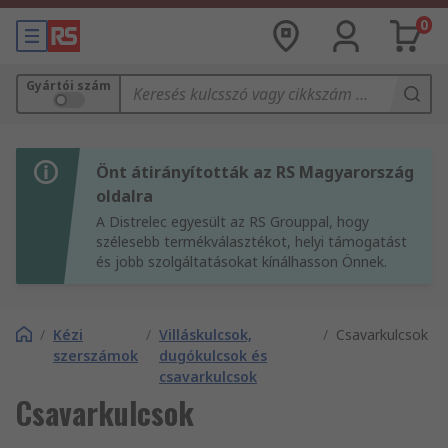
0
Gyártói szám
Önt átirányították az RS Magyarország
oldalra
A Distrelec egyesült az RS Grouppal, hogy
szélesebb termékválasztékot, helyi támogatást
és jobb szolgáltatásokat kínálhasson Önnek.
/
Kézi
/
Villáskulcsok,
/
Csavarkulcsok
szerszámok
dugókulcsok és
csavarkulcsok
Csavarkulcsok