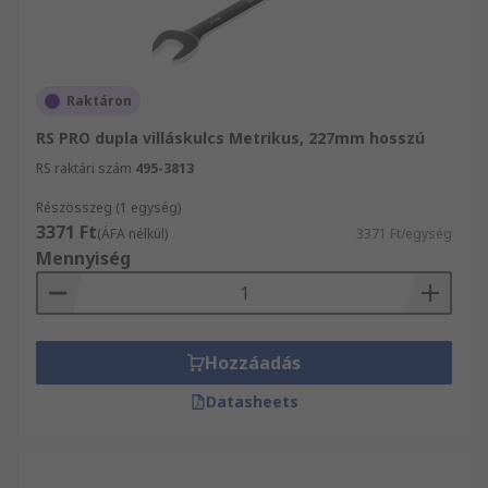
Raktáron
RS PRO dupla villáskulcs Metrikus, 227mm hosszú
RS raktári szám
495-3813
Részösszeg (1 egység)
3371 Ft
(ÁFA nélkül)
3371 Ft/egység
Mennyiség
Hozzáadás
Datasheets