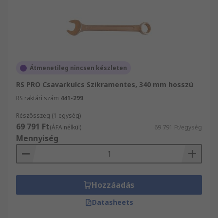
Átmenetileg nincsen készleten
RS PRO Csavarkulcs Szikramentes, 340 mm hosszú
RS raktári szám
441-299
Részösszeg (1 egység)
69 791 Ft
(ÁFA nélkül)
69 791 Ft/egység
Mennyiség
Hozzáadás
Datasheets