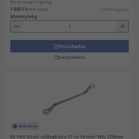
Részösszeg (1 egység)
1440 Ft
(ÁFA nélkül)
1440 Ft/egység
Mennyiség
Hozzáadás
Datasheets
Raktáron
RS PRO Eltolt csillagkulcs 17 to 19 mm² NO, 270mm