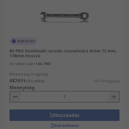
Raktáron
RS PRO Kombinált racsnis csavarkulcs Króm 13 mm,
178mm hosszú
RS raktári szám
144-7961
Részösszeg (1 egység)
6874 Ft
(ÁFA nélkül)
6874 Ft/egység
Mennyiség
Hozzáadás
Datasheets