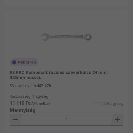
Raktáron
RS PRO Kombinált racsnis csavarkulcs 24 mm,
325mm hosszú
RS raktári szám
487-270
Részösszeg (1 egység)
11 119 Ft
(ÁFA nélkül)
11 119 Ft/egység
Mennyiség