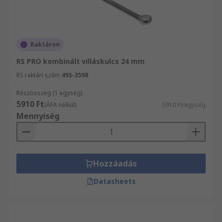
Raktáron
RS PRO kombinált villáskulcs 24 mm
RS raktári szám
495-3598
Részösszeg (1 egység)
5910 Ft
(ÁFA nélkül)
5910 Ft/egység
Mennyiség
Hozzáadás
Datasheets