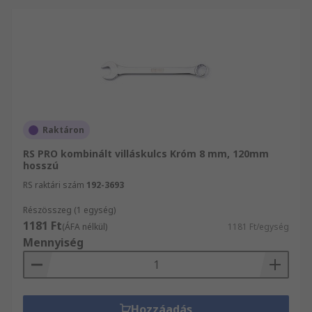
Raktáron
RS PRO kombinált villáskulcs Króm 8 mm, 120mm
hosszú
RS raktári szám
192-3693
Részösszeg (1 egység)
1181 Ft
(ÁFA nélkül)
1181 Ft/egység
Mennyiség
Hozzáadás