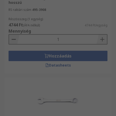
hosszú
RS raktári szám
495-3908
Részösszeg (1 egység)
4744 Ft
(ÁFA nélkül)
4744 Ft/egység
Mennyiség
Hozzáadás
Datasheets