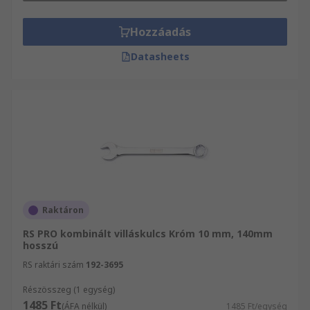
Hozzáadás
Datasheets
Raktáron
RS PRO kombinált villáskulcs Króm 10 mm, 140mm
hosszú
RS raktári szám
192-3695
Részösszeg (1 egység)
1485 Ft
(ÁFA nélkül)
1485 Ft/egység