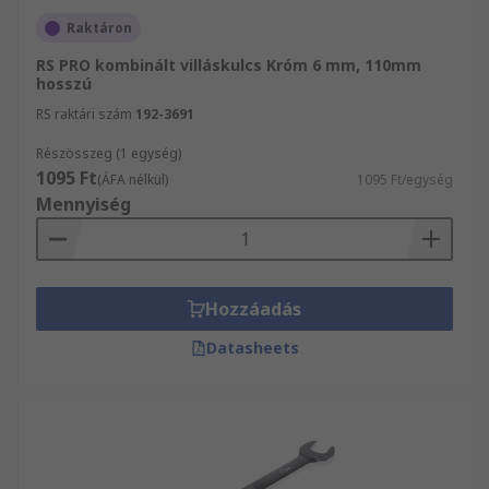
Raktáron
RS PRO kombinált villáskulcs Króm 6 mm, 110mm
hosszú
RS raktári szám
192-3691
Részösszeg (1 egység)
1095 Ft
(ÁFA nélkül)
1095 Ft/egység
Mennyiség
Hozzáadás
Datasheets