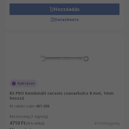
Hozzáadás
Datasheets
Raktáron
RS PRO Kombinált racsnis csavarkulcs 8 mm, 1mm
hosszú
RS raktári szám
487-208
Részösszeg (1 egység)
4710 Ft
(ÁFA nélkül)
4710 Ft/egység