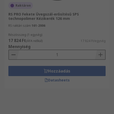
Raktáron
RS PRO Fekete Üvegszál-erősítésű SPS
technopolimer Kézikerék 126 mm
RS raktári szám
161-2006
Részösszeg (1 egység)
17 824 Ft
(ÁFA nélkül)
17 824 Ft/egység
Mennyiség
Hozzáadás
Datasheets