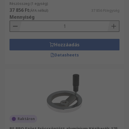
Részösszeg (1 egység)
Tengerészet – rekeszajtók és szekrények
37 856 Ft
(ÁFA nélkül)
37 856 Ft/egység
Mennyiség
Hozzáadás
Datasheets
Raktáron
RS PRO Ezüst Fröccsöntött alumínium Kézikerék 125