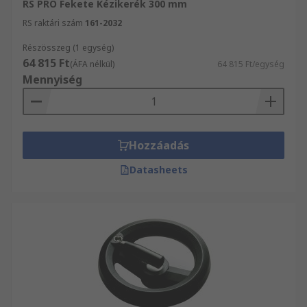
RS PRO Fekete Kézikerék 300 mm
RS raktári szám
161-2032
Részösszeg (1 egység)
64 815 Ft
(ÁFA nélkül)
64 815 Ft/egység
Mennyiség
Hozzáadás
Datasheets