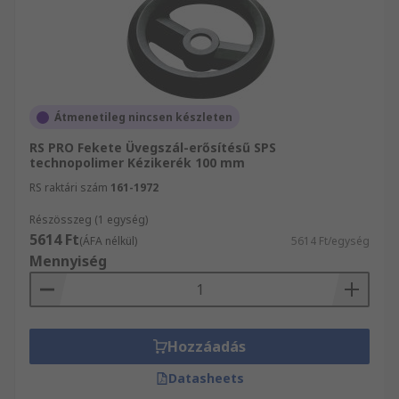
Átmenetileg nincsen készleten
RS PRO Fekete Üvegszál-erősítésű SPS
technopolimer Kézikerék 100 mm
RS raktári szám
161-1972
Részösszeg (1 egység)
5614 Ft
(ÁFA nélkül)
5614 Ft/egység
Mennyiség
Hozzáadás
Datasheets