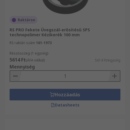
Raktáron
RS PRO Fekete Üvegszál-erősítésű SPS
technopolimer Kézikerék 100 mm
RS raktári szám
161-1973
Részösszeg (1 egység)
5614 Ft
(ÁFA nélkül)
5614 Ft/egység
Mennyiség
Hozzáadás
Datasheets