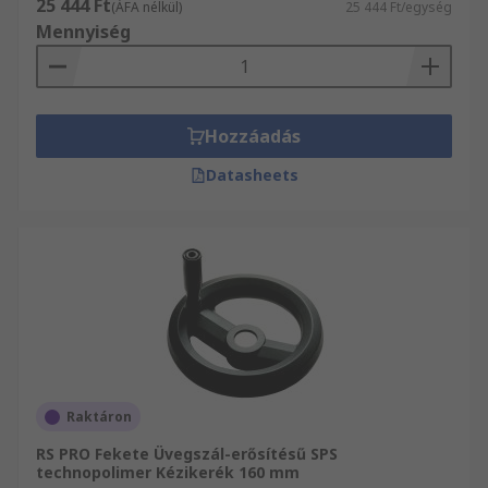
25 444 Ft
(ÁFA nélkül)
25 444 Ft/egység
Mennyiség
Hozzáadás
Datasheets
Raktáron
RS PRO Fekete Üvegszál-erősítésű SPS
technopolimer Kézikerék 160 mm