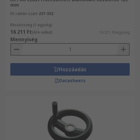
mm
RS raktári szám
237-552
Részösszeg (1 egység)
16 211 Ft
(ÁFA nélkül)
16 211 Ft/egység
Mennyiség
Hozzáadás
Datasheets