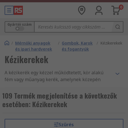
0
Gyártói szám
/
Mérnöki anyagok
/
Gombok, Karok
/
Kézikerekek
és ipari hardverek
és fogantyúk
Kézikerekek
A kézikerék egy kézzel működtetett, kör alakú
fém vagy műanyag kerék, amelynek közepén
előre fúrt agy található. Ez lehetővé teszi a
kézikerék tengelyre vagy orsóra történő
109 Termék megjelenítése a következők
felszerelését. A kézikerekek lehetnek tömörek
esetében: Kézikerekek
vagy küllősek. A kézikerekek fix opcióval is fel
vannak szerelve, forgó vagy lehajtható
fogantyúval a könnyű használat érdekében
Szűrés