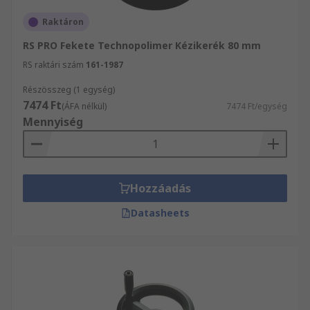
Raktáron
RS PRO Fekete Technopolimer Kézikerék 80 mm
RS raktári szám
161-1987
Részösszeg (1 egység)
7474 Ft
(ÁFA nélkül)
7474 Ft/egység
Mennyiség
Hozzáadás
Datasheets