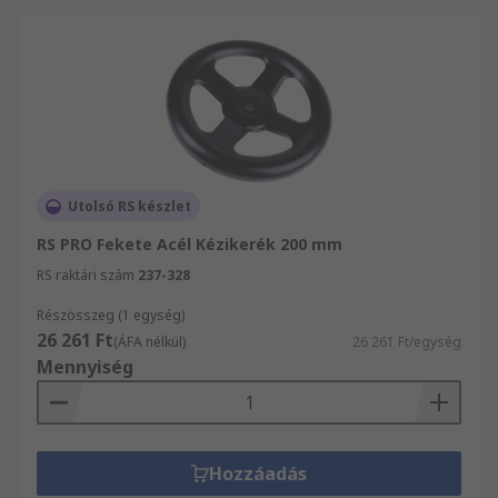
Utolsó RS készlet
RS PRO Fekete Acél Kézikerék 200 mm
RS raktári szám
237-328
Részösszeg (1 egység)
26 261 Ft
(ÁFA nélkül)
26 261 Ft/egység
Mennyiség
Hozzáadás