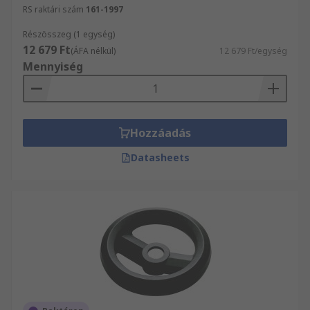
RS raktári szám
161-1997
Részösszeg (1 egység)
12 679 Ft
(ÁFA nélkül)
12 679 Ft/egység
Mennyiség
Hozzáadás
Datasheets