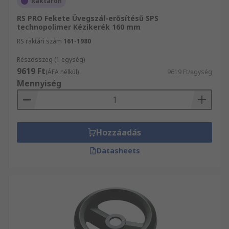
Raktáron
RS PRO Fekete Üvegszál-erősítésű SPS
technopolimer Kézikerék 160 mm
RS raktári szám
161-1980
Részösszeg (1 egység)
9619 Ft
(ÁFA nélkül)
9619 Ft/egység
Mennyiség
Hozzáadás
Datasheets