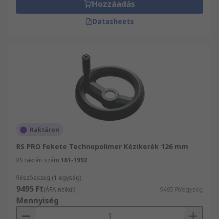
Hozzáadás
Datasheets
Raktáron
RS PRO Fekete Technopolimer Kézikerék 126 mm
RS raktári szám
161-1992
Részösszeg (1 egység)
9495 Ft
(ÁFA nélkül)
9495 Ft/egység
Mennyiség