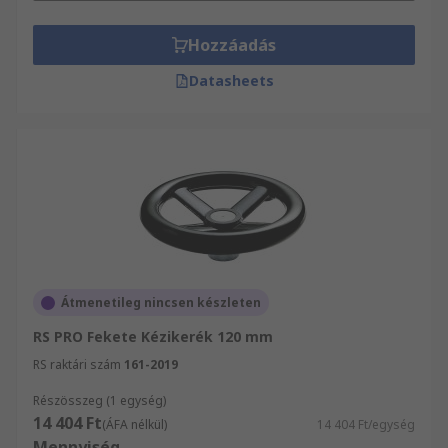
Hozzáadás
Datasheets
Átmenetileg nincsen készleten
RS PRO Fekete Kézikerék 120 mm
RS raktári szám
161-2019
Részösszeg (1 egység)
14 404 Ft
(ÁFA nélkül)
14 404 Ft/egység
Mennyiség