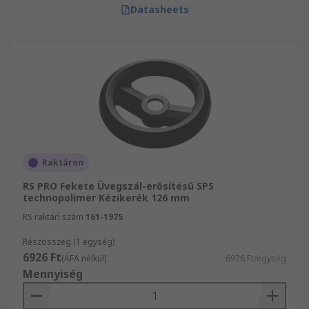
Datasheets
Raktáron
RS PRO Fekete Üvegszál-erősítésű SPS
technopolimer Kézikerék 126 mm
RS raktári szám
161-1975
Részösszeg (1 egység)
6926 Ft
(ÁFA nélkül)
6926 Ft/egység
Mennyiség