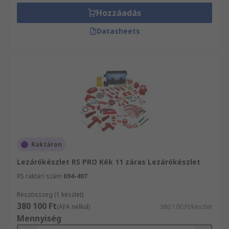
Hozzáadás
Datasheets
Raktáron
Lezárókészlet RS PRO Kék 11 záras Lezárókészlet
RS raktári szám
694-407
Részösszeg (1 készlet)
380 100 Ft
(ÁFA nélkül)
380 100 Ft/készlet
Mennyiség