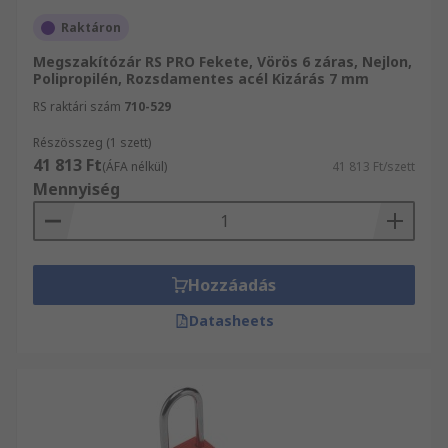
elektromos áramkörökben dolgozó személyek
Raktáron
számára.
Megszakítózár RS PRO Fekete, Vörös 6 záras, Nejlon,
Polipropilén, Rozsdamentes acél Kizárás 7 mm
Kábellezárások
RS raktári szám
710-529
A kábelrögzítések ideálisak a nagyobb
Részösszeg (1 szett)
berendezésekhez, vagy ahol több elemet kell
41 813 Ft
(ÁFA nélkül)
41 813 Ft/szett
elkülöníteni. A kábel a berendezés köré
Mennyiség
szerelhető, és biztonsági lakat van felszerelve.
Reteszelje a Hasps-t.
Hozzáadás
A reteszelők minden LOTO (kilakatolási
kitáblázás) biztonsági eljárás során
Datasheets
nélkülözhetetlenek. A pofa áthalad a zároló
eszközök csatlakozási pontján, és egy vagy több
biztonsági lakat rögzíti a helyén.
Biztonsági lakatok