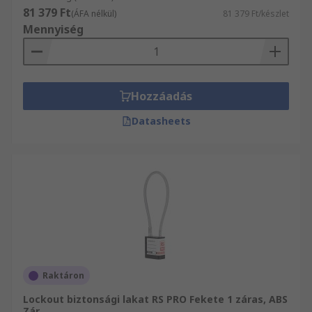
81 379 Ft
(ÁFA nélkül)
81 379 Ft/készlet
Mennyiség
Hozzáadás
Datasheets
Raktáron
Lockout biztonsági lakat RS PRO Fekete 1 záras, ABS
Zár