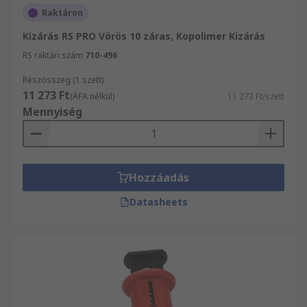
Raktáron
Kizárás RS PRO Vörös 10 záras, Kopolimer Kizárás
RS raktári szám
710-496
Részösszeg (1 szett)
11 273 Ft
(ÁFA nélkül)
11 273 Ft/szett
Mennyiség
Hozzáadás
Datasheets