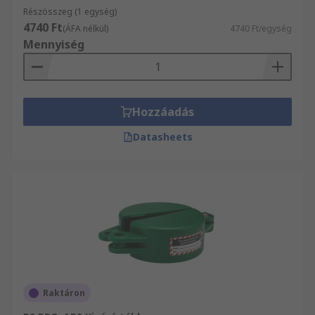
Részösszeg (1 egység)
4740 Ft
(ÁFA nélkül)
4740 Ft/egység
Mennyiség
Hozzáadás
Datasheets
Raktáron