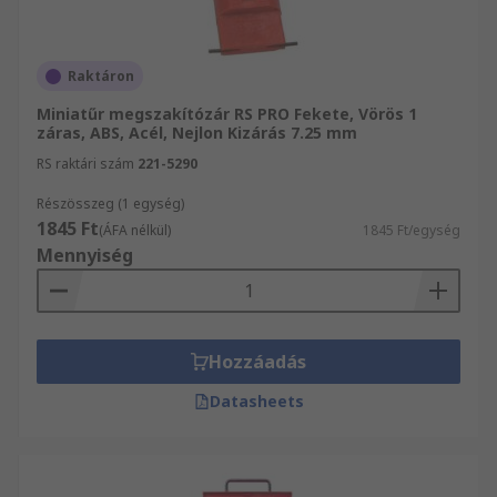
Raktáron
Miniatűr megszakítózár RS PRO Fekete, Vörös 1
záras, ABS, Acél, Nejlon Kizárás 7.25 mm
RS raktári szám
221-5290
Részösszeg (1 egység)
1845 Ft
(ÁFA nélkül)
1845 Ft/egység
Mennyiség
Hozzáadás
Datasheets