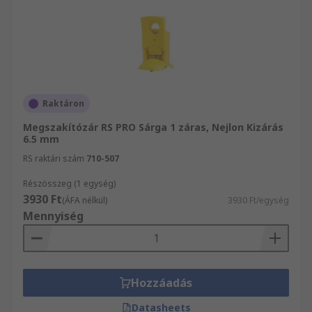
Raktáron
Megszakítózár RS PRO Sárga 1 záras, Nejlon Kizárás
6.5 mm
RS raktári szám
710-507
Részösszeg (1 egység)
3930 Ft
(ÁFA nélkül)
3930 Ft/egység
Mennyiség
Hozzáadás
Datasheets