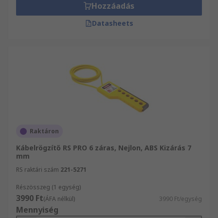
Hozzáadás
Datasheets
Raktáron
Kábelrögzítő RS PRO 6 záras, Nejlon, ABS Kizárás 7
mm
RS raktári szám
221-5271
Részösszeg (1 egység)
3990 Ft
(ÁFA nélkül)
3990 Ft/egység
Mennyiség