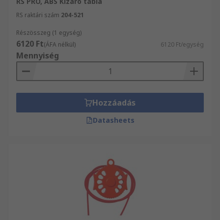
RS PRO, ABS Kizáró tábla
RS raktári szám
204-521
Részösszeg (1 egység)
6120 Ft
(ÁFA nélkül)
6120 Ft/egység
Mennyiség
Hozzáadás
Datasheets