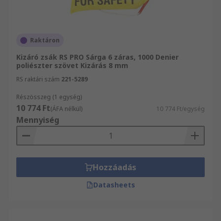
Raktáron
Kizáró zsák RS PRO Sárga 6 záras, 1000 Denier
poliészter szövet Kizárás 8 mm
RS raktári szám
221-5289
Részösszeg (1 egység)
10 774 Ft
(ÁFA nélkül)
10 774 Ft/egység
Mennyiség
Hozzáadás
Datasheets