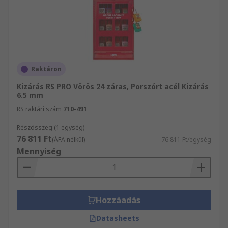
Raktáron
Kizárás RS PRO Vörös 24 záras, Porszórt acél Kizárás
6.5 mm
RS raktári szám
710-491
Részösszeg (1 egység)
76 811 Ft
(ÁFA nélkül)
76 811 Ft/egység
Mennyiség
Hozzáadás
Datasheets