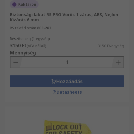
Raktáron
Biztonsági lakat RS PRO Vörös 1 záras, ABS, Nejlon
Kizárás 6 mm
RS raktári szám
603-263
Részösszeg (1 egység)
3150 Ft
(ÁFA nélkül)
3150 Ft/egység
Mennyiség
Hozzáadás
Datasheets