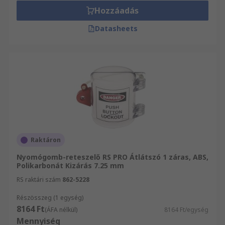
Hozzáadás
Datasheets
Raktáron
Nyomógomb-reteszelő RS PRO Átlátszó 1 záras, ABS,
Polikarbonát Kizárás 7.25 mm
RS raktári szám
862-5228
Részösszeg (1 egység)
8164 Ft
(ÁFA nélkül)
8164 Ft/egység
Mennyiség