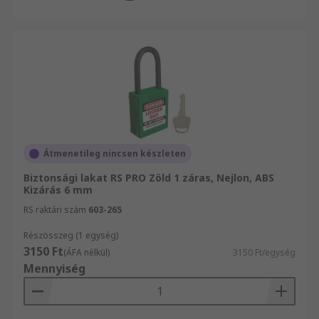
Átmenetileg nincsen készleten
Biztonsági lakat RS PRO Zöld 1 záras, Nejlon, ABS
Kizárás 6 mm
RS raktári szám
603-265
Részösszeg (1 egység)
3150 Ft
(ÁFA nélkül)
3150 Ft/egység
Mennyiség