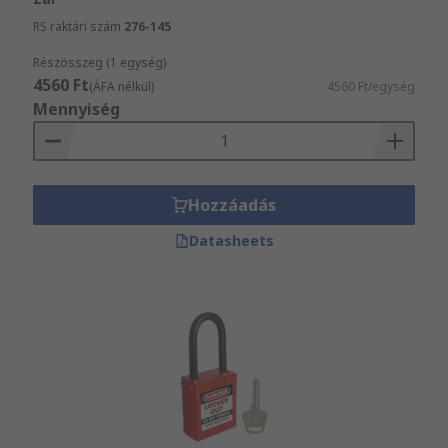
RS raktári szám
276-145
Részösszeg (1 egység)
4560 Ft
(ÁFA nélkül)
4560 Ft/egység
Mennyiség
Hozzáadás
Datasheets