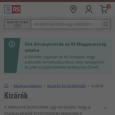
0
Gyártói szám
Önt átirányították az RS Magyarország
oldalra
A Distrelec egyesült az RS Grouppal, hogy
szélesebb termékválasztékot, helyi támogatást
és jobb szolgáltatásokat kínálhasson Önnek.
/
Munkavédelem
/
Kizárás és kitáblázás
/
Kizárók
Kizárók
A reteszelő eszközöket úgy tervezték, hogy a
munkavállalók biztonságban legyenek a