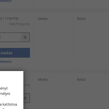
sheets
 / 2 egység)
Molex
Belső
1888 Ft/egység
záadás
sheets
 / 5 egység)
Molex
Belső
603 Ft/egység
ményt
emélyre
s
a kattintva