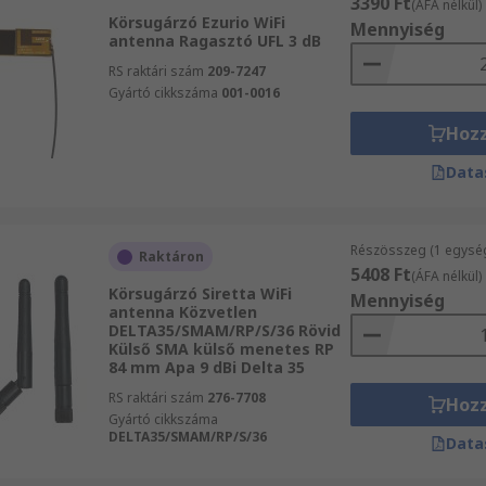
3390 Ft
(ÁFA nélkül)
Körsugárzó Ezurio WiFi
Mennyiség
antenna Ragasztó UFL 3 dB
RS raktári szám
209-7247
Gyártó cikkszáma
001-0016
Hoz
Data
Részösszeg (1 egysé
Raktáron
5408 Ft
(ÁFA nélkül)
Körsugárzó Siretta WiFi
Mennyiség
antenna Közvetlen
DELTA35/SMAM/RP/S/36 Rövid
Külső SMA külső menetes RP
84 mm Apa 9 dBi Delta 35
RS raktári szám
276-7708
Hoz
Gyártó cikkszáma
DELTA35/SMAM/RP/S/36
Data