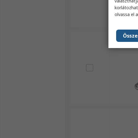
választhatj
korlátozhat
olvassa el 
Össze