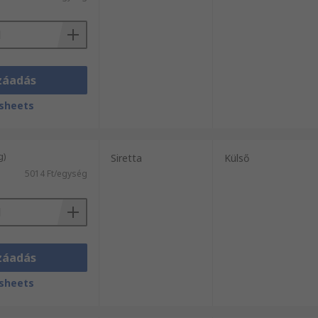
záadás
sheets
g)
Siretta
Külső
5014 Ft/egység
záadás
sheets