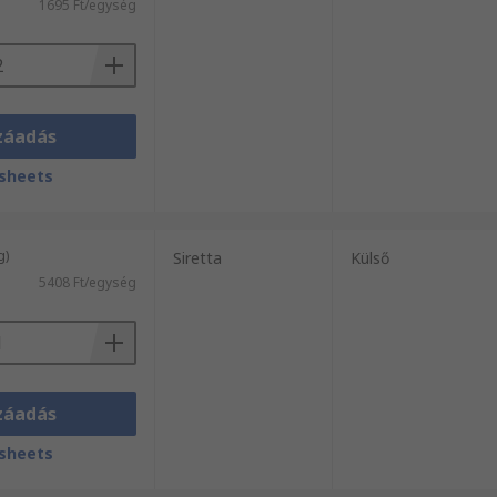
1695 Ft/egység
záadás
sheets
g)
Siretta
Külső
5408 Ft/egység
záadás
sheets