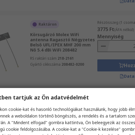
Data
Részösszeg (1 csomag
Raktáron
3775 Ft
(ÁFA nélkül)
Körsugárzó Molex WiFi
Mennyiség
antenna Ragasztó Négyzetes
Belső UFL/IPEX MHF 200 mm
Nő 5.4 dBi WiFi 208482
RS raktári szám
218-2161
Gyártó cikkszáma
208482-0200
Hoz
Data
etben tartjuk az Ön adatvédelmét
Részösszeg (1 csomag
Raktáron
3014 Ft
(ÁFA nélkül)
kon cookie-kat és hasonló technológiákat használunk, hogy jobb él
Körsugárzó Molex WiFi
Mennyiség
antenna Ragasztó T-rúd Belső
nnek a weboldalon történő böngészés, a rendelés és a tartalom sz
U.FL/I-PEX MHF csatlakozó 50
án. A "Mindent elfogad" gombra kattintva, Ön beleegyezik az össze
mm Nő 4.25 dBi WiFi
gú cookie feldolgozásába. A cookie-kat a "Cookie-k kezelése" gombr
(kétsávos) 146153