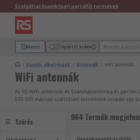
Szolgáltatásaink
Ipari portál
Új termékek
Menü
Gyártói szám
/
Passzív alkatrészek
/
Antennák
/
WiFi antennák
WiFi antennák
Az RS WiFi antennák és Számítástechnika és periféri
550 000 másnap szállítható termékünk csupán egy pár
Weboldalunkon WiFi antennák rendkívül széles válas
100 000 műszaki dokumentummal rendelkezünk és ezz
964 Termék megjelení
Szűrés
valamint Informatikai eszközök, vizsgáló- és biztons
Számítástechnika és perifériák átfogó választékát. W
válogathat. Válogasson kínálatunkból és győződjön m
Összehasonlítás (0/8)