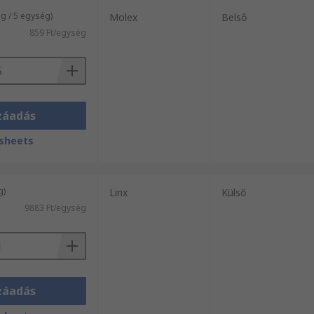
 / 5 egység)
Molex
Belső
859 Ft/egység
záadás
sheets
g)
Linx
Külső
9883 Ft/egység
záadás