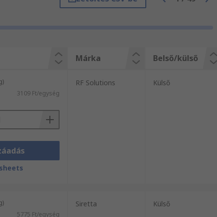
api szállítási szolgáltatásunkból.
Márka
Belső/külső
g)
RF Solutions
Külső
3109 Ft/egység
záadás
sheets
g)
Siretta
Külső
5775 Ft/egység