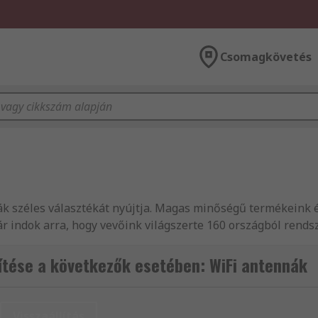
Csomagkövetés
ák széles választékát nyújtja. Magas minőségű termékeink é
 indok arra, hogy vevőink világszerte 160 országból rendsz
ztékából válogathat és megtekintheti a termékekhez tarto
el szeretnénk ügyfeleinket támogatni a megfelelő terméke
tése a következők esetében: WiFi antennák
ági berendezések széles választékát forgalmazza, többek kö
eboldalunkon Informatikai eszközök, vizsgáló- és biztonság
eg Ön is kitűnő szolgáltatásainkról! Rendeljen WiFi antenn
Visszaállítás