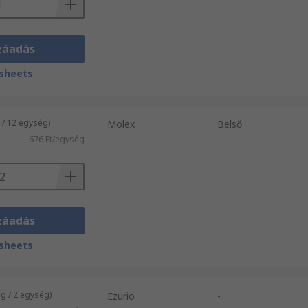
záadás
sheets
 / 12 egység)
Molex
Belső
676 Ft/egység
záadás
sheets
 / 2 egység)
Ezurio
-