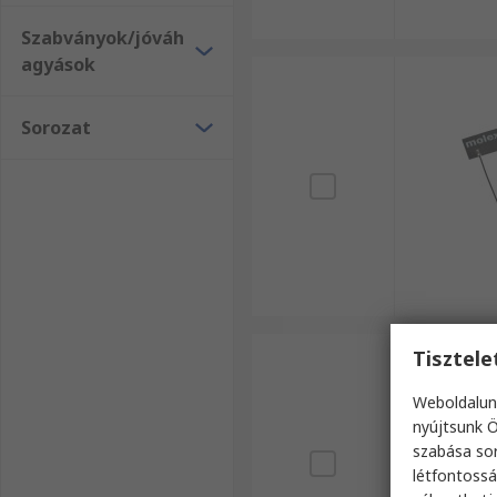
Szabványok/jóváh
agyások
Sorozat
Tisztel
Weboldalun
nyújtsunk Ö
szabása sor
létfontossá