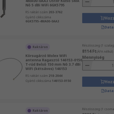
4MA00-0AA3 Ostor Külső SMA
Nő 5 dBi WiFi 6GK5795
RS raktári szám
203-3762
Gyártó cikkszáma
Hoz
6GK5795-4MA00-0AA3
Data
Részösszeg (1 szalag
Raktáron
8114 Ft
(ÁFA nélkül)
Körsugárzó Molex WiFi
Mennyiség
antenna Ragasztó 146153-0150
T-rúd Belső 150 mm Nő 3.7 dBi
WiFi (kétsávos) 146153
RS raktári szám
218-2044
Gyártó cikkszáma
146153-0150
Hoz
Data
Részösszeg (1 csomag
Raktáron