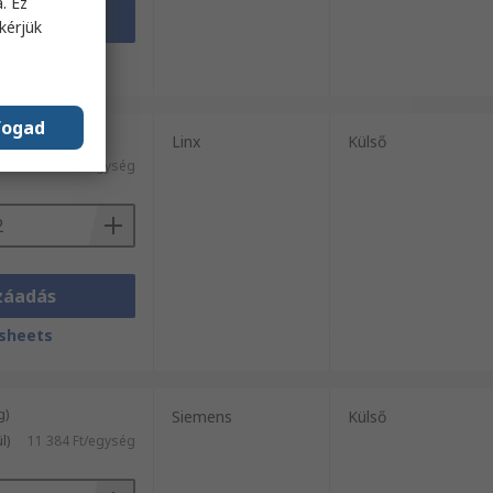
. Ez
záadás
kérjük
sheets
fogad
 / 2 egység)
Linx
Külső
1884 Ft/egység
záadás
sheets
g)
Siemens
Külső
l)
11 384 Ft/egység