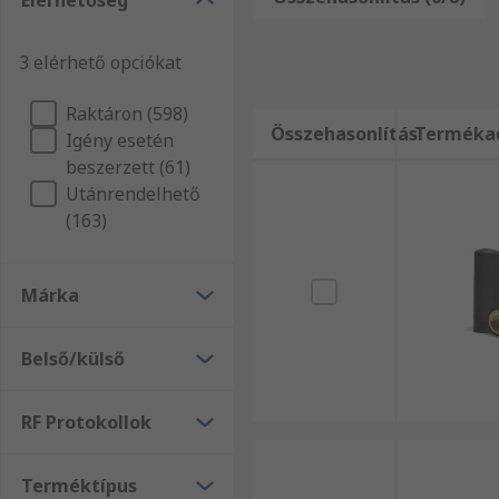
Elérhetőség
kiszállításból! Akár nagy tételben vásárol, vagy csu
Biztosak vagyunk abban, hogy termékkínálatunkban 
3 elérhető opciókat
Raktáron (598)
Összehasonlítás
Terméka
Igény esetén
beszerzett (61)
Utánrendelhető
(163)
Márka
Belső/külső
RF Protokollok
Terméktípus