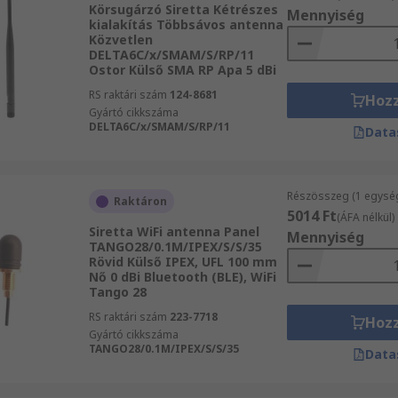
Körsugárzó Siretta Kétrészes
Mennyiség
kialakítás Többsávos antenna
Közvetlen
DELTA6C/x/SMAM/S/RP/11
Ostor Külső SMA RP Apa 5 dBi
RS raktári szám
124-8681
Hoz
Gyártó cikkszáma
DELTA6C/x/SMAM/S/RP/11
Data
Részösszeg (1 egysé
Raktáron
5014 Ft
(ÁFA nélkül)
Siretta WiFi antenna Panel
Mennyiség
TANGO28/0.1M/IPEX/S/S/35
Rövid Külső IPEX, UFL 100 mm
Nő 0 dBi Bluetooth (BLE), WiFi
Tango 28
RS raktári szám
223-7718
Hoz
Gyártó cikkszáma
TANGO28/0.1M/IPEX/S/S/35
Data