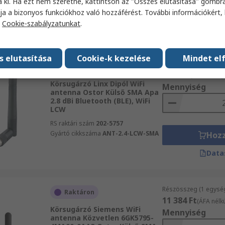
a ki. Ha ezt nem szeretné, kattintson az "Összes elutasítása" gombra
RS raktári szám
218-2041
Hoz
ja a bizonyos funkciókhoz való hozzáférést. További információkért, 
Gyártó cikkszáma
146153-0050
a
Cookie-szabályzatunkat
.
Data
s elutasítása
Cookie-k kezelése
Mindet el
Részösszeg (1 csomag
Jelenleg nem elérhet_
3767 Ft
(ÁFA nélkül)
Körsugárzó Linx Dipól WiFi
Mennyiség
antenna Ostor Külső SMA Apa
2.8 dBi Bluetooth (BLE), WiFi
LCW
RS raktári szám
202-5757
Gyártó cikkszáma
ANT-2.4-LCW-SMA
Hoz
Data
Részösszeg (1 egysé
Raktáron
11 384 Ft
(ÁFA nélkü
Körsugárzó Siemens WiFi
Mennyiség
antenna Közvetlen 6GK5795-