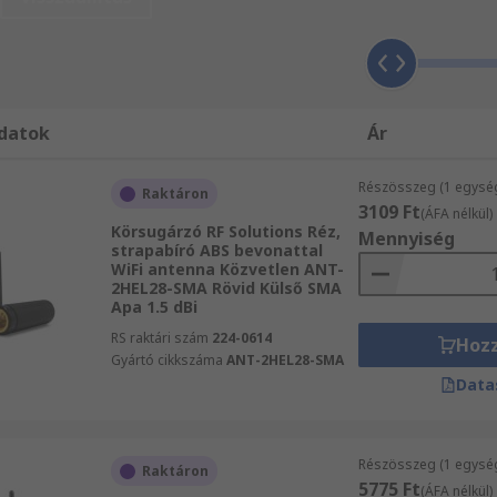
pán egy-egy árucikket rendel, mindenképpen részesülhet másn
megtalálja az igényeinek megfelelő termékeket.
datok
Ár
Részösszeg (1 egysé
Raktáron
3109 Ft
(ÁFA nélkül)
Körsugárzó RF Solutions Réz,
Mennyiség
strapabíró ABS bevonattal
WiFi antenna Közvetlen ANT-
2HEL28-SMA Rövid Külső SMA
Apa 1.5 dBi
RS raktári szám
224-0614
Hoz
Gyártó cikkszáma
ANT-2HEL28-SMA
Data
Részösszeg (1 egysé
Raktáron
5775 Ft
(ÁFA nélkül)