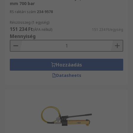
mm 700 bar
RS raktári szám
234-9578
Részösszeg (1 egység)
151 234 Ft
(ÁFA nélkül)
151 234 Ft/egység
Mennyiség
Hozzáadás
Datasheets