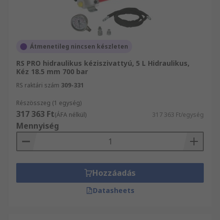
Átmenetileg nincsen készleten
RS PRO hidraulikus kéziszivattyú, 5 L Hidraulikus,
Kéz 18.5 mm 700 bar
RS raktári szám
309-331
Részösszeg (1 egység)
317 363 Ft
(ÁFA nélkül)
317 363 Ft/egység
Mennyiség
Hozzáadás
Datasheets