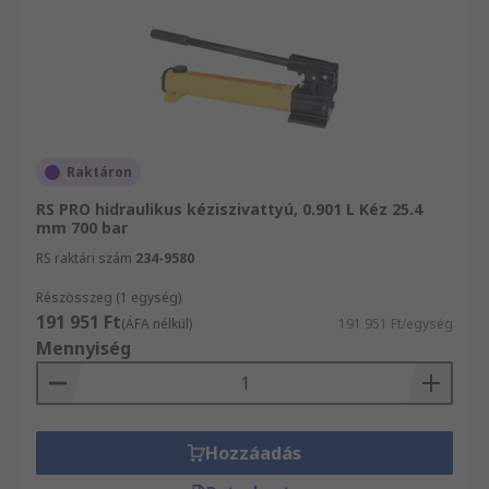
Raktáron
RS PRO hidraulikus kéziszivattyú, 0.901 L Kéz 25.4
mm 700 bar
RS raktári szám
234-9580
Részösszeg (1 egység)
191 951 Ft
(ÁFA nélkül)
191 951 Ft/egység
Mennyiség
Hozzáadás