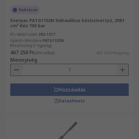
Raktáron
Enerpac PATG1102N hidraulikus kéziszivattyú, 2081
cm³ Kéz 700 bar
RS raktári szám
283-1317
Gyártó cikkszáma
PATG1102N
Részösszeg (1 egység)
467 250 Ft
(ÁFA nélkül)
467 250 Ft/egység
Mennyiség
Hozzáadás
Datasheets