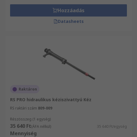
Hozzáadás
Datasheets
Raktáron
RS PRO hidraulikus kéziszivattyú Kéz
RS raktári szám
809-009
Részösszeg (1 egység)
35 640 Ft
(ÁFA nélkül)
35 640 Ft/egység
Mennyiség