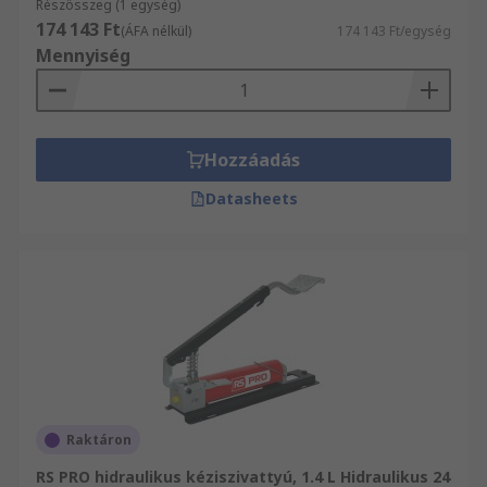
Részösszeg (1 egység)
megtapasztalhatja, hogy weboldalunk úgy lett
174 143 Ft
(ÁFA nélkül)
174 143 Ft/egység
fejlesztve, hogy támogassa és vezesse minden
Mennyiség
lépését.
Hozzáadás
Datasheets
Raktáron
RS PRO hidraulikus kéziszivattyú, 1.4 L Hidraulikus 24