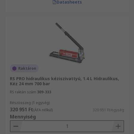
Datasheets
Raktáron
RS PRO hidraulikus kéziszivattyú, 1.4 L Hidraulikus,
Kéz 24 mm 700 bar
RS raktári szám
309-333
Részösszeg (1 egység)
320 951 Ft
(ÁFA nélkül)
320 951 Ft/egység
Mennyiség