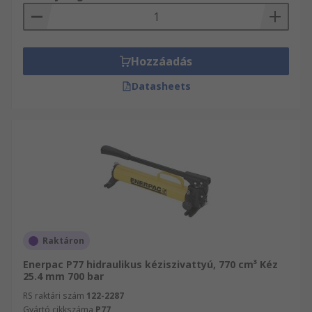
Hozzáadás
Datasheets
Raktáron
Enerpac P77 hidraulikus kéziszivattyú, 770 cm³ Kéz
25.4 mm 700 bar
RS raktári szám
122-2287
Gyártó cikkszáma
P77