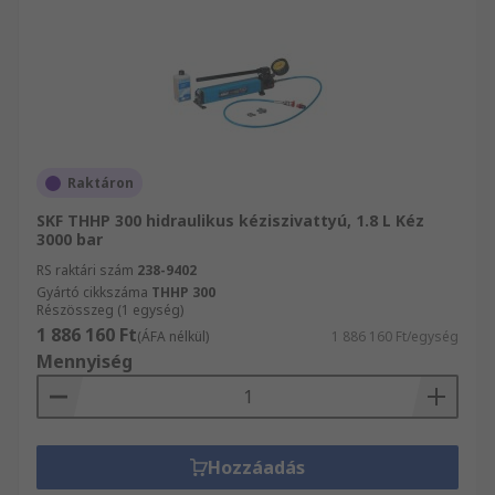
Raktáron
SKF THHP 300 hidraulikus kéziszivattyú, 1.8 L Kéz
3000 bar
RS raktári szám
238-9402
Gyártó cikkszáma
THHP 300
Részösszeg (1 egység)
1 886 160 Ft
(ÁFA nélkül)
1 886 160 Ft/egység
Mennyiség
Hozzáadás