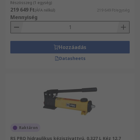
Részösszeg (1 egység)
219 649 Ft
(ÁFA nélkül)
219 649 Ft/egység
Mennyiség
Hozzáadás
Datasheets
Raktáron
RS PRO hidraulikus kéziszivattyú, 0.327 L Kéz 12.7