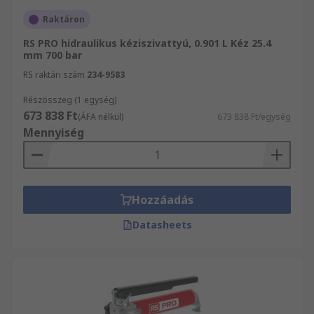
Raktáron
RS PRO hidraulikus kéziszivattyú, 0.901 L Kéz 25.4
mm 700 bar
RS raktári szám
234-9583
Részösszeg (1 egység)
673 838 Ft
(ÁFA nélkül)
673 838 Ft/egység
Mennyiség
Hozzáadás
Datasheets