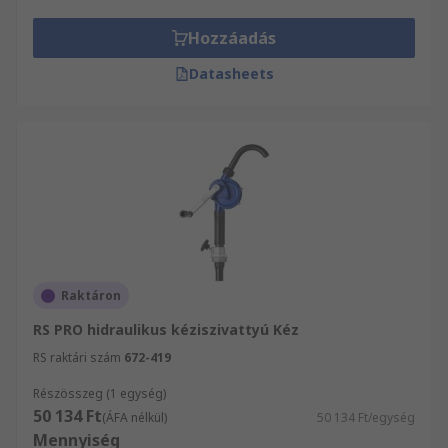
Hozzáadás
Datasheets
Raktáron
RS PRO hidraulikus kéziszivattyú Kéz
RS raktári szám
672-419
Részösszeg (1 egység)
50 134 Ft
(ÁFA nélkül)
50 134 Ft/egység
Mennyiség