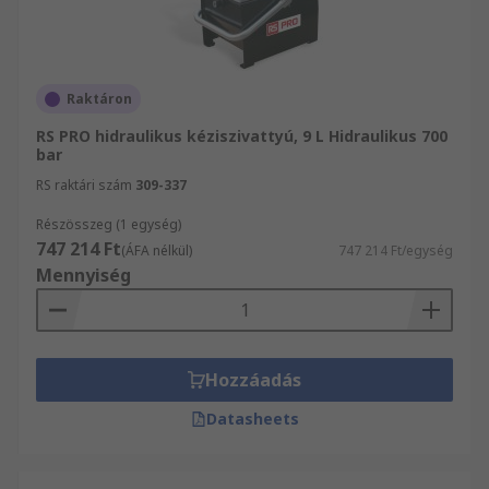
Raktáron
RS PRO hidraulikus kéziszivattyú, 9 L Hidraulikus 700
bar
RS raktári szám
309-337
Részösszeg (1 egység)
747 214 Ft
(ÁFA nélkül)
747 214 Ft/egység
Mennyiség
Hozzáadás
Datasheets