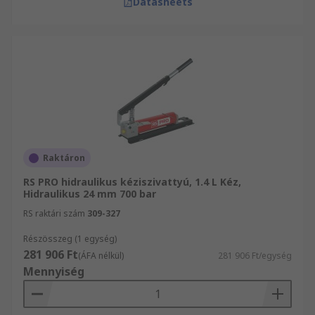
Datasheets
Raktáron
RS PRO hidraulikus kéziszivattyú, 1.4 L Kéz,
Hidraulikus 24 mm 700 bar
RS raktári szám
309-327
Részösszeg (1 egység)
281 906 Ft
(ÁFA nélkül)
281 906 Ft/egység
Mennyiség