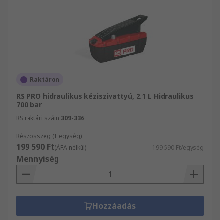
Raktáron
RS PRO hidraulikus kéziszivattyú, 2.1 L Hidraulikus
700 bar
RS raktári szám
309-336
Részösszeg (1 egység)
199 590 Ft
(ÁFA nélkül)
199 590 Ft/egység
Mennyiség
Hozzáadás