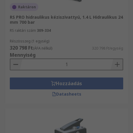
Raktáron
RS PRO hidraulikus kéziszivattyú, 1.4 L Hidraulikus 24
mm 700 bar
RS raktári szám
309-334
Részösszeg (1 egység)
320 798 Ft
(ÁFA nélkül)
320 798 Ft/egység
Mennyiség
Hozzáadás
Datasheets