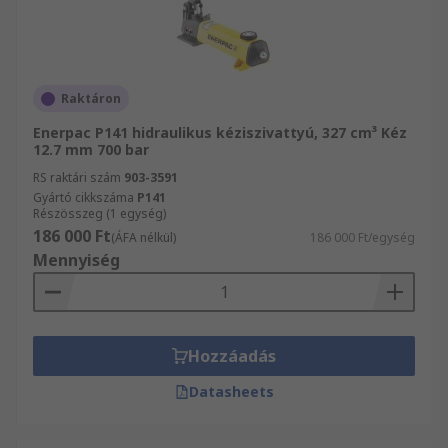
Raktáron
Enerpac P141 hidraulikus kéziszivattyú, 327 cm³ Kéz
12.7 mm 700 bar
RS raktári szám
903-3591
Gyártó cikkszáma
P141
Részösszeg (1 egység)
186 000 Ft
(ÁFA nélkül)
186 000 Ft/egység
Mennyiség
Hozzáadás
Datasheets