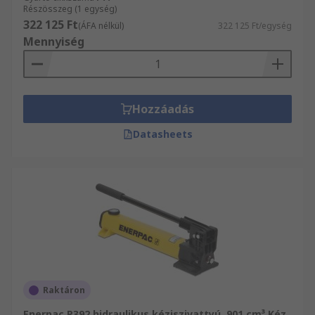
Részösszeg (1 egység)
322 125 Ft
(ÁFA nélkül)
322 125 Ft/egység
Mennyiség
Hozzáadás
Datasheets
Raktáron
Enerpac P392 hidraulikus kéziszivattyú, 901 cm³ Kéz