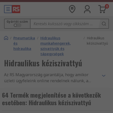
0
Gyártói szám
/
Pneumatika
/
Hidraulikus
/
Hidraulikus
és
munkahengerek,
kéziszivattyú
hidraulika
szivattyúk és
tápegységek
Hidraulikus kéziszivattyú
Az RS Magyarország garantálja, hogy amikor
üzleti ügyfeleink online rendelnek nálunk, a
legkiválóbb minőségű, és a munkavédelmi
szabványoknak megfelelő termékeket vásárolják.
64 Termék megjelenítése a következők
A vevőszolgálatunk magas minőségére méltán
esetében: Hidraulikus kéziszivattyú
építhetjük hírnevünket. A(z) Hidraulikus
kéziszivattyúk és kiegészítő alkatrészeink és