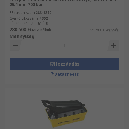
25.4 mm 700 bar
RS raktári szám
283-1250
Gyártó cikkszáma
P392
Részösszeg (1 egység)
280 500 Ft
(ÁFA nélkül)
280 500 Ft/egység
Mennyiség
Hozzáadás
Datasheets