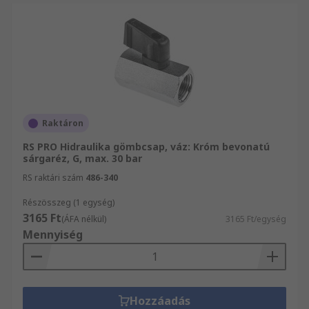
Raktáron
RS PRO Hidraulika gömbcsap, váz: Króm bevonatú
sárgaréz, G, max. 30 bar
RS raktári szám
486-340
Részösszeg (1 egység)
3165 Ft
(ÁFA nélkül)
3165 Ft/egység
Mennyiség
Hozzáadás