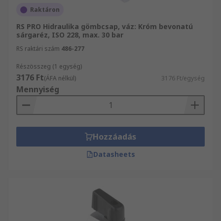
Raktáron
RS PRO Hidraulika gömbcsap, váz: Króm bevonatú
sárgaréz, ISO 228, max. 30 bar
RS raktári szám
486-277
Részösszeg (1 egység)
3176 Ft
(ÁFA nélkül)
3176 Ft/egység
Mennyiség
Hozzáadás
Datasheets