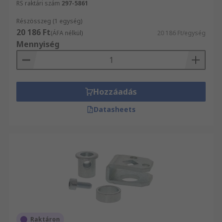
RS raktári szám
297-5861
Részösszeg (1 egység)
20 186 Ft
(ÁFA nélkül)
20 186 Ft/egység
Mennyiség
Hozzáadás
Datasheets
Raktáron