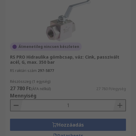
Átmenetileg nincsen készleten
RS PRO Hidraulika gömbcsap, váz: Cink, passzivált
acél, G, max. 350 bar
RS raktári szám
297-5877
Részösszeg (1 egység)
27 780 Ft
(ÁFA nélkül)
27 780 Ft/egység
Mennyiség
Hozzáadás
Datasheets