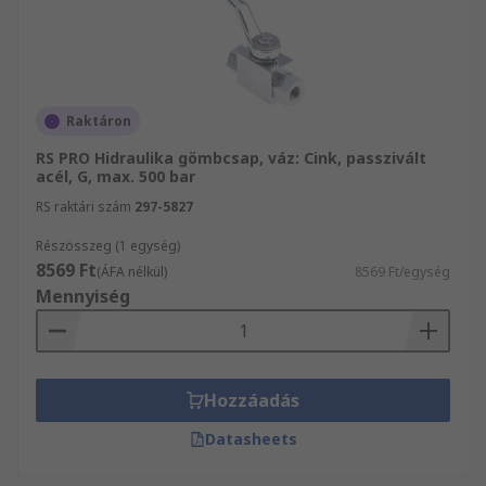
Raktáron
RS PRO Hidraulika gömbcsap, váz: Cink, passzivált
acél, G, max. 500 bar
RS raktári szám
297-5827
Részösszeg (1 egység)
8569 Ft
(ÁFA nélkül)
8569 Ft/egység
Mennyiség
Hozzáadás
Datasheets