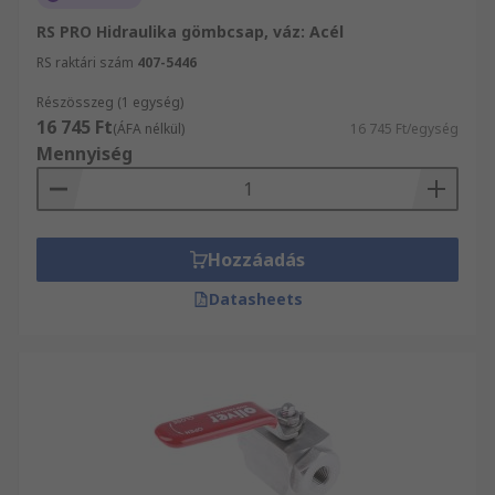
RS PRO Hidraulika gömbcsap, váz: Acél
RS raktári szám
407-5446
Részösszeg (1 egység)
16 745 Ft
(ÁFA nélkül)
16 745 Ft/egység
Mennyiség
Hozzáadás
Datasheets