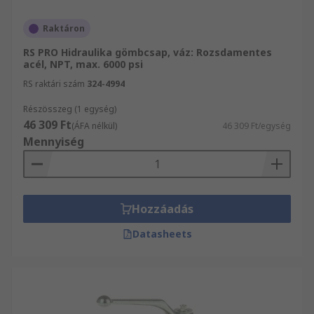
Raktáron
RS PRO Hidraulika gömbcsap, váz: Rozsdamentes
acél, NPT, max. 6000 psi
RS raktári szám
324-4994
Részösszeg (1 egység)
46 309 Ft
(ÁFA nélkül)
46 309 Ft/egység
Mennyiség
Hozzáadás
Datasheets