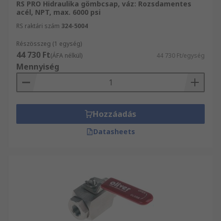
RS PRO Hidraulika gömbcsap, váz: Rozsdamentes
acél, NPT, max. 6000 psi
RS raktári szám
324-5004
Részösszeg (1 egység)
44 730 Ft
(ÁFA nélkül)
44 730 Ft/egység
Mennyiség
Hozzáadás
Datasheets