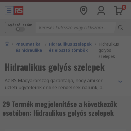
0
Gyártói szám
/
Pneumatika
/
Hidraulikus szelepek
/
Hidraulikus
és hidraulika
és elosztó tömbök
golyós
szelepek
Hidraulikus golyós szelepek
Az RS Magyarország garantálja, hogy amikor
üzleti ügyfeleink online rendelnek nálunk, a
legkiválóbb minőségű, és a munkavédelmi
szabványoknak megfelelő termékeket vásárolják.
29 Termék megjelenítése a következők
A vevőszolgálatunk magas minőségére méltán
esetében: Hidraulikus golyós szelepek
építhetjük hírnevünket. A(z) Hidraulikus
golyósszelepek – csőre szerelhető alkatrészeink
és egyéb Hidraulikus szelepek, elosztótömbök és