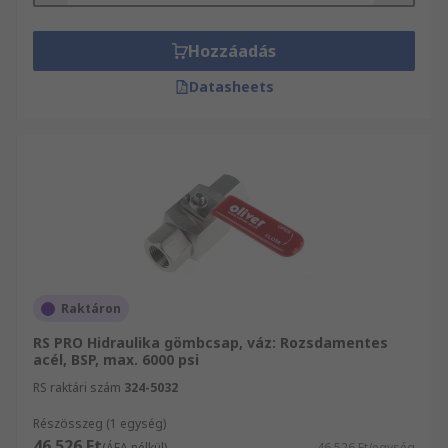
Hozzáadás
Datasheets
Raktáron
RS PRO Hidraulika gömbcsap, váz: Rozsdamentes
acél, BSP, max. 6000 psi
RS raktári szám
324-5032
Részösszeg (1 egység)
46 526 Ft
(ÁFA nélkül)
46 526 Ft/egység