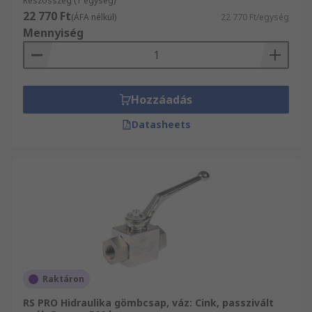
Részösszeg (1 egység)
összes Hidraulikus szelepek, elosztótömbök és
22 770 Ft
(ÁFA nélkül)
22 770 Ft/egység
kiegészítő termék illetve azok felhasználásának
Mennyiség
műszaki hátterét, illetve megadja a
munkavédelmi adataikat és a vonatkozó
tanácsokat. A(z) Golyósszelep lezárókészletek és
kiegészítő termékektől a Csatlakozólapok és
Hozzáadás
kiegészítő termékekig, vásárlás előtt ellenőrizze
a méretet, mennyiséget, és a
Datasheets
felhasználhatóságot, nyerjen a működtetésükről
extra információt online adatbázisunkból.
Raktáron
RS PRO Hidraulika gömbcsap, váz: Cink, passzivált