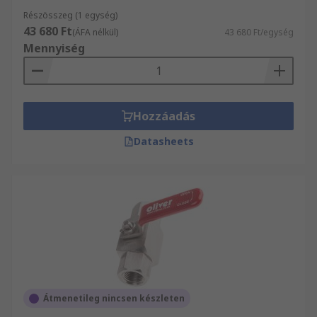
Részösszeg (1 egység)
43 680 Ft
(ÁFA nélkül)
43 680 Ft/egység
Mennyiség
Hozzáadás
Datasheets
Átmenetileg nincsen készleten