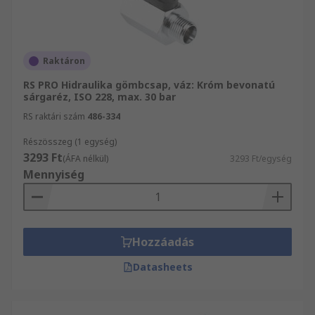
Raktáron
RS PRO Hidraulika gömbcsap, váz: Króm bevonatú
sárgaréz, ISO 228, max. 30 bar
RS raktári szám
486-334
Részösszeg (1 egység)
3293 Ft
(ÁFA nélkül)
3293 Ft/egység
Mennyiség
Hozzáadás
Datasheets