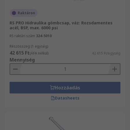
Raktáron
RS PRO Hidraulika gömbcsap, váz: Rozsdamentes
acél, BSP, max. 6000 psi
RS raktári szám
324-5010
Részösszeg (1 egység)
42 615 Ft
(ÁFA nélkül)
42 615 Ft/egység
Mennyiség
Hozzáadás
Datasheets