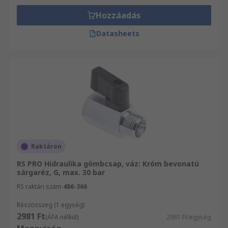
Hozzáadás
Datasheets
Raktáron
RS PRO Hidraulika gömbcsap, váz: Króm bevonatú
sárgaréz, G, max. 30 bar
RS raktári szám
486-366
Részösszeg (1 egység)
2981 Ft
(ÁFA nélkül)
2981 Ft/egység