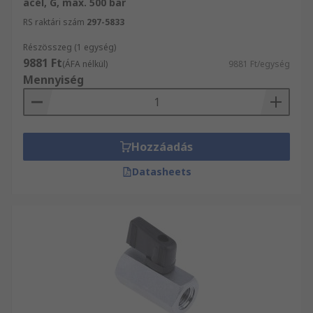
acél, G, max. 500 bar
RS raktári szám
297-5833
Részösszeg (1 egység)
9881 Ft
(ÁFA nélkül)
9881 Ft/egység
Mennyiség
Hozzáadás
Datasheets