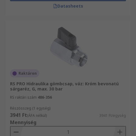
Datasheets
Raktáron
RS PRO Hidraulika gömbcsap, váz: Króm bevonatú
sárgaréz, G, max. 30 bar
RS raktári szám
486-356
Részösszeg (1 egység)
3941 Ft
(ÁFA nélkül)
3941 Ft/egység
Mennyiség