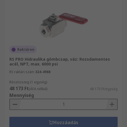
Raktáron
RS PRO Hidraulika gömbcsap, váz: Rozsdamentes
acél, NPT, max. 6000 psi
RS raktári szám
324-4988
Részösszeg (1 egység)
48 173 Ft
(ÁFA nélkül)
48 173 Ft/egység
Mennyiség
Hozzáadás