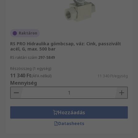
Raktáron
RS PRO Hidraulika gömbcsap, váz: Cink, passzivált
acél, G, max. 500 bar
RS raktári szám
297-5849
Részösszeg (1 egység)
11 340 Ft
(ÁFA nélkül)
11 340 Ft/egység
Mennyiség
Hozzáadás
Datasheets