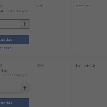
g)
SMC
Membrán
kül)
114 098 Ft/egység
záadás
sheets
g)
SMC
Termo-Hűtő
élkül)
3 624 143 Ft/egység
záadás