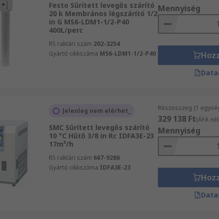
Festo Sűrített levegős szárító
Mennyiség
20 k Membrános légszárító 1/2
in G MS6-LDM1-1/2-P40
400L/perc
RS raktári szám
202-3254
Gyártó cikkszáma
MS6-LDM1-1/2-P40
Hoz
Data
Részösszeg (1 egysé
Jelenleg nem elérhet_
329 138 Ft
(ÁFA nél
SMC Sűrített levegős szárító
Mennyiség
10 °C Hűtő 3/8 in Rc IDFA3E-23
17m³/h
RS raktári szám
667-9286
Gyártó cikkszáma
IDFA3E-23
Hoz
Data