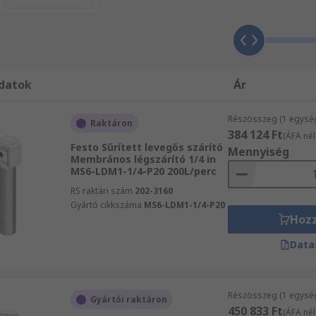
unkhoz a 06 1 408 8371-es telefonszámon. Az RS Magyarorszá
neumatikus levegőszárítók és kiegészítő SMC, garantálni fo
datokat, illetve ingyenes műszaki támogatást, amelyre a t
gőszárítók és kiegészítő termékek vásárlása nagytételben tör
fitálhatnak a másnapi kiszállítás előnyeiből. Vásárlóink sz
datok
Ár
érnököktől kapják.
Részösszeg (1 egysé
Raktáron
384 124 Ft
(ÁFA nél
Festo Sűrített levegős szárító
Mennyiség
Membrános légszárító 1/4 in
MS6-LDM1-1/4-P20 200L/perc
RS raktári szám
202-3160
Gyártó cikkszáma
MS6-LDM1-1/4-P20
Hoz
Data
Részösszeg (1 egysé
Gyártói raktáron
450 833 Ft
(ÁFA nél