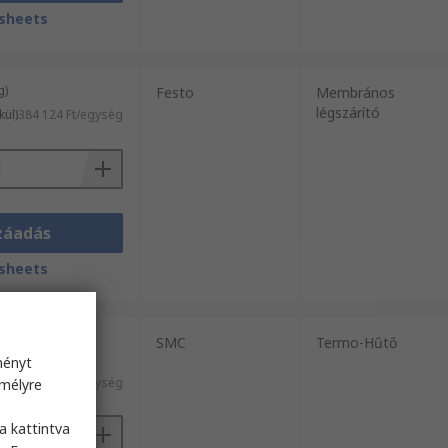
sheets
g)
Festo
Membrános
légszárító
kül)
384 124 Ft/egység
záadás
sheets
g)
SMC
Termo-Hűtő
ményt
élkül)
2 271 675 Ft/egység
emélyre
s
a kattintva