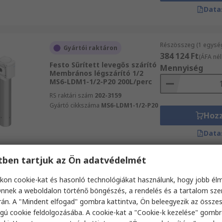
Data
Részösszeg (1 egysé
Gyártói raktáron
384 124 Ft
(ÁFA nél
Festo Sűrített levegős szárító
Mennyiség
Membrános légszárító 1/2
MS6-LDM1-1/2-P20 200L/perc
RS raktári szám
202-3159
Gyártó cikkszáma
MS6-LDM1-1/2-P20
Hoz
Data
etben tartjuk az Ön adatvédelmét
Részösszeg (1 egysé
Raktáron
2 271 675 Ft
kon cookie-kat és hasonló technológiákat használunk, hogy jobb él
(ÁFA n
SMC Termo-Hűtő Termo-Hűtő
nnek a weboldalon történő böngészés, a rendelés és a tartalom sz
Rc 1/2 in HRS012-AF-20-T
Mennyiség
án. A "Mindent elfogad" gombra kattintva, Ön beleegyezik az össze
18L/perc
gú cookie feldolgozásába. A cookie-kat a "Cookie-k kezelése" gombr
RS raktári szám
281-5761