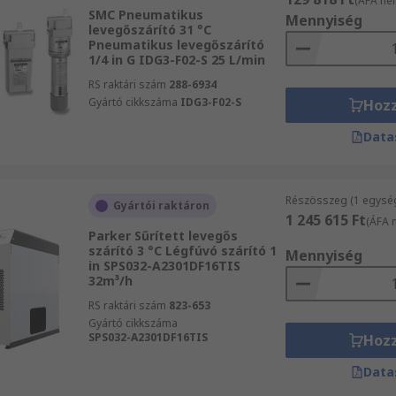
(ÁFA nél
SMC Pneumatikus
Mennyiség
levegőszárító 31 °C
Pneumatikus levegőszárító
1/4 in G IDG3-F02-S 25 L/min
RS raktári szám
288-6934
Gyártó cikkszáma
IDG3-F02-S
Hoz
Data
Részösszeg (1 egysé
Gyártói raktáron
1 245 615 Ft
(ÁFA n
Parker Sűrített levegős
szárító 3 °C Légfúvó szárító 1
Mennyiség
in SPS032-A2301DF16TIS
32m³/h
RS raktári szám
823-653
Gyártó cikkszáma
SPS032-A2301DF16TIS
Hoz
Data