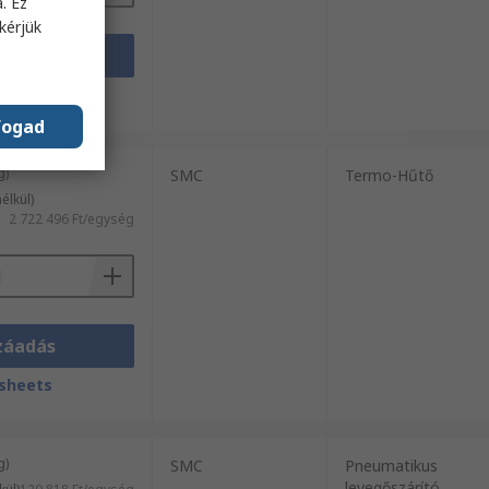
. Ez
kérjük
záadás
sheets
fogad
g)
SMC
Termo-Hűtő
élkül)
2 722 496 Ft/egység
záadás
sheets
g)
SMC
Pneumatikus
levegőszárító