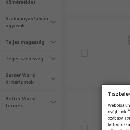
hőmérséklet
Szabványok/jóváh
agyások
Teljes magasság
Teljes szélesség
Better World
Kritériumok
Tisztel
Better World
termék
Weboldalun
nyújtsunk Ö
szabása sor
létfontossá