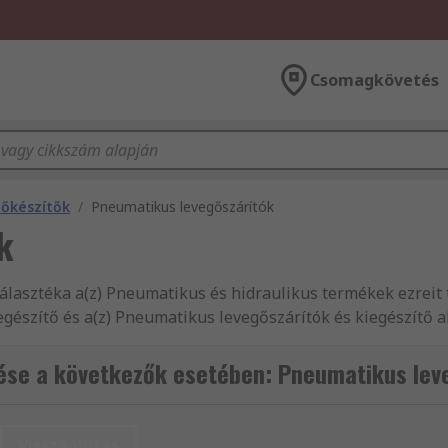
Csomagkövetés
lőkészítők
/
Pneumatikus levegőszárítók
k
álasztéka a(z) Pneumatikus és hidraulikus termékek ezreit 
észítő és a(z) Pneumatikus levegőszárítók és kiegészítő al
 kiegészítő termékekkel, illetve rendelkezésre álló raktárk
k ezreit kínáljuk a vállalkozások és mérnökök számára vilá
ése a következők esetében: Pneumatikus lev
elyről az RS méltán ismert. A(z) Pneumatikus levegőszárítók 
zközök termékvonalunkból. Az RS Gépészeti termékek és es
idraulikus termékeket, amelyek készen állnak a 24 órán bel
Visszaállítás