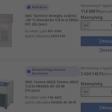
Részösszeg (1 egysé
Raktáron
114 098 Ft
(ÁFA nél
SMC Sűrített levegős szárító
Mennyiség
-20 °C Membrán 1/8 in G IDG3-
F01 25L/perc
RS raktári szám
667-9309
Gyártó cikkszáma
IDG3-F01
Hoz
Data
Részösszeg (1 egysé
Átmenetileg nincsen
3 624 143 Ft
készleten
(ÁFA n
SMC Termo-Hűtő Termo-Hűtő
Mennyiség
1/2 in HRS050-AF-20-M
31L/perc
RS raktári szám
196-4432
Gyártó cikkszáma
HRS050-AF-20-M
Hoz