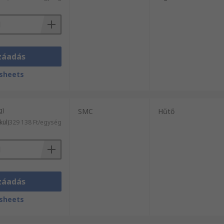
záadás
sheets
g)
SMC
Hűtő
kül)
329 138 Ft/egység
záadás
sheets