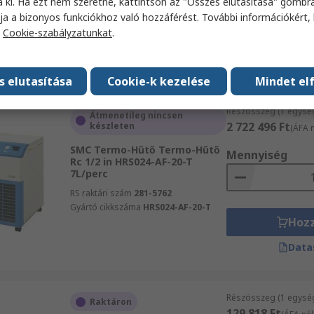
a ki. Ha ezt nem szeretné, kattintson az "Összes elutasítása" gombra
Gyártó cikkszáma
HRS012-AF-20-T
ja a bizonyos funkciókhoz való hozzáférést. További információkért, 
a
Cookie-szabályzatunkat
.
Hoz
Data
s elutasítása
Cookie-k kezelése
Mindet el
Részösszeg (1 egysé
Átmenetileg nincsen
2 722 496 Ft
készleten
(ÁFA n
SMC Termo-Hűtő Termo-Hűtő
Mennyiség
Rc 1/2 in HRS024-AF-20-T
7L/perc
RS raktári szám
281-5762
Gyártó cikkszáma
HRS024-AF-20-T
Hoz
Data
Részösszeg (1 egysé
Raktáron
129 818 Ft