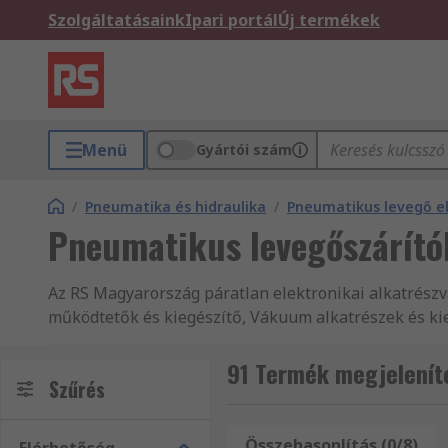
Szolgáltatásaink
Ipari portál
Új termékek
Menü
Gyártói szám
/
Pneumatika és hidraulika
/
Pneumatikus levegő e
Pneumatikus levegőszárító
Az RS Magyarország páratlan elektronikai alkatrészv
működtetők és kiegészítő, Vákuum alkatrészek és kieg
rendelkezünk a legjobb Pneumatikus levegőszárítók és
jóváhagyott Pneumatikus levegő-előkészítő alkatrésze
91 Termék megjelenít
Szűrés
kiszállítást, termékminőséget és vevőszolgálatot, am
termékeket rendelhet a(z) Gépészeti termékek és es
Pneumatikus és hidraulikus és a(z) Pneumatikus és h
Összehasonlítás (0/8)