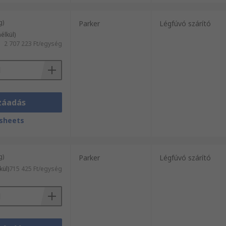
g)
Parker
Légfúvó szárító
élkül)
2 707 223 Ft/egység
záadás
sheets
g)
Parker
Légfúvó szárító
kül)
715 425 Ft/egység