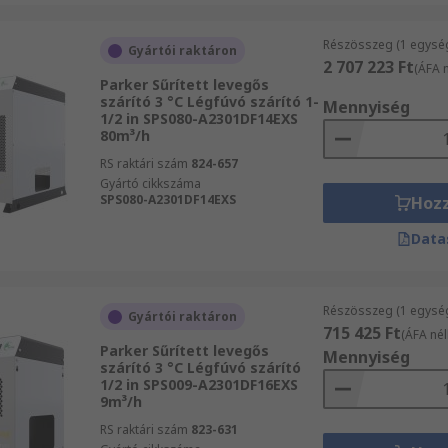
Részösszeg (1 egysé
Gyártói raktáron
2 707 223 Ft
(ÁFA n
Parker Sűrített levegős
szárító 3 °C Légfúvó szárító 1-
Mennyiség
1/2 in SPS080-A2301DF14EXS
80m³/h
RS raktári szám
824-657
Gyártó cikkszáma
SPS080-A2301DF14EXS
Hoz
Data
Részösszeg (1 egysé
Gyártói raktáron
715 425 Ft
(ÁFA nél
Parker Sűrített levegős
Mennyiség
szárító 3 °C Légfúvó szárító
1/2 in SPS009-A2301DF16EXS
9m³/h
RS raktári szám
823-631