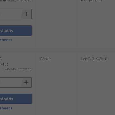
kül)
129 818 Ft/egység
záadás
sheets
g)
Parker
Légfúvó szárító
élkül)
1 245 615 Ft/egység
záadás
sheets