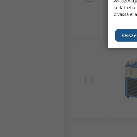
választhatj
korlátozhat
olvassa el 
Össze