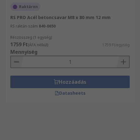
Raktáron
RS PRO Acél betoncsavar M8 x 80 mm 12 mm
RS raktári szám
840-0650
Részösszeg (1 egység)
1759 Ft
(ÁFA nélkül)
1759 Ft/egység
Mennyiség
Hozzáadás
Datasheets