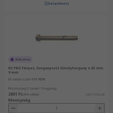
Datasheets
Raktáron
RS PRO Fényes, horganyzott hüvelyhorgony x 65 mm
9 mm
RS raktári szám
177-7070
Részösszeg (1 tasak / 10 egység)
2801 Ft
(ÁFA nélkül)
2801 Ft/tasak
Mennyiség