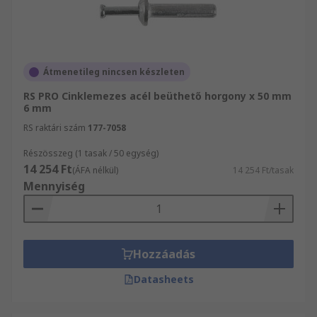
Átmenetileg nincsen készleten
RS PRO Cinklemezes acél beüthető horgony x 50 mm
6 mm
RS raktári szám
177-7058
Részösszeg (1 tasak / 50 egység)
14 254 Ft
(ÁFA nélkül)
14 254 Ft/tasak
Mennyiség
Hozzáadás
Datasheets