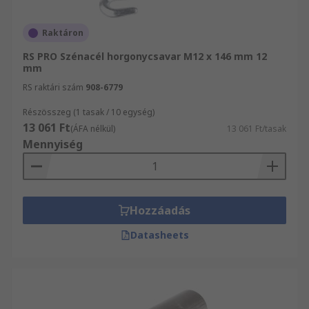
Raktáron
RS PRO Szénacél horgonycsavar M12 x 146 mm 12
mm
RS raktári szám
908-6779
Részösszeg (1 tasak / 10 egység)
13 061 Ft
(ÁFA nélkül)
13 061 Ft/tasak
Mennyiség
Hozzáadás
Datasheets