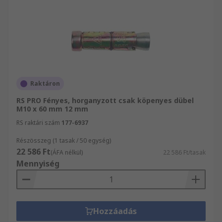
Raktáron
RS PRO Fényes, horganyzott csak köpenyes dübel
M10 x 60 mm 12 mm
RS raktári szám
177-6937
Részösszeg (1 tasak / 50 egység)
22 586 Ft
(ÁFA nélkül)
22 586 Ft/tasak
Mennyiség
Hozzáadás