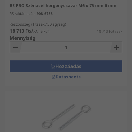
RS PRO Szénacél horgonycsavar M6 x 75 mm 6 mm
RS raktári szám
908-6788
Részösszeg (1 tasak / 50 egység)
18 713 Ft
(ÁFA nélkül)
18 713 Ft/tasak
Mennyiség
Hozzáadás
Datasheets