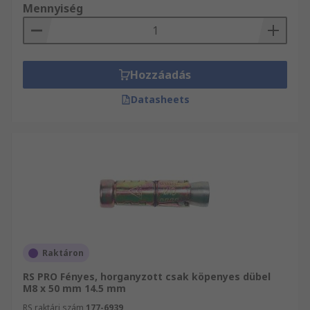
Mennyiség
Hozzáadás
Datasheets
Raktáron
RS PRO Fényes, horganyzott csak köpenyes dübel
M8 x 50 mm 14.5 mm
RS raktári szám
177-6939