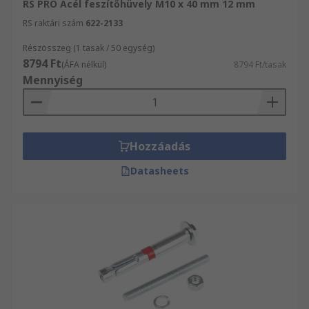
RS PRO Acél feszítőhüvely M10 x 40 mm 12 mm
RS raktári szám
622-2133
Részösszeg (1 tasak / 50 egység)
8794 Ft
(ÁFA nélkül)
8794 Ft/tasak
Mennyiség
Hozzáadás
Datasheets