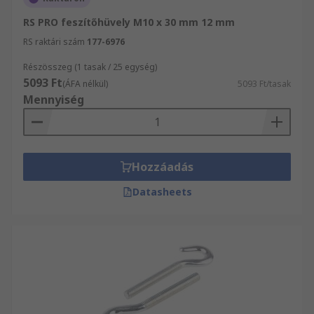
RS PRO feszítőhüvely M10 x 30 mm 12 mm
RS raktári szám
177-6976
Részösszeg (1 tasak / 25 egység)
5093 Ft
(ÁFA nélkül)
5093 Ft/tasak
Mennyiség
Hozzáadás
Datasheets