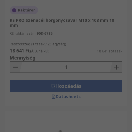
Raktáron
RS PRO Szénacél horgonycsavar M10 x 108 mm 10
mm
RS raktári szám
908-6785
Részösszeg (1 tasak / 25 egység)
18 641 Ft
(ÁFA nélkül)
18 641 Ft/tasak
Mennyiség
Hozzáadás
Datasheets