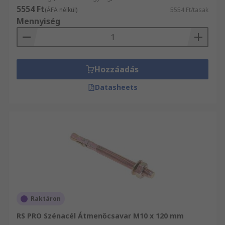
5554 Ft
(ÁFA nélkül)
5554 Ft/tasak
Mennyiség
Hozzáadás
Datasheets
Raktáron
RS PRO Szénacél Átmenőcsavar M10 x 120 mm