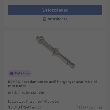
Hozzáadás
Datasheets
Raktáron
RS PRO Rozsdamentes acél horgonycsavar M8 x 95
mm 8 mm
RS raktári szám
622-1950
Részösszeg (1 csomag / 10 egység)
13 313 Ft
(ÁFA nélkül)
13 313 Ft/csomag