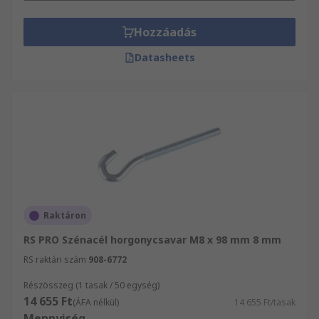
Hozzáadás
Datasheets
Raktáron
RS PRO Szénacél horgonycsavar M8 x 98 mm 8 mm
RS raktári szám
908-6772
Részösszeg (1 tasak / 50 egység)
14 655 Ft
(ÁFA nélkül)
14 655 Ft/tasak
Mennyiség