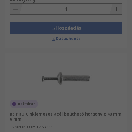
Hozzáadás
Datasheets
Raktáron
RS PRO Cinklemezes acél beüthető horgony x 40 mm
6 mm
RS raktári szám
177-7006