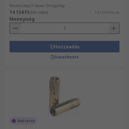
Részösszeg (1 tasak / 50 egység)
14 134 Ft
(ÁFA nélkül)
14 134 Ft/tasak
Mennyiség
Hozzáadás
Datasheets
Raktáron