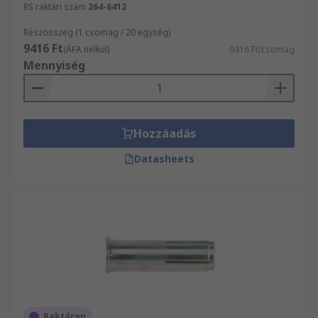
RS raktári szám
264-6412
Részösszeg (1 csomag / 20 egység)
9416 Ft
(ÁFA nélkül)
9416 Ft/csomag
Mennyiség
Hozzáadás
Datasheets
Raktáron