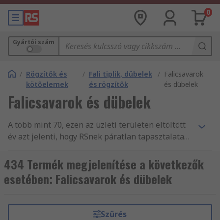
0
Gyártói szám
/
Rögzítők és
/
Fali tiplik, dübelek
/
Falicsavarok
kötőelemek
és rögzítők
és dübelek
Falicsavarok és dübelek
A több mint 70, ezen az üzleti területen eltöltött
év azt jelenti, hogy RSnek páratlan tapasztalata
van a vállalkozások nélkülözhetetlen Fali tiplik,
dűbelek és rögzítő alkatrészekkel, illetve
434 Termék megjelenítése a következők
tartozékokkal történő ellátásában. Világszerte
esetében: Falicsavarok és dübelek
segítjük a mérnökök munkáját, Fali tiplik,
dűbelek és rögzítő és másTiplik, dűbelek, rögzítő
és kiegészítő termékek fogalmazásával, több
Szűrés
mint 160 ország vásárlói számára, akik mind