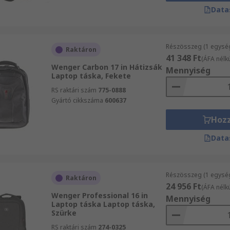
Data
Részösszeg (1 egysé
Raktáron
41 348 Ft
(ÁFA nélkü
Wenger Carbon 17 in Hátizsák
Mennyiség
Laptop táska, Fekete
RS raktári szám
775-0888
Gyártó cikkszáma
600637
Hoz
Data
Részösszeg (1 egysé
Raktáron
24 956 Ft
(ÁFA nélkü
Wenger Professional 16 in
Mennyiség
Laptop táska Laptop táska,
Szürke
RS raktári szám
274-0325