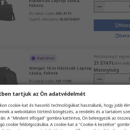
kialakítás Laptop táska,
Fekete
RS raktári szám
288-4174
Gyártó cikkszáma
4X40T84061
Hoz
Data
Részösszeg (1 egysé
Raktáron
21 574 Ft
(ÁFA nélkü
Wenger 16 in Hátizsák Laptop
Mennyiség
táska, Fekete
RS raktári szám
181-1168
Gyártó cikkszáma
601468
etben tartjuk az Ön adatvédelmét
Hoz
kon cookie-kat és hasonló technológiákat használunk, hogy jobb él
Data
nnek a weboldalon történő böngészés, a rendelés és a tartalom sz
án. A "Mindent elfogad" gombra kattintva, Ön beleegyezik az össze
gú cookie feldolgozásába. A cookie-kat a "Cookie-k kezelése" gombr
Részösszeg (1 egysé