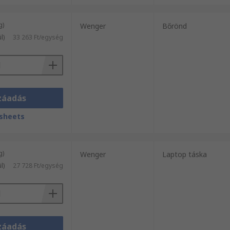
g)
Wenger
Bőrönd
l)
33 263 Ft/egység
záadás
sheets
g)
Wenger
Laptop táska
l)
27 728 Ft/egység
záadás