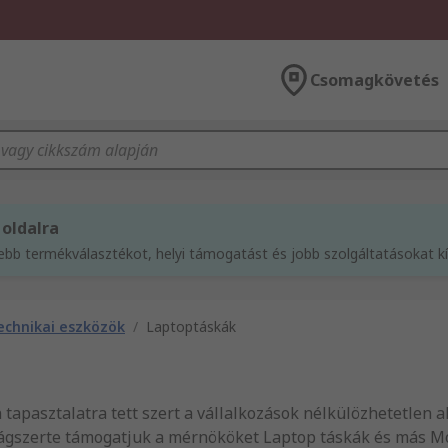
Csomagkövetés
 oldalra
sebb termékválasztékot, helyi támogatást és jobb szolgáltatásokat 
echnikai eszközök
/
Laptoptáskák
n tapasztalatra tett szert a vállalkozások nélkülözhetetlen 
lágszerte támogatjuk a mérnököket Laptop táskák és más M