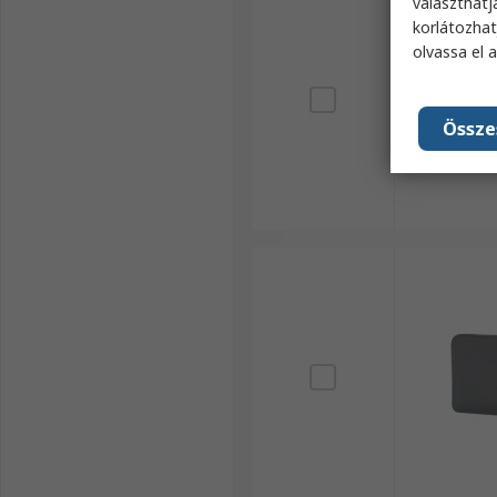
választhatj
korlátozhat
olvassa el 
Össze