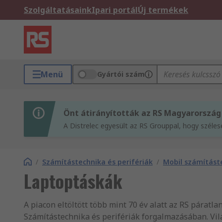
Szolgáltatásaink
Ipari portál
Új termékek
Menü
Gyártói szám
Önt átirányították az RS Magyarország
A Distrelec egyesült az RS Grouppal, hogy széle
/
Számítástechnika és perifériák
/
Mobil számítást
Laptoptáskák
A piacon eltöltött több mint 70 év alatt az RS páratla
Számítástechnika és perifériák forgalmazásában. Vi