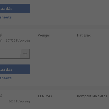
záadás
sheets
g)
Wenger
Hátizsák
l)
37 755 Ft/egység
záadás
sheets
g)
LENOVO
Kompakt kialakítás
8657 Ft/egység