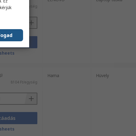
. Ez
l)
10 814 Ft/egység
kérjük
fogad
záadás
sheets
g)
Hama
Hüvely
8104 Ft/egység
záadás
sheets