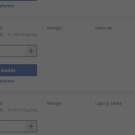
sheets
g)
Wenger
Hátizsák
l)
41 348 Ft/egység
záadás
sheets
g)
Wenger
Laptop táska
l)
24 956 Ft/egység