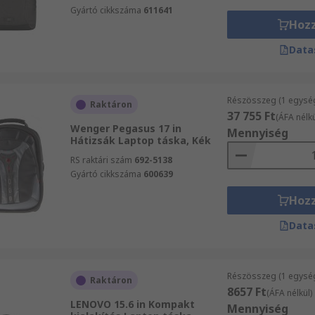
Gyártó cikkszáma
611641
Hoz
Data
Részösszeg (1 egysé
Raktáron
37 755 Ft
(ÁFA nélkü
Wenger Pegasus 17 in
Mennyiség
Hátizsák Laptop táska, Kék
RS raktári szám
692-5138
Gyártó cikkszáma
600639
Hoz
Data
Részösszeg (1 egysé
Raktáron
8657 Ft
(ÁFA nélkül)
LENOVO 15.6 in Kompakt
Mennyiség