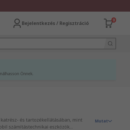
0
Bejelentkezés / Regisztráció
kínálhasson Önnek.
alkatrész- és tartozékellátásában, mint
Mutat
obil számítástechnikai eszközök