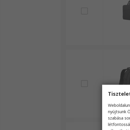
Tisztel
Weboldalun
nyújtsunk Ö
szabása sor
létfontossá