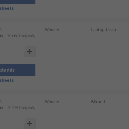
sheets
g)
Wenger
Laptop táska
l)
30 060 Ft/egység
záadás
sheets
g)
Wenger
Bőrönd
l)
20 775 Ft/egység