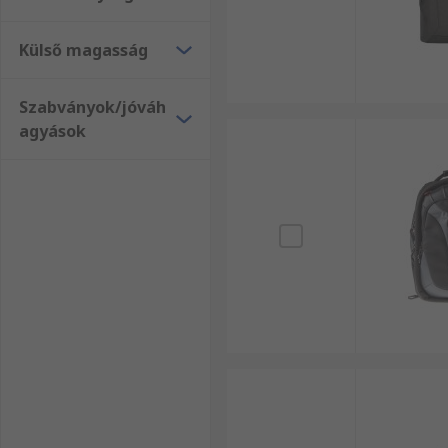
Külső magasság
Szabványok/jóváh
agyások