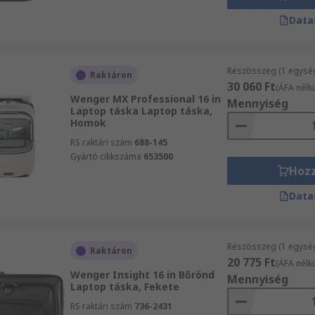
Data
Részösszeg (1 egysé
Raktáron
30 060 Ft
(ÁFA nélkü
Wenger MX Professional 16 in
Mennyiség
Laptop táska Laptop táska,
Homok
RS raktári szám
688-145
Gyártó cikkszáma
653500
Hoz
Data
Részösszeg (1 egysé
Raktáron
20 775 Ft
(ÁFA nélkü
Wenger Insight 16 in Bőrönd
Mennyiség
Laptop táska, Fekete
RS raktári szám
736-2431