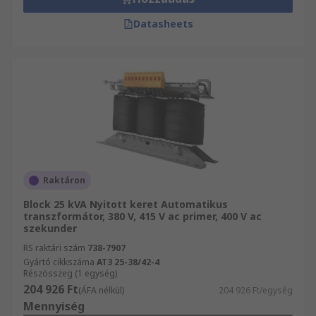
Datasheets
Raktáron
Block 25 kVA Nyitott keret Automatikus
transzformátor, 380 V, 415 V ac primer, 400 V ac
szekunder
RS raktári szám
738-7907
Gyártó cikkszáma
AT3 25-38/42-4
Részösszeg (1 egység)
204 926 Ft
(ÁFA nélkül)
204 926 Ft/egység
Mennyiség