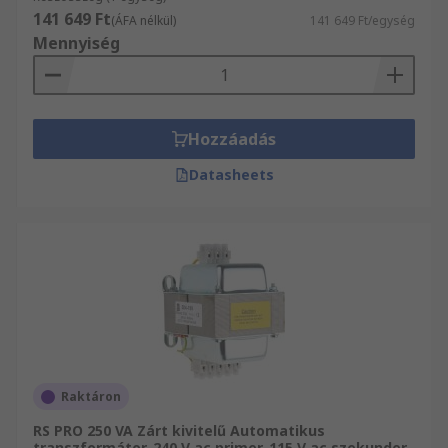
141 649 Ft
(ÁFA nélkül)
141 649 Ft/egység
Mennyiség
Hozzáadás
Datasheets
Raktáron
RS PRO 250 VA Zárt kivitelű Automatikus
transzformátor, 240 V ac primer, 115 V ac szekunder