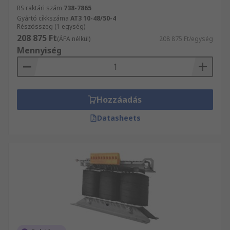
RS raktári szám
738-7865
Gyártó cikkszáma
AT3 10-48/50-4
Részösszeg (1 egység)
208 875 Ft
(ÁFA nélkül)
208 875 Ft/egység
Mennyiség
Hozzáadás
Datasheets