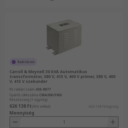
Raktáron
Carroll & Meynell 30 kVA Automatikus
transzformátor, 380 V, 415 V, 400 V primer, 380 V, 400
V, 415 V szekunder
RS raktári szám
436-8877
Gyártó cikkszáma
CMA30K/FM0
Részösszeg (1 egység)
626 138 Ft
(ÁFA nélkül)
626 138 Ft/egység
Mennyiség