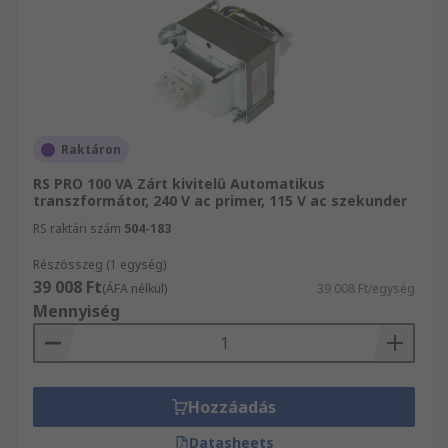
Raktáron
RS PRO 100 VA Zárt kivitelű Automatikus
transzformátor, 240 V ac primer, 115 V ac szekunder
RS raktári szám
504-183
Részösszeg (1 egység)
39 008 Ft
(ÁFA nélkül)
39 008 Ft/egység
Mennyiség
Hozzáadás
Datasheets