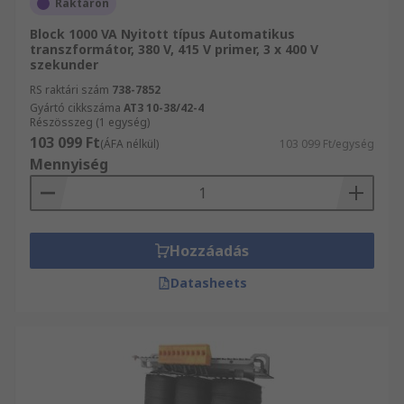
Raktáron
Block 1000 VA Nyitott típus Automatikus
transzformátor, 380 V, 415 V primer, 3 x 400 V
szekunder
RS raktári szám
738-7852
Gyártó cikkszáma
AT3 10-38/42-4
Részösszeg (1 egység)
103 099 Ft
(ÁFA nélkül)
103 099 Ft/egység
Mennyiség
Hozzáadás
Datasheets