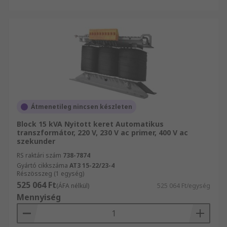
Átmenetileg nincsen készleten
Block 15 kVA Nyitott keret Automatikus
transzformátor, 220 V, 230 V ac primer, 400 V ac
szekunder
RS raktári szám
738-7874
Gyártó cikkszáma
AT3 15-22/23-4
Részösszeg (1 egység)
525 064 Ft
(ÁFA nélkül)
525 064 Ft/egység
Mennyiség