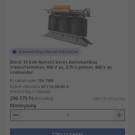
Átmenetileg nincsen készleten
Block 10 kVA Nyitott keret Automatikus
transzformátor, 600 V ac, 575 V primer, 400 V ac
szekunder
RS raktári szám
738-7868
Gyártó cikkszáma
AT3 10-58/60-4
Részösszeg (1 egység)
290 175 Ft
(ÁFA nélkül)
290 175 Ft/egység
Mennyiség
Hozzáadás