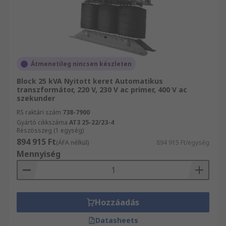
Átmenetileg nincsen készleten
Block 25 kVA Nyitott keret Automatikus
transzformátor, 220 V, 230 V ac primer, 400 V ac
szekunder
RS raktári szám
738-7900
Gyártó cikkszáma
AT3 25-22/23-4
Részösszeg (1 egység)
894 915 Ft
(ÁFA nélkül)
894 915 Ft/egység
Mennyiség
Hozzáadás
Datasheets