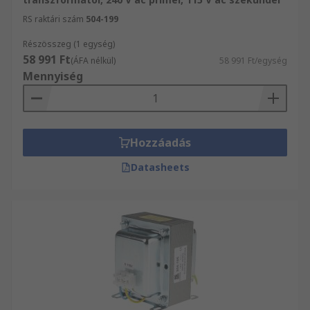
RS raktári szám
504-199
Részösszeg (1 egység)
58 991 Ft
(ÁFA nélkül)
58 991 Ft/egység
Mennyiség
Hozzáadás
Datasheets