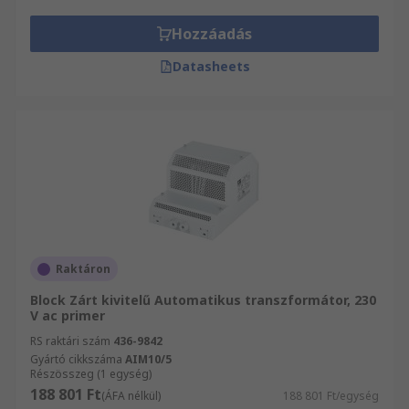
Hozzáadás
Datasheets
Raktáron
Block Zárt kivitelű Automatikus transzformátor, 230
V ac primer
RS raktári szám
436-9842
Gyártó cikkszáma
AIM10/5
Részösszeg (1 egység)
188 801 Ft
(ÁFA nélkül)
188 801 Ft/egység