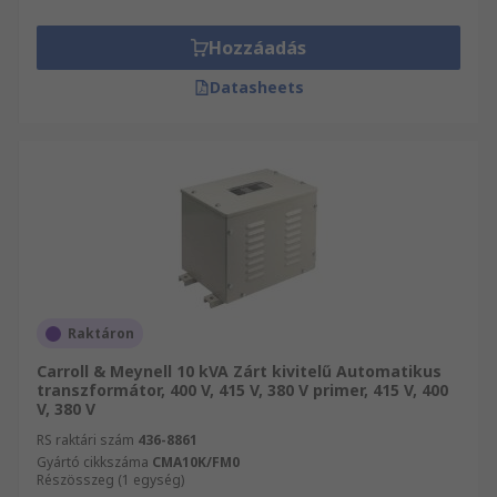
Hozzáadás
Datasheets
Raktáron
Carroll & Meynell 10 kVA Zárt kivitelű Automatikus
transzformátor, 400 V, 415 V, 380 V primer, 415 V, 400
V, 380 V
RS raktári szám
436-8861
Gyártó cikkszáma
CMA10K/FM0
Részösszeg (1 egység)