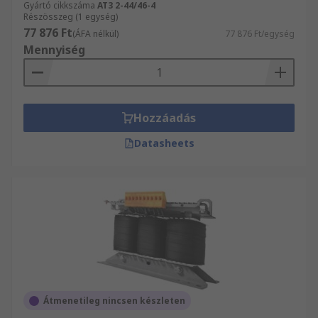
Gyártó cikkszáma
AT3 2-44/46-4
Részösszeg (1 egység)
77 876 Ft
(ÁFA nélkül)
77 876 Ft/egység
Mennyiség
Hozzáadás
Datasheets
Átmenetileg nincsen készleten