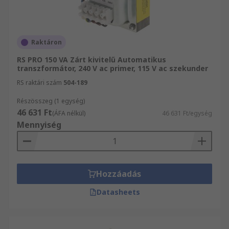
Raktáron
RS PRO 150 VA Zárt kivitelű Automatikus
transzformátor, 240 V ac primer, 115 V ac szekunder
RS raktári szám
504-189
Részösszeg (1 egység)
46 631 Ft
(ÁFA nélkül)
46 631 Ft/egység
Mennyiség
Hozzáadás
Datasheets