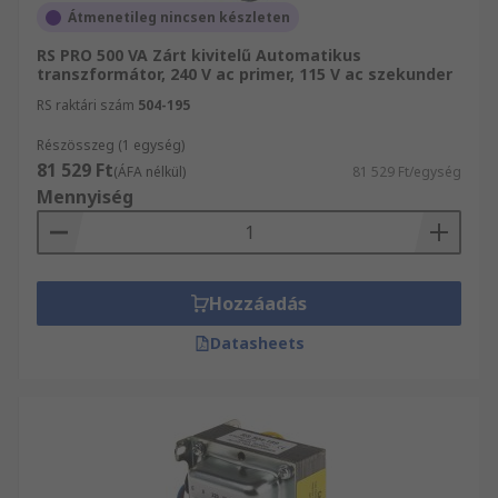
Átmenetileg nincsen készleten
RS PRO 500 VA Zárt kivitelű Automatikus
transzformátor, 240 V ac primer, 115 V ac szekunder
RS raktári szám
504-195
Részösszeg (1 egység)
81 529 Ft
(ÁFA nélkül)
81 529 Ft/egység
Mennyiség
Hozzáadás
Datasheets