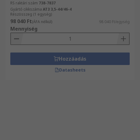
RS raktári szám
738-7837
Gyártó cikkszáma
AT3 3,5-44/46-4
Részösszeg (1 egység)
98 040 Ft
(ÁFA nélkül)
98 040 Ft/egység
Mennyiség
Hozzáadás
Datasheets