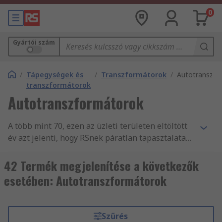
0
Gyártói szám
/
Tápegységek és
/
Transzformátorok
/
Autotranszfo
transzformátorok
Autotranszformátorok
A több mint 70, ezen az üzleti területen eltöltött
év azt jelenti, hogy RSnek páratlan tapasztalata
van a vállalkozások nélkülözhetetlen
Automatikus átalakító alkatrészekkel, illetve
42 Termék megjelenítése a következők
tartozékokkal történő ellátásában. Világszerte
esetében: Autotranszformátorok
segítjük a mérnökök munkáját, Automatikus
átalakító és másTranszformátorok és kiegészítő
termékek fogalmazásával, több mint 160 ország
Szűrés
vásárlói számára, akik mind tudják, hogy