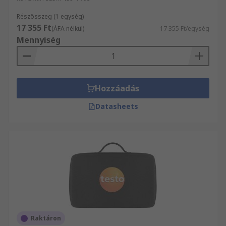
Részösszeg (1 egység)
17 355 Ft
(ÁFA nélkül)
17 355 Ft/egység
Mennyiség
Hozzáadás
Datasheets
Raktáron