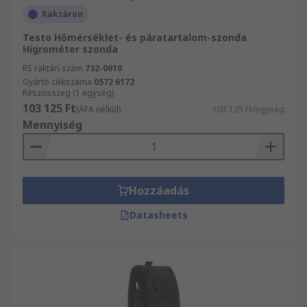
Raktáron
Testo Hőmérséklet- és páratartalom-szonda
Higrométer szonda
RS raktári szám
732-0610
Gyártó cikkszáma
0572 6172
Részösszeg (1 egység)
103 125 Ft
(ÁFA nélkül)
103 125 Ft/egység
Mennyiség
Hozzáadás
Datasheets