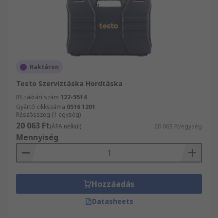
Raktáron
Testo Szerviztáska Hordtáska
RS raktári szám
122-9514
Gyártó cikkszáma
0516 1201
Részösszeg (1 egység)
20 063 Ft
(ÁFA nélkül)
20 063 Ft/egység
Mennyiség
Hozzáadás
Datasheets