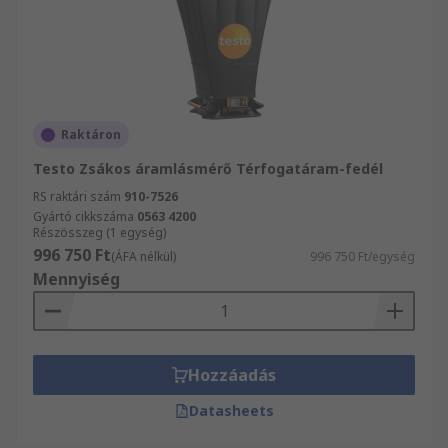
Raktáron
Testo Zsákos áramlásmérő Térfogatáram-fedél
RS raktári szám
910-7526
Gyártó cikkszáma
0563 4200
Részösszeg (1 egység)
996 750 Ft
(ÁFA nélkül)
996 750 Ft/egység
Mennyiség
Hozzáadás
Datasheets