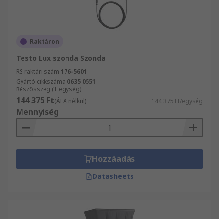
Raktáron
Testo Lux szonda Szonda
RS raktári szám
176-5601
Gyártó cikkszáma
0635 0551
Részösszeg (1 egység)
144 375 Ft
(ÁFA nélkül)
144 375 Ft/egység
Mennyiség
Hozzáadás
Datasheets