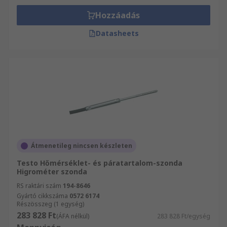
Hozzáadás
Datasheets
Átmenetileg nincsen készleten
Testo Hőmérséklet- és páratartalom-szonda
Higrométer szonda
RS raktári szám
194-8646
Gyártó cikkszáma
0572 6174
Részösszeg (1 egység)
283 828 Ft
(ÁFA nélkül)
283 828 Ft/egység