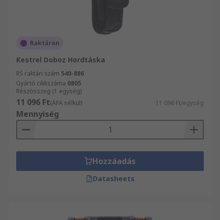
Raktáron
Kestrel Doboz Hordtáska
RS raktári szám
540-886
Gyártó cikkszáma
0805
Részösszeg (1 egység)
11 096 Ft
(ÁFA nélkül)
11 096 Ft/egység
Mennyiség
Hozzáadás
Datasheets