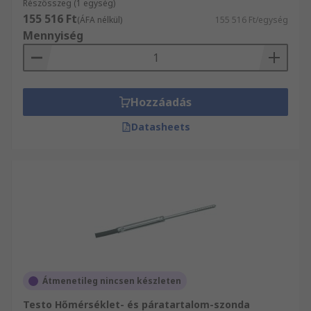
Részösszeg (1 egység)
155 516 Ft
(ÁFA nélkül)
155 516 Ft/egység
Mennyiség
Hozzáadás
Datasheets
Átmenetileg nincsen készleten
Testo Hőmérséklet- és páratartalom-szonda