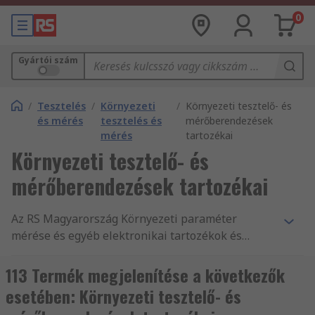
0
Gyártói szám
/
Tesztelés
/
Környezeti
/
Környezeti tesztelő- és
és mérés
tesztelés és
mérőberendezések
mérés
tartozékai
Környezeti tesztelő- és
mérőberendezések tartozékai
Az RS Magyarország Környezeti paraméter
mérése és egyéb elektronikai tartozékok és
kellékek legnagyobb terméktartományát kínálja.
Versenyképes árak, az iparág által jóváhagyott
113 Termék megjelenítése a következők
termékek, illetve ügyfélszolgálatunk kitűnő
esetében: Környezeti tesztelő- és
minősége az, amivel folyamatosan alátámasztjuk