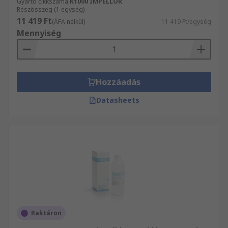
Gyártó cikkszáma
K1000 IMPELLOR
Részösszeg (1 egység)
11 419 Ft
(ÁFA nélkül)
11 419 Ft/egység
Mennyiség
Hozzáadás
Datasheets
Raktáron