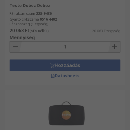
Testo Doboz Doboz
RS raktári szám
225-9436
Gyártó cikkszáma
0516 4402
Részösszeg (1 egység)
20 063 Ft
(ÁFA nélkül)
20 063 Ft/egység
Mennyiség
Hozzáadás
Datasheets