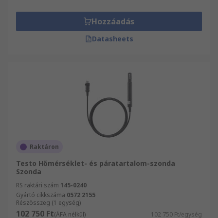
Hozzáadás
Datasheets
Raktáron
Testo Hőmérséklet- és páratartalom-szonda
Szonda
RS raktári szám
145-0240
Gyártó cikkszáma
0572 2155
Részösszeg (1 egység)
102 750 Ft
(ÁFA nélkül)
102 750 Ft/egység