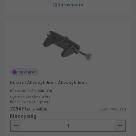
Datasheets
Raktáron
Kestrel Állványbilincs Állványbilincs
RS raktári szám
540-876
Gyártó cikkszáma
0793
Részösszeg (1 egység)
7294 Ft
(ÁFA nélkül)
7294 Ft/egység
Mennyiség