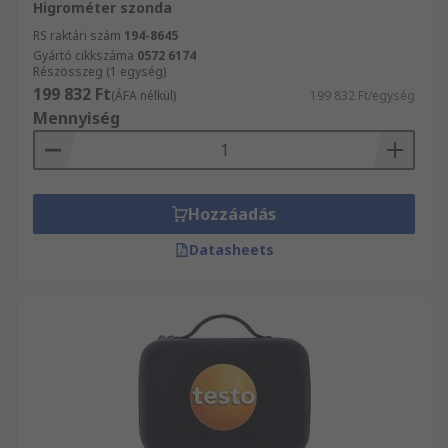
Higrométer szonda
RS raktári szám
194-8645
Gyártó cikkszáma
0572 6174
Részösszeg (1 egység)
199 832 Ft
(ÁFA nélkül)
199 832 Ft/egység
Mennyiség
Hozzáadás
Datasheets