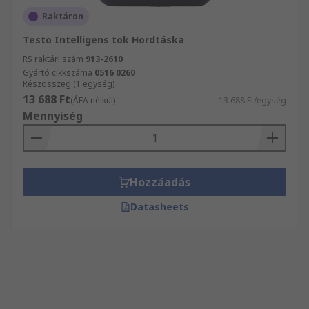
Raktáron
Testo Intelligens tok Hordtáska
RS raktári szám
913-2610
Gyártó cikkszáma
0516 0260
Részösszeg (1 egység)
13 688 Ft
(ÁFA nélkül)
13 688 Ft/egység
Mennyiség
Hozzáadás
Datasheets