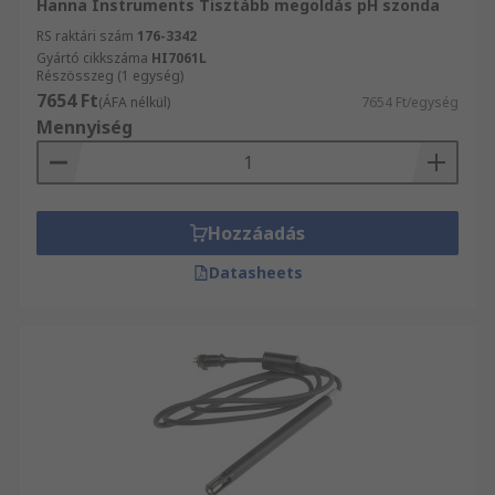
Hanna Instruments Tisztább megoldás pH szonda
RS raktári szám
176-3342
Gyártó cikkszáma
HI7061L
Részösszeg (1 egység)
7654 Ft
(ÁFA nélkül)
7654 Ft/egység
Mennyiség
Hozzáadás
Datasheets