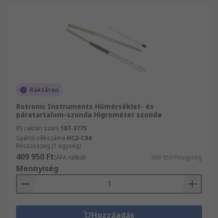
Raktáron
Rotronic Instruments Hőmérséklet- és
páratartalom-szonda Higrométer szonda
RS raktári szám
187-3775
Gyártó cikkszáma
HC2-C04
Részösszeg (1 egység)
409 950 Ft
(ÁFA nélkül)
409 950 Ft/egység
Mennyiség
Hozzáadás