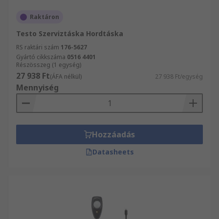
Raktáron
Testo Szerviztáska Hordtáska
RS raktári szám
176-5627
Gyártó cikkszáma
0516 4401
Részösszeg (1 egység)
27 938 Ft
(ÁFA nélkül)
27 938 Ft/egység
Mennyiség
Hozzáadás
Datasheets