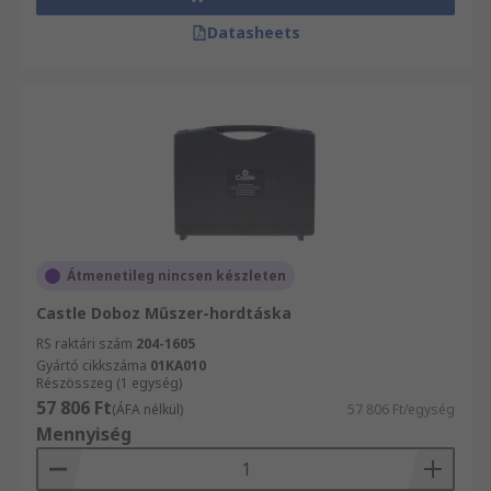
Datasheets
Átmenetileg nincsen készleten
Castle Doboz Műszer-hordtáska
RS raktári szám
204-1605
Gyártó cikkszáma
01KA010
Részösszeg (1 egység)
57 806 Ft
(ÁFA nélkül)
57 806 Ft/egység
Mennyiség