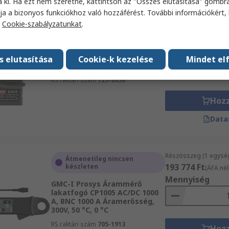
a ki. Ha ezt nem szeretné, kattintson az "Összes elutasítása" gombra
ja a bizonyos funkciókhoz való hozzáférést. További információkért, 
a
Cookie-szabályzatunkat
.
Részösszeg (1 egysé
Raktáron
56 978 Ft
(ÁFA nélkü
RS PRO Árammérő lakatfogó
Mennyiség
AC 300 A Áram/feszültség,
s elutasítása
Cookie-k kezelése
Mindet el
1000V, 50 °C, 0 °C, DKDCAL
RS raktári szám
123-8656
Hoz
Data
Részösszeg (1 egysé
Átmenetileg nincsen
193 774 Ft
készleten
(ÁFA nél
Mennyiség
GMC-I Prosys Árammérő
lakatfogó CP1005 AC/DC 1000
A, BNC 1000 A Áramerősség,
300V, 50 °C, 0 °C
RS raktári szám
705-1913
Hoz