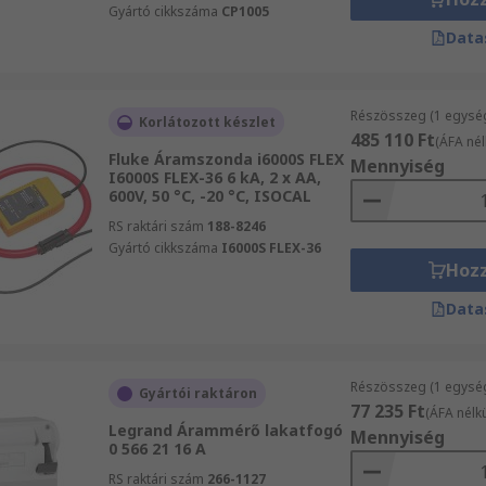
Gyártó cikkszáma
CP1005
Data
Részösszeg (1 egysé
Korlátozott készlet
485 110 Ft
(ÁFA nél
Fluke Áramszonda i6000S FLEX
Mennyiség
I6000S FLEX-36 6 kA, 2 x AA,
600V, 50 °C, -20 °C, ISOCAL
RS raktári szám
188-8246
Gyártó cikkszáma
I6000S FLEX-36
Hoz
Data
Részösszeg (1 egysé
Gyártói raktáron
77 235 Ft
(ÁFA nélkü
Legrand Árammérő lakatfogó
Mennyiség
0 566 21 16 A
RS raktári szám
266-1127