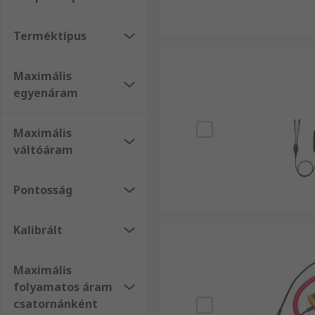
Terméktípus
Maximális
egyenáram
Maximális
váltóáram
Pontosság
Kalibrált
Maximális
folyamatos áram
csatornánként