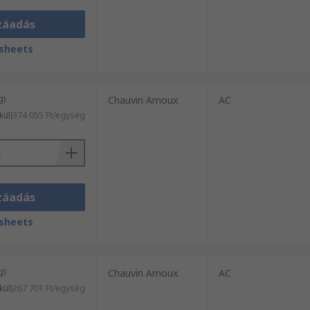
záadás
sheets
g)
Chauvin Arnoux
AC
kül)
374 055 Ft/egység
záadás
sheets
g)
Chauvin Arnoux
AC
kül)
267 701 Ft/egység