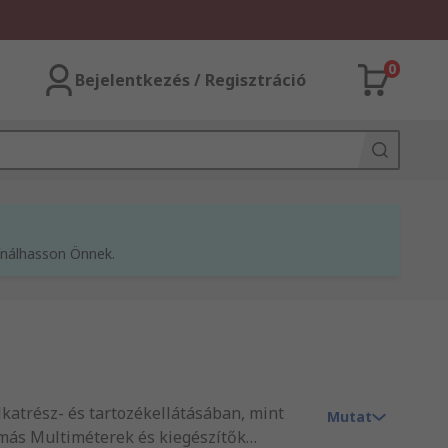
0
Bejelentkezés / Regisztráció
kínálhasson Önnek.
alkatrész- és tartozékellátásában, mint
Mutat
más Multiméterek és kiegészítők