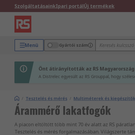
Szolgáltatásaink
Ipari portál
Új termékek
Menü
Gyártói szám
Önt átirányították az RS Magyarország
A Distrelec egyesült az RS Grouppal, hogy széle
/
Tesztelés és mérés
/
Multiméterek és kiegészítő
Árammérő lakatfogók
A piacon eltöltött több mint 70 év alatt az RS páratla
Tesztelés és mérés forgalmazásában. Világszerte tá