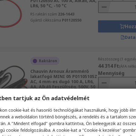
P01120550 AC 100 A, Alkáli, AA,
LR6, 50 °C, -10 °C
RS raktári szám
226-1643
Gyártó cikkszáma
P01120550
Hoz
Data
Részösszeg (1 egysé
Raktáron
44 314 Ft
(ÁFA nélkü
Chauvin Arnoux Árammérő
Mennyiség
lakatfogó MINI 05 P01105105Z
AC, 4 mm-es dugó 100 A, LR6,
AA, Alkáli Feszültség, 500V, 50
°C,
etben tartjuk az Ön adatvédelmét
RS raktári szám
799-9027
Hoz
Gyártó cikkszáma
P01105105Z
kon cookie-kat és hasonló technológiákat használunk, hogy jobb él
Data
nnek a weboldalon történő böngészés, a rendelés és a tartalom sz
án. A "Mindent elfogad" gombra kattintva, Ön beleegyezik az össze
gú cookie feldolgozásába. A cookie-kat a "Cookie-k kezelése" gombr