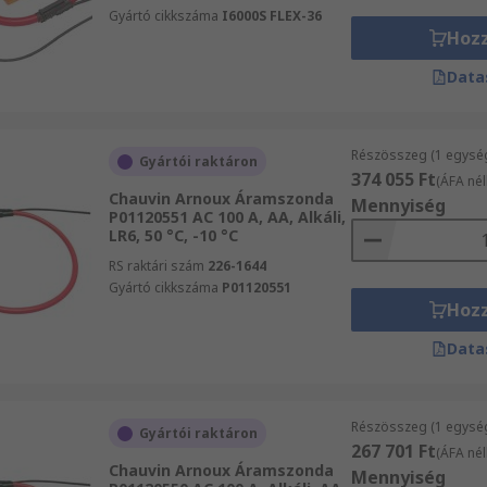
Gyártó cikkszáma
I6000S FLEX-36
Hoz
Data
Részösszeg (1 egysé
Gyártói raktáron
374 055 Ft
(ÁFA nél
Chauvin Arnoux Áramszonda
Mennyiség
P01120551 AC 100 A, AA, Alkáli,
LR6, 50 °C, -10 °C
RS raktári szám
226-1644
Gyártó cikkszáma
P01120551
Hoz
Data
Részösszeg (1 egysé
Gyártói raktáron
267 701 Ft
(ÁFA nél
Chauvin Arnoux Áramszonda
Mennyiség