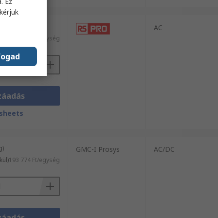
. Ez
kérjük
g)
AC
l)
56 978 Ft/egység
fogad
záadás
sheets
g)
GMC-I Prosys
AC/DC
kül)
193 774 Ft/egység
záadás