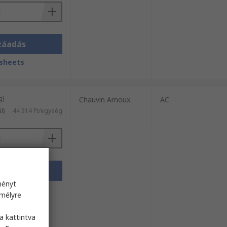
záadás
sheets
g)
Chauvin Arnoux
AC
l)
44 314 Ft/egység
záadás
ményt
sheets
emélyre
s
a kattintva