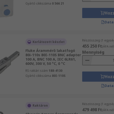
Gyártó cikkszáma
0 566 21
Hoz
Data
Részösszeg (1 egysé
Korlátozott készlet
455 250 Ft
(ÁFA nél
Fluke Árammérő lakatfogó
Mennyiség
80i-110s 80I-110S BNC adapter
100 A, BNC 100 A, IEC 6LR61,
600V, 300 V, 50 °C, 0 °C
RS raktári szám
188-4130
Gyártó cikkszáma
80I-110S
Hoz
Data
Részösszeg (1 egysé
Raktáron
479 498 Ft
(ÁFA nél