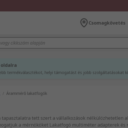
Csomagkövetés
 oldalra
sebb termékválasztékot, helyi támogatást és jobb szolgáltatásokat 
k
/
Árammérő lakatfogók
n tapasztalatra tett szert a vállalkozások nélkülözhetetlen 
mogatjuk a mérnököket Lakatfogó multiméter adapterek és 