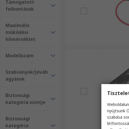
Támogatott
felbontások
Maximális
működési
hőmérséklet
Modellszám
Szabványok/jóváh
agyások
Tisztel
Biztonsági
kategória szintje
Weboldalun
nyújtsunk Ö
szabása sor
Biztonsági
létfontossá
kategória