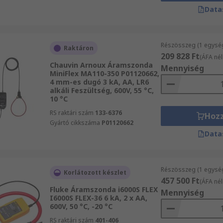
Data
Részösszeg (1 egysé
Raktáron
209 828 Ft
(ÁFA nél
Chauvin Arnoux Áramszonda
Mennyiség
MiniFlex MA110-350 P01120662,
4 mm-es dugó 3 kA, AA, LR6
alkáli Feszültség, 600V, 55 °C,
10 °C
RS raktári szám
133-6376
Hoz
Gyártó cikkszáma
P01120662
Data
Részösszeg (1 egysé
Korlátozott készlet
457 500 Ft
(ÁFA nél
Fluke Áramszonda i6000S FLEX
Mennyiség
I6000S FLEX-36 6 kA, 2 x AA,
600V, 50 °C, -20 °C
RS raktári szám
401-406