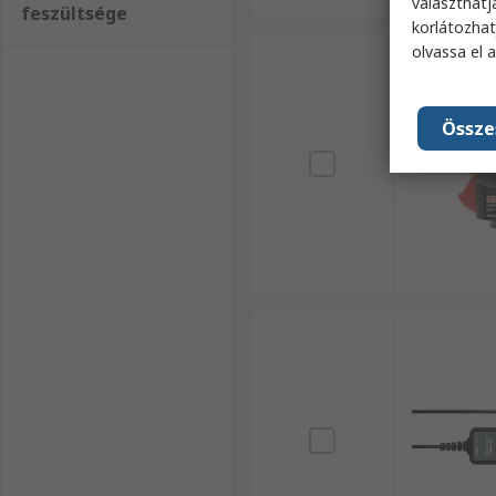
választhatj
feszültsége
korlátozhat
olvassa el 
Össze