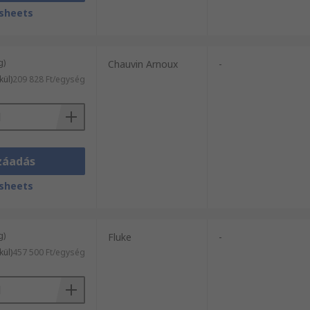
sheets
g)
Chauvin Arnoux
-
kül)
209 828 Ft/egység
záadás
sheets
g)
Fluke
-
kül)
457 500 Ft/egység