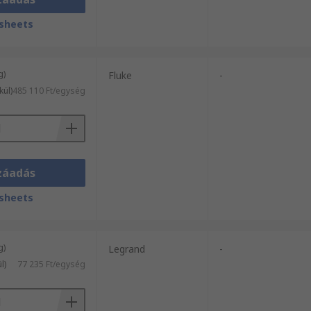
sheets
g)
Fluke
-
kül)
485 110 Ft/egység
záadás
sheets
g)
Legrand
-
l)
77 235 Ft/egység