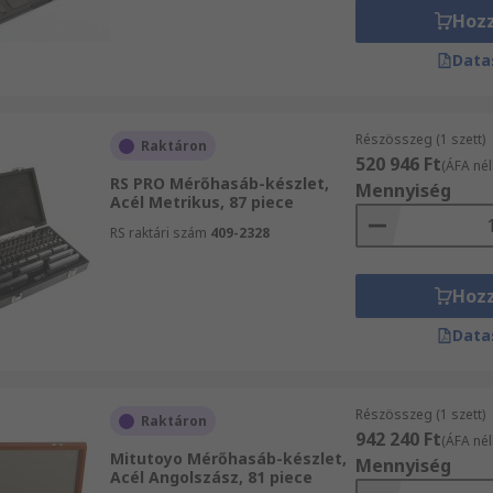
Hoz
Data
Részösszeg (1 szett)
Raktáron
520 946 Ft
(ÁFA nél
RS PRO Mérőhasáb-készlet,
Mennyiség
Acél Metrikus, 87 piece
RS raktári szám
409-2328
Hoz
Data
Részösszeg (1 szett)
Raktáron
942 240 Ft
(ÁFA nél
Mitutoyo Mérőhasáb-készlet,
Mennyiség
Acél Angolszász, 81 piece