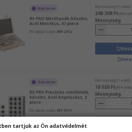
Részösszeg (1 szett)
Raktáron
348 308 Ft
(ÁFA nél
RS PRO Mérőhasáb-készlet,
Mennyiség
Acél Metrikus, 47 piece
RS raktári szám
409-2312
Hoz
Data
Részösszeg (1 szett)
Raktáron
18 026 Ft
(ÁFA nélkü
RS PRO Precíziós mérőblokk
Mennyiség
készlet, Acél Angolszász, 2
piece
RS raktári szám
387-0111
Hoz
etben tartjuk az Ön adatvédelmét