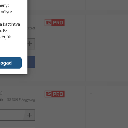
sheets
ményt
emélyre
s
-
a kattintva
kül)
444 465 Ft/szett
. Ez
kérjük
záadás
fogad
sheets
g)
-
l)
38 389 Ft/egység