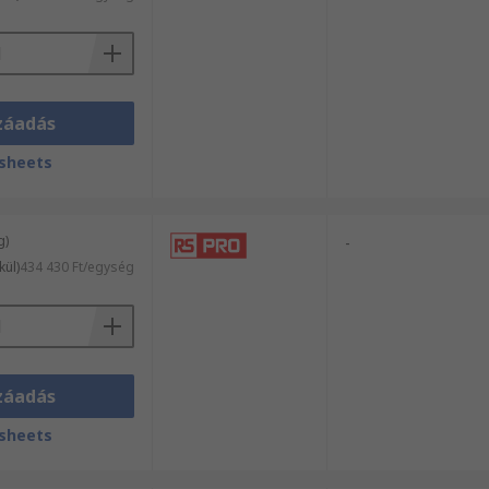
záadás
sheets
g)
-
kül)
434 430 Ft/egység
záadás
sheets