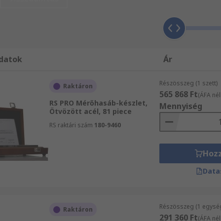
 Informatikai eszközök, vizsgáló- és biztonsági berendezés
tűnő szolgáltatásainkról! Rendeljen Mérősablon készletek 
pán egy-egy árucikket rendel, mindenképpen részesülhet másn
megtalálja az igényeinek megfelelő termékeket.
datok
Ár
Részösszeg (1 szett)
Raktáron
565 868 Ft
(ÁFA nél
RS PRO Mérőhasáb-készlet,
Mennyiség
Ötvözött acél, 81 piece
RS raktári szám
180-9460
Hoz
Data
Részösszeg (1 egysé
Raktáron
291 360 Ft
(ÁFA nél