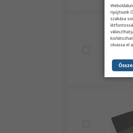
Weboldalun
nyújtsunk Ö
szabása sor
létfontossá
választhatj
korlátozhat
olvassa el 
Össze