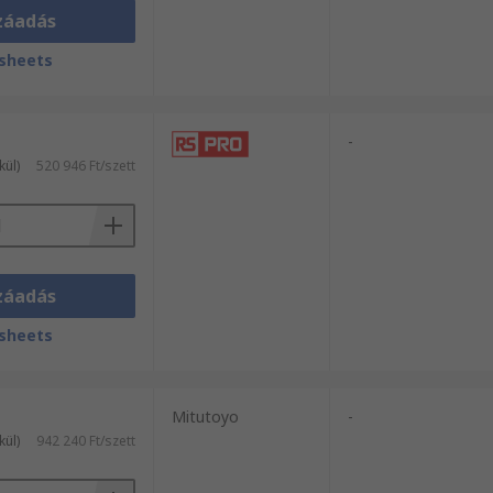
záadás
sheets
-
kül)
520 946 Ft/szett
záadás
sheets
Mitutoyo
-
kül)
942 240 Ft/szett