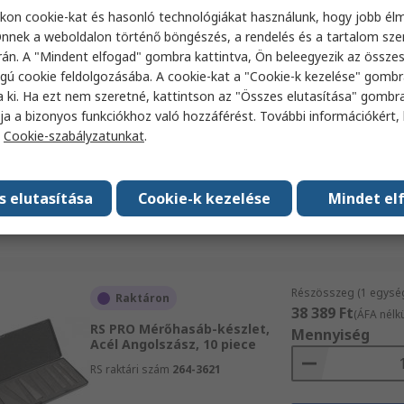
Data
kon cookie-kat és hasonló technológiákat használunk, hogy jobb él
nnek a weboldalon történő böngészés, a rendelés és a tartalom sz
án. A "Mindent elfogad" gombra kattintva, Ön beleegyezik az össze
Részösszeg (1 szett)
Raktáron
gú cookie feldolgozásába. A cookie-kat a "Cookie-k kezelése" gombr
444 465 Ft
(ÁFA nél
a ki. Ha ezt nem szeretné, kattintson az "Összes elutasítása" gombra
RS PRO Mérőhasáb-készlet,
Mennyiség
ja a bizonyos funkciókhoz való hozzáférést. További információkért, 
Ötvözött acél Angolszász, 81
piece
a
Cookie-szabályzatunkat
.
RS raktári szám
180-9459
Hoz
s elutasítása
Cookie-k kezelése
Mindet el
Data
Részösszeg (1 egysé
Raktáron
38 389 Ft
(ÁFA nélkü
RS PRO Mérőhasáb-készlet,
Mennyiség
Acél Angolszász, 10 piece
RS raktári szám
264-3621