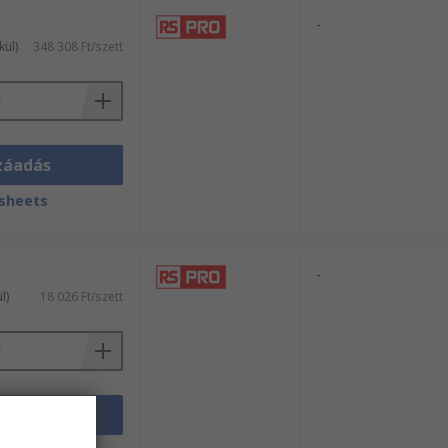
-
kül)
348 308 Ft/szett
záadás
sheets
-
l)
18 026 Ft/szett
záadás