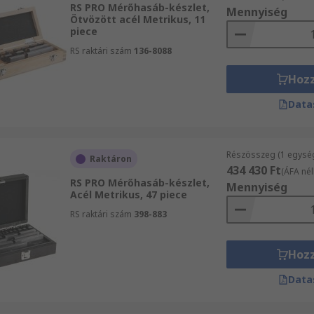
RS PRO Mérőhasáb-készlet,
Mennyiség
Ötvözött acél Metrikus, 11
piece
RS raktári szám
136-8088
Hoz
Data
Részösszeg (1 egysé
Raktáron
434 430 Ft
(ÁFA nél
RS PRO Mérőhasáb-készlet,
Mennyiség
Acél Metrikus, 47 piece
RS raktári szám
398-883
Hoz
Data