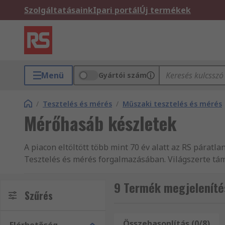
Szolgáltatásaink
Ipari portál
Új termékek
Menü
Gyártói szám
/
Tesztelés és mérés
/
Műszaki tesztelés és mérés
Mérőhasáb készletek
A piacon eltöltött több mint 70 év alatt az RS páratla
Tesztelés és mérés forgalmazásában. Világszerte tá
160 ország vásárlói számára, akik mind tudják, hog
szerszámok vagy Felszíni és konzolos derékszögek 
9 Termék megjeleníté
Szűrés
megoldást! Az RS RS termékek, többek között Mérősab
vonatkozó kérdései vannak, forduljon bizalommal üg
készletek, valamint Informatikai eszközök, vizsgáló-
Összehasonlítás (0/8)