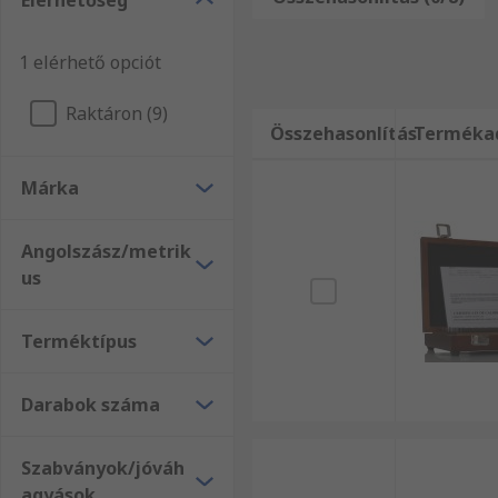
Elérhetőség
Tesztelés és mérés átfogó választékát. Weboldalunkon
Válogasson kínálatunkból és győződjön meg Ön is ki
1 elérhető opciót
kiszállításból! Akár nagy tételben vásárol, vagy csu
Biztosak vagyunk abban, hogy termékkínálatunkban 
Raktáron (9)
Összehasonlítás
Terméka
Márka
Angolszász/metrik
us
Terméktípus
Darabok száma
Szabványok/jóváh
agyások