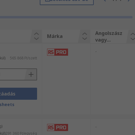
ek teljes kínálatából válogathat.
közül még ma és profitáljon a másnapi
api szállítási szolgáltatásunkból.
Angolszász
Márka
vagy
metrikus
-
kül)
565 868 Ft/szett
záadás
sheets
g)
-
kül)
291 360 Ft/egység