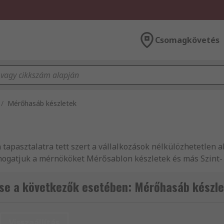
Csomagkövetés
/
Mérőhasáb készletek
n tapasztalatra tett szert a vállalkozások nélkülözhetetlen 
mogatjuk a mérnököket Mérősablon készletek és más Szint-
y megbízhatnak termékeink minőségében és remek ügyfélszo
közül van szüksége bizonyos termékekre, webáruházunkban 
se a következők esetében: Mérőhasáb készl
lon készletek széles választékát kínálja, 24 órán belüli s
yfélszolgálatunkhoz. Segítőkész kollégáink örömmel állnak
 és biztonsági berendezések széles választékát forgalmazza
Visszaállítás