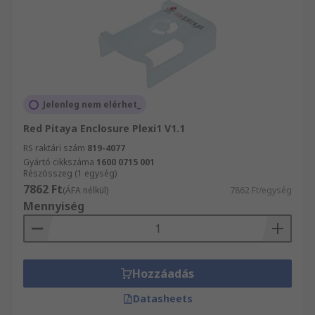
Jelenleg nem elérhet_
Red Pitaya Enclosure Plexi1 V1.1
RS raktári szám
819-4077
Gyártó cikkszáma
1600 0715 001
Részösszeg (1 egység)
7862 Ft
(ÁFA nélkül)
7862 Ft/egység
Mennyiség
Hozzáadás
Datasheets