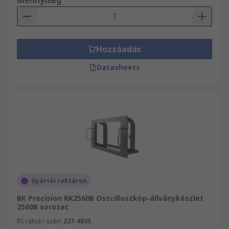
Mennyiség
Hozzáadás
Datasheets
Gyártói raktáron
BK Precision RK2560B Oszcilloszkóp-állványkészlet
2560B sorozat
RS raktári szám
237-4835