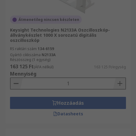
Átmenetileg nincsen készleten
Keysight Technologies N2133A Oszcilloszkóp-
állványkészlet 1000 X sorozatú digitális
oszcilloszkóp
RS raktári szám
134-6159
Gyártó cikkszáma
N2133A
Részösszeg (1 egység)
163 125 Ft
(ÁFA nélkül)
163 125 Ft/egység
Mennyiség
Hozzáadás
Datasheets