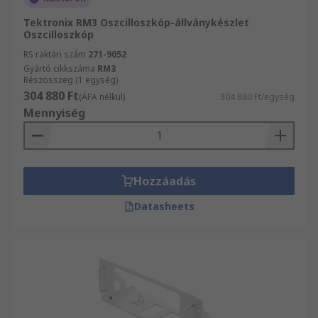
Tektronix RM3 Oszcilloszkóp-állványkészlet
Oszcilloszkóp
RS raktári szám
271-9052
Gyártó cikkszáma
RM3
Részösszeg (1 egység)
304 880 Ft
(ÁFA nélkül)
304 880 Ft/egység
Mennyiség
Hozzáadás
Datasheets