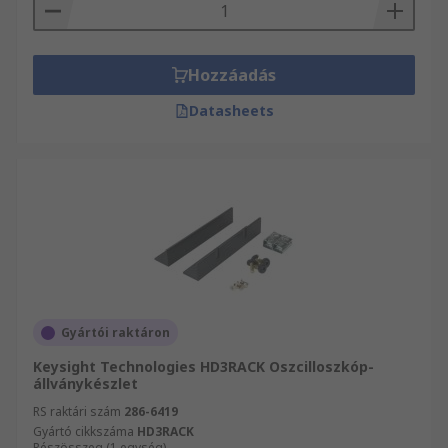
Hozzáadás
Datasheets
Gyártói raktáron
Keysight Technologies HD3RACK Oszcilloszkóp-
állványkészlet
RS raktári szám
286-6419
Gyártó cikkszáma
HD3RACK
Részösszeg (1 egység)