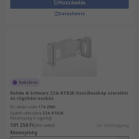
Hozzáadás
Datasheets
Raktáron
Rohde & Schwarz ZZA-RTB2K Oszcilloszkóp szerelési
és rögzítési eszköz
RS raktári szám
174-2966
Gyártó cikkszáma
ZZA-RTB2K
Részösszeg (1 egység)
101 250 Ft
(ÁFA nélkül)
101 250 Ft/egység
Mennyiség