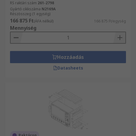
RS raktári szám
261-2798
Gyártó cikkszáma
N2169A
Részösszeg (1 egység)
166 875 Ft
(ÁFA nélkül)
166 875 Ft/egység
Mennyiség
Hozzáadás
Datasheets
Raktáron