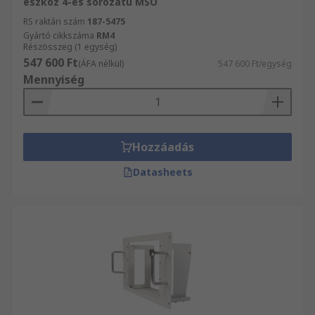
eszköz 4-es sorozatú MSO
RS raktári szám
187-5475
Gyártó cikkszáma
RM4
Részösszeg (1 egység)
547 600 Ft
(ÁFA nélkül)
547 600 Ft/egység
Mennyiség
Hozzáadás
Datasheets