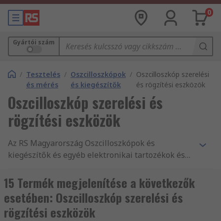
0
Gyártói szám
/
Tesztelés
/
Oszcilloszkópok
/
Oszcilloszkóp szerelési
és mérés
és kiegészítők
és rögzítési eszközök
Oszcilloszkóp szerelési és
rögzítési eszközök
Az RS Magyarország Oszcilloszkópok és
kiegészítők és egyéb elektronikai tartozékok és
kellékek legnagyobb terméktartományát kínálja.
Versenyképes árak, az iparág által jóváhagyott
15 Termék megjelenítése a következők
termékek, illetve ügyfélszolgálatunk kitűnő
esetében: Oszcilloszkóp szerelési és
minősége az, amivel folyamatosan alátámasztjuk
rögzítési eszközök
hírnevünket. Webáruházunkban mind