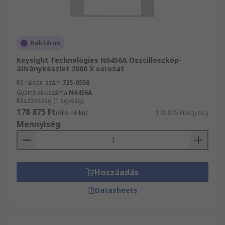
Raktáron
Keysight Technologies N6456A Oszcilloszkóp-
állványkészlet 2000 X sorozat
RS raktári szám
725-0558
Gyártó cikkszáma
N6456A
Részösszeg (1 egység)
178 875 Ft
(ÁFA nélkül)
178 875 Ft/egység
Mennyiség
Hozzáadás
Datasheets