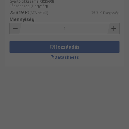
Gyártó cikkszáma
RK2560B
Részösszeg (1 egység)
75 319 Ft
(ÁFA nélkül)
75 319 Ft/egység
Mennyiség
Hozzáadás
Datasheets