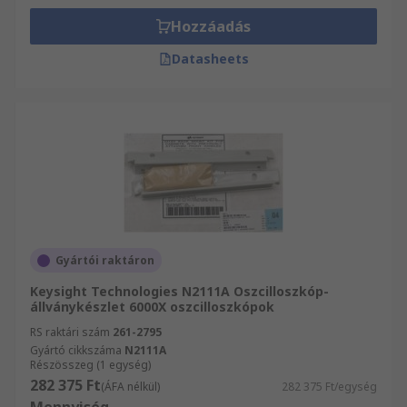
Hozzáadás
Datasheets
Gyártói raktáron
Keysight Technologies N2111A Oszcilloszkóp-
állványkészlet 6000X oszcilloszkópok
RS raktári szám
261-2795
Gyártó cikkszáma
N2111A
Részösszeg (1 egység)
282 375 Ft
(ÁFA nélkül)
282 375 Ft/egység