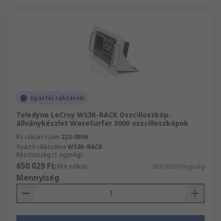
Gyártói raktáron
Teledyne LeCroy WS3K-RACK Oszcilloszkóp-
állványkészlet WaveSurfer 3000 oszcilloszkópok
RS raktári szám
223-0896
Gyártó cikkszáma
WS3K-RACK
Részösszeg (1 egység)
650 029 Ft
(ÁFA nélkül)
650 029 Ft/egység
Mennyiség