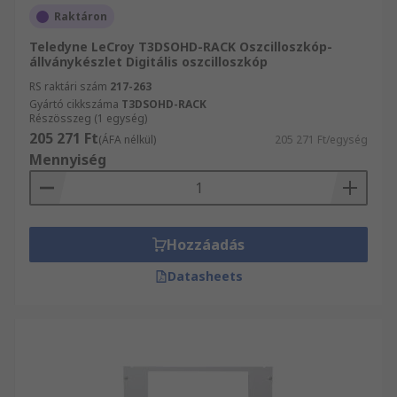
Raktáron
Teledyne LeCroy T3DSOHD-RACK Oszcilloszkóp-
állványkészlet Digitális oszcilloszkóp
RS raktári szám
217-263
Gyártó cikkszáma
T3DSOHD-RACK
Részösszeg (1 egység)
205 271 Ft
(ÁFA nélkül)
205 271 Ft/egység
Mennyiség
Hozzáadás
Datasheets