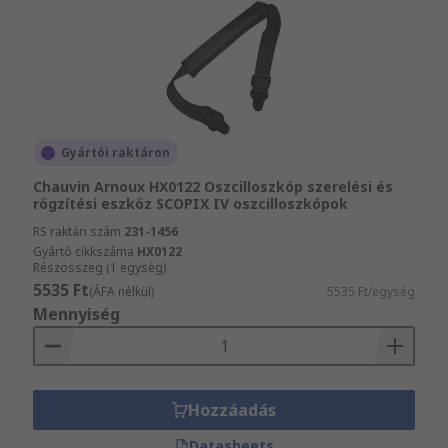
Gyártói raktáron
Chauvin Arnoux HX0122 Oszcilloszkóp szerelési és
rögzítési eszköz SCOPIX IV oszcilloszkópok
RS raktári szám
231-1456
Gyártó cikkszáma
HX0122
Részösszeg (1 egység)
5535 Ft
(ÁFA nélkül)
5535 Ft/egység
Mennyiség
Hozzáadás
Datasheets