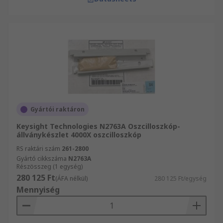
Gyártói raktáron
Keysight Technologies N2763A Oszcilloszkóp-
állványkészlet 4000X oszcilloszkóp
RS raktári szám
261-2800
Gyártó cikkszáma
N2763A
Részösszeg (1 egység)
280 125 Ft
(ÁFA nélkül)
280 125 Ft/egység
Mennyiség