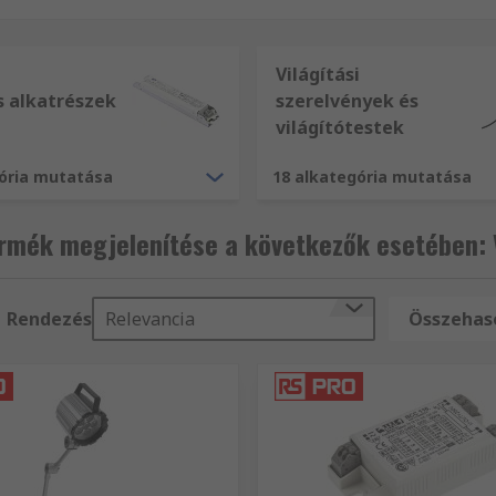
Világítási
s alkatrészek
szerelvények és
világítótestek
gória mutatása
18 alkategória mutatása
rmék megjelenítése a következők esetében: V
Rendezés
Relevancia
Összehaso