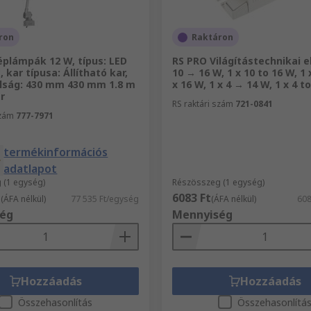
ron
Raktáron
éplámpák 12 W, típus: LED
RS PRO Világítástechnikai e
, kar típusa: Állítható kar,
10 → 16 W, 1 x 10 to 16 W, 1 
lság: 430 mm 430 mm 1.8 m
x 16 W, 1 x 4 → 14 W, 1 x 4 to
r
RS raktári szám
721-0841
szám
777-7971
termékinformációs
adatlapot
 (1 egység)
Részösszeg (1 egység)
t
6083 Ft
(ÁFA nélkül)
77 535 Ft/egység
(ÁFA nélkül)
608
ég
Mennyiség
Hozzáadás
Hozzáadás
Összehasonlítás
Összehasonlítá