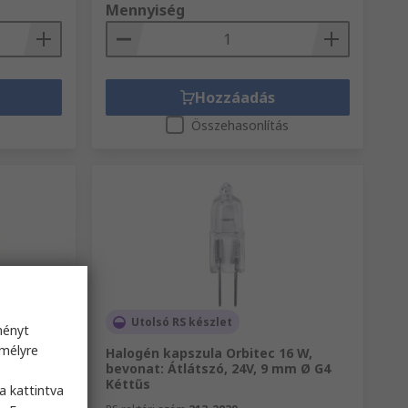
Mennyiség
Hozzáadás
s
Összehasonlítás
Utolsó RS készlet
ményt
emélyre
átszó,
Halogén kapszula Orbitec 16 W,
bevonat: Átlátszó, 24V, 9 mm Ø G4
s
Kéttűs
a kattintva