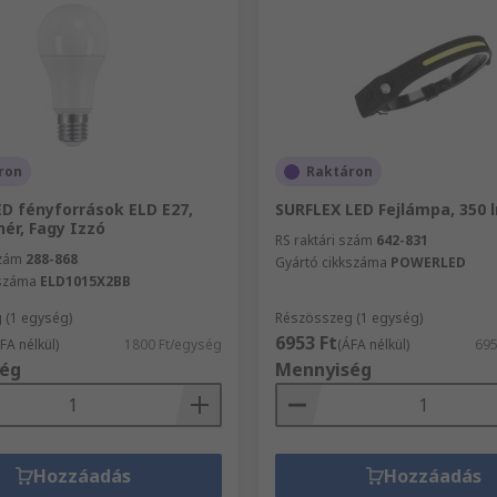
ron
Raktáron
ED fényforrások ELD E27,
SURFLEX LED Fejlámpa, 350 
ér, Fagy Izzó
RS raktári szám
642-831
szám
288-868
Gyártó cikkszáma
POWERLED
kszáma
ELD1015X2BB
 (1 egység)
Részösszeg (1 egység)
6953 Ft
FA nélkül)
1800 Ft/egység
(ÁFA nélkül)
695
ég
Mennyiség
Hozzáadás
Hozzáadás