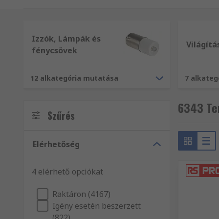
Izzók, Lámpák és
Világítá
fénycsövek
12 alkategória mutatása
7 alkate
6343 Te
Szűrés
Elérhetőség
4 elérhető opciókat
Raktáron (4167)
Igény esetén beszerzett
(822)