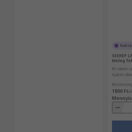
Raktá
SEEREP L
Meleg feh
RS raktári 
Gyártó cik
Részösszeg
1800 Ft
(Á
Mennyis