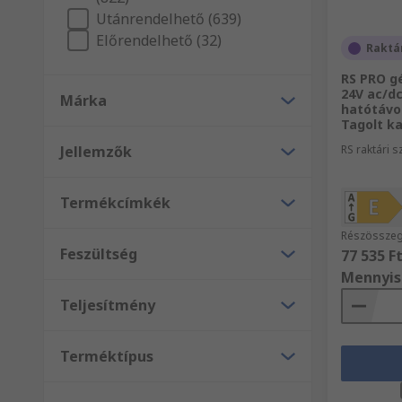
Utánrendelhető (639)
Előrendelhető (32)
Raktá
RS PRO g
24V ac/dc
Márka
hatótávo
Tagolt ka
Jellemzők
RS raktári 
Termékcímkék
Részösszeg
Feszültség
77 535 F
Mennyis
Teljesítmény
Terméktípus