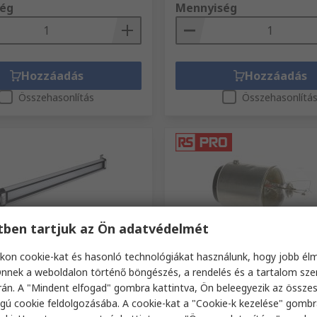
ég
Mennyiség
Hozzáadás
Hozzáadás
Összehasonlítás
Összehasonlítá
etben tartjuk az Ön adatvédelmét
ron
Raktáron
kon cookie-kat és hasonló technológiákat használunk, hogy jobb él
nnek a weboldalon történő böngészés, a rendelés és a tartalom sz
LED fénycső 12.5 W, típus:
Jelzőfény RS PRO BA15d, Átl
dc 585 mm Kor alakú
12V, 16 mm Ø 400mA 3000 h
án. A "Mindent elfogad" gombra kattintva, Ön beleegyezik az össze
gú cookie feldolgozásába. A cookie-kat a "Cookie-k kezelése" gombr
RS raktári szám
339-3377