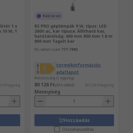
Raktáron
lőtét 1 x
RS PRO géplámpák 9 W, típus: LED
x 10 W, 1
260V ac, kar típusa: Állítható kar,
hatótávolság: 400 mm 800 mm 1.8 m
800 mm Tagolt kar
RS raktári szám
777-7980
termékinformációs
adatlapot
Részösszeg (1 egység)
80 126 Ft
3 Ft/egység
(ÁFA nélkül)
80 126 Ft/egység
Mennyiség
Hozzáadás
s
Összehasonlítás