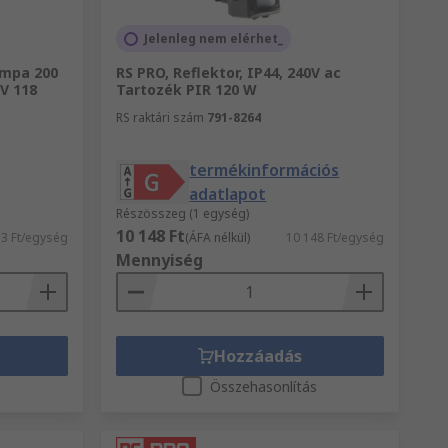
Jelenleg nem elérhet_
ámpa 200
RS PRO, Reflektor, IP44, 240V ac
0V 118
Tartozék PIR 120 W
RS raktári szám
791-8264
termékinformációs
adatlapot
Részösszeg (1 egység)
10 148 Ft
3 Ft/egység
(ÁFA nélkül)
10 148 Ft/egység
Mennyiség
Hozzáadás
s
Összehasonlítás