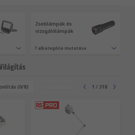
Zseblámpák és
vizsgálólámpák
7 alkategória mutatása
ilágítás
nlítás (0/8)
Visszaállítás
1
/
318