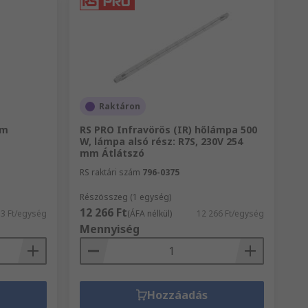
Raktáron
lm
RS PRO Infravörös (IR) hőlámpa 500
W, lámpa alsó rész: R7S, 230V 254
mm Átlátszó
RS raktári szám
796-0375
Részösszeg (1 egység)
12 266 Ft
3 Ft/egység
(ÁFA nélkül)
12 266 Ft/egység
Mennyiség
Hozzáadás