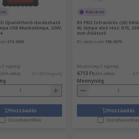
ron
Raktáron
ED Újratölthető Hordozható
RS PRO Infravörös (IR) hől
pa USB Munkalámpa, 220V,
W, lámpa alsó rész: R7S, 23
54
mm Átlátszó
szám
274-2889
RS raktári szám
796-0079
 (1 egység)
Részösszeg (1 egység)
t
6713 Ft
(ÁFA nélkül)
23 138 Ft/egység
(ÁFA nélkül)
671
ég
Mennyiség
Hozzáadás
Hozzáadás
Összehasonlítás
Összehasonlítá