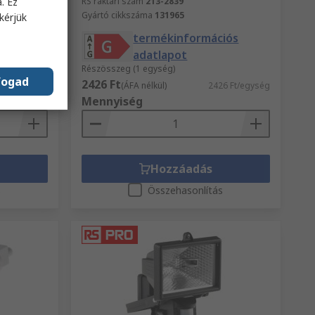
. Ez
RS raktári szám
213-2839
Gyártó cikkszáma
131965
kérjük
termékinformációs
adatlapot
Részösszeg (1 egység)
fogad
2426 Ft
5 Ft/egység
(ÁFA nélkül)
2426 Ft/egység
Mennyiség
Hozzáadás
s
Összehasonlítás