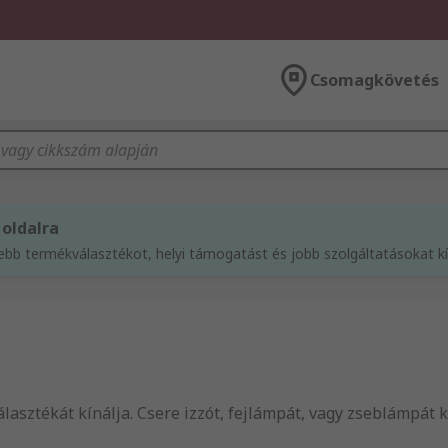
Csomagkövetés
 oldalra
sebb termékválasztékot, helyi támogatást és jobb szolgáltatásokat 
álasztékát kínálja. Csere izzót, fejlámpát, vagy zseblámpát 