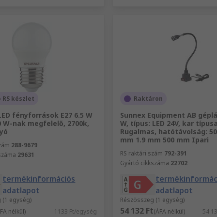
 RS készlet
Raktáron
LED fényforrások E27 6.5 W
Sunnex Equipment AB gépl
0 W-nak megfelelő, 2700k,
W, típus: LED 24V, kar típusa
lyó
Rugalmas, hatótávolság: 5
mm 1.9 mm 500 mm Ipari
szám
288-9679
RS raktári szám
792-391
kszáma
29631
Gyártó cikkszáma
22702
termékinformációs
termékinformác
adatlapot
adatlapot
 (1 egység)
Részösszeg (1 egység)
54 132 Ft
FA nélkül)
1133 Ft/egység
(ÁFA nélkül)
54 1