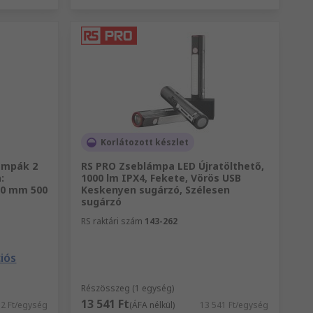
Korlátozott készlet
ámpák 2
RS PRO Zseblámpa LED Újratölthető,
:
1000 lm IPX4, Fekete, Vörös USB
00 mm 500
Keskenyen sugárzó, Szélesen
sugárzó
RS raktári szám
143-262
iós
Részösszeg (1 egység)
13 541 Ft
32 Ft/egység
(ÁFA nélkül)
13 541 Ft/egység