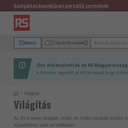
Szolgáltatásaink
Ipari portál
Új termékek
Menü
Gyártói szám
Önt átirányították az RS Magyarország
A Distrelec egyesült az RS Grouppal, hogy széle
/
Világítás
Világítás
Az RS a neon lámpák, izzók, és index lámpák széles v
aljzatokhoz való termékeket.