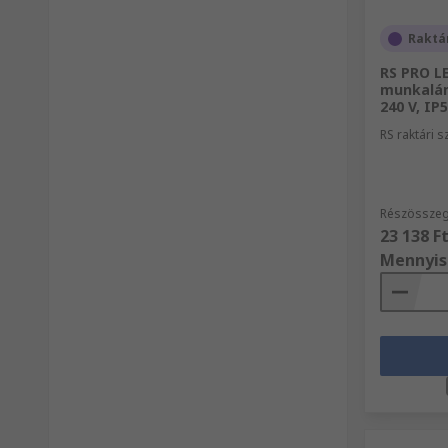
Raktá
RS PRO L
munkalám
240 V, IP
RS raktári 
Részösszeg
23 138 F
Mennyis