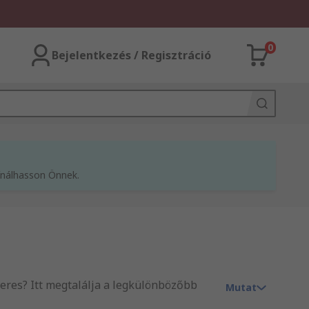
0
Bejelentkezés / Regisztráció
kínálhasson Önnek.
keres? Itt megtalálja a legkülönbözőbb
Mutat