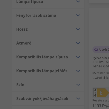
Lámpa típusa
Fényforrások száma
Hossz
Átmérő
Utolsó
Kompatibilis lámpa típusa
Sylvania 
380 lm, 6
Fehér Go
Kompatibilis lámpajelölés
RS raktári 
Gyártó cik
Szín
Szabványok/jóváhagyások
Részösszeg
1133 Ft
(Á