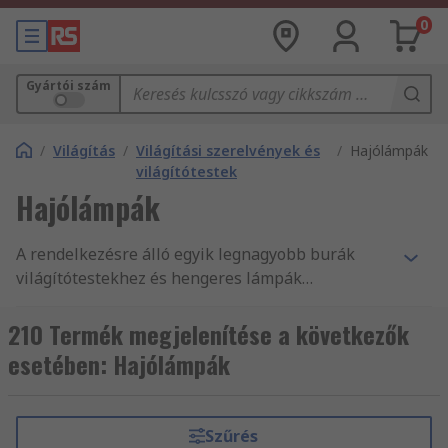
0
Gyártói szám
/
Világítás
/
Világítási szerelvények és
/
Hajólámpák
világítótestek
Hajólámpák
A rendelkezésre álló egyik legnagyobb burák
világítótestekhez és hengeres lámpák
terméktartomány, a(z) világítás alkatrészek,
illetve tartozékok ezreinek másnapi kiszállítása,
210 Termék megjelenítése a következők
és termékeink, valamint szolgáltatásaink magas
esetében: Hajólámpák
minősége mind indok arra, hogy vevőink
világszerte 160 országból vásárolnak online az
RS-től.
Szűrés