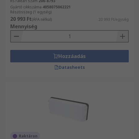
RS raktári szám
206-8793
Gyártó cikkszáma
4058075062221
Részösszeg (1 egység)
20 993 Ft
(ÁFA nélkül)
20 993 Ft/egység
Mennyiség
Hozzáadás
Datasheets
Raktáron