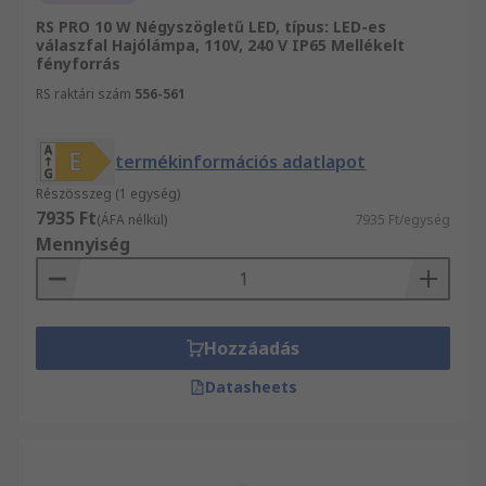
RS PRO 10 W Négyszögletű LED, típus: LED-es
válaszfal Hajólámpa, 110V, 240 V IP65 Mellékelt
fényforrás
RS raktári szám
556-561
termékinformációs adatlapot
Részösszeg (1 egység)
7935 Ft
(ÁFA nélkül)
7935 Ft/egység
Mennyiség
Hozzáadás
Datasheets