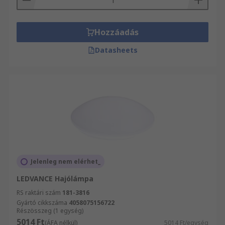
Hozzáadás
Datasheets
Jelenleg nem elérhet_
LEDVANCE Hajólámpa
RS raktári szám
181-3816
Gyártó cikkszáma
4058075156722
Részösszeg (1 egység)
5014 Ft
(ÁFA nélkül)
5014 Ft/egység