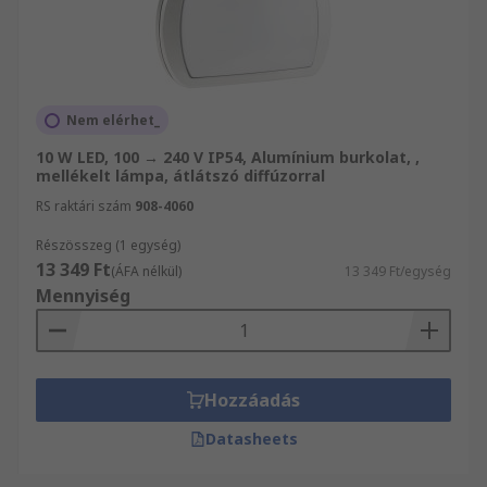
Nem elérhet_
10 W LED, 100 → 240 V IP54, Alumínium burkolat, ,
mellékelt lámpa, átlátszó diffúzorral
RS raktári szám
908-4060
Részösszeg (1 egység)
13 349 Ft
(ÁFA nélkül)
13 349 Ft/egység
Mennyiség
Hozzáadás
Datasheets