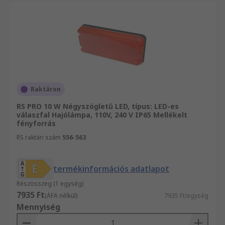
Raktáron
RS PRO 10 W Négyszögletű LED, típus: LED-es
válaszfal Hajólámpa, 110V, 240 V IP65 Mellékelt
fényforrás
RS raktári szám
556-563
termékinformációs adatlapot
Részösszeg (1 egység)
7935 Ft
(ÁFA nélkül)
7935 Ft/egység
Mennyiség