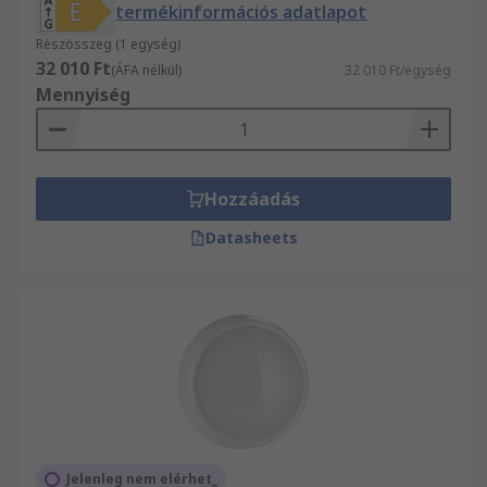
termékinformációs adatlapot
Részösszeg (1 egység)
32 010 Ft
(ÁFA nélkül)
32 010 Ft/egység
Mennyiség
Hozzáadás
Datasheets
Jelenleg nem elérhet_