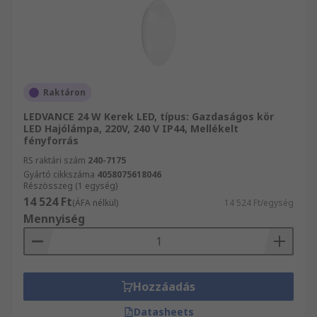
Raktáron
LEDVANCE 24 W Kerek LED, típus: Gazdaságos kör
LED Hajólámpa, 220V, 240 V IP44, Mellékelt
fényforrás
RS raktári szám
240-7175
Gyártó cikkszáma
4058075618046
Részösszeg (1 egység)
14 524 Ft
(ÁFA nélkül)
14 524 Ft/egység
Mennyiség
Hozzáadás
Datasheets