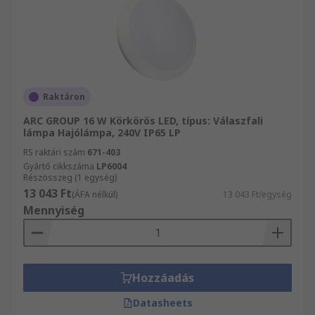
Raktáron
ARC GROUP 16 W Körkörös LED, típus: Válaszfali
lámpa Hajólámpa, 240V IP65 LP
RS raktári szám
671-403
Gyártó cikkszáma
LP6004
Részösszeg (1 egység)
13 043 Ft
(ÁFA nélkül)
13 043 Ft/egység
Mennyiség
Hozzáadás
Datasheets