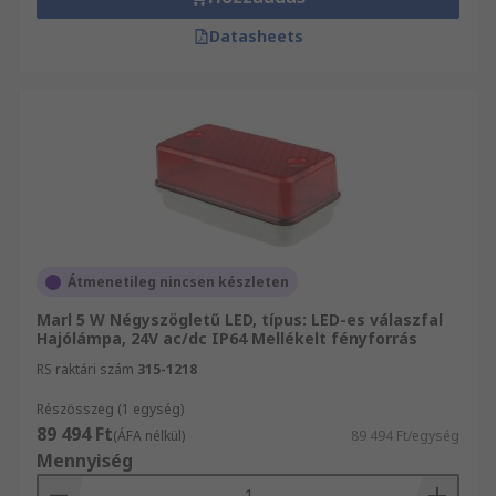
Datasheets
Átmenetileg nincsen készleten
Marl 5 W Négyszögletű LED, típus: LED-es válaszfal
Hajólámpa, 24V ac/dc IP64 Mellékelt fényforrás
RS raktári szám
315-1218
Részösszeg (1 egység)
89 494 Ft
(ÁFA nélkül)
89 494 Ft/egység
Mennyiség