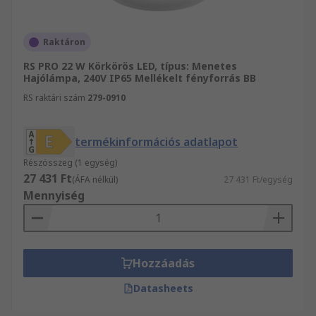
Raktáron
RS PRO 22 W Körkörös LED, típus: Menetes
Hajólámpa, 240V IP65 Mellékelt fényforrás BB
RS raktári szám
279-0910
termékinformációs adatlapot
Részösszeg (1 egység)
27 431 Ft
(ÁFA nélkül)
27 431 Ft/egység
Mennyiség
Hozzáadás
Datasheets