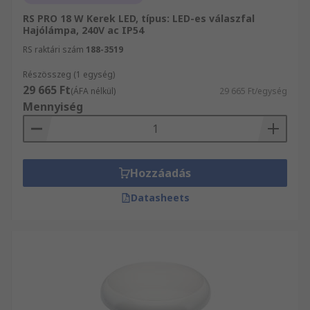
RS PRO 18 W Kerek LED, típus: LED-es válaszfal
Hajólámpa, 240V ac IP54
RS raktári szám
188-3519
Részösszeg (1 egység)
29 665 Ft
(ÁFA nélkül)
29 665 Ft/egység
Mennyiség
Hozzáadás
Datasheets