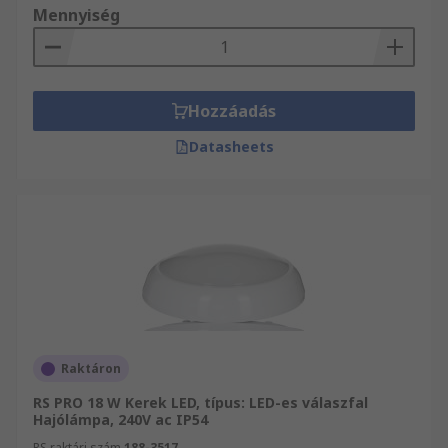
Mennyiség
Hozzáadás
Datasheets
Raktáron
RS PRO 18 W Kerek LED, típus: LED-es válaszfal
Hajólámpa, 240V ac IP54
RS raktári szám
188-3517