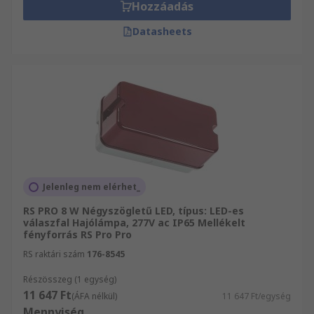
Hozzáadás
Datasheets
Jelenleg nem elérhet_
RS PRO 8 W Négyszögletű LED, típus: LED-es
válaszfal Hajólámpa, 277V ac IP65 Mellékelt
fényforrás RS Pro Pro
RS raktári szám
176-8545
Részösszeg (1 egység)
11 647 Ft
(ÁFA nélkül)
11 647 Ft/egység
Mennyiség