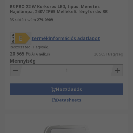
RS PRO 22 W Körkörös LED, típus: Menetes
Hajólámpa, 240V IP65 Mellékelt fényforrás BB
RS raktári szám
279-0909
termékinformációs adatlapot
Részösszeg (1 egység)
20 565 Ft
(ÁFA nélkül)
20 565 Ft/egység
Mennyiség
Hozzáadás
Datasheets