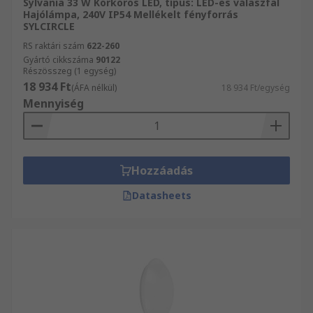
Sylvania 33 W Körkörös LED, típus: LED-es válaszfal
Hajólámpa, 240V IP54 Mellékelt fényforrás
SYLCIRCLE
RS raktári szám
622-260
Gyártó cikkszáma
90122
Részösszeg (1 egység)
18 934 Ft
(ÁFA nélkül)
18 934 Ft/egység
Mennyiség
Hozzáadás
Datasheets