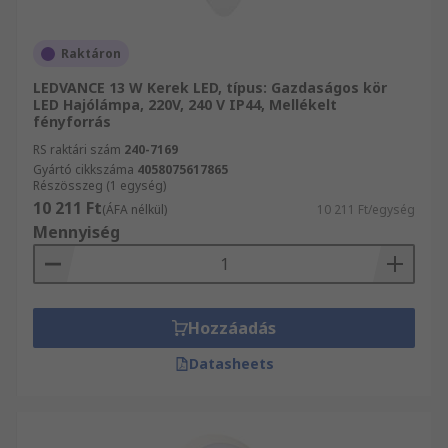
Raktáron
LEDVANCE 13 W Kerek LED, típus: Gazdaságos kör
LED Hajólámpa, 220V, 240 V IP44, Mellékelt
fényforrás
RS raktári szám
240-7169
Gyártó cikkszáma
4058075617865
Részösszeg (1 egység)
10 211 Ft
(ÁFA nélkül)
10 211 Ft/egység
Mennyiség
Hozzáadás
Datasheets