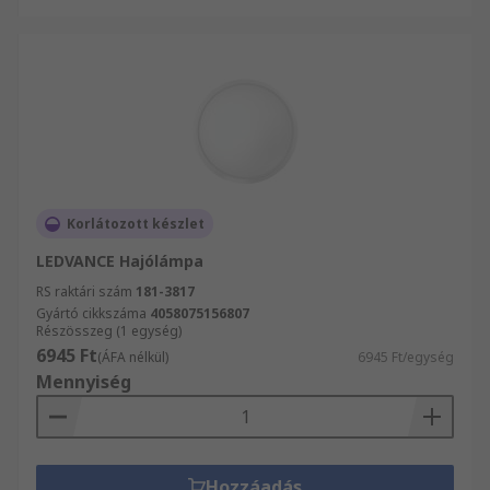
Korlátozott készlet
LEDVANCE Hajólámpa
RS raktári szám
181-3817
Gyártó cikkszáma
4058075156807
Részösszeg (1 egység)
6945 Ft
(ÁFA nélkül)
6945 Ft/egység
Mennyiség
Hozzáadás