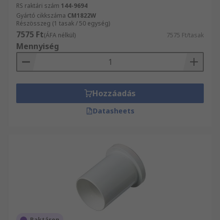
RS raktári szám
144-9694
Gyártó cikkszáma
CM1822W
Részösszeg (1 tasak / 50 egység)
7575 Ft
(ÁFA nélkül)
7575 Ft/tasak
Mennyiség
Hozzáadás
Datasheets
Raktáron