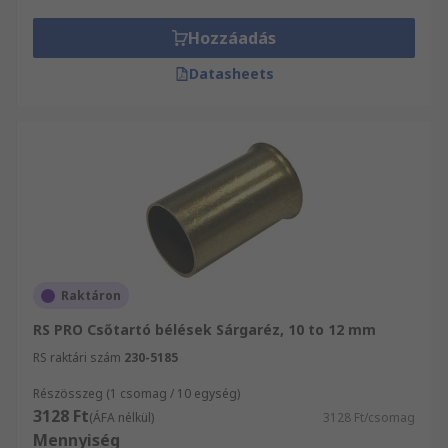
ügyfélszolgálatunkhoz. Segítőkész kollégáink
örömmel állnak az Ön rendelkezésére. Rendeljen
Hozzáadás
"Push fit" gyorscsatlakozó kiegészítők közül még
Datasheets
ma és profitáljon a másnapi kiszállításból! Akár
nagy tételben vásárol, vagy csupán egy-egy
árucikket rendel, mindenképpen részesülhet
másnapi szállítási szolgáltatásunkból. Biztosak
vagyunk abban, hogy termékkínálatunkban
megtalálja az igényeinek megfelelő termékeket.
Raktáron
RS PRO Csőtartó bélések Sárgaréz, 10 to 12 mm
RS raktári szám
230-5185
Részösszeg (1 csomag / 10 egység)
3128 Ft
(ÁFA nélkül)
3128 Ft/csomag
Mennyiség