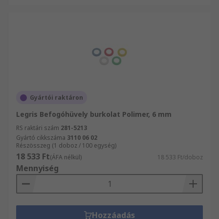
Gyártói raktáron
Legris Befogóhüvely burkolat Polimer, 6 mm
RS raktári szám
281-5213
Gyártó cikkszáma
3110 06 02
Részösszeg (1 doboz / 100 egység)
18 533 Ft
(ÁFA nélkül)
18 533 Ft/doboz
Mennyiség
Hozzáadás