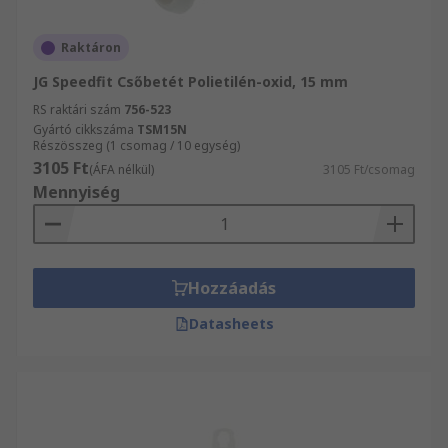
Raktáron
JG Speedfit Csőbetét Polietilén-oxid, 15 mm
RS raktári szám
756-523
Gyártó cikkszáma
TSM15N
Részösszeg (1 csomag / 10 egység)
3105 Ft
(ÁFA nélkül)
3105 Ft/csomag
Mennyiség
Hozzáadás
Datasheets