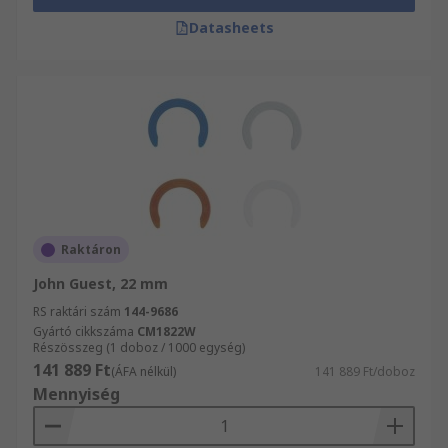
Datasheets
Raktáron
John Guest, 22 mm
RS raktári szám
144-9686
Gyártó cikkszáma
CM1822W
Részösszeg (1 doboz / 1000 egység)
141 889 Ft
(ÁFA nélkül)
141 889 Ft/doboz
Mennyiség