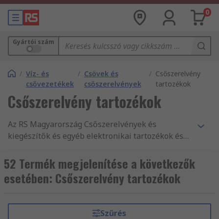
0
Gyártói szám
/
Víz- és
/
Csövek és
/
Csőszerelvény
csővezetékek
csőszerelvények
tartozékok
Csőszerelvény tartozékok
Az RS Magyarország Csőszerelvények és
kiegészítők és egyéb elektronikai tartozékok és
kellékek legnagyobb terméktartományát kínálja.
Versenyképes árak, az iparág által jóváhagyott
52 Termék megjelenítése a következők
termékek, illetve ügyfélszolgálatunk kitűnő
esetében: Csőszerelvény tartozékok
minősége az, amivel folyamatosan alátámasztjuk
hírnevünket. Webáruházunkban mind "Push fit"
gyorscsatlakozó kiegészítők, Sárgréz és bronz
Szűrés
menetes szerelvények és Rozsdamentes acél