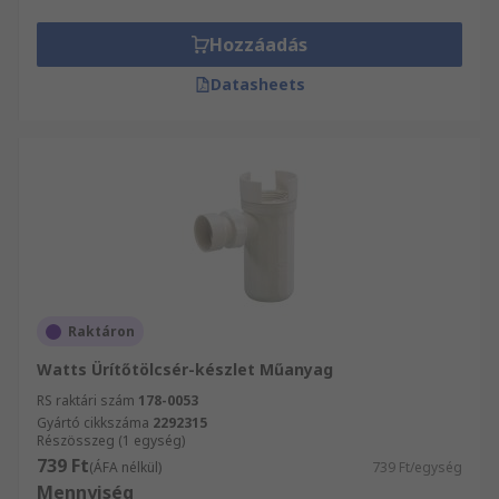
Hozzáadás
Datasheets
Raktáron
Watts Ürítőtölcsér-készlet Műanyag
RS raktári szám
178-0053
Gyártó cikkszáma
2292315
Részösszeg (1 egység)
739 Ft
(ÁFA nélkül)
739 Ft/egység
Mennyiség