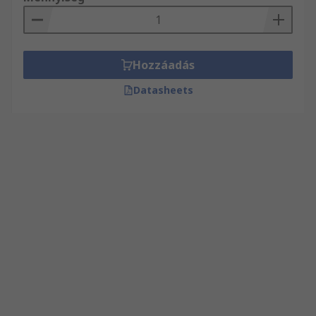
Hozzáadás
Datasheets