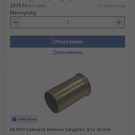
2378 Ft
(ÁFA nélkül)
2378 Ft/csomag
Mennyiség
Hozzáadás
Datasheets
Raktáron
RS PRO Csőtartó bélések Sárgaréz, 8 to 10 mm