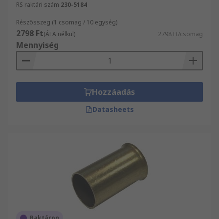
RS raktári szám
230-5184
Részösszeg (1 csomag / 10 egység)
2798 Ft
(ÁFA nélkül)
2798 Ft/csomag
Mennyiség
Hozzáadás
Datasheets
Raktáron