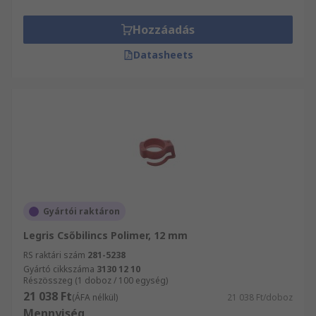
Hozzáadás
Datasheets
Gyártói raktáron
Legris Csőbilincs Polimer, 12 mm
RS raktári szám
281-5238
Gyártó cikkszáma
3130 12 10
Részösszeg (1 doboz / 100 egység)
21 038 Ft
(ÁFA nélkül)
21 038 Ft/doboz
Mennyiség