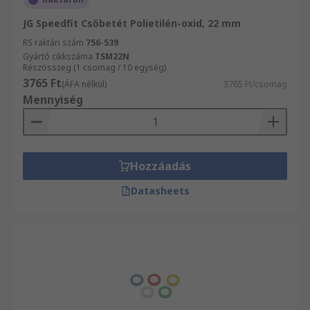
JG Speedfit Csőbetét Polietilén-oxid, 22 mm
RS raktári szám
756-539
Gyártó cikkszáma
TSM22N
Részösszeg (1 csomag / 10 egység)
3765 Ft
(ÁFA nélkül)
3765 Ft/csomag
Mennyiség
Hozzáadás
Datasheets