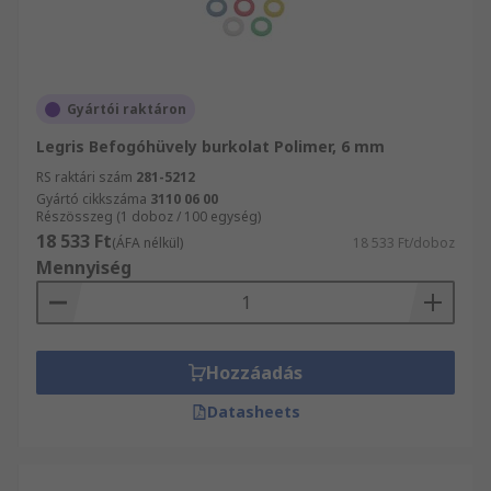
Gyártói raktáron
Legris Befogóhüvely burkolat Polimer, 6 mm
RS raktári szám
281-5212
Gyártó cikkszáma
3110 06 00
Részösszeg (1 doboz / 100 egység)
18 533 Ft
(ÁFA nélkül)
18 533 Ft/doboz
Mennyiség
Hozzáadás
Datasheets