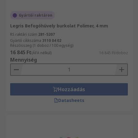
Gyártói raktáron
Legris Befogóhüvely burkolat Polimer, 4 mm
RS raktári szám
281-5207
Gyártó cikkszáma
3110 04 02
Részösszeg (1 doboz / 100 egység)
16 845 Ft
(ÁFA nélkül)
16 845 Ft/doboz
Mennyiség
Hozzáadás
Datasheets