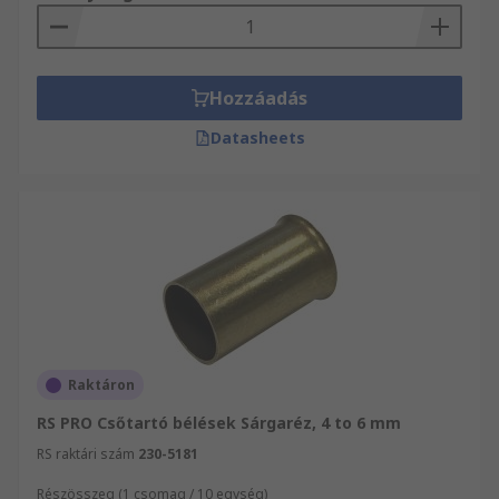
Hozzáadás
Datasheets
Raktáron
RS PRO Csőtartó bélések Sárgaréz, 4 to 6 mm
RS raktári szám
230-5181
Részösszeg (1 csomag / 10 egység)