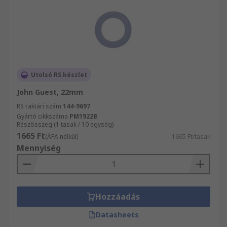
Utolsó RS készlet
John Guest, 22mm
RS raktári szám
144-9697
Gyártó cikkszáma
PM1922B
Részösszeg (1 tasak / 10 egység)
1665 Ft
(ÁFA nélkül)
1665 Ft/tasak
Mennyiség
Hozzáadás
Datasheets