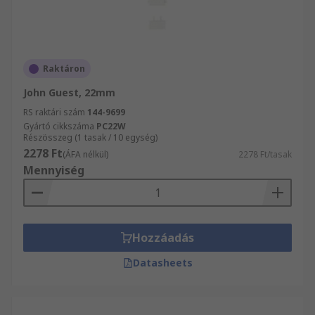
Raktáron
John Guest, 22mm
RS raktári szám
144-9699
Gyártó cikkszáma
PC22W
Részösszeg (1 tasak / 10 egység)
2278 Ft
(ÁFA nélkül)
2278 Ft/tasak
Mennyiség
Hozzáadás
Datasheets