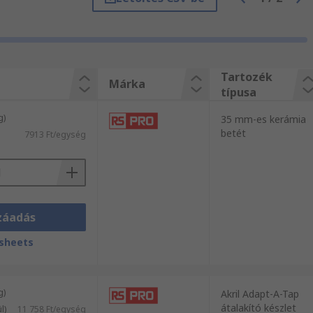
ívül széles választékát forgalmazza.
fogó kínálatát megtalálja. Amennyiben a
kész kollégáink örömmel állnak az Ön
Tartozék
Márka
típusa
g)
35 mm-es kerámia
betét
7913 Ft/egység
záadás
sheets
g)
Akril Adapt-A-Tap
átalakító készlet
l)
11 758 Ft/egység