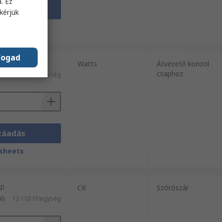
. Ez
záadás
kérjük
sheets
fogad
g)
Watts
Átvezető konzol
csaphoz
7444 Ft/egység
záadás
sheets
g)
CK
Szórószár
l)
13 103 Ft/egység