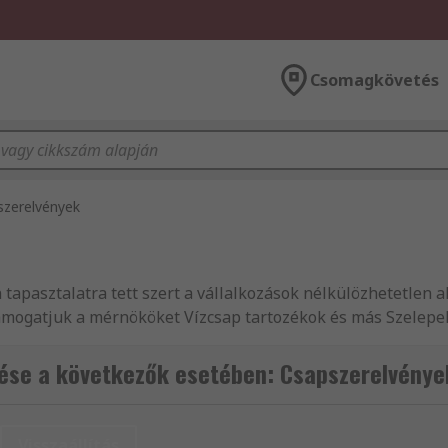
Csomagkövetés
szerelvények
n tapasztalatra tett szert a vállalkozások nélkülözhetetlen 
támogatjuk a mérnököket Vízcsap tartozékok és más Szelepe
y megbízhatnak termékeink minőségében és remek ügyfélszo
kre, webáruházunkban biztosan megtalálja a megfelelő meg
ése a következők esetében: Csapszerelvénye
egy árucikket rendel, mindenképpen részesülhet a másnapi ki
! Delabie közül keres egy bizonyos terméket? Válogasson sz
 választékunkban biztosan megtalálja, amire szüksége van, 
Visszaállítás