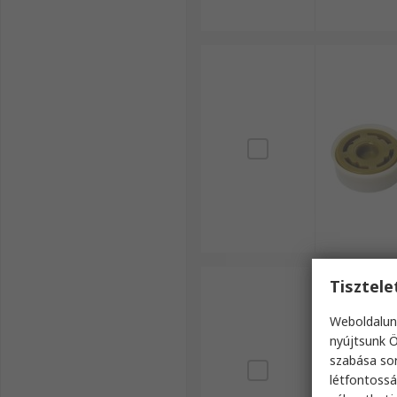
Tisztel
Weboldalun
nyújtsunk Ö
szabása sor
létfontossá