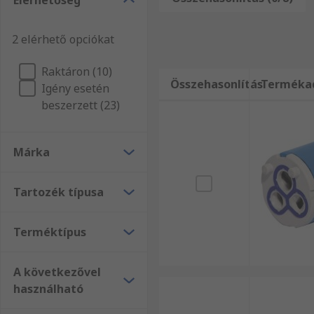
Elérhetőség
webáruházunkat és kiváló szolgáltatásainkat! Az RS 
Webáruházunkban mind Gépészeti termékek és eszközö
2 elérhető opciókat
termékeket vagy szolgáltatásainkat illető kérdései 
rendelkezésére.
Raktáron (10)
Összehasonlítás
Terméka
Igény esetén
beszerzett (23)
Márka
Tartozék típusa
Terméktípus
A következővel
használható