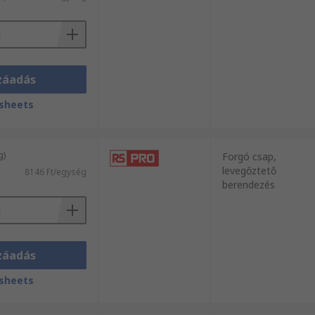
záadás
sheets
g)
Forgó csap,
levegőztető
8146 Ft/egység
berendezés
záadás
sheets