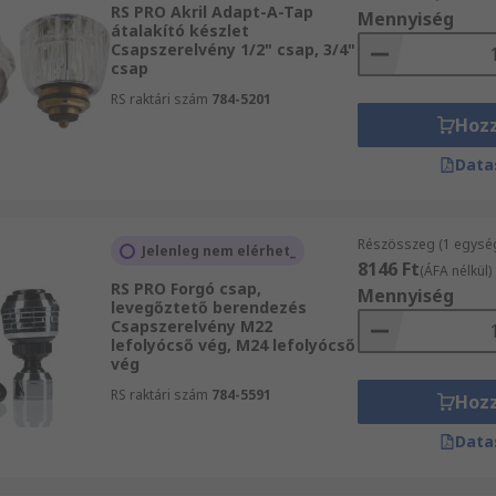
RS PRO Akril Adapt-A-Tap
Mennyiség
átalakító készlet
Csapszerelvény 1/2" csap, 3/4"
csap
RS raktári szám
784-5201
Hoz
Data
Részösszeg (1 egysé
Jelenleg nem elérhet_
8146 Ft
(ÁFA nélkül)
RS PRO Forgó csap,
Mennyiség
levegőztető berendezés
Csapszerelvény M22
lefolyócső vég, M24 lefolyócső
vég
RS raktári szám
784-5591
Hoz
Data