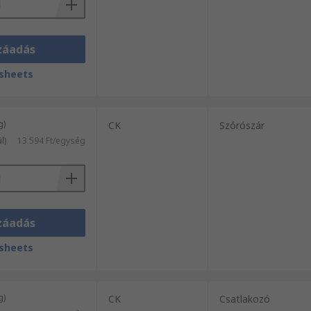
záadás
sheets
g)
CK
Szórószár
l)
13 594 Ft/egység
záadás
sheets
g)
CK
Csatlakozó