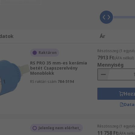
Gépészeti termékek és eszközök és Vízcsap tartozékok rendk
k, mint pl. Víz- és csővezetékek és Szelepek és csapok át
vannak, forduljon bizalommal ügyfélszolgálatunkhoz. Segítő
datok
Ár
Részösszeg (1 egysé
Raktáron
7913 Ft
(ÁFA nélkül)
RS PRO 35 mm-es kerámia
Mennyiség
betét Csapszerelvény
Monoblokk
RS raktári szám
784-5194
Hoz
Data
Részösszeg (1 egysé
Jelenleg nem elérhet_
11 758 Ft
(ÁFA nélkü