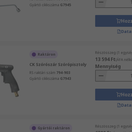
Gyártó cikkszáma
G7945
Hoz
Data
Részösszeg (1 egysé
Raktáron
13 594 Ft
(ÁFA nélkü
CK Szórószár Szórópisztoly
Mennyiség
RS raktári szám
794-903
Gyártó cikkszáma
G7943
Hoz
Data
Részösszeg (1 egysé
Gyártói raktáron