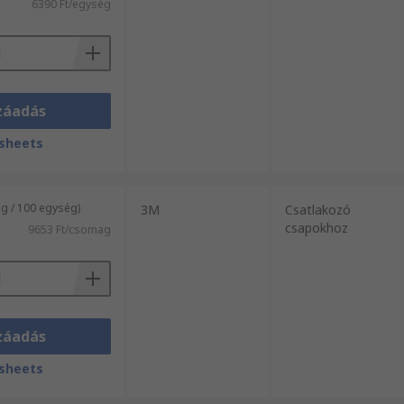
6390 Ft/egység
záadás
sheets
g / 100 egység)
3M
Csatlakozó
csapokhoz
9653 Ft/csomag
záadás
sheets