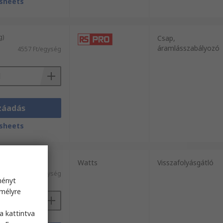
sheets
g)
Csap,
áramlásszabályozó
4557 Ft/egység
záadás
sheets
g)
Watts
Visszafolyásgátló
l)
31 256 Ft/egység
ményt
emélyre
s
a kattintva