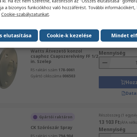
a ki. Ha ezt nem szeretné, kattintson az "Összes elutasítása" gombra
Hoz
ja a bizonyos funkciókhoz való hozzáférést. További információkért, 
a
Cookie-szabályzatunkat
.
Data
s elutasítása
Cookie-k kezelése
Mindet el
Részösszeg (1 egysé
Raktáron
7444 Ft
(ÁFA nélkül)
Watts Átvezető konzol
Mennyiség
csaphoz Csapszerelvény FF 1/2
in. Szelep
RS raktári szám
178-0061
Gyártó cikkszáma
006503
Hoz
Data
Részösszeg (1 egysé
Gyártói raktáron
13 103 Ft
(ÁFA nélkü
CK Szórószár Spray
Mennyiség
RS raktári szám
794-904