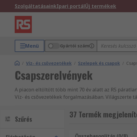
Szolgáltatásaink
Ipari portál
Új termékek
Menü
Gyártói szám
/
Víz- és csővezetékek
/
Szelepek és csapok
/
Csap
Csapszerelvények
A piacon eltöltött több mint 70 év alatt az RS páratla
Víz- és csővezetékek forgalmazásában. Világszerte 
160 ország vásárlói számára, akik mind tudják, hog
vagy Vízcsapok közül van szüksége bizonyos terméke
37 Termék megjelenít
Szűrés
kínálatából vásárol nagy tételben, vagy csupán egy-
csővezetékek területén jelentkező ígényét az RS-sel
weboldalunkon. Több 550 000 terméket magába foglaló
Összehasonlítás (0/8)