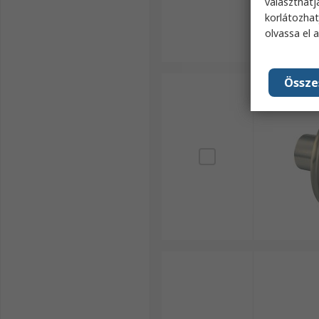
választhatj
korlátozhat
olvassa el 
Össze