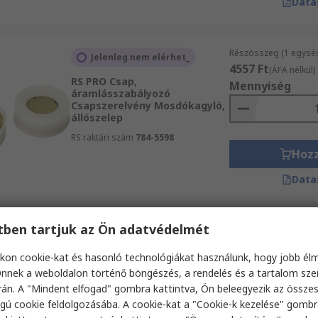
Data
Részösszeg (1 egysé
Jelenleg nem elérhet_
4557 Ft
(ÁFA nélkül)
RS PRO Csap,
Mennyiség
áramlásszabályozó
Csapszerelvény Mosdókagyló,
állószelep
RS raktári szám
784-5598
Hoz
Data
etben tartjuk az Ön adatvédelmét
Részösszeg (1 egysé
Raktáron
31 256 Ft
(ÁFA nélkü
kon cookie-kat és hasonló technológiákat használunk, hogy jobb él
Watts Visszafolyásgátló
Mennyiség
Csapszerelvény CA9C FF 3/4 IN
nnek a weboldalon történő böngészés, a rendelés és a tartalom sz
án. A "Mindent elfogad" gombra kattintva, Ön beleegyezik az össze
RS raktári szám
178-0059
gú cookie feldolgozásába. A cookie-kat a "Cookie-k kezelése" gombr
Gyártó cikkszáma
2230215