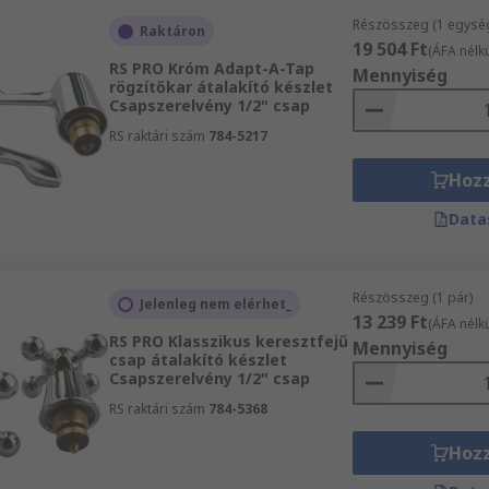
Részösszeg (1 egysé
Raktáron
19 504 Ft
(ÁFA nélkü
RS PRO Króm Adapt-A-Tap
Mennyiség
rögzítőkar átalakító készlet
Csapszerelvény 1/2" csap
RS raktári szám
784-5217
Hoz
Data
Részösszeg (1 pár)
Jelenleg nem elérhet_
13 239 Ft
(ÁFA nélkü
RS PRO Klasszikus keresztfejű
Mennyiség
csap átalakító készlet
Csapszerelvény 1/2" csap
RS raktári szám
784-5368
Hoz