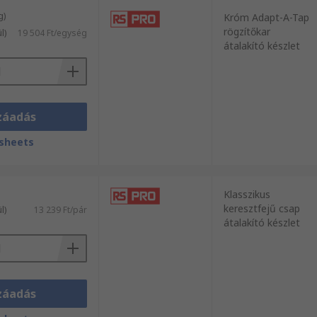
g)
Króm Adapt-A-Tap
rögzítőkar
l)
19 504 Ft/egység
átalakító készlet
záadás
sheets
Klasszikus
keresztfejű csap
l)
13 239 Ft/pár
átalakító készlet
záadás