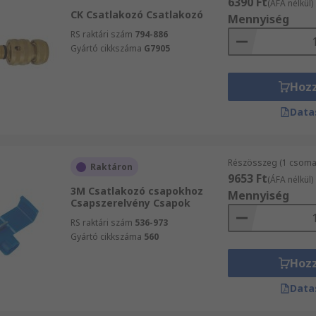
6390 Ft
(ÁFA nélkül)
CK Csatlakozó Csatlakozó
Mennyiség
RS raktári szám
794-886
Gyártó cikkszáma
G7905
Hoz
Data
Részösszeg (1 csoma
Raktáron
9653 Ft
(ÁFA nélkül)
3M Csatlakozó csapokhoz
Mennyiség
Csapszerelvény Csapok
RS raktári szám
536-973
Gyártó cikkszáma
560
Hoz
Data