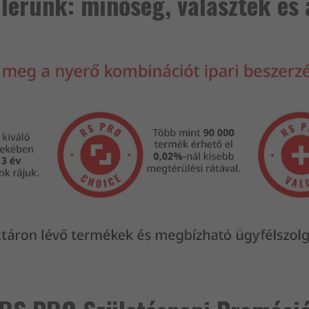
lérünk: minőség, választék és 