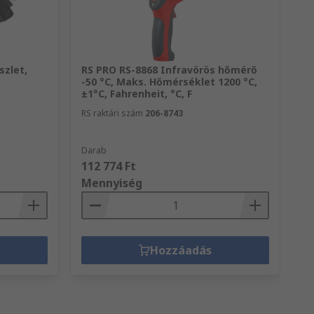
szlet,
RS PRO RS-8868 Infravörös hőmérő
RS
-50 °C, Maks. Hőmérséklet 1200 °C,
Cs
±1°C, Fahrenheit, °C, F
m
RS raktári szám
206-8743
RS
Darab
Da
112 774 Ft
87
Mennyiség
M
Hozzáadás