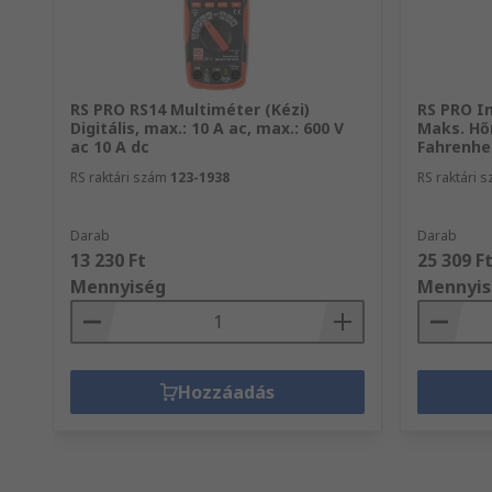
RS PRO RS14 Multiméter (Kézi)
RS PRO I
Digitális, max.: 10 A ac, max.: 600 V
Maks. Hő
ac 10 A dc
Fahrenhei
RS raktári szám
123-1938
RS raktári 
Darab
Darab
13 230 Ft
25 309 F
Mennyiség
Mennyis
Hozzáadás