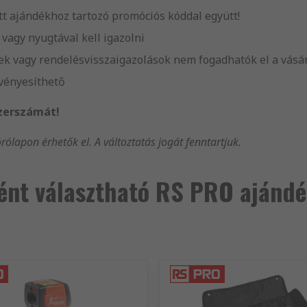
ott ajándékhoz tartozó promóciós kóddal együtt!
 vagy nyugtával kell igazolni
sek vagy rendelésvisszaigazolások nem fogadhatók el a vásá
vényesíthető
szerszámát!
órólapon érhetők el. A változtatás jogát fenntartjuk.
ént választható RS PRO ajánd