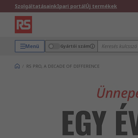
Szolgáltatásaink
Ipari portál
Új termékek
Menü
Gyártói szám
/
RS PRO, A DECADE OF DIFFERENCE