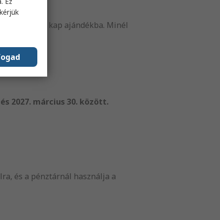
. Ez
kérjük
 szerszámot kap ajándékba. Minél
választhat.
fogad
és 2027. március 30. között.
lra, és a pénztárnál használja a