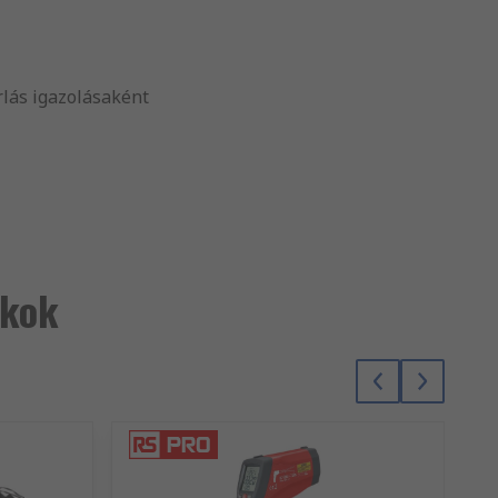
rlás igazolásaként
ékok