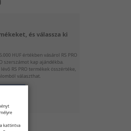
ó
mékeket, és válassza ki
5.000 HUF értékben vásárol RS PRO
O szerszámot kap ajándékba.
lévő RS PRO termékek összértéke,
lomból választhat.
eltételek
ményt
emélyre
s
a kattintva