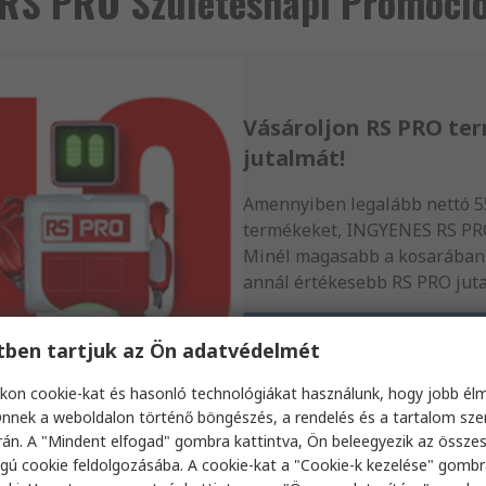
RS PRO Születésnapi Promóci
Vásároljon RS PRO ter
jutalmát!
Amennyiben legalább nettó 5
termékeket, INGYENES RS PR
Minél magasabb a kosarában 
annál értékesebb RS PRO juta
Ajándékok és részletes f
etben tartjuk az Ön adatvédelmét
kon cookie-kat és hasonló technológiákat használunk, hogy jobb él
nnek a weboldalon történő böngészés, a rendelés és a tartalom sz
án. A "Mindent elfogad" gombra kattintva, Ön beleegyezik az össze
gú cookie feldolgozásába. A cookie-kat a "Cookie-k kezelése" gombr