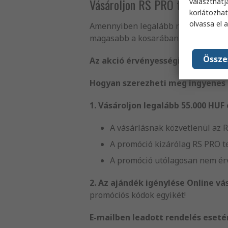
Vásároljon RS PRO termékeket, 
választhatj
korlátozhat
olvassa el 
Amennyiben legalább nettó 55.000 
magasabb a kosarában lévő RS PRO 
Össze
Az akció érvényességi ideje: 2026.
Hogyan szerezheti meg ingyenes
1. Vásároljon legalább 55.000 HUF
A vásárlásnak közvetlenül az R
A promóció kizárólag RS PRO 
A promóció utólagosan nem ér
2. Az ajándék igénylése
Online vá
promóciós kódok egyikét!
E-mailben leadott rendelés eseté