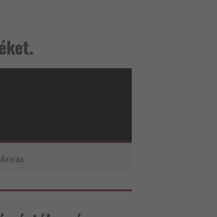
éket.
Átirás