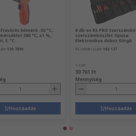
nfravörös hőmérő -50 °C,
8 db-os RS PRO Szerszámké
mérséklet 380 °C, ±1 %,
szerszámkészlet típusa:
t, F, °C
Elektronikus doboz Görgő
szám
136-7890
RS raktári szám
182-127
1 szet
t
30 761 Ft
ég
Mennyiség
Hozzáadás
Hozzáadás