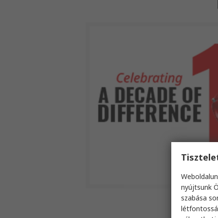
Tisztel
Weboldalun
nyújtsunk Ö
szabása sor
létfontossá