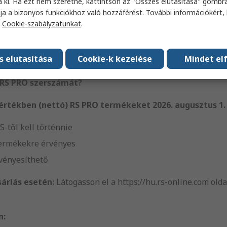
és válassza ki jutalmát!
a ki. Ha ezt nem szeretné, kattintson az "Összes elutasítása" gombra
ja a bizonyos funkciókhoz való hozzáférést. További információkért, 
a
Cookie-szabályzatunkat
.
HUF értékben vásárol RS PRO termékeket, INGYENES RS PRO
termékek összértéke, annál értékesebb RS PRO jutalomból 
s elutasítása
Cookie-k kezelése
Mindet el
 augusztus 1. – 2027. március 30.
 RS PRO szerszámát?
 értékben (nettó) RS PRO termékeket 2026. augusztus 1. 
S-től kell történnie
termékekre érvényes
vényesíthető
sárlás esetén:
Látogasson el a https://hu.rs-online.com olda
n: