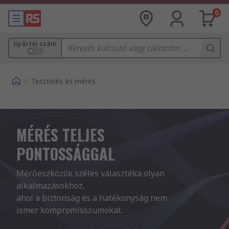
0
Gyártói szám
/
Tesztelés és mérés
MÉRÉS TELJES
PONTOSSÁGGAL
Mérőeszközök széles választéka olyan 
alkalmazásokhoz, 

ahol a biztonság és a hatékonyság nem 
ismer kompromisszumokat.