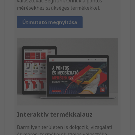
választékát. Segítünk Önnek a pontos
mérésekhez szükséges termékekkel.
Útmutató megnyitása
Interaktív termékkalauz
Bármilyen területen is dolgozik, vizsgálati
és mérési termékeink széles választéka