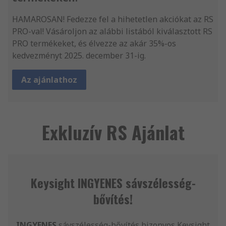
HAMAROSAN! Fedezze fel a hihetetlen akciókat az RS
PRO-val! Vásároljon az alábbi listából kiválasztott RS
PRO termékeket, és élvezze az akár 35%-os
kedvezményt 2025. december 31-ig.
Az ajánlathoz
Exkluzív RS Ajánlat
Keysight INGYENES sávszélesség-
bővítés!
INGYENES
sávszélesség-bővítés bizonyos Keysight