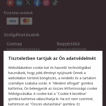
Fizetési módok
Szolgáltatásaink
Csomag
Nagyértékű
nyomonkövetése
megrendelések
Regisztráció
Szállítás
Tiszteletben tartjuk az Ön adatvédelmét
Termékvisszaküldés
Ütemezett szállítás
Weboldalunkon cookie-kat és hasonló technológiákat
Szolgáltatások
használunk, hogy jobb élményt nyújtsunk Önnek a
weboldalon történő böngészés, a rendelés és a tartalom
Jogi
személyre szabása során. A "Mindent elfogad" gombra
kattintva, Ön beleegyezik az összes létfontosságú cookie
Adatvédelmi
Az RS értékesítési
feldolgozásába. A cookie-kat a "Cookie-k kezelése"
szabályzat
feltételei
gombra kattintva választhatja ki. Ha ezt nem szeretné,
Cookie szabályzat
Email biztonság
kattintson az "Összes elutasítása" gombra. Ez