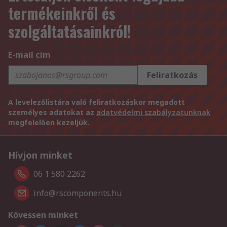
termékeinkről és
szolgáltatásainkról!
E-mail cím
Feliratkozás
A levelezőlistára való feliratkozáskor megadott
személyes adatokat az
adatvédelmi szabályzatunknak
megfelelően kezeljük.
Hívjon minket
06 1 580 2262
info@rscomponents.hu
Kövessen minket