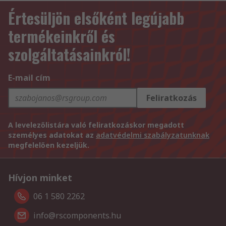
Értesüljön elsőként legújabb
termékeinkről és
szolgáltatásainkról!
E-mail cím
Feliratkozás
A levelezőlistára való feliratkozáskor megadott
személyes adatokat az
adatvédelmi szabályzatunknak
megfelelően kezeljük.
Hívjon minket
06 1 580 2262
info@rscomponents.hu