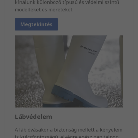
kínálunk különböző típusú és védelmi szintű
modelleket és méreteket.
Megtekintés
Lábvédelem
A láb óvásakor a biztonság mellett a kényelem
is kulcsfontosságú, elvégre egész nap talpon