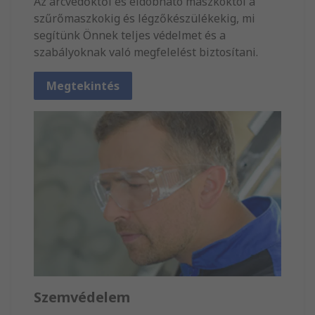
Az arcvédőktől és eldobható maszkoktól a
szűrőmaszkokig és légzőkészülékekig, mi
segítünk Önnek teljes védelmet és a
szabályoknak való megfelelést biztosítani.
Megtekintés
Szemvédelem