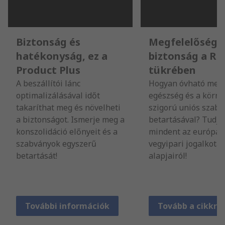
Biztonság és
Megfelelőség 
hatékonyság, ez a
biztonság a R
Product Plus
tükrében
A beszállítói lánc
Hogyan óvható meg
optimalizálásával időt
egészség és a körny
takaríthat meg és növelheti
szigorú uniós szabá
a biztonságot. Ismerje meg a
betartásával? Tudj
konszolidáció előnyeit és a
mindent az európai
szabványok egyszerű
vegyipari jogalkotás
betartását!
alapjairól!
További információk
Tovább a cikkre