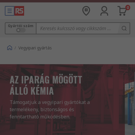
0
Gyártói szám
/
Vegyipari gyártás
AZ IPARÁG MÖGÖTT
ÁLLÓ KÉMIA
Támogatjuk a vegyipari gyártókat a 
termelékeny, biztonságos és 
fenntartható működésben.