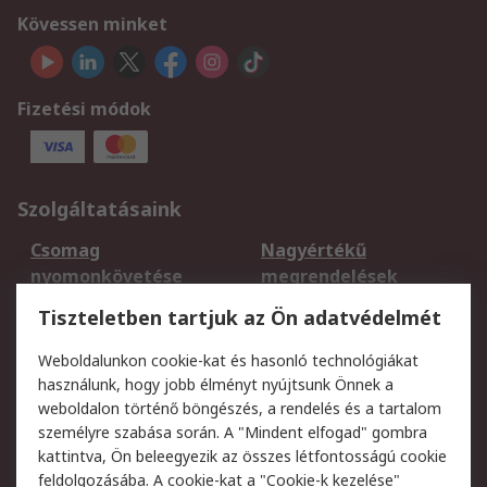
Kövessen minket
Fizetési módok
Szolgáltatásaink
Csomag
Nagyértékű
nyomonkövetése
megrendelések
Regisztráció
Szállítás
Tiszteletben tartjuk az Ön adatvédelmét
Termékvisszaküldés
Ütemezett szállítás
Weboldalunkon cookie-kat és hasonló technológiákat
Szolgáltatások
használunk, hogy jobb élményt nyújtsunk Önnek a
weboldalon történő böngészés, a rendelés és a tartalom
Jogi
személyre szabása során. A "Mindent elfogad" gombra
kattintva, Ön beleegyezik az összes létfontosságú cookie
Adatvédelmi
Az RS értékesítési
feldolgozásába. A cookie-kat a "Cookie-k kezelése"